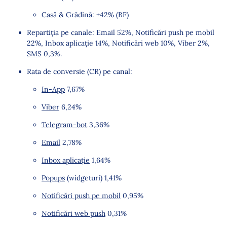
Casă & Grădină: +42% (BF)
Repartiția pe canale: Email 52%, Notificări push pe mobil
22%, Inbox aplicație 14%, Notificări web 10%, Viber 2%,
SMS
0,3%.
Rata de conversie (CR) pe canal:
In-App
7,67%
Viber
6,24%
Telegram-bot
3,36%
Email
2,78%
Inbox aplicație
1,64%
Popups
(widgeturi) 1,41%
Notificări push pe mobil
0,95%
Notificări web push
0,31%