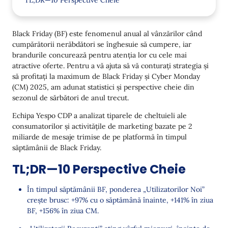
TL;DR—10 Perspective Cheie
Cât de Mult Durează cu Adevărat Sezonul
Reducerilor?
Black Friday (BF) este fenomenul anual al vânzărilor când
cumpărătorii nerăbdători se înghesuie să cumpere, iar
Cum Am Colectat Aceste Date
brandurile concurează pentru atenția lor cu cele mai
Termeni Cheie Folosiți
atractive oferte. Pentru a vă ajuta să vă conturați strategia și
să profitați la maximum de Black Friday și Cyber Monday
Cum S-a Schimbat Comportamentul Clienților Yespo
(CM) 2025, am adunat statistici și perspective cheie din
sezonul de sărbători de anul trecut.
Preferințe pentru Canale
Echipa Yespo CDP a analizat tiparele de cheltuieli ale
Cum Recomandările AI au Devenit un Motor de
consumatorilor și activitățile de marketing bazate pe 2
Creștere în 2024–2025
miliarde de mesaje trimise de pe platformă în timpul
săptămânii de Black Friday.
Cum s-a schimbat comportamentul cumpărătorilor
TL;DR—10 Perspective Cheie
Dinamicile cererii pe industrie
Rata de Conversie 2021–2024: Top-10 / Top-100
În timpul săptămânii BF, ponderea „Utilizatorilor Noi”
/ Top-500
crește brusc: +97% cu o săptămână înainte, +141% în ziua
BF, +156% în ziua CM.
Canale 2025: Trafic, CTR și Repere de ROI