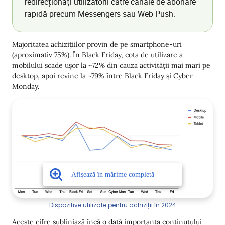
redirecționați utilizatorii către canale de abonare
rapidă precum Messengers sau Web Push.
Majoritatea achizițiilor provin de pe smartphone-uri
(aproximativ 75%). În Black Friday, cota de utilizare a
mobilului scade ușor la ~72% din cauza activității mai mari pe
desktop, apoi revine la ~79% între Black Friday și Cyber
Monday.
Dispozitive utilizate pentru achiziții în 2024
Aceste cifre subliniază încă o dată importanța conținutului