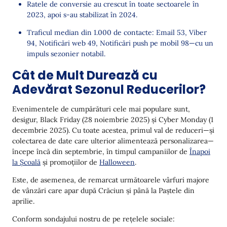
Ratele de conversie au crescut în toate sectoarele în
2023, apoi s-au stabilizat în 2024.
Traficul median din 1.000 de contacte: Email 53, Viber
94, Notificări web 49, Notificări push pe mobil 98—cu un
impuls sezonier notabil.
Cât de Mult Durează cu
Adevărat Sezonul Reducerilor?
Evenimentele de cumpărături cele mai populare sunt,
desigur, Black Friday (28 noiembrie 2025) și Cyber Monday (1
decembrie 2025). Cu toate acestea, primul val de reduceri—și
colectarea de date care ulterior alimentează personalizarea—
începe încă din septembrie, în timpul campaniilor de
Înapoi
la Școală
și promoțiilor de
Halloween
.
Este, de asemenea, de remarcat următoarele vârfuri majore
de vânzări care apar după Crăciun și până la Paștele din
aprilie.
Conform sondajului nostru de pe rețelele sociale: