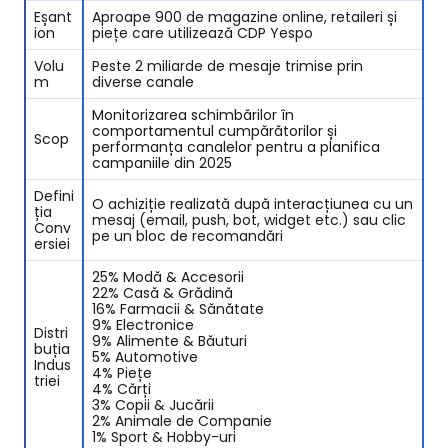
Eșant
Aproape 900 de magazine online, retaileri și
ion
piețe care utilizează CDP Yespo
Volu
Peste 2 miliarde de mesaje trimise prin
m
diverse canale
Monitorizarea schimbărilor în
comportamentul cumpărătorilor și
Scop
performanța canalelor pentru a planifica
campaniile din 2025
Defini
O achiziție realizată după interacțiunea cu un
ția
mesaj (email, push, bot, widget etc.) sau clic
Conv
pe un bloc de recomandări
ersiei
25% Modă & Accesorii
22% Casă & Grădină
16% Farmacii & Sănătate
9% Electronice
Distri
9% Alimente & Băuturi
buția
5% Automotive
Indus
4% Piețe
triei
4% Cărți
3% Copii & Jucării
2% Animale de Companie
1% Sport & Hobby-uri