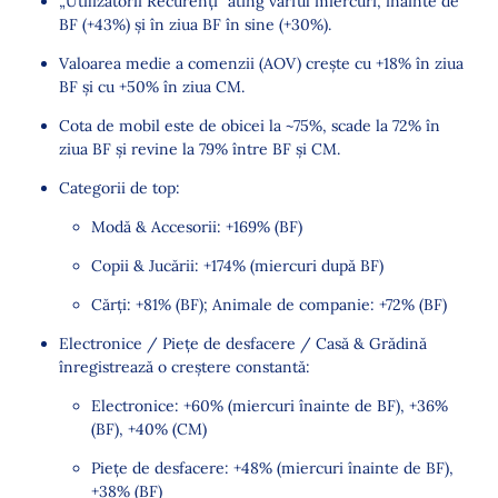
„Utilizatorii Recurenți” ating vârful miercuri, înainte de
Ce trebuie să faci în 2025 pentru a obține cele mai
BF (+43%) și în ziua BF în sine (+30%).
bune rezultate
Valoarea medie a comenzii (AOV) crește cu +18% în ziua
Concluzii
BF și cu +50% în ziua CM.
Cota de mobil este de obicei la ~75%, scade la 72% în
ziua BF și revine la 79% între BF și CM.
Categorii de top:
Modă & Accesorii: +169% (BF)
Copii & Jucării: +174% (miercuri după BF)
Cărți: +81% (BF); Animale de companie: +72% (BF)
Electronice / Piețe de desfacere / Casă & Grădină
înregistrează o creștere constantă:
Electronice: +60% (miercuri înainte de BF), +36%
(BF), +40% (CM)
Piețe de desfacere: +48% (miercuri înainte de BF),
+38% (BF)