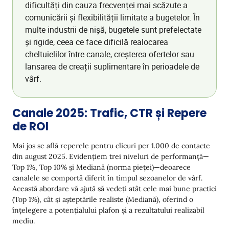
dificultăți din cauza frecvenței mai scăzute a
comunicării și flexibilității limitate a bugetelor. În
multe industrii de nișă, bugetele sunt prefelectate
și rigide, ceea ce face dificilă realocarea
cheltuielilor între canale, creșterea ofertelor sau
lansarea de creații suplimentare în perioadele de
vârf.
Canale 2025: Trafic, CTR și Repere
de ROI
Mai jos se află reperele pentru clicuri per 1.000 de contacte
din august 2025. Evidențiem trei niveluri de performanță—
Top 1%, Top 10% și Mediană (norma pieței)—deoarece
canalele se comportă diferit în timpul sezoanelor de vârf.
Această abordare vă ajută să vedeți atât cele mai bune practici
(Top 1%), cât și așteptările realiste (Mediană), oferind o
înțelegere a potențialului plafon și a rezultatului realizabil
mediu.