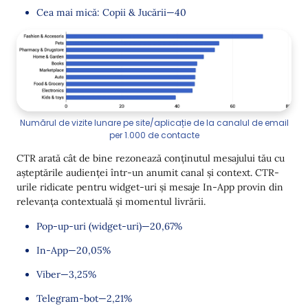
Cea mai mică: Copii & Jucării—40
Numărul de vizite lunare pe site/aplicație de la canalul de email
per 1.000 de contacte
CTR arată cât de bine rezonează conținutul mesajului tău cu
așteptările audienței într-un anumit canal și context. CTR-
urile ridicate pentru widget-uri și mesaje In-App provin din
relevanța contextuală și momentul livrării.
Pop-up-uri (widget-uri)—20,67%
In-App—20,05%
Viber—3,25%
Telegram-bot—2,21%