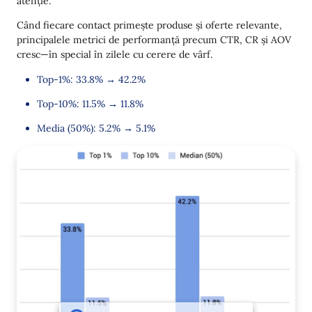
atenție.
Când fiecare contact primește produse și oferte relevante,
principalele metrici de performanță precum CTR, CR și AOV
cresc—în special în zilele cu cerere de vârf.
Top-1%: 33.8% → 42.2%
Top-10%: 11.5% → 11.8%
Media (50%): 5.2% → 5.1%