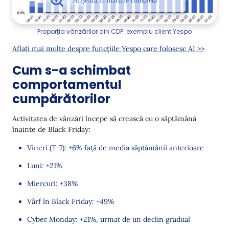
Proporția vânzărilor din CDP: exemplu client Yespo
Aflați mai multe despre funcțiile Yespo care folosesc AI >>
Cum s-a schimbat
comportamentul
cumpărătorilor
Activitatea de vânzări începe să crească cu o săptămână
înainte de Black Friday:
Vineri (T–7): +6% față de media săptămânii anterioare
Luni: +21%
Miercuri: +38%
Vârf în Black Friday: +49%
Cyber Monday: +21%, urmat de un declin gradual