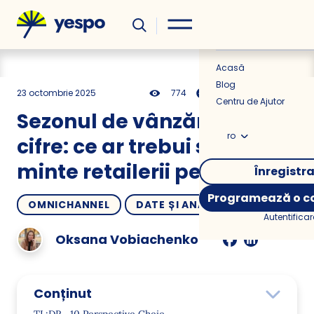
Util
Știri
Acasă
Blog
23 octombrie 2025
774
22 min
0.00
Centru de Ajutor
Sezonul de vânzări 2024 în
ro
cifre: ce ar trebui să țină
minte retailerii pentru 2025
Înregistr
Programează o co
OMNICHANNEL
DATE ȘI ANALIZĂ
IDEI
Autentificar
Oksana Vobiachenko
Conținut