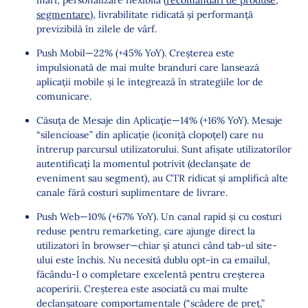
mari, personalizare flexibilă (
recomandări de produse
,
segmentare
), livrabilitate ridicată și performanță
previzibilă în zilele de vârf.
Push Mobil—22% (+45% YoY). Creșterea este
impulsionată de mai multe branduri care lansează
aplicații mobile și le integrează în strategiile lor de
comunicare.
Căsuța de Mesaje din Aplicație—14% (+16% YoY). Mesaje
“silencioase” din aplicație (iconiță clopoțel) care nu
întrerup parcursul utilizatorului. Sunt afișate utilizatorilor
autentificați la momentul potrivit (declanșate de
eveniment sau segment), au CTR ridicat și amplifică alte
canale fără costuri suplimentare de livrare.
Push Web—10% (+67% YoY). Un canal rapid și cu costuri
reduse pentru remarketing, care ajunge direct la
utilizatori în browser—chiar și atunci când tab-ul site-
ului este închis. Nu necesită dublu opt-in ca emailul,
făcându-l o completare excelentă pentru creșterea
acoperirii. Creșterea este asociată cu mai multe
declanșatoare comportamentale (“scădere de preț,”