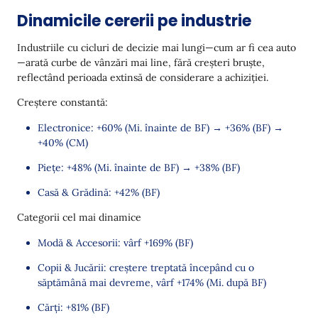
Dinamicile cererii pe industrie
Industriile cu cicluri de decizie mai lungi—cum ar fi cea auto
—arată curbe de vânzări mai line, fără creșteri bruște,
reflectând perioada extinsă de considerare a achiziției.
Creștere constantă:
Electronice: +60% (Mi. înainte de BF) → +36% (BF) →
+40% (CM)
Piețe: +48% (Mi. înainte de BF) → +38% (BF)
Casă & Grădină: +42% (BF)
Categorii cel mai dinamice
Modă & Accesorii: vârf +169% (BF)
Copii & Jucării: creștere treptată începând cu o
săptămână mai devreme, vârf +174% (Mi. după BF)
Cărți: +81% (BF)