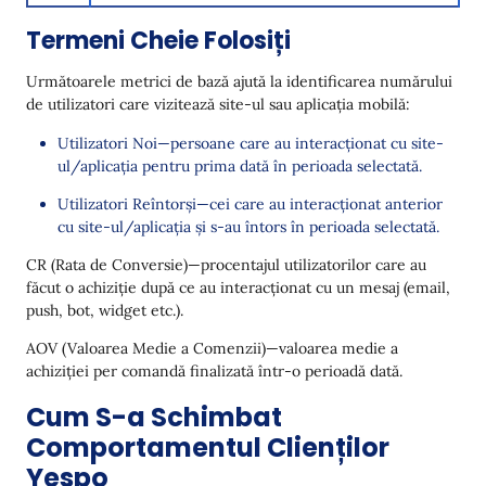
Termeni Cheie Folosiți
Următoarele metrici de bază ajută la identificarea numărului
de utilizatori care vizitează site-ul sau aplicația mobilă:
Utilizatori Noi—persoane care au interacționat cu site-
ul/aplicația pentru prima dată în perioada selectată.
Utilizatori Reîntorși—cei care au interacționat anterior
cu site-ul/aplicația și s-au întors în perioada selectată.
CR (Rata de Conversie)—procentajul utilizatorilor care au
făcut o achiziție după ce au interacționat cu un mesaj (email,
push, bot, widget etc.).
AOV (Valoarea Medie a Comenzii)—valoarea medie a
achiziției per comandă finalizată într-o perioadă dată.
Cum S-a Schimbat
Comportamentul Clienților
Yespo