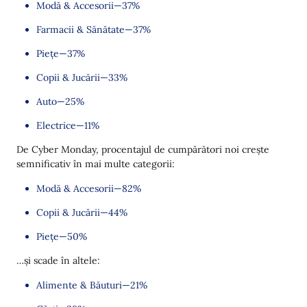
Modă & Accesorii—37%
Farmacii & Sănătate—37%
Piețe—37%
Copii & Jucării—33%
Auto—25%
Electrice—11%
De Cyber Monday, procentajul de cumpărători noi crește
semnificativ în mai multe categorii:
Modă & Accesorii—82%
Copii & Jucării—44%
Piețe—50%
…și scade în altele:
Alimente & Băuturi—21%