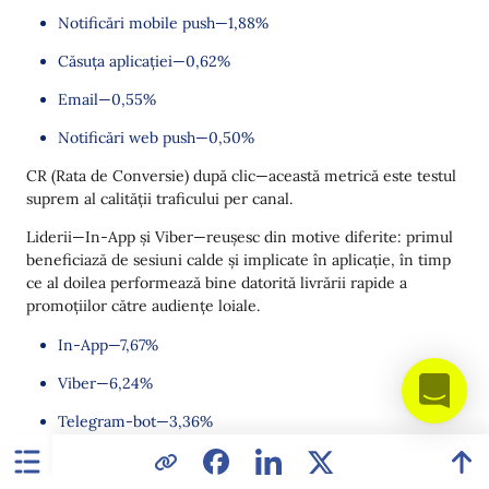
Notificări mobile push—1,88%
Căsuța aplicației—0,62%
Email—0,55%
Notificări web push—0,50%
CR (Rata de Conversie) după clic—această metrică este testul
suprem al calității traficului per canal.
Liderii—In-App și Viber—reușesc din motive diferite: primul
beneficiază de sesiuni calde și implicate în aplicație, în timp
ce al doilea performează bine datorită livrării rapide a
promoțiilor către audiențe loiale.
In-App—7,67%
Viber—6,24%
Telegram-bot—3,36%
Email—2,78%