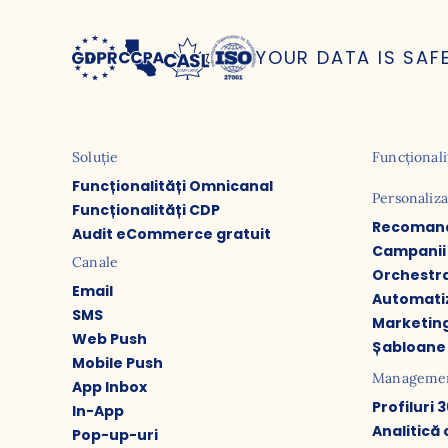
YOUR DATA IS SAF
Soluție
Funcționali
Funcționalități Omnicanal
Personaliz
Funcționalități CDP
Recomandă
Audit eCommerce gratuit
Campanii 
Canale
Orchestr
Email
Automati
SMS
Marketing
Web Push
Șabloane
Mobile Push
Management
App Inbox
Profiluri 
In-App
Analitic
Pop-up-uri