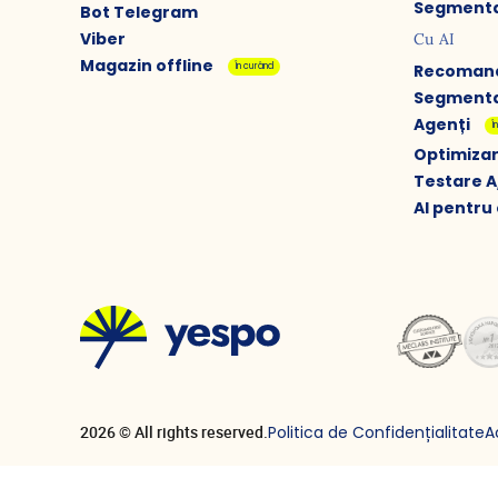
Segmenta
Bot Telegram
Viber
Cu AI
Magazin offline
În curând
Recomand
Segmenta
Agenți
Î
Optimizar
Testare A
AI pentr
Politica de Confidențialitate
A
2026 © All rights reserved.