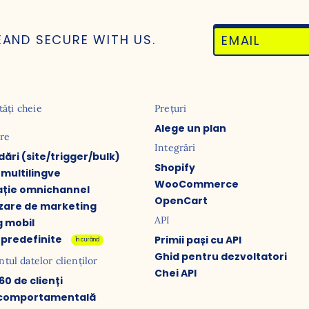
E
AND SECURE WITH US.
tăți cheie
Prețuri
Alege un plan
are
Integrări
ri (site/trigger/bulk)
Shopify
multilingve
WooCommerce
ație omnichannel
OpenCart
zare de marketing
API
 mobil
 predefinite
Primii pași cu API
În curând
Ghid pentru dezvoltatori
ul datelor clienților
Chei API
360 de clienți
ă comportamentală