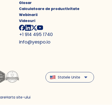
Glosar
Calculatoare de productivitate
Webinarii
Videouri
+1 914 495 1740
info@yespo.io
Statele Unite
zare
Harta site-ului