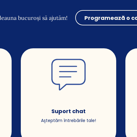
Programează o co
eauna bucuroși să ajutăm!
Suport chat
Așteptăm întrebările tale!