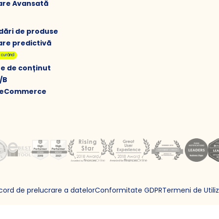
re Avansată
ări de produse
re predictivă
n curând
e de conținut
/B
u eCommerce
cord de prelucrare a datelor
Conformitate GDPR
Termeni de Utili