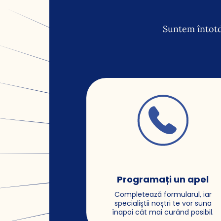
Suntem întotd
Programați un apel
Completează formularul, iar
specialiștii noștri te vor suna
înapoi cât mai curând posibil.