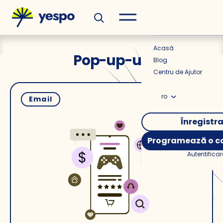
Util
Știri
Acasă
Pop-up-uri
Blog
Centru de Ajutor
ro
Email
Înregistr
Programează o co
Autentificar