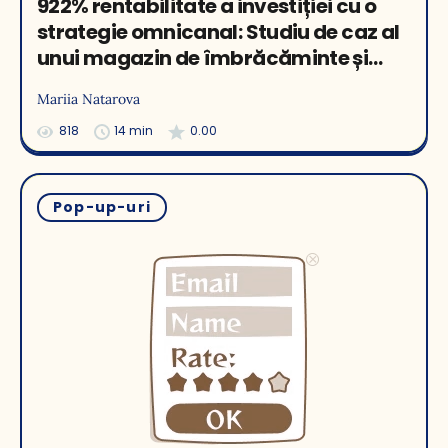
922% rentabilitate a investiției cu o
strategie omnicanal: Studiu de caz al
unui magazin de îmbrăcăminte și
încălțăminte militară
Mariia Natarova
818
14 min
0.00
Pop-up-uri