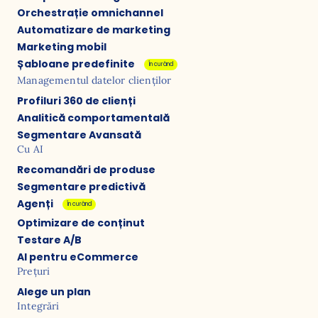
Orchestrație omnichannel
Automatizare de marketing
Marketing mobil
Șabloane predefinite
În curând
Managementul datelor clienților
Profiluri 360 de clienți
Analitică comportamentală
Segmentare Avansată
Cu AI
Recomandări de produse
Segmentare predictivă
Agenți
În curând
Optimizare de conținut
Testare A/B
AI pentru eCommerce
Prețuri
Alege un plan
Integrări