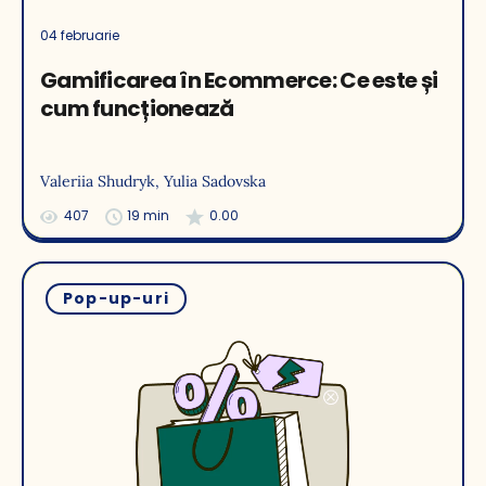
04 februarie
Gamificarea în Ecommerce: Ce este și
cum funcționează
Valeriia Shudryk
, Yulia Sadovska
407
19 min
0.00
Pop-up-uri