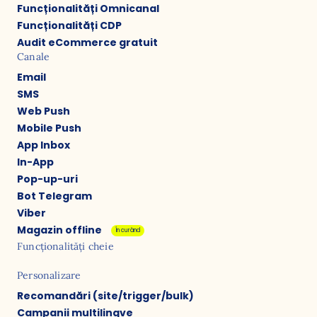
Funcționalități Omnicanal
Funcționalități CDP
Audit eCommerce gratuit
Canale
Email
SMS
Web Push
Mobile Push
App Inbox
In-App
Pop-up-uri
Bot Telegram
Viber
Magazin offline
În curând
Funcționalități cheie
Personalizare
Recomandări (site/trigger/bulk)
Campanii multilingve