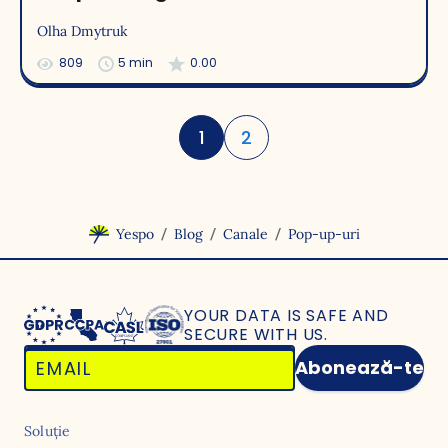
Olha Dmytruk
809
5 min
0.00
1
2
/
/
/
Yespo
Blog
Canale
Pop-up-uri
YOUR DATA IS SAFE
AND
SECURE WITH US.
Abonează-te
Soluție