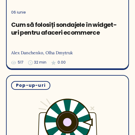
06 iunie
Cum să folosiți sondajele în widget-
uri pentru afaceri ecommerce
Alex Danchenko
, Olha Dmytruk
517
32 min
0.00
Pop-up-uri