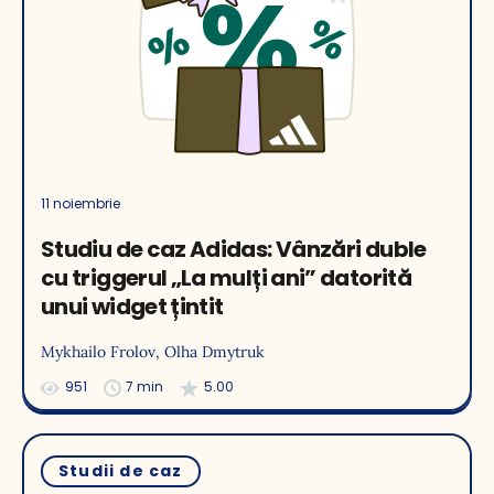
11 noiembrie
Studiu de caz Adidas: Vânzări duble
cu triggerul „La mulți ani” datorită
unui widget țintit
Mykhailo Frolov
, Olha Dmytruk
951
7 min
5.00
Studii de caz