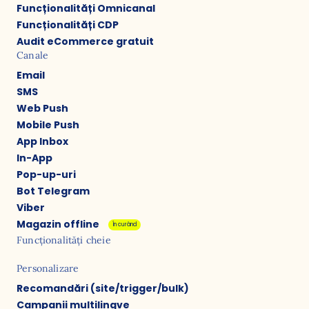
Funcționalități Omnicanal
Funcționalități CDP
Audit eCommerce gratuit
Canale
Email
SMS
Web Push
Mobile Push
App Inbox
In-App
Pop-up-uri
Bot Telegram
Viber
Magazin offline
În curând
Funcționalități cheie
Personalizare
Recomandări (site/trigger/bulk)
Campanii multilingve