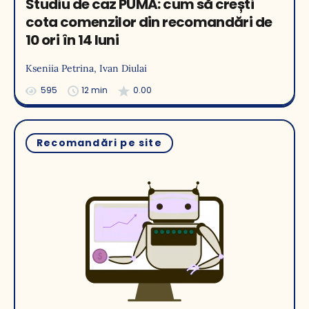
Studiu de caz PUMA: cum să crești
cota comenzilor din recomandări de
10 ori în 14 luni
Kseniia Petrina
, Ivan Diulai
595
12 min
0.00
Recomandări pe site