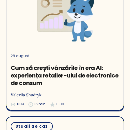
28 august
Cum să crești vânzările în era AI:
experiența retailer-ului de electronice
de consum
Valeriia Shudryk
889
16 min
0.00
Studii de caz