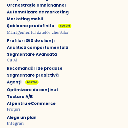
Orchestrație omnichannel
Automatizare de marketing
Marketing mobil
Șabloane predefinite
În curând
Managementul datelor clienților
Profiluri 360 de clienți
Analitică comportamentală
Segmentare Avansată
Cu AI
Recomandări de produse
Segmentare predictivă
Agenți
În curând
Optimizare de conținut
Testare A/B
AI pentru eCommerce
Prețuri
Alege un plan
Integrări