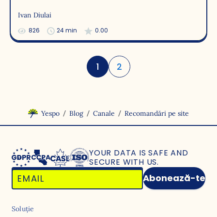
Ivan Diulai
826
24 min
0.00
1
2
/
/
/
Yespo
Blog
Canale
Recomandări pe site
YOUR DATA IS SAFE
AND
SECURE WITH US.
Abonează-te
Soluție