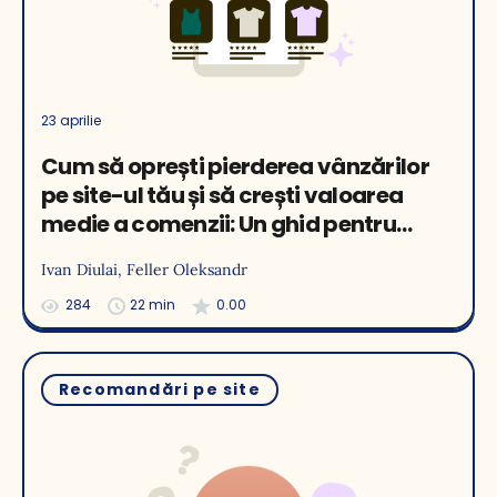
23 aprilie
Cum să oprești pierderea vânzărilor
pe site-ul tău și să crești valoarea
medie a comenzii: Un ghid pentru
configurarea recomandărilor de
Ivan Diulai
, Feller Oleksandr
produse AI cu studii de caz
ecommerce
284
22 min
0.00
Recomandări pe site