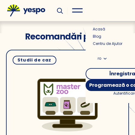
Util
Știri
Acasă
Recomandări pe site
Blog
Centru de Ajutor
ro
Studii de caz
Înregistr
Programează o co
Autentificar