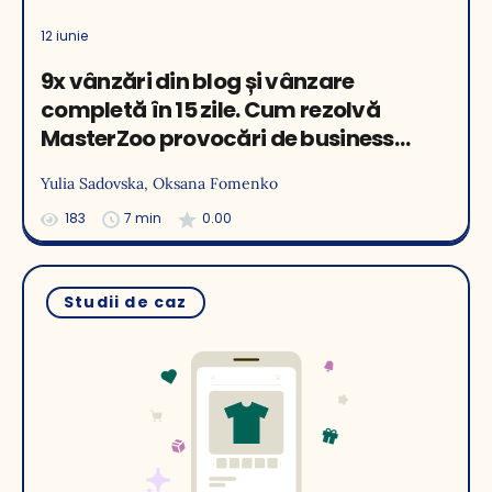
12 iunie
9x vânzări din blog și vânzare
completă în 15 zile. Cum rezolvă
MasterZoo provocări de business
neconvenționale cu recomandările
Yulia Sadovska
, Oksana Fomenko
Yespo
183
7 min
0.00
Studii de caz