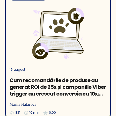
16 august
Cum recomandările de produse au
generat ROI de 25x și campaniile Viber
trigger au crescut conversia cu 10x:
studiu de caz magazin de animale
Mariia Natarova
831
10 min
0.00