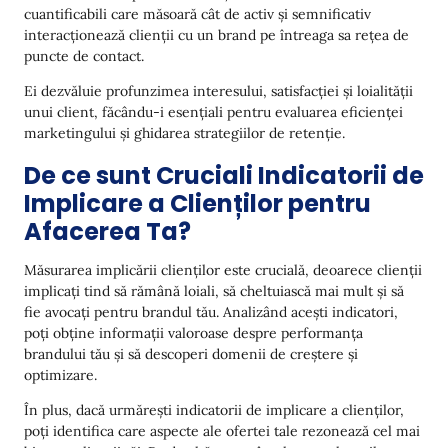
cuantificabili care măsoară cât de activ și semnificativ
Rata de Conversie
interacționează clienții cu un brand pe întreaga sa rețea de
puncte de contact.
Timpul petrecut pe site sau aplicație
Ei dezvăluie profunzimea interesului, satisfacției și loialității
Rata de Click (CTR)
unui client, făcându-i esențiali pentru evaluarea eficienței
Rata de Respingeri
marketingului și ghidarea strategiilor de retenție.
De ce sunt Cruciali Indicatorii de
Implicare pe rețelele sociale (Aprecieri,
Distribuiri, Comentarii)
Implicare a Clienților pentru
Afacerea Ta?
Rata de Advocatie a Clienților
Impulsionează Metricile de Implicare a Clienților cu
Măsurarea implicării clienților este crucială, deoarece clienții
Yespo
implicați tind să rămână loiali, să cheltuiască mai mult și să
fie avocați pentru brandul tău. Analizând acești indicatori,
Gânduri Finale
poți obține informații valoroase despre performanța
brandului tău și să descoperi domenii de creștere și
optimizare.
În plus, dacă urmărești indicatorii de implicare a clienților,
poți identifica care aspecte ale ofertei tale rezonează cel mai