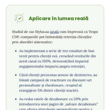
Aplicare în lumea reală
Studiul de caz Stylus.ua
iarată
cum împreună cu Yespo
CDP, companiile pot îmbunătăți retenția clienților
prin abordări sistematice:
Au implementat o serie de trei emailuri de bun
venit pentru clienții noi, crescând veniturile din
acest canal cu 150%, demonstrând impactul
angajamentului timpuriu asupra retenției.
Când clienții prezentau semne de dezinteres, au
folosit campanii de reactivare cu discount-uri
personalizate și chestionare, reușind să
reangajeze 5% dintre clienții inactivi.
Au redus ratele de dezabonare cu 20% prin
introducerea unei pagini de „salvare dezabonare”
care oferea stimulente personalizate pentru a