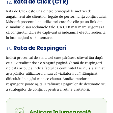
Rata de Click (CTR)
Rata de Click este una dintre principalele metrici de
angajament ale clienților legate de performanța conținutului.
Măsoară procentul de utilizatori care fac clic pe un link din
e-mailurile sau reclamele tale. Un CTR mai mare sugerează
că conținutul tău este captivant și îndeamnă efectiv audiența
la interacțiuni suplimentare.
Rata de Respingeri
indică procentul de vizitatori care părăsesc site-ul tău după
ce au vizualizat doar o singură pagină. O rată de respingeri
ridicată ar putea indica faptul că conținutul tău nu s-a aliniat
așteptărilor utilizatorului sau că vizitatorii au întâmpinat
dificultăți în a găsi ceea ce căutau. Analiza ratelor de
respingere poate ajuta la rafinarea paginilor de destinație sau
a strategiilor de conținut pentru a reține vizitatorii.
Aplicare în lumea reală