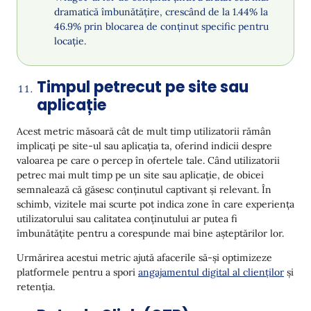
dramatică îmbunătățire, crescând de la 1.44% la
46.9% prin blocarea de conținut specific pentru
locație.
Timpul petrecut pe site sau
aplicație
Acest metric măsoară cât de mult timp utilizatorii rămân
implicați pe site-ul sau aplicația ta, oferind indicii despre
valoarea pe care o percep în ofertele tale. Când utilizatorii
petrec mai mult timp pe un site sau aplicație, de obicei
semnalează că găsesc conținutul captivant și relevant. În
schimb, vizitele mai scurte pot indica zone în care experiența
utilizatorului sau calitatea conținutului ar putea fi
îmbunătățite pentru a corespunde mai bine așteptărilor lor.
Urmărirea acestui metric ajută afacerile să-și optimizeze
platformele pentru a spori
angajamentul digital al clienților
și
retenția.