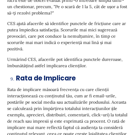
lucru este de obicei evaluat printr-o întrebare simplă dintr-
un chestionar, precum, "Pe o scară de 1 la 5, cât de ușor a fost
să-ți rezolvi problema?"
CES ajută afacerile să identifice punctele de fricțiune care ar
putea împiedica satisfacția. Scorurile mai mici sugerează
provocări, care pot conduce la nemulțumire, în timp ce
scorurile mai mari indică o experiență mai lină și mai
pozitivă.
Urmărind CES, afacerile pot identifica punctele dureroase,
îmbunătățind astfel implicarea clienților.
Rata de Implicare
Rata de implicare măsoară frecvența cu care clienții
interacționează cu conținutul tău, cum ar fi email-urile,
postările pe social media sau actualizările produsului. Aceasta
se calculează prin împărțirea totalului interacțiunilor (de
exemplu, aprecieri, distribuiri, comentarii, click-uri) la totalul
de reach sau impresii și este exprimată ca procent. O rată de
implicare mai mare reflectă faptul că audiența ta consideră
conținutul relevant, ceea ce poate crește loialitatea clienților