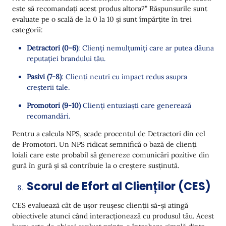
este să recomandați acest produs altora?” Răspunsurile sunt
evaluate pe o scală de la 0 la 10 și sunt împărțite în trei
categorii:
Detractori (0-6)
: Clienți nemulțumiți care ar putea dăuna
reputației brandului tău.
Pasivi (7-8)
: Clienți neutri cu impact redus asupra
creșterii tale.
Promotori (9-10)
Clienți entuziaști care generează
recomandări.
Pentru a calcula NPS, scade procentul de Detractori din cel
de Promotori. Un NPS ridicat semnifică o bază de clienți
loiali care este probabil să genereze comunicări pozitive din
gură în gură și să contribuie la o creștere susținută.
Scorul de Efort al Clienților (CES)
CES evaluează cât de ușor reușesc clienții să-și atingă
obiectivele atunci când interacționează cu produsul tău. Acest