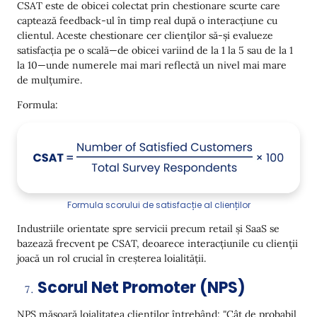
CSAT este de obicei colectat prin chestionare scurte care
captează feedback-ul în timp real după o interacțiune cu
clientul. Aceste chestionare cer clienților să-și evalueze
satisfacția pe o scală—de obicei variind de la 1 la 5 sau de la 1
la 10—unde numerele mai mari reflectă un nivel mai mare
de mulțumire.
Formula:
Formula scorului de satisfacție al clienților
Industriile orientate spre servicii precum retail și SaaS se
bazează frecvent pe CSAT, deoarece interacțiunile cu clienții
joacă un rol crucial în creșterea loialității.
Scorul Net Promoter (NPS)
NPS măsoară loialitatea clienților întrebând:
"
Cât de probabil