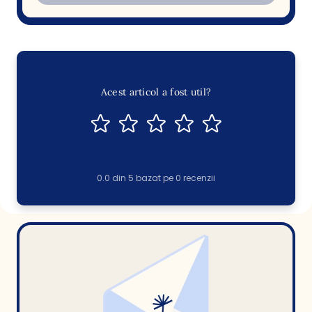
Acest articol a fost util?
0.0
din
5
bazat pe
0
recenzii