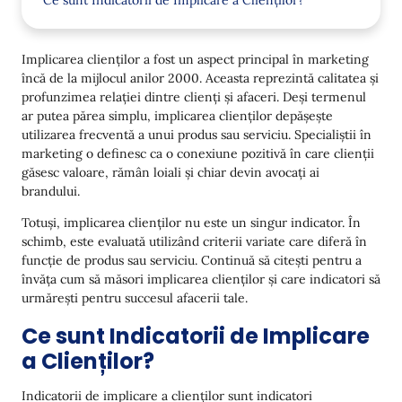
Ce sunt Indicatorii de Implicare a Clienților?
De ce sunt Cruciali Indicatorii de Implicare a
Clienților pentru Afacerea Ta?
Implicarea clienților a fost un aspect principal în marketing
încă de la mijlocul anilor 2000. Aceasta reprezintă calitatea și
15 Indicatori Cheie de Implicare a Clienților de
profunzimea relației dintre clienți și afaceri. Deși termenul
Urmărit
ar putea părea simplu, implicarea clienților depășește
Utilizatori Activi (DAU/MAU)
utilizarea frecventă a unui produs sau serviciu. Specialiștii în
marketing o definesc ca o conexiune pozitivă în care clienții
Rata de Părăsire
găsesc valoare, rămân loiali și chiar devin avocați ai
brandului.
Valoarea pe Durata Vieții Clientului (LTV)
Totuși, implicarea clienților nu este un singur indicator. În
Rata de Retenție a Clienților (CRR)
schimb, este evaluată utilizând criterii variate care diferă în
funcție de produs sau serviciu. Continuă să citești pentru a
Rata de Adoptare a Funcționalităților
învăța cum să măsori implicarea clienților și care indicatori să
Scorul de Satisfacție al Clienților (CSAT)
urmărești pentru succesul afacerii tale.
Scorul Net Promoter (NPS)
Ce sunt Indicatorii de Implicare
a Clienților?
Scorul de Efort al Clienților (CES)
Rata de Implicare
Indicatorii de implicare a clienților sunt indicatori