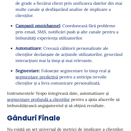
de grade a fiecărui client prin unificarea datelor din mai
multe canale și desfășurând analize de implicare a
clienților.
Campanii omnichannel
:
Coordonează fără probleme
prin email, SMS, notificări push și alte canale pentru a
îmbunătăți experiența utilizatorilor.
Automatizare:
Creează călătorii personalizate ale
clienților declanșate de acțiunile utilizatorilor, generând
interacțiuni mai la timp și mai relevante.
Segmentare:
Folosește segmentare în timp real și
segmentare predictivă
pentru a anticipa nevoile
clienților și a livra comunicare personalizată.
Instrumentele Yespo integrează date, automatizare și
segmentare profundă a clienților
pentru a ajuta afacerile să
îmbunătățească angajamentul și să obțină rezultate.
Gânduri Finale
Nu există un set universal de metrici de implicare a clienților.