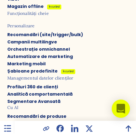
Magazin offline
În curând
Funcționalități cheie
Personalizare
Recomandări (site/trigger/bulk)
Campanii multilingve
Orchestrație omnichannel
Automatizare de marketing
Marketing mobil
Șabloane predefinite
În curând
Managementul datelor clienților
Profiluri 360 de clienți
Analitică comportamentală
Segmentare Avansată
Cu AI
Recomandări de produse
Segmentare predictivă
Agenți
În curând