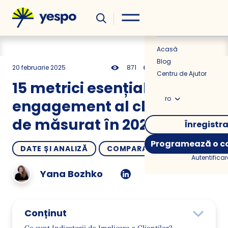
Util
Știri
Acasă
Blog
20 februarie 2025
871
18 min
0.00
Centru de Ajutor
15 metrici esențiale de
ro
engagement al clienților
de măsurat în 2025 și după
Înregistr
Programează o co
DATE ȘI ANALIZĂ
COMPARAȚII
Autentificar
Yana Bozhko
Conținut