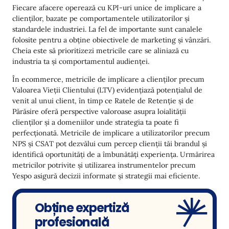
Fiecare afacere operează cu KPI-uri unice de implicare a
clienților, bazate pe comportamentele utilizatorilor și
standardele industriei. La fel de importante sunt canalele
folosite pentru a obține obiectivele de marketing și vânzări.
Cheia este să prioritizezi metricile care se aliniază cu
industria ta și comportamentul audienței.
În ecommerce, metricile de implicare a clienților precum
Valoarea Vieții Clientului (LTV) evidențiază potențialul de
venit al unui client, în timp ce Ratele de Retenție și de
Părăsire oferă perspective valoroase asupra loialității
clienților și a domeniilor unde strategia ta poate fi
perfecționată. Metricile de implicare a utilizatorilor precum
NPS și CSAT pot dezvălui cum percep clienții tăi brandul și
identifică oportunități de a îmbunătăți experiența. Urmărirea
metricilor potrivite și utilizarea instrumentelor precum
Yespo asigură decizii informate și strategii mai eficiente.
Obține expertiză
profesională