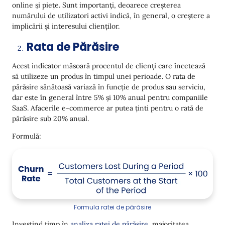
online și piețe. Sunt importanți, deoarece creșterea
numărului de utilizatori activi indică, în general, o creștere a
implicării și interesului clienților.
Rata de Părăsire
Acest indicator măsoară procentul de clienți care încetează
să utilizeze un produs în timpul unei perioade. O rata de
părăsire sănătoasă variază în funcție de produs sau serviciu,
dar este în general între 5% și 10% anual pentru companiile
SaaS. Afacerile e-commerce ar putea ținti pentru o rată de
părăsire sub 20% anual.
Formulă:
Formula ratei de părăsire
Investind timp în
analiza ratei de părăsire
, majoritatea