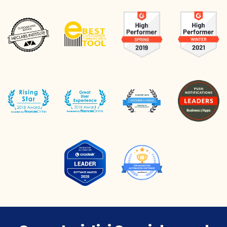
pentru client pentru a
îmbunătăți CTR-ul, conversia și
vânzările site-ului. Pe baza
experienței noastre, cei mai
profitabili algoritmi de
recomandare a produselor
provin din grupul “Produse
similare”.