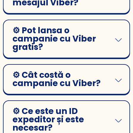
mesajul Viber?
⚙️ Pot lansa o
campanie cu Viber
gratis?
⚙️ Cât costă o
campanie cu Viber?
⚙️ Ce este un ID
expeditor și este
necesar?