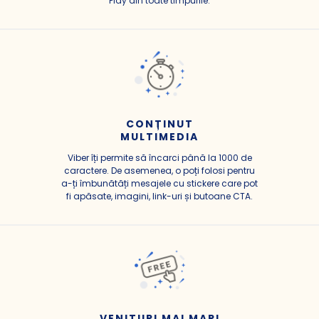
Play din toate timpurile.
CONȚINUT
MULTIMEDIA
Viber îți permite să încarci până la 1000 de
caractere. De asemenea, o poți folosi pentru
a-ți îmbunătăți mesajele cu stickere care pot
fi apăsate, imagini, link-uri și butoane CTA.
VENITURI MAI MARI