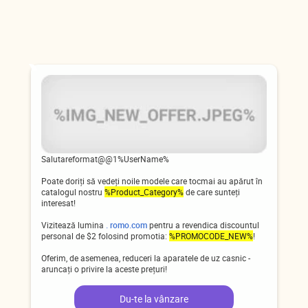
Salutareformat@@1%UserName%
Poate doriți să vedeți noile modele care tocmai au apărut în
catalogul nostru
%Product_Category%
de care sunteți
interesat!
Vizitează lumina
. romo.com
pentru a revendica discountul
personal de $2 folosind promotia:
%PROMOCODE_NEW%
!
Oferim, de asemenea, reduceri la aparatele de uz casnic -
aruncați o privire la aceste prețuri!
Du-te la vânzare