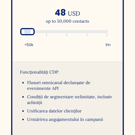
48
USD
up to 50,000 contacts
<50k
1m
Funcționalități CDP:
Fluxuri omnicanal declanșate de
evenimente API
Condiții de segmentare nelimitate, inclusiv
achiziții
Unificarea datelor clienților
Urmărirea angajamentului în campanii