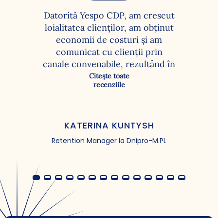
Datorită Yespo CDP, am crescut
loialitatea clienților, am obținut
economii de costuri și am
comunicat cu clienții prin
canale convenabile, rezultând în
mai multe clicuri, reveniri și
Citește toate
recenziile
achiziții. Cu funcționalitatea
platformei de date client, am
reușit să rezolvăm următoarele
sarcini: personalizarea
KATERINA KUNTYSH
campaniilor – adăugarea
Retention Manager la Dnipro-M.PL
numelor, folosirea segmentării
bazate pe câmpurile de date
personale ale clienților; crearea
grupurilor condiționale pentru
înțelegerea bazei de clienți atât
online, cât și offline (construirea