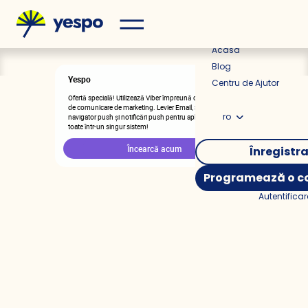
Prețuri
Acasă
Blog
Yespo
2m în urmă
Centru de Ajutor
Ofertă specială! Utilizează Viber împreună cu alte canale
de comunicare de marketing. Levier Email, SMS texte,
ro
navigator push și notificări push pentru aplicații mobile -
toate într-un singur sistem!
Încearcă acum
Înregistr
Programează o co
Autentificar