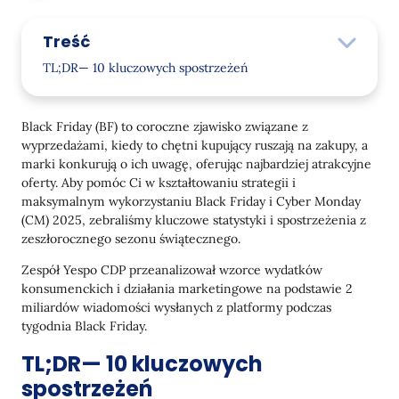
Treść
TL;DR— 10 kluczowych spostrzeżeń
Jak długo naprawdę trwa sezon wyprzedażowy?
Black Friday (BF) to coroczne zjawisko związane z
Jak zbieraliśmy te dane
wyprzedażami, kiedy to chętni kupujący ruszają na zakupy, a
marki konkurują o ich uwagę, oferując najbardziej atrakcyjne
Kluczowe terminy, których używamy
oferty. Aby pomóc Ci w kształtowaniu strategii i
Jak zmieniło się zachowanie klientów Yespo
maksymalnym wykorzystaniu Black Friday i Cyber Monday
(CM) 2025, zebraliśmy kluczowe statystyki i spostrzeżenia z
Preferencje kanałów
zeszłorocznego sezonu świątecznego.
Jak rekomendacje AI stały się motorem wzrostu w
Zespół Yespo CDP przeanalizował wzorce wydatków
latach 2024–2025
konsumenckich i działania marketingowe na podstawie 2
miliardów wiadomości wysłanych z platformy podczas
Jak zmieniło się zachowanie kupujących
tygodnia Black Friday.
Dynamika popytu według branży
TL;DR— 10 kluczowych
Współczynnik konwersji 2021–2024: Top-10 /
spostrzeżeń
Top-100 / Top-500