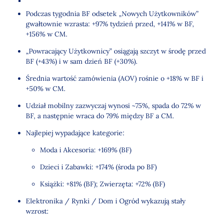
Podczas tygodnia BF odsetek „Nowych Użytkowników”
Kanały 2025: Wskaźniki ruchu, CTR i ROI
gwałtownie wzrasta: +97% tydzień przed, +141% w BF,
Co robić w 2025 roku, aby osiągnąć najlepsze wyniki
+156% w CM.
Wnioski
„Powracający Użytkownicy” osiągają szczyt w środę przed
BF (+43%) i w sam dzień BF (+30%).
Średnia wartość zamówienia (AOV) rośnie o +18% w BF i
+50% w CM.
Udział mobilny zazwyczaj wynosi ~75%, spada do 72% w
BF, a następnie wraca do 79% między BF a CM.
Najlepiej wypadające kategorie:
Moda i Akcesoria: +169% (BF)
Dzieci i Zabawki: +174% (środa po BF)
Książki: +81% (BF); Zwierzęta: +72% (BF)
Elektronika / Rynki / Dom i Ogród wykazują stały
wzrost: