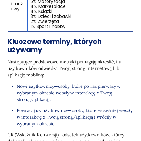
5% Motoryzacja
branż
4% Marketplace
owy
4% Książki
3% Dzieci i zabawki
2% Zwierzęta
1% Sport i hobby
Kluczowe terminy, których
używamy
Następujące podstawowe metryki pomagają określić, ilu
użytkowników odwiedza Twoją stronę internetową lub
aplikację mobilną:
Nowi użytkownicy—osoby, które po raz pierwszy w
wybranym okresie weszły w interakcję z Twoją
stroną/aplikacją.
Powracający użytkownicy—osoby, które wcześniej weszły
w interakcję z Twoją stroną/aplikacją i wróciły w
wybranym okresie.
CR (Wskaźnik Konwersji)—odsetek użytkowników, którzy