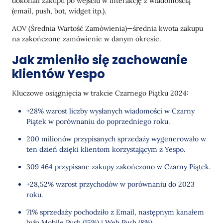
dokonali zakupu po wejściu w interakcję z wiadomością
(email, push, bot, widget itp.).
AOV (Średnia Wartość Zamówienia)—średnia kwota zakupu
na zakończone zamówienie w danym okresie.
Jak zmieniło się zachowanie
klientów Yespo
Kluczowe osiągnięcia w trakcie Czarnego Piątku 2024:
+28% wzrost liczby wysłanych wiadomości w Czarny
Piątek w porównaniu do poprzedniego roku.
200 milionów przypisanych sprzedaży wygenerowało w
ten dzień dzięki klientom korzystającym z Yespo.
309 464 przypisane zakupy zakończono w Czarny Piątek.
+28,52% wzrost przychodów w porównaniu do 2023
roku.
71% sprzedaży pochodziło z Email, następnym kanałem
była Mobile Push (15%) i Web Push (8%).