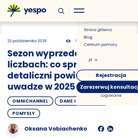
Wiedza
Aktualności
Strona główna
Blog
23 października 2025
946
21 min
0.00
Centrum pomocy
Sezon wyprzedaży 2024 w
pl
liczbach: co sprzedawcy
detaliczni powinni mieć na
Rejestracja
uwadze w 2025
Zarezerwuj konsultac
Logowanie
OMNICHANNEL
DANE I ANALITYKA
POMYSŁY
Oksana Vobiachenko