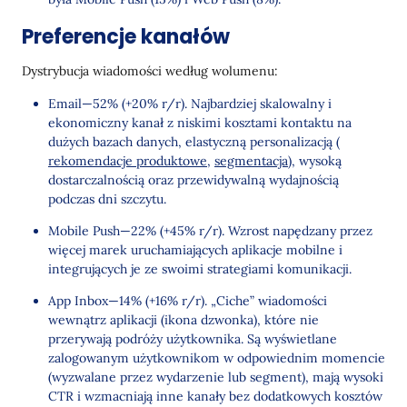
Preferencje kanałów
Dystrybucja wiadomości według wolumenu:
Email—52% (+20% r/r). Najbardziej skalowalny i
ekonomiczny kanał z niskimi kosztami kontaktu na
dużych bazach danych, elastyczną personalizacją (
rekomendacje produktowe
,
segmentacja
), wysoką
dostarczalnością oraz przewidywalną wydajnością
podczas dni szczytu.
Mobile Push—22% (+45% r/r). Wzrost napędzany przez
więcej marek uruchamiających aplikacje mobilne i
integrujących je ze swoimi strategiami komunikacji.
App Inbox—14% (+16% r/r). „Ciche” wiadomości
wewnątrz aplikacji (ikona dzwonka), które nie
przerywają podróży użytkownika. Są wyświetlane
zalogowanym użytkownikom w odpowiednim momencie
(wyzwalane przez wydarzenie lub segment), mają wysoki
CTR i wzmacniają inne kanały bez dodatkowych kosztów