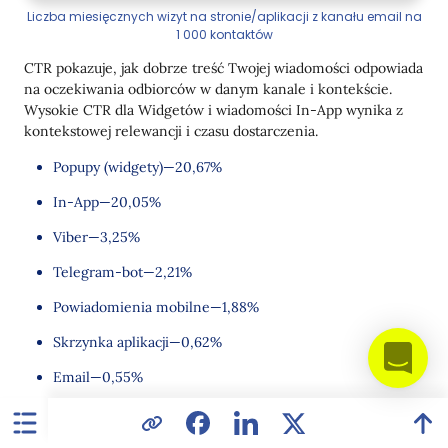
Liczba miesięcznych wizyt na stronie/aplikacji z kanału email na
1 000 kontaktów
CTR pokazuje, jak dobrze treść Twojej wiadomości odpowiada
na oczekiwania odbiorców w danym kanale i kontekście.
Wysokie CTR dla Widgetów i wiadomości In-App wynika z
kontekstowej relewancji i czasu dostarczenia.
Popupy (widgety)—20,67%
In-App—20,05%
Viber—3,25%
Telegram-bot—2,21%
Powiadomienia mobilne—1,88%
Skrzynka aplikacji—0,62%
Email—0,55%
Powiadomienia web—0,50%
CR (Wskaźnik Konwersji) po kliknięciu—ten wskaźnik to