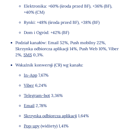
Elektronika: +60% (środa przed BF), +36% (BF),
+40% (CM)
Rynki: +48% (środa przed BF), +38% (BF)
Dom i Ogród: +42% (BF)
Podział kanałów: Email 52%, Push mobilny 22%,
Skrzynka odbiorcza aplikacji 14%, Push Web 10%, Viber
2%,
SMS
0,3%.
Wskaźnik konwersji (CR) wg kanału:
In-App
7,67%
Viber
6,24%
Telegram-bot
3,36%
Email
2,78%
Skrzynka odbiorcza aplikacji
1,64%
Pop-upy
(widżety) 1,41%