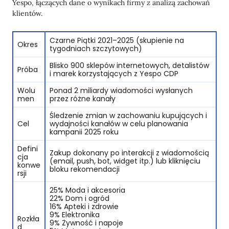
Yespo, łączących dane o wynikach firmy z analizą zachowań
klientów.
Czarne Piątki 2021–2025 (skupienie na
Okres
tygodniach szczytowych)
Blisko 900 sklepów internetowych, detalistów
Próba
i marek korzystających z Yespo CDP
Wolu
Ponad 2 miliardy wiadomości wysłanych
men
przez różne kanały
Śledzenie zmian w zachowaniu kupujących i
Cel
wydajności kanałów w celu planowania
kampanii 2025 roku
Defini
Zakup dokonany po interakcji z wiadomością
cja
(email, push, bot, widget itp.) lub kliknięciu
konwe
bloku rekomendacji
rsji
25% Moda i akcesoria
22% Dom i ogród
16% Apteki i zdrowie
9% Elektronika
Rozkła
9% Żywność i napoje
d