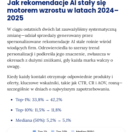
Jak rekomendacje AI stały się
motorem wzrostu w latach 2024–
2025
W ciągu ostatnich dwóch lat zauważyliśmy systematyczną
zmianę—udział sprzedaży generowany przez
spersonalizowane rekomendacje AI stale rośnie wśród
wiodących firm. Odrzwierciedla to szerszy trend
personalizacji i podkreśla jego znaczenie, zwłaszcza w
okresach z dużymi zniżkami, gdy każda marka walczy o
uwagę.
Kiedy każdy kontakt otrzymuje odpowiednie produkty i
oferty, kluczowe wskaźniki, takie jak CTR, CR i AOV, rosną—
szczególnie w dniach o najwyższym zapotrzebowaniu.
Top-1%: 33,8% → 42,2%
Top-10%: 11,5% → 11,8%
Mediana (50%): 5,2% → 5,1%