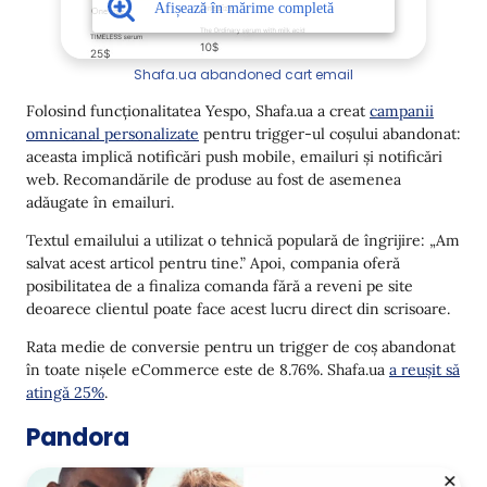
Shafa.ua abandoned cart email
Folosind funcționalitatea Yespo, Shafa.ua a creat
campanii
omnicanal personalizate
pentru trigger-ul coșului abandonat:
aceasta implică notificări push mobile, emailuri și notificări
web. Recomandările de produse au fost de asemenea
adăugate în emailuri.
Textul emailului a utilizat o tehnică populară de îngrijire: „Am
salvat acest articol pentru tine.” Apoi, compania oferă
posibilitatea de a finaliza comanda fără a reveni pe site
deoarece clientul poate face acest lucru direct din scrisoare.
Rata medie de conversie pentru un trigger de coș abandonat
în toate nișele eCommerce este de 8.76%. Shafa.ua
a reușit să
atingă 25%
.
Pandora