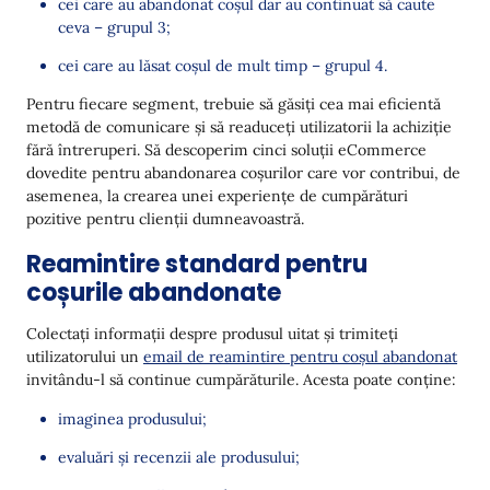
cei care au abandonat coșul dar au continuat să caute
ceva – grupul 3;
cei care au lăsat coșul de mult timp – grupul 4.
Pentru fiecare segment, trebuie să găsiți cea mai eficientă
metodă de comunicare și să readuceți utilizatorii la achiziție
fără întreruperi. Să descoperim cinci soluții eCommerce
dovedite pentru abandonarea coșurilor care vor contribui, de
asemenea, la crearea unei experiențe de cumpărături
pozitive pentru clienții dumneavoastră.
Reamintire standard pentru
coșurile abandonate
Colectați informații despre produsul uitat și trimiteți
utilizatorului un
email de reamintire pentru coșul abandonat
invitându-l să continue cumpărăturile. Acesta poate conține:
imaginea produsului;
evaluări și recenzii ale produsului;