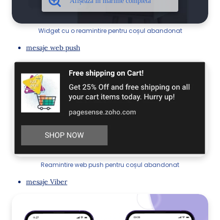
Widget cu o reamintire pentru coșul abandonat
mesaje web push
Reamintire web push pentru coșul abandonat
mesaje Viber