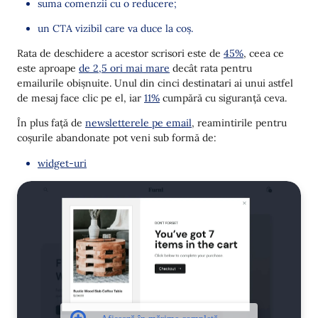
suma comenzii cu o reducere;
un CTA vizibil care va duce la coș.
Rata de deschidere a acestor scrisori este de
45%
, ceea ce
este aproape
de 2,5 ori mai mare
decât rata pentru
emailurile obișnuite. Unul din cinci destinatari ai unui astfel
de mesaj face clic pe el, iar
11%
cumpără cu siguranță ceva.
În plus față de
newsletterele pe email
, reamintirile pentru
coșurile abandonate pot veni sub formă de:
widget-uri