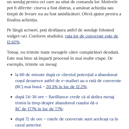
un sondaj pentru cei care au uitat de comanda lor. Motivele
pot fi diferite: cineva a fost distras, a amânat achiziția sau
timpii de livrare nu au fost satisfăcători. Oferă ajutor pentru a
finaliza achiziția.
Pe lângă scrisori, poți desfășura astfel de sondaje folosind
widget-uri. Conform studiului,
rata lor de conversie este de
12.62%
.
Totuși, nu trimite toate mesajele către cumpărători deodată.
Este mai bine să împarți procesul în mai multe etape. De
exemplu, trimite un mesaj:
la 60 de minute după ce clientul potențial a abandonat
coșul deoarece astfel de e-mailuri au o rată de conversie
(RC) mai bună –
20.3% în loc de 12.2%
;
după 24-36 ore – Barilliance crede că al doilea mesaj
trimis la timp despre abandonul coșului dă o
RC de 17.7% în loc de 7.7%
;
după 72 de ore – ratele de conversie sunt aceleași ca în
cazul anterior.