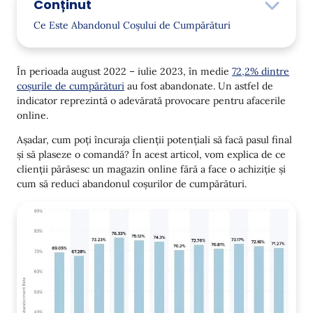
Conținut
Ce Este Abandonul Coșului de Cumpărături
Motivele Abandonului Coșului: De ce Cumpărătorii
Nu Finalizează Achiziția
În perioada august 2022 – iulie 2023, în medie
72,2% dintre
coșurile de cumpărături
au fost abandonate. Un astfel de
Costuri Suplimentare Prea Mari
indicator reprezintă o adevărată provocare pentru afacerile
Necesitatea de a Crea un Cont
online.
Așadar, cum poți încuraja clienții potențiali să facă pasul final
Livrarea Este Prea Lentă
și să plaseze o comandă? În acest articol, vom explica de ce
Securitatea Datelor Financiare
clienții părăsesc un magazin online fără a face o achiziție și
cum să reduci abandonul coșurilor de cumpărături.
Checkout-ul Este Prea Lung sau Dificil
Lipsa costului final al comenzii
Politica de returnare nesatisfăcătoare
Probleme tehnice pe site
Lipsa metodelor de plată