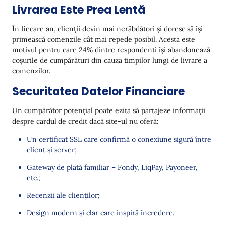
Livrarea Este Prea Lentă
În fiecare an, clienții devin mai nerăbdători și doresc să își
primească comenzile cât mai repede posibil. Acesta este
motivul pentru care 24% dintre respondenți își abandonează
coșurile de cumpărături din cauza timpilor lungi de livrare a
comenzilor.
Securitatea Datelor Financiare
Un cumpărător potențial poate ezita să partajeze informații
despre cardul de credit dacă site-ul nu oferă:
Un certificat SSL care confirmă o conexiune sigură între
client și server;
Gateway de plată familiar – Fondy, LiqPay, Payoneer,
etc.;
Recenzii ale clienților;
Design modern și clar care inspiră încredere.