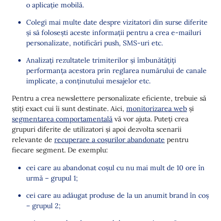
o aplicație mobilă.
Colegi mai multe date despre vizitatori din surse diferite
și să folosești aceste informații pentru a crea e-mailuri
personalizate, notificări push, SMS-uri etc.
Analizați rezultatele trimiterilor și îmbunătățiți
performanța acestora prin reglarea numărului de canale
implicate, a conținutului mesajelor etc.
Pentru a crea newslettere personalizate eficiente, trebuie să
știți exact cui îi sunt destinate. Aici,
monitorizarea web
și
segmentarea comportamentală
vă vor ajuta. Puteți crea
grupuri diferite de utilizatori și apoi dezvolta scenarii
relevante de
recuperare a coșurilor abandonate
pentru
fiecare segment. De exemplu:
cei care au abandonat coșul cu nu mai mult de 10 ore în
urmă – grupul 1;
cei care au adăugat produse de la un anumit brand în coș
– grupul 2;