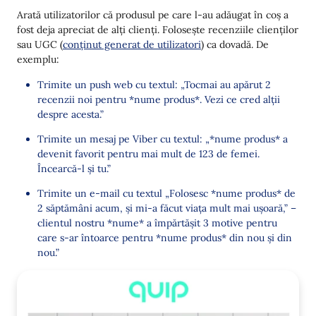
Arată utilizatorilor că produsul pe care l-au adăugat în coș a
fost deja apreciat de alți clienți. Folosește recenziile clienților
sau UGC (
conținut generat de utilizatori
) ca dovadă. De
exemplu:
Trimite un push web cu textul: „Tocmai au apărut 2
recenzii noi pentru *nume produs*. Vezi ce cred alții
despre acesta.”
Trimite un mesaj pe Viber cu textul: „*nume produs* a
devenit favorit pentru mai mult de 123 de femei.
Încearcă-l și tu.”
Trimite un e-mail cu textul „Folosesc *nume produs* de
2 săptămâni acum, și mi-a făcut viața mult mai ușoară,” –
clientul nostru *nume* a împărtășit 3 motive pentru
care s-ar întoarce pentru *nume produs* din nou și din
nou.”