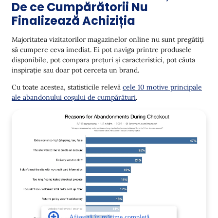
De ce Cumpărătorii Nu
Pandora
Finalizează Achiziția
Kitaec
Adidas
Majoritatea vizitatorilor magazinelor online nu sunt pregătiți
să cumpere ceva imediat. Ei pot naviga printre produsele
Folosește Yespo pentru a-ți aduce clienții înapoi la
disponibile, pot compara prețuri și caracteristici, pot căuta
coșul de cumpărături
inspirație sau doar pot cerceta un brand.
Concluzie
Cu toate acestea, statisticile relevă
cele 10 motive principale
ale abandonului coșului de cumpărături
.