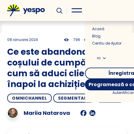
Util
Știri
Acasă
Blog
08 ianuarie 2024
796
18 min
0.00
Centru de Ajutor
Ce este abandonarea
ro
coșului de cumpărături și
cum să aduci clientul
Înregistr
înapoi la achiziție
Programează o co
Autentificar
OMNICHANNEL
SEGMENTARE
CUM SĂ
Mariia Natarova