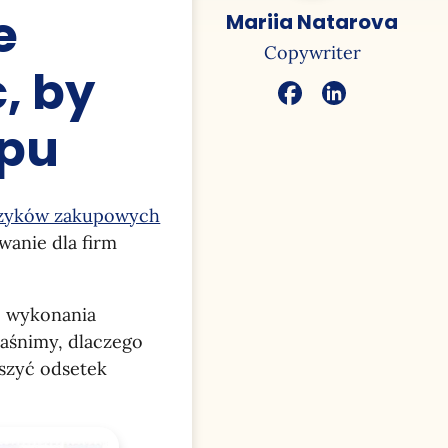
e
Mariia Natarova
Copywriter
, by
upu
szyków zakupowych
wanie dla firm
o wykonania
jaśnimy, dlaczego
jszyć odsetek