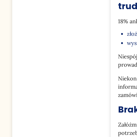
tru
18% ank
zło
wys
Niespój
prowad
Niekon
inform
zamówi
Bra
Załóżmy
potrzeb