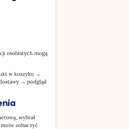
acji osobistych mogą
dukt w koszyku →
a dostawy → podgląd
enia
rnetową, wybrał
ie może zobaczyć