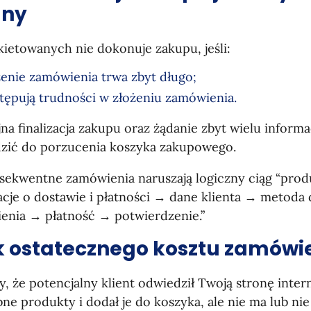
dny
ietowanych nie dokonuje zakupu, jeśli:
żenie zamówienia trwa zbyt długo;
tępują trudności w złożeniu zamówienia.
na finalizacja zakupu oraz żądanie zbyt wielu inform
zić do porzucenia koszyka zakupowego.
sekwentne zamówienia naruszają logiczny ciąg “pro
acje o dostawie i płatności → dane klienta → metod
enia → płatność → potwierdzenie.”
k ostatecznego kosztu zamówi
, że potencjalny klient odwiedził Twoją stronę inte
ne produkty i dodał je do koszyka, ale nie ma lub n