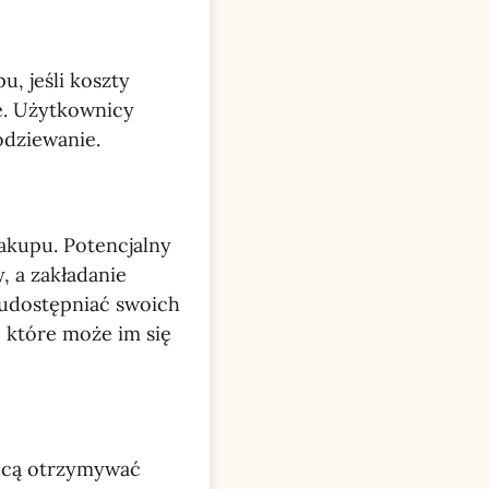
, jeśli koszty
ie. Użytkownicy
odziewanie.
akupu. Potencjalny
, a zakładanie
 udostępniać swoich
, które może im się
 chcą otrzymywać