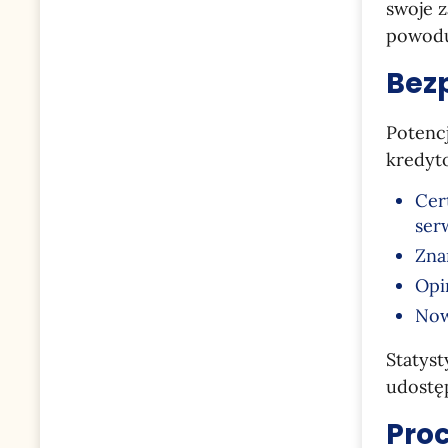
swoje 
powodu
Bez
Potencj
kredyto
Cer
ser
Zna
Opi
Now
Statys
udostę
Proc