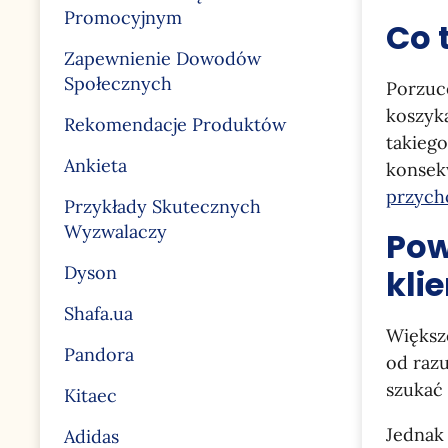
Promocyjnym
Co 
Zapewnienie Dowodów
Społecznych
Porzuce
koszyk
Rekomendacje Produktów
takieg
Ankieta
konsek
przyc
Przykłady Skutecznych
Wyzwalaczy
Pow
Dyson
kli
Shafa.ua
Większ
Pandora
od raz
szukać 
Kitaec
Jednak 
Adidas