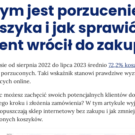
ym jest porzuceni
szyka i jak sprawić
ient wrócił do zak
ie od sierpnia 2022 do lipca 2023 średnio
72,2% ko
o porzuconych. Taki wskaźnik stanowi prawdziwe wyz
ących online.
ęc możesz zachęcić swoich potencjalnych klientów d
iego kroku i złożenia zamówienia? W tym artykule wy
 opuszczają sklep internetowy bez zakupu i jak zmnie
onych koszyków.