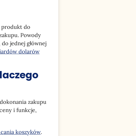
e produkt do
 zakupu. Powody
 do jednej głównej
liardów dolarów
laczego
o dokonania zakupu
eny i funkcje,
ucania koszyków
.