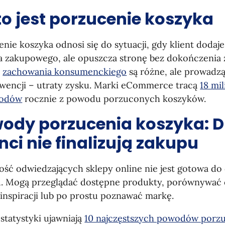
to jest porzucenie koszyka
nie koszyka odnosi się do sytuacji, gdy klient dodaj
a zakupowego, ale opuszcza stronę bez dokończenia
o
zachowania konsumenckiego
są różne, ale prowadzą
wencji – utraty zysku. Marki eCommerce tracą
18 mi
hodów
rocznie z powodu porzuconych koszyków.
ody porzucenia koszyka: D
enci nie finalizują zakupu
ość odwiedzających sklepy online nie jest gotowa d
u. Mogą przeglądać dostępne produkty, porównywać c
inspiracji lub po prostu poznawać markę.
statystyki ujawniają
10 najczęstszych powodów porz