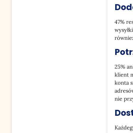
Dod
47% res
wysyłki
również
Pot
25% an
klient
konta s
adresów
nie prz
Dos
Każdego