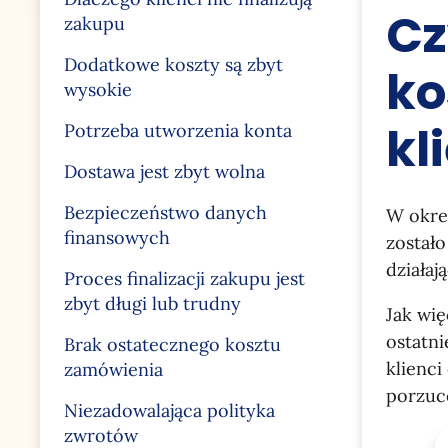
Cz
zakupu
Dodatkowe koszty są zbyt
ko
wysokie
kl
Potrzeba utworzenia konta
Dostawa jest zbyt wolna
Bezpieczeństwo danych
W okres
finansowych
został
działaj
Proces finalizacji zakupu jest
zbyt długi lub trudny
Jak wi
ostatn
Brak ostatecznego kosztu
klienci
zamówienia
porzuc
Niezadowalająca polityka
zwrotów