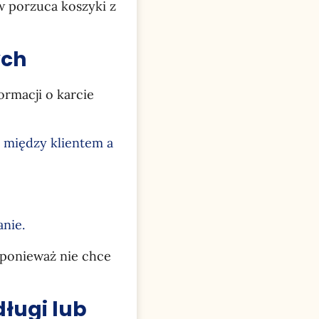
w porzuca koszyki z
ych
ormacji o karcie
 między klientem a
;
anie.
 ponieważ nie chce
długi lub