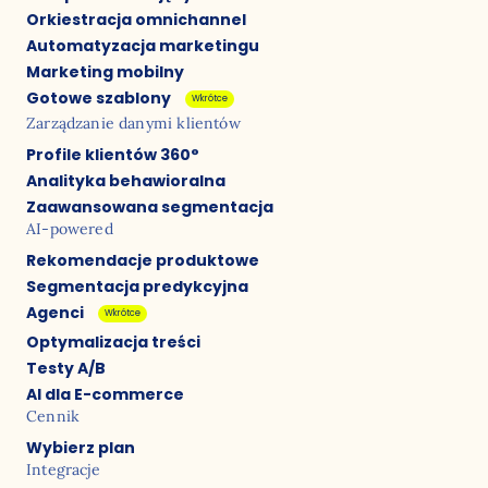
Orkiestracja omnichannel
Automatyzacja marketingu
Marketing mobilny
Gotowe szablony
Wkrótce
Zarządzanie danymi klientów
Profile klientów 360°
Analityka behawioralna
Zaawansowana segmentacja
AI-powered
Rekomendacje produktowe
Segmentacja predykcyjna
Agenci
Wkrótce
Optymalizacja treści
Testy A/B
AI dla E-commerce
Cennik
Wybierz plan
Integracje