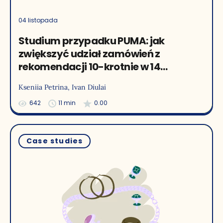
04 listopada
Studium przypadku PUMA: jak
zwiększyć udział zamówień z
rekomendacji 10-krotnie w 14
miesięcy
Kseniia Petrina
, Ivan Diulai
642
11 min
0.00
Case studies