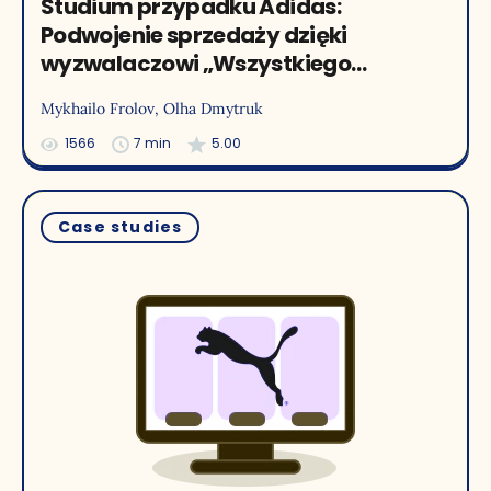
Studium przypadku Adidas:
Podwojenie sprzedaży dzięki
wyzwalaczowi „Wszystkiego
najlepszego” i ukierunkowanemu
Mykhailo Frolov
, Olha Dmytruk
widgetowi
1566
7 min
5.00
Case studies