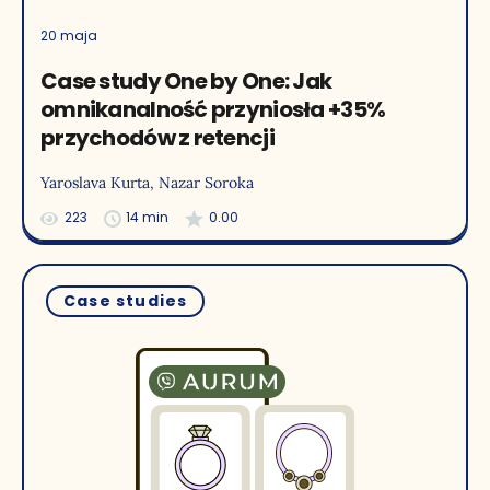
20 maja
Case study One by One: Jak
omnikanalność przyniosła +35%
przychodów z retencji
Yaroslava Kurta
, Nazar Soroka
223
14 min
0.00
Case studies