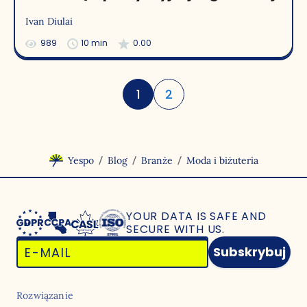
Ivan Diulai
989
10 min
0.00
1
2
/
/
/
Yespo
Blog
Branże
Moda i biżuteria
YOUR DATA IS SAFE
AND
SECURE WITH US.
Subskrybuj
Rozwiązanie