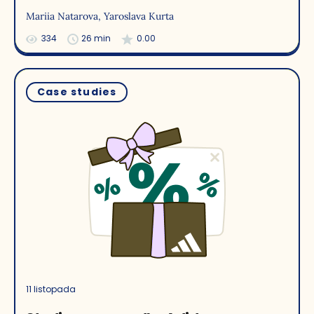
Mariia Natarova
, Yaroslava Kurta
334
26 min
0.00
Case studies
11 listopada