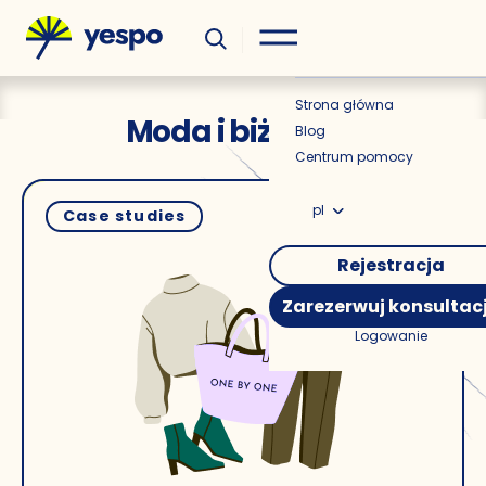
Wiedza
Aktualności
Strona główna
Moda i biżuteria
Blog
Centrum pomocy
pl
Case studies
Rejestracja
Zarezerwuj konsultac
Logowanie