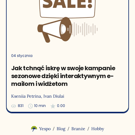
04 stycznia
Jak tchnąć iskrę w swoje kampanie
sezonowe dzięki interaktywnym e-
mailom i widżetom
Kseniia Petrina
, Ivan Diulai
831
10 min
0.00
/
/
/
Yespo
Blog
Branże
Hobby