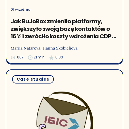
01 września
Jak BuJoBox zmieniło platformy,
zwiększyło swoją bazę kontaktów o
16% i zwróciło koszty wdrożenia CDP w
3 miesiące
Mariia Natarova
, Hanna Skobielieva
667
21 min
0.00
Case studies