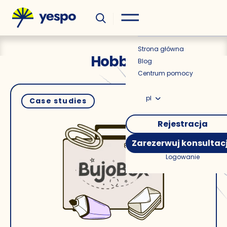
Wiedza
Aktualności
Strona główna
Hobby
Blog
Centrum pomocy
pl
Case studies
Rejestracja
Zarezerwuj konsultac
Logowanie