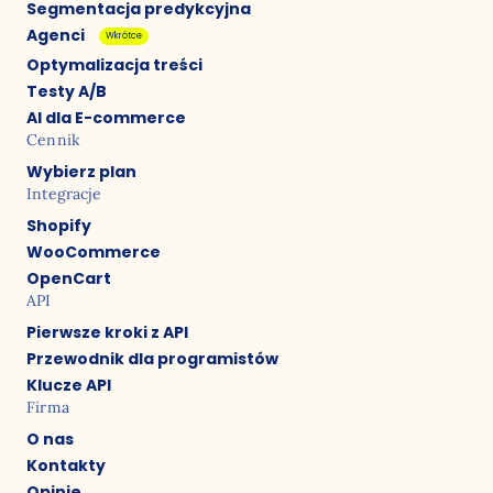
Segmentacja predykcyjna
Agenci
Wkrótce
Optymalizacja treści
Testy A/B
AI dla E-commerce
Cennik
Wybierz plan
Integracje
Shopify
WooCommerce
OpenCart
API
Pierwsze kroki z API
Przewodnik dla programistów
Klucze API
Firma
O nas
Kontakty
Opinie