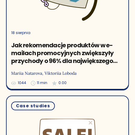
18 sierpnia
Jak rekomendacje produktów w e-
mailach promocyjnych zwiększyły
przychody o 96% dla największego
internetowego sprzedawcy
Mariia Natarova
, Viktoriia Loboda
produktów outdoor
1044
11 min
0.00
Case studies