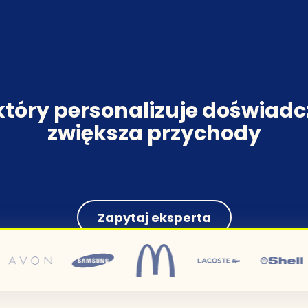
Analityka behawioralna
offline
Wkrótce
Zaawansowana segmentacj
który personalizuje doświadc
zwiększa przychody
Zapytaj eksperta