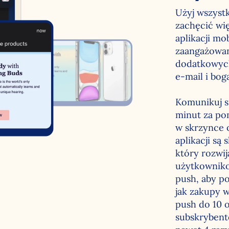
Użyj wszyst
zachęcić wi
aplikacji mo
zaangażowan
dodatkowych
e-mail i bo
Komunikuj s
minut za po
w skrzynce o
aplikacji są
który rozwij
użytkownik
push, aby p
jak zakupy w
push do 10 
subskrybent