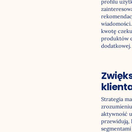
profilu użyt
zainteresowa
rekomendacji
wiadomości. 
kwotę czeku
produktów d
dodatkowej.
Zwięk
klient
Strategia m
zrozumieniu
aktywność u
przewidują,
segmentami 