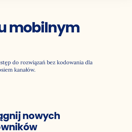
iu mobilnym
stęp do rozwiązań bez kodowania dla
osiem kanałów.
ągnij nowych
owników