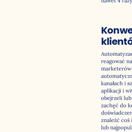
nawet 4 razy
Konwe
klient
Automatyzac
reagować na
marketerów 
automatyczn
kanałach i 
aplikacji i 
obejrzeli lu
zachęć do k
doświadczen
znaleźć coś 
lub najpopul