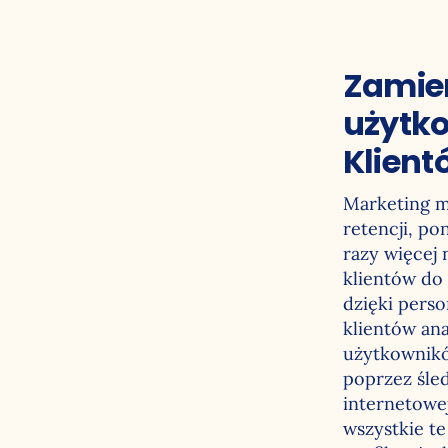
Zamie
użytk
Klient
Marketing mo
retencji, p
razy więcej 
klientów do
dzięki perso
klientów ana
użytkowników
poprzez śled
internetowej
wszystkie t