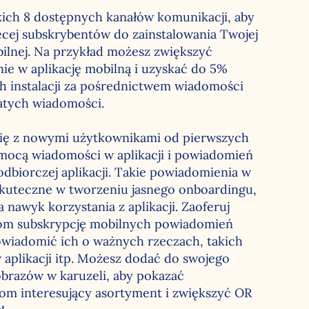
kich 8 dostępnych kanałów komunikacji, aby
ęcej subskrybentów do zainstalowania Twojej
bilnej. Na przykład możesz zwiększyć
ie w aplikację mobilną i uzyskać do 5%
 instalacji za pośrednictwem wiadomości
gatych wiadomości.
ię z nowymi użytkownikami od pierwszych
mocą wiadomości w aplikacji i powiadomień
dbiorczej aplikacji. Takie powiadomienia w
 skuteczne w tworzeniu jasnego onboardingu,
a nawyk korzystania z aplikacji. Zaoferuj
om subskrypcję mobilnych powiadomień
owiadomić ich o ważnych rzeczach, takich
 aplikacji itp. Możesz dodać do swojego
obrazów w karuzeli, aby pokazać
om interesujący asortyment i zwiększyć OR