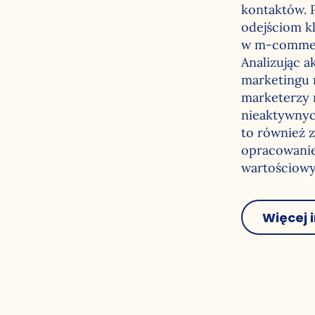
kontaktów. 
odejściom k
w m-commerc
Analizując 
marketingu 
marketerzy 
nieaktywnyc
to również 
opracowanie
wartościowy
Więcej 