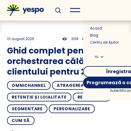
Util
Știri
Acasă
Blog
01 august 2025
1019
18 min
0.00
Centru de Ajutor
Ghid complet pentru
ro
orchestrarea călătoriei
clientului pentru 2025
Înregistr
Programează o co
OMNICHANNEL
ATRAGEREA CLIENȚILOR
Autentificar
RETENȚIE ȘI LOIALITATE
REACTIVARE
SEGMENTARE
PERSONALIZARE
CUM SĂ