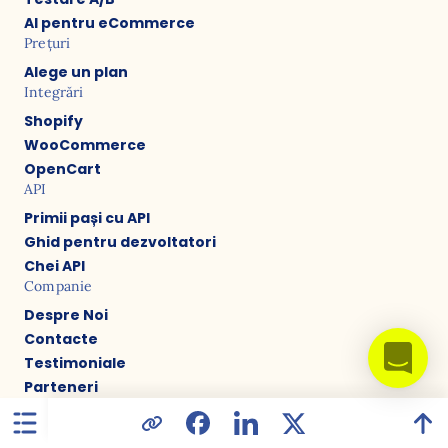
AI pentru eCommerce
Prețuri
Alege un plan
Integrări
Shopify
WooCommerce
OpenCart
API
Primii pași cu API
Ghid pentru dezvoltatori
Chei API
Companie
Despre Noi
Contacte
Testimoniale
Parteneri
Carieră
Agenție de marketing