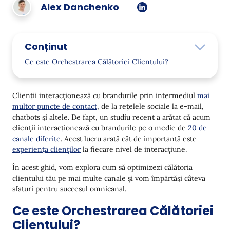
Alex Danchenko
Conținut
Ce este Orchestrarea Călătoriei Clientului?
De ce este importantă Orchestrarea Călătoriei
Clientului pentru Ecommerce-ul Modern?
Clienții interacționează cu brandurile prin intermediul
mai
multor puncte de contact
, de la rețelele sociale la e-mail,
Satisfacție Client Îmbunătățită
chatbots și altele. De fapt, un studiu recent a arătat că acum
Cresterea Veniturilor
clienții interacționează cu brandurile pe o medie de
20 de
canale diferite
. Acest lucru arată cât de importantă este
Reducerea Tranzacției
experiența clienților
la fiecare nivel de interacțiune.
Decizii mai bune bazate pe date
În acest ghid, vom explora cum să optimizezi călătoria
clientului tău pe mai multe canale și vom împărtăși câteva
Eficiență Îmbunătățită
sfaturi pentru succesul omnicanal.
Ce Instrumente Sunt Necesare pentru Orchestrarea
Ce este Orchestrarea Călătoriei
Parcursului Clientului?
Clientului?