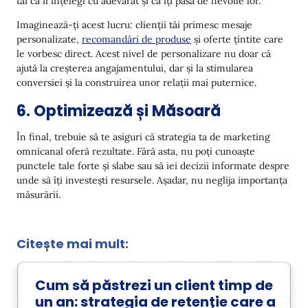
tăi că îi înțelegi cu adevărat și că îți pasă de nevoile lor.
Imaginează-ți acest lucru: clienții tăi primesc mesaje
personalizate,
recomandări de produse
și oferte țintite care
le vorbesc direct. Acest nivel de personalizare nu doar că
ajută la creșterea angajamentului, dar și la stimularea
conversiei și la construirea unor relații mai puternice.
6. Optimizează și Măsoară
În final, trebuie să te asiguri că strategia ta de marketing
omnicanal oferă rezultate. Fără asta, nu poți cunoaște
punctele tale forte și slabe sau să iei decizii informate despre
unde să îți investești resursele. Așadar, nu neglija importanța
măsurării.
Citește mai mult:
Cum să păstrezi un client timp de
un an: strategia de retenție care a