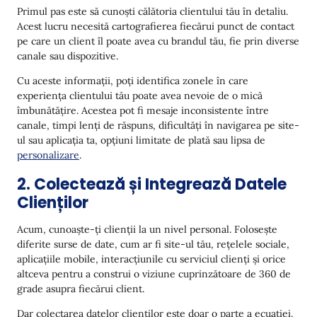
Primul pas este să cunoști călătoria clientului tău în detaliu.
Acest lucru necesită cartografierea fiecărui punct de contact
pe care un client îl poate avea cu brandul tău, fie prin diverse
canale sau dispozitive.
Cu aceste informații, poți identifica zonele în care
experiența clientului tău poate avea nevoie de o mică
îmbunătățire. Acestea pot fi mesaje inconsistente între
canale, timpi lenți de răspuns, dificultăți în navigarea pe site-
ul sau aplicația ta, opțiuni limitate de plată sau lipsa de
personalizare
.
2. Colectează și Integrează Datele
Clienților
Acum, cunoaște-ți clienții la un nivel personal. Folosește
diferite surse de date, cum ar fi site-ul tău, rețelele sociale,
aplicațiile mobile, interacțiunile cu serviciul clienți și orice
altceva pentru a construi o viziune cuprinzătoare de 360 de
grade asupra fiecărui client.
Dar colectarea datelor clienților este doar o parte a ecuației.