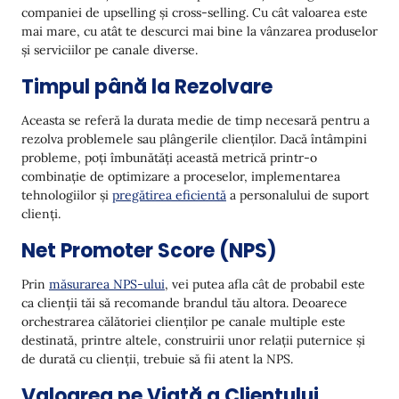
companiei de upselling și cross-selling. Cu cât valoarea este
mai mare, cu atât te descurci mai bine la vânzarea produselor
și serviciilor pe canale diverse.
Timpul până la Rezolvare
Aceasta se referă la durata medie de timp necesară pentru a
rezolva problemele sau plângerile clienților. Dacă întâmpini
probleme, poți îmbunătăți această metrică printr-o
combinație de optimizare a proceselor, implementarea
tehnologiilor și
pregătirea eficientă
a personalului de suport
clienți.
Net Promoter Score (NPS)
Prin
măsurarea NPS-ului
, vei putea afla cât de probabil este
ca clienții tăi să recomande brandul tău altora. Deoarece
orchestrarea călătoriei clienților pe canale multiple este
destinată, printre altele, construirii unor relații puternice și
de durată cu clienții, trebuie să fii atent la NPS.
Valoarea pe Viață a Clientului