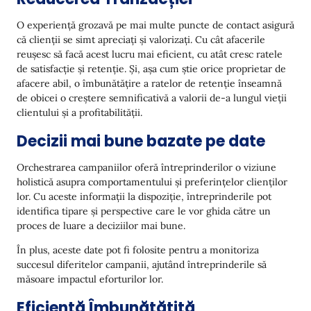
O experiență grozavă pe mai multe puncte de contact asigură
că clienții se simt apreciați și valorizați. Cu cât afacerile
reușesc să facă acest lucru mai eficient, cu atât cresc ratele
de satisfacție și retenție. Și, așa cum știe orice proprietar de
afacere abil, o îmbunătățire a ratelor de retenție înseamnă
de obicei o creștere semnificativă a valorii de-a lungul vieții
clientului și a profitabilității.
Decizii mai bune bazate pe date
Orchestrarea campaniilor oferă întreprinderilor o viziune
holistică asupra comportamentului și preferințelor clienților
lor. Cu aceste informații la dispoziție, întreprinderile pot
identifica tipare și perspective care le vor ghida către un
proces de luare a deciziilor mai bune.
În plus, aceste date pot fi folosite pentru a monitoriza
succesul diferitelor campanii, ajutând întreprinderile să
măsoare impactul eforturilor lor.
Eficiență Îmbunătățită