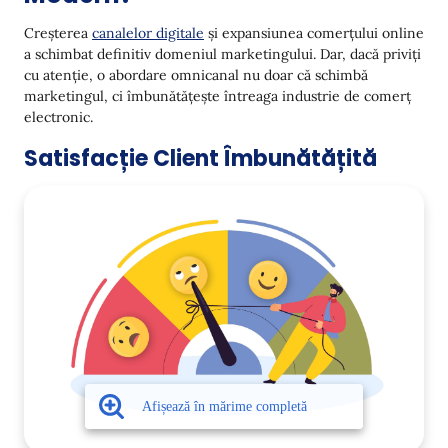
Rata de Conversie
Creșterea
canalelor digitale
și expansiunea comerțului online
a schimbat definitiv domeniul marketingului. Dar, dacă priviți
Satisfacția Clienților
cu atenție, o abordare omnicanal nu doar că schimbă
marketingul, ci îmbunătățește întreaga industrie de comerț
Rata de Retenție a Clienților
electronic.
Valoarea Medie a Comenzii (AOV)
Satisfacție Client Îmbunătățită
Timpul până la Rezolvare
Net Promoter Score (NPS)
Valoarea pe Viață a Clientului (CLV)
Exemple și Studii de Caz de Orchestrare a Călătoriei
Clienților pe Canale Multiple
Retail
Ospitalitate
Bancare
Sănătate