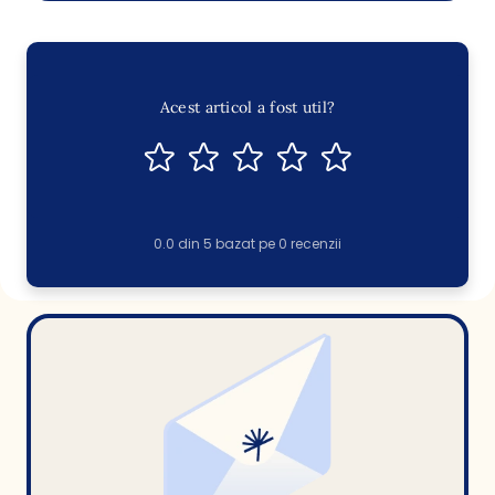
Acest articol a fost util?
0.0
din
5
bazat pe
0
recenzii