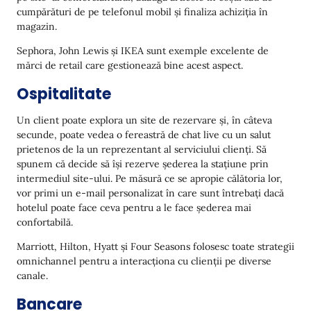
cumpărături de pe telefonul mobil și finaliza achiziția în
magazin.
Sephora, John Lewis și IKEA sunt exemple excelente de
mărci de retail care gestionează bine acest aspect.
Ospitalitate
Un client poate explora un site de rezervare și, în câteva
secunde, poate vedea o fereastră de chat live cu un salut
prietenos de la un reprezentant al serviciului clienți. Să
spunem că decide să își rezerve șederea la stațiune prin
intermediul site-ului. Pe măsură ce se apropie călătoria lor,
vor primi un e-mail personalizat în care sunt întrebați dacă
hotelul poate face ceva pentru a le face șederea mai
confortabilă.
Marriott, Hilton, Hyatt și Four Seasons folosesc toate strategii
omnichannel pentru a interacționa cu clienții pe diverse
canale.
Bancare