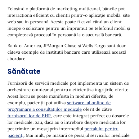
Folosind o platformă de marketing multicanal, băncile pot
interacționa eficient cu clienții printr-o aplicație mobilă, site
web sau în persoană. Acesta poate fi cazul când un client
începe o solicitare pentru un împrumut pe telefonul mobil și
completează procesul în persoană la o sucursală bancară.
Bank of America, JPMorgan Chase și Wells Fargo sunt doar
câteva exemple de instituții bancare care utilizează această
abordare.
Sănătate
Furnizorii de servicii medicale pot implementa un sistem de
orchestrare omnicanal pentru a eficientiza îngrijirile oferite.
Acest lucru se poate manifesta în moduri diferite, de
exemplu, pacienții pot utiliza
software-ul online de
programare a consultațiilor medicale
oferit de către
furnizorul lor de EHR
, care este integrat perfect cu dosarele
lor medicale. Sau, dacă au o întrebare despre medicația lor,
pot trimite un mesaj prin intermediul
portalului pentru
pacienți
. Mai mult, pe măsură ce peisajul serviciilor medicale