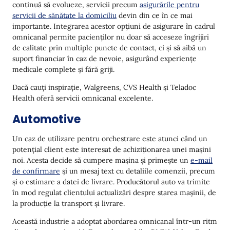
continuă să evolueze, servicii precum
asigurările pentru
servicii de sănătate la domiciliu
devin din ce în ce mai
importante. Integrarea acestor opțiuni de asigurare în cadrul
omnicanal permite pacienților nu doar să acceseze îngrijiri
de calitate prin multiple puncte de contact, ci și să aibă un
suport financiar în caz de nevoie, asigurând experiențe
medicale complete și fără griji.
Dacă cauți inspirație, Walgreens, CVS Health și Teladoc
Health oferă servicii omnicanal excelente.
Automotive
Un caz de utilizare pentru orchestrare este atunci când un
potențial client este interesat de achiziționarea unei mașini
noi. Acesta decide să cumpere mașina și primește un
e-mail
de confirmare
și un mesaj text cu detaliile comenzii, precum
și o estimare a datei de livrare. Producătorul auto va trimite
în mod regulat clientului actualizări despre starea mașinii, de
la producție la transport și livrare.
Această industrie a adoptat abordarea omnicanal într-un ritm