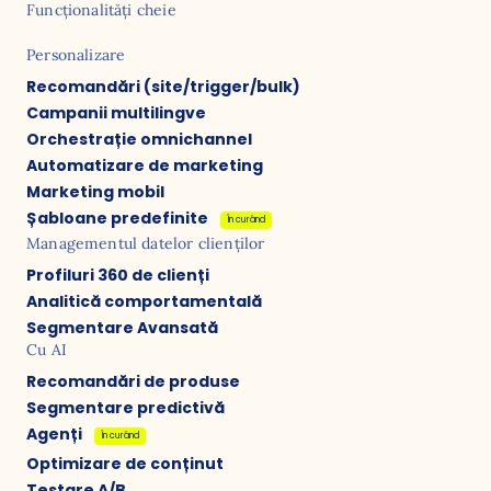
Funcționalități cheie
Personalizare
Recomandări (site/trigger/bulk)
Campanii multilingve
Orchestrație omnichannel
Automatizare de marketing
Marketing mobil
Șabloane predefinite
În curând
Managementul datelor clienților
Profiluri 360 de clienți
Analitică comportamentală
Segmentare Avansată
Cu AI
Recomandări de produse
Segmentare predictivă
Agenți
În curând
Optimizare de conținut
Testare A/B