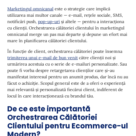
Platforme de Date pentru Clienți
Marketingul omnicanal
este o strategie care implică
Soluții pentru Vizualizarea Unică a Clientului
utilizarea mai multor canale — e-mail, rețele sociale, SMS,
notificări push,
pop-up-uri
și altele — pentru a interacționa
Instrumente de Angajare a Clienților
cu clienții. Orchestrarea călătoriei clientului în marketingul
Instrumente de Automatizare a Marketingului
omnicanal merge un pas mai departe și depune un efort mai
mare în planificarea călătoriei clientului.
Cum să Implementați Orchestrarea Călătoriei
Clienților: 6 Pași Esențiali
În funcție de client, orchestrarea călătoriei poate însemna
trimiterea unui e-mail de bun venit
către clienții noi și
1. Definește Călătoria Clientului Tău
urmărirea acestuia cu o serie de e-mailuri personalizate. Sau
poate fi vorba despre retargetarea clienților care și-au
2. Colectează și Integrează Datele Clienților
manifestat interesul pentru un anumit produs, dar încă nu au
3. Segmentează-ți Audiența
făcut o achiziție. Scopul general este de a oferi o experiență
mai relevantă și personalizată fiecărui client, indiferent de
4. Identifică Punctele Dolore
locul în care interacționează cu brandul tău.
5. Creează Experiențe Personalizate
De ce este importantă
Orchestrarea Călătoriei
6. Optimizează și Măsoară
Clientului pentru Ecommerce-ul
Orchestrarea Călătoriei Clienților: 7 Metrii Esențiali
Modern?
de Urmărit