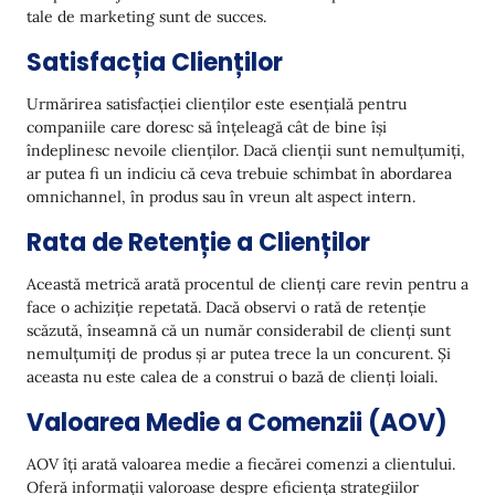
tale de marketing sunt de succes.
Satisfacția Clienților
Urmărirea satisfacției clienților este esențială pentru
companiile care doresc să înțeleagă cât de bine își
îndeplinesc nevoile clienților. Dacă clienții sunt nemulțumiți,
ar putea fi un indiciu că ceva trebuie schimbat în abordarea
omnichannel, în produs sau în vreun alt aspect intern.
Rata de Retenție a Clienților
Această metrică arată procentul de clienți care revin pentru a
face o achiziție repetată. Dacă observi o rată de retenție
scăzută, înseamnă că un număr considerabil de clienți sunt
nemulțumiți de produs și ar putea trece la un concurent. Și
aceasta nu este calea de a construi o bază de clienți loiali.
Valoarea Medie a Comenzii (AOV)
AOV îți arată valoarea medie a fiecărei comenzi a clientului.
Oferă informații valoroase despre eficiența strategiilor