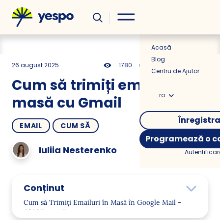
Util
Știri
Acasă
Blog
26 august 2025
1780
13 min
0.00
Centru de Ajutor
Cum să trimiți emailuri în
ro
masă cu Gmail
Înregistr
EMAIL
CUM SĂ
Programează o co
Iuliia Nesterenko
Autentificar
Conținut
Cum să Trimiți Emailuri în Masă în Google Mail -
Ghid Pas cu Pas