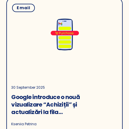
Email
30 September 2025
Google introduce o nouă
vizualizare “Achiziții” și
actualizări la fila
“Promoții” în Gmail
Kseniia Petrina