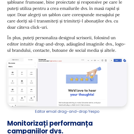
șabloane frumoase, bine proiectate și responsive pe care le
puteți utiliza pentru a crea emailurile dvs. în masă rapid și
ușor. Doar alegeți un șablon care corespunde mesajului pe
care doriți să-l transmiteți și trimiteți-l abonaților dvs. cu
doar câteva click-uri.
În plus, puteți personaliza designul scrisorii, folosind un
editor intuitiv drag-and-drop, adăugând imaginile dvs., logo-
ul brandului, contacte, butoane de social media și altele.
Editor email drag-and-drop Yespo
Monitorizați performanța
campaniilor dvs.