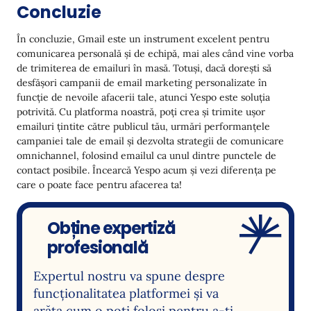
Concluzie
În concluzie, Gmail este un instrument excelent pentru
comunicarea personală și de echipă, mai ales când vine vorba
de trimiterea de emailuri în masă. Totuși, dacă dorești să
desfășori campanii de email marketing personalizate în
funcție de nevoile afacerii tale, atunci Yespo este soluția
potrivită. Cu platforma noastră, poți crea și trimite ușor
emailuri țintite către publicul tău, urmări performanțele
campaniei tale de email și dezvolta strategii de comunicare
omnichannel, folosind emailul ca unul dintre punctele de
contact posibile. Încearcă Yespo acum și vezi diferența pe
care o poate face pentru afacerea ta!
Obține expertiză
profesională
Expertul nostru va spune despre
funcționalitatea platformei și va
arăta cum o poți folosi pentru a-ți