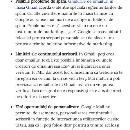
Posibile probleme de spam.
Ghidurile de emailuri în
masă Gmail
acordă o atenție specială reglementărilor de
spam. Cu alte cuvinte, emailurile în masă trimise cu
Google au șanse mai mari de a ajunge în folderul de
spam. Problema este că acest serviciu nu este un
instrument de marketing, așa că Google se așteaptă să-l
folosești pentru scopuri personale sau de afaceri, nu
pentru a trimite buletine informative de marketing.
Limitări ale conținutului scrisorii
. În Gmail, poți crea
doar emailuri text. Este posibilă îmbinarea cu unele
creatori de emailuri sau ESP-uri și încărcarea unei
versiuni HTML, dar acest lucru înseamnă că trebuie să te
înregistrezi oricum la un serviciu terț. Mai mult, nu poți
previzualiza emailurile în Gmail, așa că nu vei putea
verifica dacă designul este responsiv și este afișat corect
pe diferite dispozitive.
Fără oportunități de personalizare
. Google Mail nu
permite, de asemenea, personalizarea conținutului
scrisorii în funcție de interacțiunea utilizatorilor cu site-
ul tău, așa că îl poți folosi doar pentru a trimite aceleași