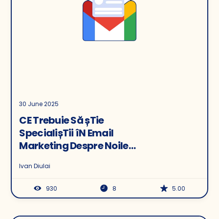
30 June 2025
CE Trebuie Să șTie
SpecialișTii îN Email
Marketing Despre Noile
Carduri de Rezumat Gmail
Ivan Diulai
930
8
5.00