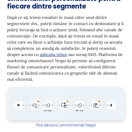
fiecare dintre segmente
După ce ați trimis emailuri în masă către unul dintre
segmentele dvs., puteți rămâne în contact cu destinatarii și îi
puteți încuraja să facă o acțiune țintă, folosind alte canale de
comunicație. De exemplu, dacă ați trimis un email în masă
celor care au făcut o achiziție luna trecută și doriți ca aceștia
să completeze un sondaj de satisfacție, le puteți reaminti
despre acesta cu
aplicația inbox
sau mesaj SMS. Platforma de
marketing omnichannel Yespo îți permite să configurezi
fluxuri de comunicare personalizate, valorificând diferite
canale și făcând comunicarea cu grupurile tale de abonați
mai eficientă.
Flux de lucru omnichannel Yespo