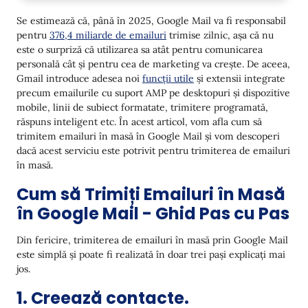
1. Creează contacte.
Se estimează că, până în 2025, Google Mail va fi responsabil
pentru
376,4 miliarde de emailuri
trimise zilnic, așa că nu
2. Creați etichete.
este o surpriză că utilizarea sa atât pentru comunicarea
3. Creați un mesaj.
personală cât și pentru cea de marketing va crește. De aceea,
Gmail introduce adesea noi
funcții utile
și extensii integrate
Dezavantajele și Limitările Gmail pentru Campaniile
precum emailurile cu suport AMP pe desktopuri și dispozitive
de Emailuri în Masă
mobile, linii de subiect formatate, trimitere programată,
răspuns inteligent etc. În acest articol, vom afla cum să
Cum să Trimiți Emailuri în Masă într-un Mod Mai
trimitem emailuri în masă în Google Mail și vom descoperi
InteliGENT cu Yespo
dacă acest serviciu este potrivit pentru trimiterea de emailuri
în masă.
Segmentați-vă audiența în grupuri
Cum să Trimiți Emailuri în Masă
Alegeți dintre sute de șabloane minunate
în Google Mail - Ghid Pas cu Pas
Monitorizați performanța campaniilor dvs.
Configurați fluxuri de lucru omnichannel
Din fericire, trimiterea de emailuri în masă prin Google Mail
personalizate pentru fiecare dintre segmente
este simplă și poate fi realizată în doar trei pași explicați mai
jos.
Concluzie
1. Creează contacte.