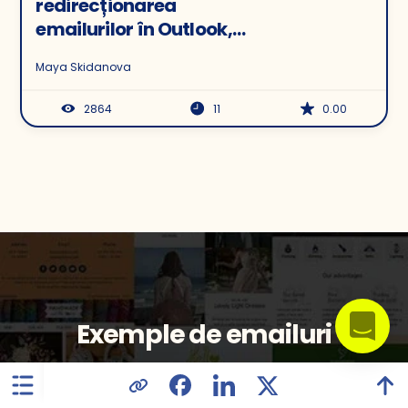
redirecționarea
emailurilor în Outlook,
Gmail, Yahoo
Maya Skidanova
2864
11
0.00
Exemple de emailuri
Am adunat cele mai interesante exemple
de emailuri pentru a vă inspira și stimula
creativitatea. Bucurați-vă!