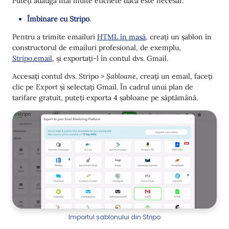
Puteți adăuga mai multe etichete dacă este necesar.
Îmbinare cu Stripo
.
Pentru a trimite emailuri
HTML în masă
, creați un șablon în
constructorul de emailuri profesional, de exemplu,
Stripo.email
, și exportați-l în contul dvs. Gmail.
Accesați contul dvs. Stripo >
Șabloane
, creați un email, faceți
clic pe
Export
și selectați Gmail. În cadrul unui plan de
tarifare gratuit, puteți exporta 4 șabloane pe săptămână.
Importul șablonului din Stripo