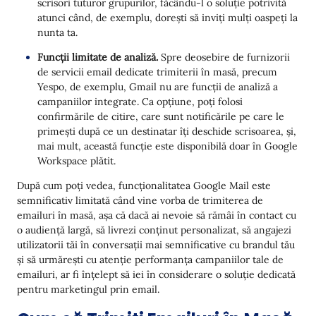
scrisori tuturor grupurilor, făcându-l o soluție potrivită
atunci când, de exemplu, dorești să inviți mulți oaspeți la
nunta ta.
Funcții limitate de analiză.
Spre deosebire de furnizorii
de servicii email dedicate trimiterii în masă, precum
Yespo, de exemplu, Gmail nu are funcții de analiză a
campaniilor integrate. Ca opțiune, poți folosi
confirmările de citire, care sunt notificările pe care le
primești după ce un destinatar îți deschide scrisoarea, și,
mai mult, această funcție este disponibilă doar în Google
Workspace plătit.
După cum poți vedea, funcționalitatea Google Mail este
semnificativ limitată când vine vorba de trimiterea de
emailuri în masă, așa că dacă ai nevoie să rămâi în contact cu
o audiență largă, să livrezi conținut personalizat, să angajezi
utilizatorii tăi în conversații mai semnificative cu brandul tău
și să urmărești cu atenție performanța campaniilor tale de
emailuri, ar fi înțelept să iei în considerare o soluție dedicată
pentru marketingul prin email.