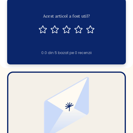
Acest articol a fost util?
0.0
din
5
bazat pe
0
recenzii