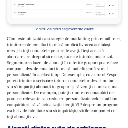
Tablou de bord segmentare clienți
Când este utilizată ca strategie de marketing prin email rece,
trimiterea de emailuri în masă implică livrarea aceluiași
mesaj la toți contactele pe care le aveți. Deși această
abordare are dreptul să existe, nu este întotdeauna cazul.
Segmentarea bazei de abonați în diferite grupuri poate face
campania dvs. de emailuri în masă mai eficientă și mai
personalizată în același timp. De exemplu, cu ajutorul Yespo,
puteți trimite o scrisoare tuturor contactelor dvs. simultan
sau să împărțiți abonații în grupuri și să veniți cu mesaje mai
personalizate. De exemplu, puteți trimite recomandări de
produse relevante sau reduceri personalizate celor mai buni
cumpărători, să vă actualizați clienții VIP despre un program
exclusiv de fidelitate sau să împărtășiți știrile companiei cu
toți abonații dvs.