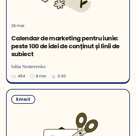
26 mai
Calendar de marketing pentru iunie:
peste 100 de idei de conținut și linii de
subiect
Iuliia Nesterenko
454
8 min
0.00
Email