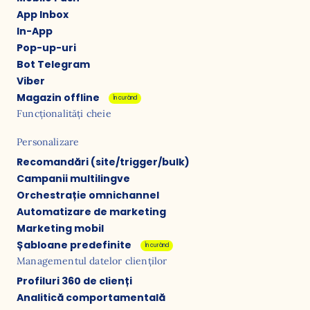
App Inbox
In-App
Pop-up-uri
Bot Telegram
Viber
Magazin offline
În curând
Funcționalități cheie
Personalizare
Recomandări (site/trigger/bulk)
Campanii multilingve
Orchestrație omnichannel
Automatizare de marketing
Marketing mobil
Șabloane predefinite
În curând
Managementul datelor clienților
Profiluri 360 de clienți
Analitică comportamentală