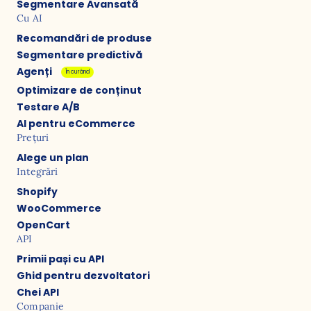
Segmentare Avansată
Cu AI
Recomandări de produse
Segmentare predictivă
Agenți
În curând
Optimizare de conținut
Testare A/B
AI pentru eCommerce
Prețuri
Alege un plan
Integrări
Shopify
WooCommerce
OpenCart
API
Primii pași cu API
Ghid pentru dezvoltatori
Chei API
Companie