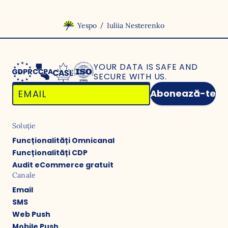
/
Yespo
Iuliia Nesterenko
YOUR DATA IS SAFE
AND
SECURE WITH US.
Abonează-te
Soluție
Funcționalități Omnicanal
Funcționalități CDP
Audit eCommerce gratuit
Canale
Email
SMS
Web Push
Mobile Push