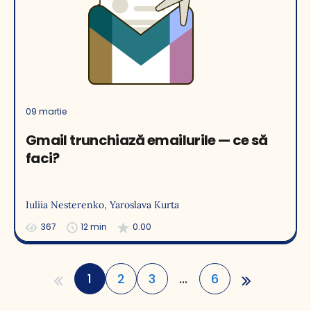
09 martie
Gmail trunchiază emailurile — ce să
faci?
Iuliia Nesterenko
, Yaroslava Kurta
367
12 min
0.00
1
2
3
...
6