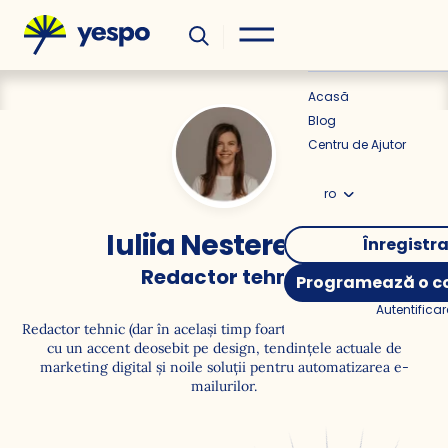
Util
Știri
Acasă
Blog
Centru de Ajutor
ro
Iuliia Nesterenko
Înregistr
Redactor tehnic
Programează o co
Autentificar
Redactor tehnic (dar în același timp foarte creativ) la eSputnik,
cu un accent deosebit pe design, tendințele actuale de
marketing digital și noile soluții pentru automatizarea e-
mailurilor.