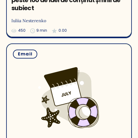
peste 100 de idei de conținut și linii de
subiect
Iuliia Nesterenko
450
9 min
0.00
Email