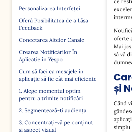
ce rest
Personalizarea Interfeței
excelen
interme
Oferă Posibilitatea de a Lăsa
Feedback
Notific
oferte 
Conectarea Altelor Canale
Mai jos
Crearea Notificărilor În
să vă d
Aplicație în Yespo
dumnea
Cum să faci ca mesajele în
Car
aplicație să fie cât mai eficiente
și N
1. Alege momentul optim
pentru a trimite notificări
Când vi
2. Segmentează-ți audiența
gândesc
aplicaț
3. Concentrați-vă pe conținut
simplu 
și aspect vizual