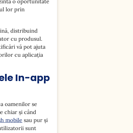
ezintă o oportunitate
l lor prin
ină, distribuind
zator cu produsul.
ficări vă pot ajuta
orilor cu aplicația
jele In-app
tea oamenilor se
e chiar și când
sh mobile
sau pur și
tilizatorii sunt