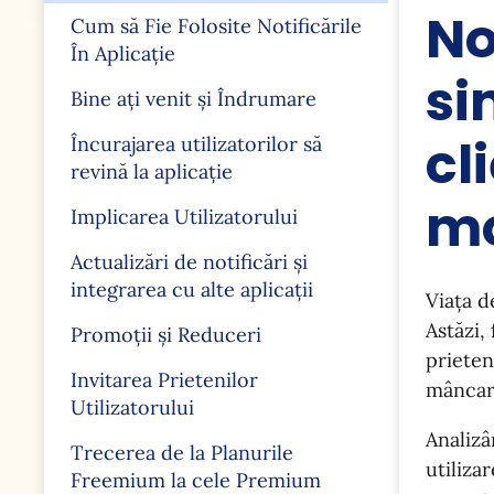
No
Cum să Fie Folosite Notificările
În Aplicație
si
Bine ați venit și Îndrumare
cl
Încurajarea utilizatorilor să
revină la aplicație
mo
Implicarea Utilizatorului
Actualizări de notificări și
integrarea cu alte aplicații
Viața d
Astăzi,
Promoții și Reduceri
prieten
Invitarea Prietenilor
mâncare
Utilizatorului
Analizâ
Trecerea de la Planurile
utiliza
Freemium la cele Premium