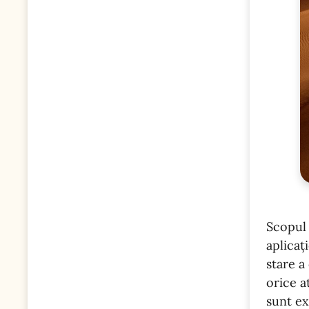
Scopul 
aplicaț
stare a
orice a
sunt ex