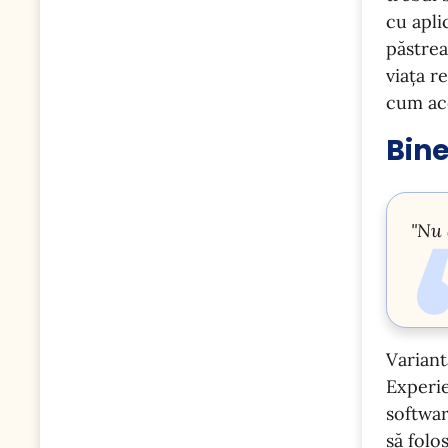
cu aplic
păstrea
viața r
cum ace
Bine
"Nu 
Variant
Experie
softwar
să folo