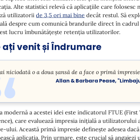
ația. Alte statistici relevă că aplicațiile care folosesc n
ză utilizatorii
de 3,5 ori mai bine
decât restul. Să ex
eală despre cum comunică brandurile direct în cadrul ap
st lucru îmbunătățește retenția utilizatorilor.
 ați venit și Îndrumare
ai niciodată o a doua șansă de a face o primă impresie
Allan & Barbara Pease, "Limbaju
a modernă a acestei idei este indicatorul FTUE (Firs
nce), care evaluează impresia inițială a utilizatorului 
e-ului. Această primă impresie definește adesea dac
sească aplicația. Prin urmare, este crucial să angajezi u