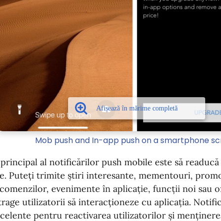
Mob push and In-app push on a smartphone s
principal al notificărilor push mobile este să readucă u
ie. Puteți trimite știri interesante, mementouri, promoț
 comenzilor, evenimente în aplicație, funcții noi sau
trage utilizatorii să interacționeze cu aplicația. Notif
celente pentru reactivarea utilizatorilor și menținere