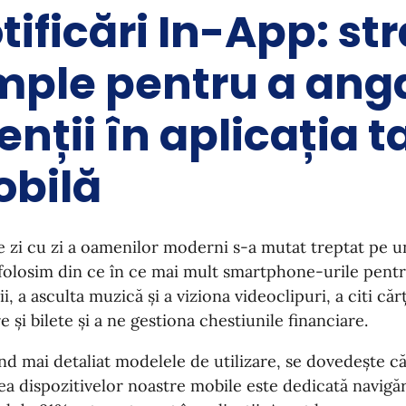
tificări In-App: str
mple pentru a ang
ienții în aplicația t
bilă
e zi cu zi a oamenilor moderni s-a mutat treptat pe un
 folosim din ce în ce mai mult smartphone-urile pen
ii, a asculta muzică și a viziona videoclipuri, a citi că
 și bilete și a ne gestiona chestiunile financiare.
nd mai detaliat modelele de utilizare, se dovedește c
rea dispozitivelor noastre mobile este dedicată navigăr