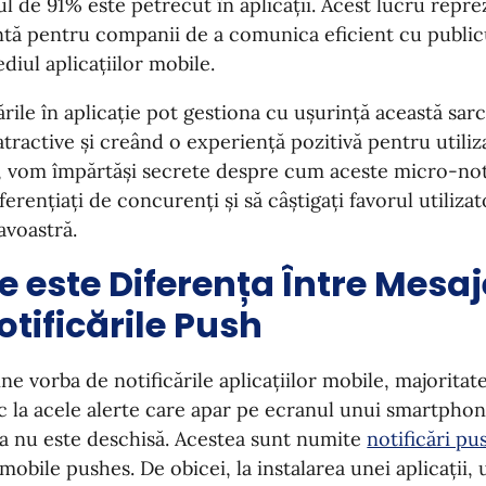
ul de 91% este petrecut în aplicații. Acest lucru repr
tă pentru companii de a comunica eficient cu publicu
diul aplicațiilor mobile.
ările în aplicație pot gestiona cu ușurință această sarc
atractive și creând o experiență pozitivă pentru utili
, vom împărtăși secrete despre cum aceste micro-noti
iferențiați de concurenți și să câștigați favorul utilizat
voastră.
e este Diferența Între Mesa
otificările Push
ne vorba de notificările aplicațiilor mobile, majorita
 la acele alerte care apar pe ecranul unui smartphon
ia nu este deschisă. Acestea sunt numite
notificări pu
mobile pushes. De obicei, la instalarea unei aplicații, u