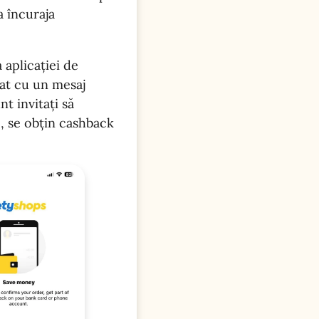
a încuraja
 aplicației de
nat cu un mesaj
nt invitați să
e, se obțin cashback