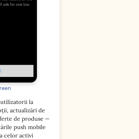
creen
tilizatorii la
ii, actualizări de
 oferte de produse —
icările push mobile
a celor activi