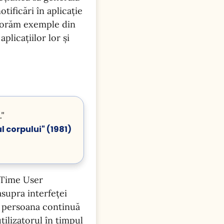
otificări în aplicație
plorăm exemple din
licațiilor lor și
."
l corpului" (1981)
t Time User
asupra interfeței
ă persoana continuă
tilizatorul în timpul