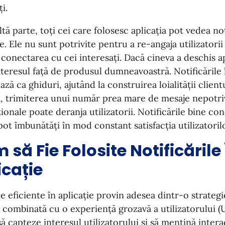
i.
ltă parte, toți cei care folosesc aplicația pot vedea not
ie. Ele nu sunt potrivite pentru a re-angaja utilizatorii 
a conectarea cu cei interesați. Dacă cineva a deschis apl
nteresul față de produsul dumneavoastră. Notificările î
ază ca ghiduri, ajutând la construirea loialității client
, trimiterea unui număr prea mare de mesaje nepotri
onale poate deranja utilizatorii. Notificările bine co
 pot îmbunătăți în mod constant satisfacția utilizatoril
 să Fie Folosite Notificările
icație
e eficiente în aplicație provin adesea dintr-o strateg
 combinată cu o experiență grozavă a utilizatorului (U
să capteze interesul utilizatorului și să mențină inter