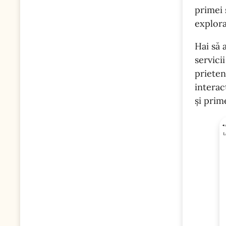
primei 
explora
Hai să 
servici
prieteno
interac
și prim