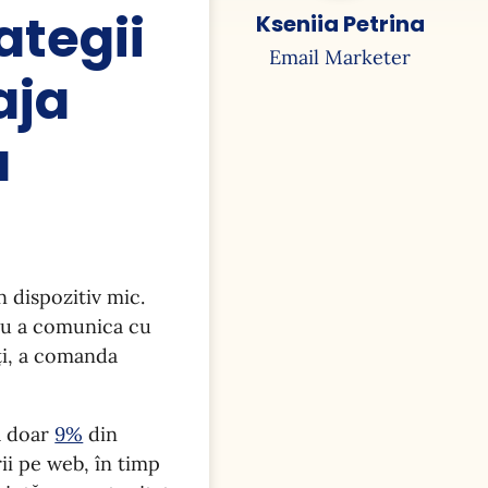
ategii
Kseniia Petrina
Email Marketer
aja
a
 dispozitiv mic.
tru a comunica cu
rți, a comanda
ă doar
9%
din
ii pe web, în timp