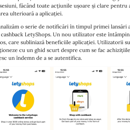
sesiuni, făcând toate acțiunile ușoare și clare pentru 
rea ulterioară a aplicației.
analizăm o serie de notificări în timpul primei lansări a
i cashback LetyShops. Un nou utilizator este întâmpi
s, care subliniază beneficiile aplicației. Utilizatorii su
ționeze cu un ghid scurt despre cum se fac achizițiil
esc un îndemn de a se autentifica.