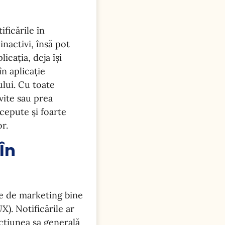
ificările în
inactivi, însă pot
icația, deja își
n aplicație
ului. Cu toate
vite sau prea
ncepute și foarte
or.
 În
ie de marketing bine
X). Notificările ar
acțiunea sa generală