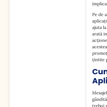
implicaț
Pe de a
aplicaț
ajuta l
arată i
acțione
acestea
promoți
țintite
Cum
Apl
Mesajel
gândită
trebui 