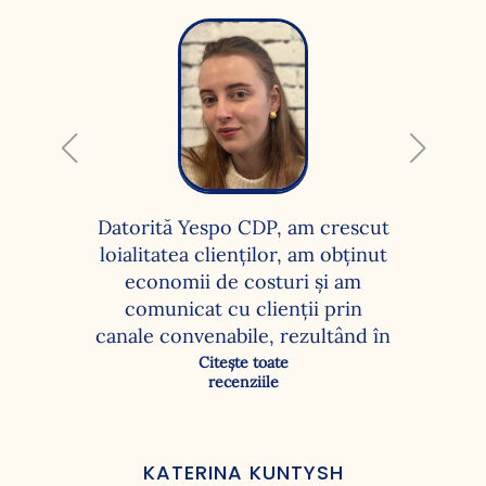
Datorită Yespo CDP, am crescut
loialitatea clienților, am obținut
economii de costuri și am
comunicat cu clienții prin
canale convenabile, rezultând în
mai multe clicuri, reveniri și
Citește toate
recenziile
achiziții. Cu funcționalitatea
platformei de date client, am
reușit să rezolvăm următoarele
sarcini: personalizarea
KATERINA KUNTYSH