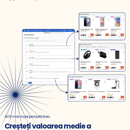
AOV mai mare pe toată linia
Creșteți valoarea medie a