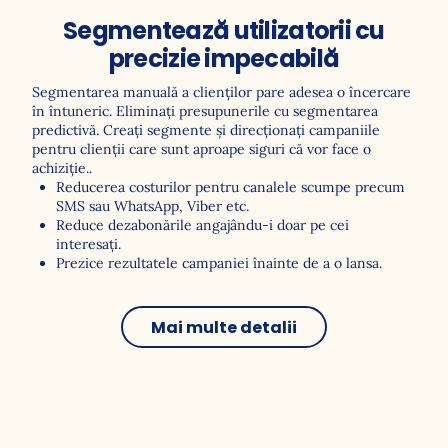
Segmentează utilizatorii cu
precizie impecabilă
Întreabă expertul
Segmentarea manuală a clienților pare adesea o încercare
în întuneric. Eliminați presupunerile cu segmentarea
predictivă. Creați segmente și direcționați campaniile
pentru clienții care sunt aproape siguri că vor face o
achiziție..
Reducerea costurilor pentru canalele scumpe precum
SMS sau WhatsApp, Viber etc.
Reduce dezabonările angajându-i doar pe cei
interesați.
Prezice rezultatele campaniei înainte de a o lansa.
Mai multe detalii