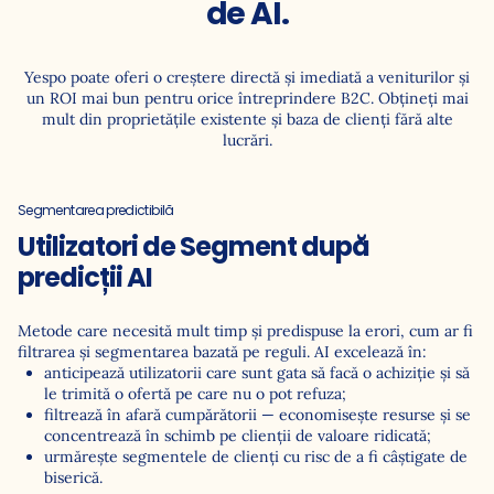
de AI.
Yespo poate oferi o creştere directă şi imediată a veniturilor şi
un ROI mai bun pentru orice întreprindere B2C. Obțineți mai
mult din proprietățile existente și baza de clienți fără alte
lucrări.
Segmentarea predictibilă
Utilizatori de Segment după
predicții AI
Metode care necesită mult timp și predispuse la erori, cum ar fi
filtrarea și segmentarea bazată pe reguli. AI excelează în:
anticipează utilizatorii care sunt gata să facă o achiziție și să
le trimită o ofertă pe care nu o pot refuza;
filtrează în afară cumpărătorii — economisește resurse și se
concentrează în schimb pe clienții de valoare ridicată;
urmărește segmentele de clienți cu risc de a fi câștigate de
biserică.