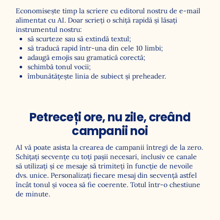
Economisește timp la scriere cu editorul nostru de e-mail
alimentat cu AI. Doar scrieți o schiță rapidă și lăsați
instrumentul nostru:
să scurteze sau să extindă textul;
să traducă rapid într-una din cele 10 limbi;
adaugă emojis sau gramatică corectă;
schimbă tonul vocii;
îmbunătățește linia de subiect și preheader.
Petreceți ore, nu zile, creând
Profită la maximum
campanii noi
de datele tale cu
AI vă poate asista la crearea de campanii întregi de la zero.
Schițați secvențe cu toți pașii necesari, inclusiv ce canale
CDP alimentată cu
să utilizați și ce mesaje să trimiteți în funcție de nevoile
dvs. unice. Personalizați fiecare mesaj din secvență astfel
AI
încât tonul și vocea să fie coerente. Totul într-o chestiune
de minute.