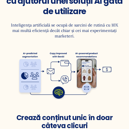
cu ajutorul unei soluții AI gata
de utilizare
Inteligența artificială se ocupă de sarcini de rutină cu 10X
mai multă eficiență decât chiar și cei mai experimentați
marketeri.
Crează conținut unic în doar
câteva clicuri