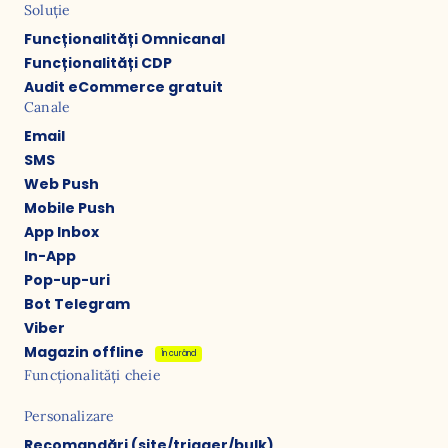
Soluție
Funcționalități Omnicanal
Funcționalități CDP
Audit eCommerce gratuit
Canale
Email
SMS
Web Push
Mobile Push
App Inbox
In-App
Pop-up-uri
Bot Telegram
Viber
Magazin offline
În curând
Funcționalități cheie
Personalizare
Recomandări (site/trigger/bulk)