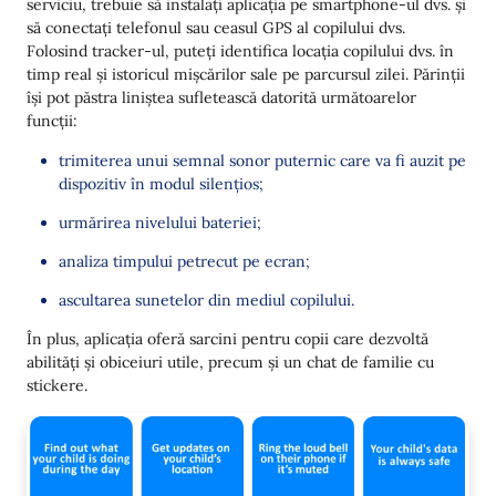
serviciu, trebuie să instalați aplicația pe smartphone-ul dvs. și
să conectați telefonul sau ceasul GPS al copilului dvs.
Folosind tracker-ul, puteți identifica locația copilului dvs. în
timp real și istoricul mișcărilor sale pe parcursul zilei. Părinții
își pot păstra liniștea sufletească datorită următoarelor
funcții:
trimiterea unui semnal sonor puternic care va fi auzit pe
dispozitiv în modul silențios;
urmărirea nivelului bateriei;
analiza timpului petrecut pe ecran;
ascultarea sunetelor din mediul copilului.
În plus, aplicația oferă sarcini pentru copii care dezvoltă
abilități și obiceiuri utile, precum și un chat de familie cu
stickere.