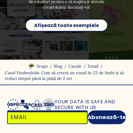
de emailuri pentru a vă inspira și stimula
creativitatea. Bucurați-vă!
Afișează toate exemplele
/
/
/
/
Yespo
Blog
Canale
Email
Cazul Findmykids: Cum să creezi un email în 23 de limbi și să
reduci timpul până la piață de 2 ori
YOUR DATA IS SAFE
AND
SECURE WITH US.
Abonează-te