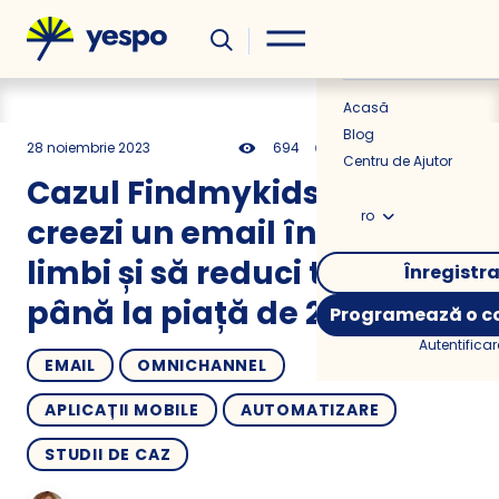
Util
Știri
Acasă
Blog
28 noiembrie 2023
694
12 min
0.00
Centru de Ajutor
Cazul Findmykids: Cum să
ro
creezi un email în 23 de
limbi și să reduci timpul
Înregistr
până la piață de 2 ori
Programează o co
Autentificar
EMAIL
OMNICHANNEL
APLICAȚII MOBILE
AUTOMATIZARE
STUDII DE CAZ