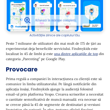
Activitățile zilnice ale copilului tău.
Peste 7 milioane de utilizatori din mai mult de 175 de țări au
experimentat deja beneficiile serviciului. Findmykids este
localizat în 45 de limbi și este
una dintre aplicațiile de top
din
categoria „Parenting” pe Google Play.
Provocare
Prima regulă a companiei în interacțiunea cu clienții este să
comunice în limba utilizatorului. Pe lângă notificările din
aplicația însăși, Findmykids ajunge la audiență folosind
email-ul prin platforma Yespo. Crearea scrisorilor a necesitat
o cantitate semnificativă de muncă manuală: era necesar să
se creeze până la 45 de segmente de destinatari și versiuni
lingvistice ale scrisorii. În plus, testarea afișării fiecărei