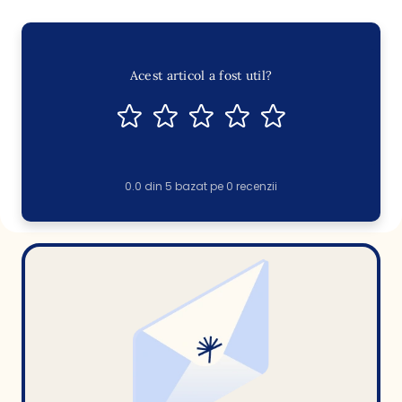
Acest articol a fost util?
0.0
din
5
bazat pe
0
recenzii