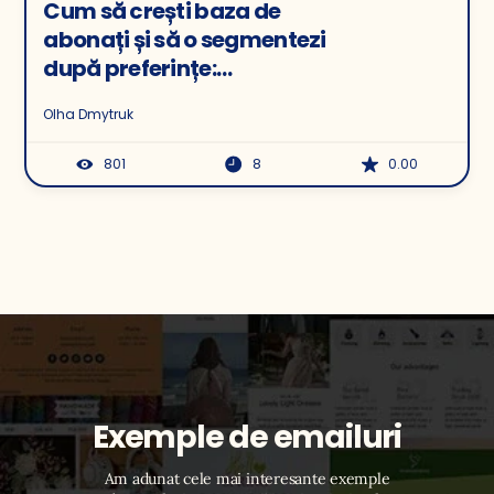
Cum să crești baza de
abonați și să o segmentezi
după preferințe:
experiența MAUDAU
Olha Dmytruk
801
8
0.00
Exemple de emailuri
Am adunat cele mai interesante exemple