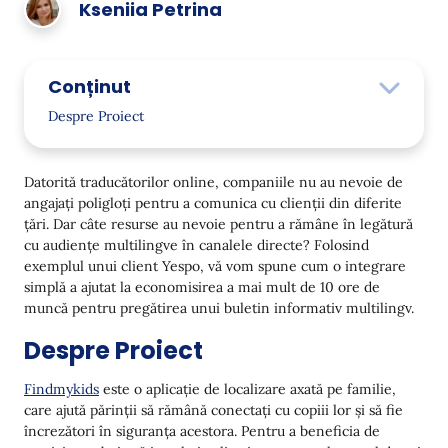
Kseniia Petrina
Conținut
Despre Proiect
Provocare
Datorită traducătorilor online, companiile nu au nevoie de
Soluție
angajați poligloți pentru a comunica cu clienții din diferite
țări. Dar câte resurse au nevoie pentru a rămâne în legătură
Crearea unui tablou și designul scrisorii
cu audiențe multilingve în canalele directe? Folosind
Testarea și lansarea newsletterului
exemplul unui client Yespo, vă vom spune cum o integrare
simplă a ajutat la economisirea a mai mult de 10 ore de
Rezultate
muncă pentru pregătirea unui buletin informativ multilingv.
Planuri de viitor
Despre Proiect
Findmykids
este o aplicație de localizare axată pe familie,
care ajută părinții să rămână conectați cu copiii lor și să fie
încrezători în siguranța acestora. Pentru a beneficia de