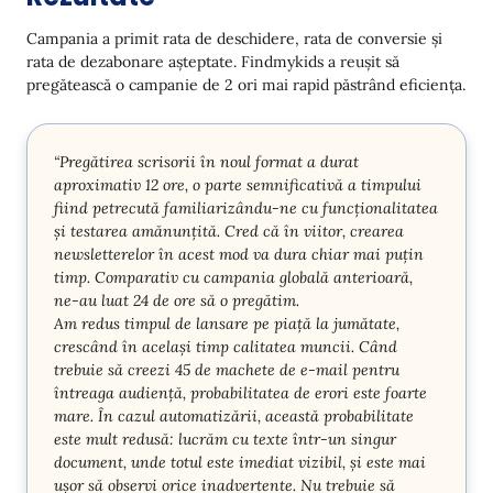
Campania a primit rata de deschidere, rata de conversie și
rata de dezabonare așteptate. Findmykids a reușit să
pregătească o campanie de 2 ori mai rapid păstrând eficiența.
“Pregătirea scrisorii în noul format a durat
aproximativ 12 ore, o parte semnificativă a timpului
fiind petrecută familiarizându-ne cu funcționalitatea
și testarea amănunțită. Cred că în viitor, crearea
newsletterelor în acest mod va dura chiar mai puțin
timp. Comparativ cu campania globală anterioară,
ne-au luat 24 de ore să o pregătim.
Am redus timpul de lansare pe piață la jumătate,
crescând în același timp calitatea muncii. Când
trebuie să creezi 45 de machete de e-mail pentru
întreaga audiență, probabilitatea de erori este foarte
mare. În cazul automatizării, această probabilitate
este mult redusă: lucrăm cu texte într-un singur
document, unde totul este imediat vizibil, și este mai
ușor să observi orice inadvertente. Nu trebuie să