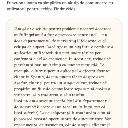
Funcționalitatea va simplifica un alt tip de comunicare cu
utilizatorii pentru echipa Findmykids.
“Am găsit o soluție pentru problema noastră deoarece
multilingvismul a fost o provocare pentru noi — nu
doar departamentul de marketing îl folosește, ci și
echipa de suport. Dacă apare un bug într-o versiune a
aplicației, utilizatorii din mai multe țări se pot
confrunta cu el de asemenea. În acest caz, trebuie să
pierdem și mai mult timp cu munca manuală. De
exemplu, o întrerupere a aplicației a afectat doar un
client în Spania, dar nu putem tăcea despre asta.
Așadar, chiar și pentru un singur client, trebuie să
pregătim un flux de comunicare separat: să creăm o
scrisoare, să o traducem și să o testăm.
Încă nu am antrenat specialiștii din departamentul
de suport să lucreze cu un tabel multilingv, așa că
încă suferă :) Dar cu siguranță îi vom învăța cum să
folosească această oportunitate de automatizare. Vor
experimenta, de asemenea, cât de simplu, eficient și