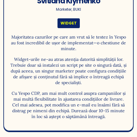
Svitlana Klymenko
Marketer, BUKI
WIDGET
Majoritatea cazurilor pe care am vrut să le testez în Yespo
au fost incredibil de ușor de implementat—o chestiune de
minute.
Widget-urile ne-au atras atenția datorită simplității lor.
Trebuie doar să instalezi un script pe site o singură dată, și
după aceea, un singur marketer poate configura condițiile
de afișare și conținutul fără să implice o întreagă echipă
de specialiști.
Cu Yespo CDP, am mai mult control asupra campaniilor și
mai multă flexibilitate în ajustarea condițiilor de livrare.
Cel mai adesea, pot modifica un e-mail eu însămi fără să
distrag pe nimeni din echipă. Durează doar 10-15 minute
în loc să aștept o săptămână întreagă.