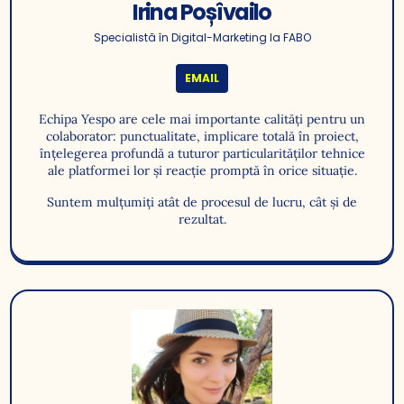
Irina Poșîvailo
Specialistă în Digital-Marketing la FABO
EMAIL
Echipa Yespo are cele mai importante calități pentru un
colaborator: punctualitate, implicare totală în proiect,
înțelegerea profundă a tuturor particularităților tehnice
ale platformei lor și reacție promptă în orice situație.
Suntem mulțumiți atât de procesul de lucru, cât și de
rezultat.