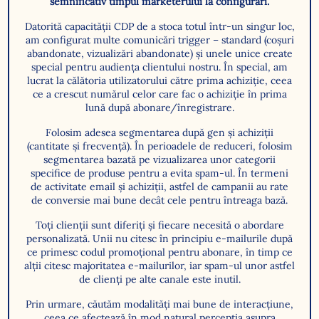
semnificativ timpul marketerului la configurări.
Datorită capacității CDP de a stoca totul într-un singur loc,
am configurat multe comunicări trigger – standard (coșuri
abandonate, vizualizări abandonate) și unele unice create
special pentru audiența clientului nostru. În special, am
lucrat la călătoria utilizatorului către prima achiziție, ceea
ce a crescut numărul celor care fac o achiziție în prima
lună după abonare/înregistrare.
Folosim adesea segmentarea după gen și achiziții
(cantitate și frecvență). În perioadele de reduceri, folosim
segmentarea bazată pe vizualizarea unor categorii
specifice de produse pentru a evita spam-ul. În termeni
de activitate email și achiziții, astfel de campanii au rate
de conversie mai bune decât cele pentru întreaga bază.
Toți clienții sunt diferiți și fiecare necesită o abordare
personalizată. Unii nu citesc în principiu e-mailurile după
ce primesc codul promoțional pentru abonare, în timp ce
alții citesc majoritatea e-mailurilor, iar spam-ul unor astfel
de clienți pe alte canale este inutil.
Prin urmare, căutăm modalități mai bune de interacțiune,
ceea ce afectează în mod natural percepția asupra