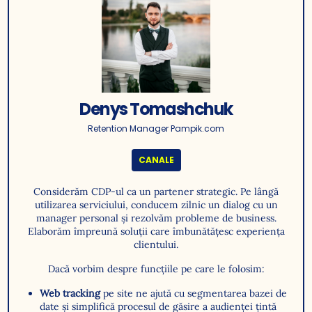
Denys Tomashchuk
Retention Manager Pampik.com
CANALE
Considerăm CDP-ul ca un partener strategic. Pe lângă
utilizarea serviciului, conducem zilnic un dialog cu un
manager personal și rezolvăm probleme de business.
Elaborăm împreună soluții care îmbunătățesc experiența
clientului.
Dacă vorbim despre funcțiile pe care le folosim:
Web tracking
pe site ne ajută cu segmentarea bazei de
date și simplifică procesul de găsire a audienței țintă