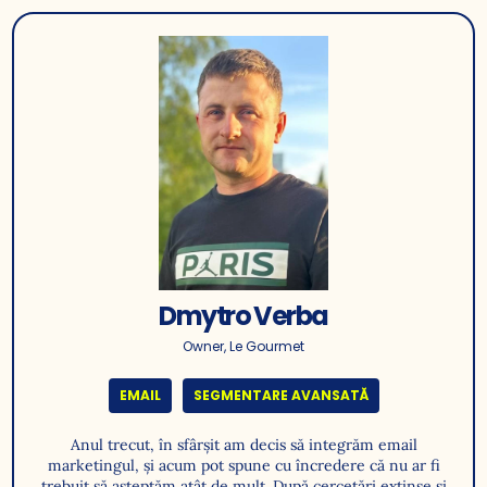
Dmytro Verba
Owner, Le Gourmet
EMAIL
SEGMENTARE AVANSATĂ
Anul trecut, în sfârșit am decis să integrăm email
marketingul, și acum pot spune cu încredere că nu ar fi
trebuit să așteptăm atât de mult. După cercetări extinse și