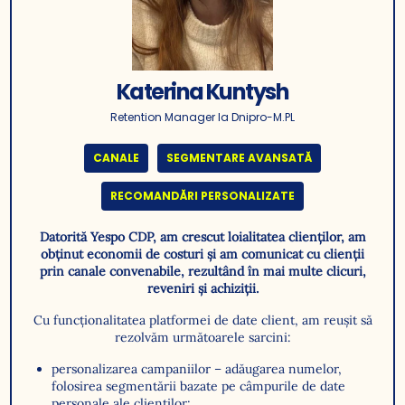
Katerina Kuntysh
Retention Manager la Dnipro-M.PL
CANALE
SEGMENTARE AVANSATĂ
RECOMANDĂRI PERSONALIZATE
Datorită Yespo CDP, am crescut loialitatea clienților, am
obținut economii de costuri și am comunicat cu clienții
prin canale convenabile, rezultând în mai multe clicuri,
reveniri și achiziții.
Cu funcționalitatea platformei de date client, am reușit să
rezolvăm următoarele sarcini:
personalizarea campaniilor – adăugarea numelor,
folosirea segmentării bazate pe câmpurile de date
personale ale clienților;