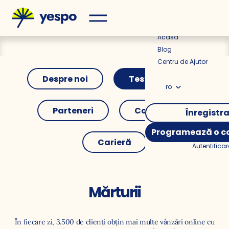
Prețuri
Acasă
Blog
Centru de Ajutor
Despre noi
Testimoniale
ro
Parteneri
Contacte
Înregistr
Programează o co
Carieră
Autentificar
Mărturii
În fiecare zi, 3.500 de clienți obțin mai multe vânzări online cu