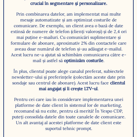
crucial în segmentare și personalizare.
Prin combinarea datelor, am implementat mai multe
mesaje automatizate și am optimizat costurile de
comunicare. De exemplu, un client avea o bază de date
extinsă de numere de telefon (clienți valoroși) și de 2,4 ori
mai puține e-mailuri. Cu comunicări suplimentare și
formulare de abonare, aproximativ 2% din contactele care
aveau doar numărul de telefon și-au adăugat e-mailul.
Acest lucru ne-a ajutat să schimbăm comunicarea către e-
mail și astfel să
optimizăm costurile
.
În plus, clientul poate alege canalul preferat, subiectele
newsletter-ului și preferințele (colectăm aceste date prin
sondaje sau centrul de abonare). Acest lucru face
clientul
mai angajat și îi crește LTV-ul
.
Pentru cei care iau în considerare implementarea unei
platforme de date client în sistemul lor de marketing,
recomand să nu ezite, pentru că merită! În Yespo CDP,
puteți consolida datele din toate canalele de comunicare.
Un alt avantaj al acestei platforme de date client este
suportul tehnic prompt.