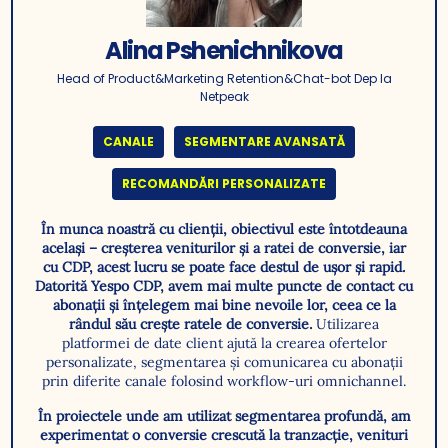
Alina Pshenichnikova
Head of Product&Marketing Retention&Chat-bot Dep la
Netpeak
CANALE
SEGMENTARE AVANSATĂ
RECOMANDĂRI PERSONALIZATE
În munca noastră cu clienții, obiectivul este întotdeauna
același – creșterea veniturilor și a ratei de conversie, iar
cu CDP, acest lucru se poate face destul de ușor și rapid.
Datorită Yespo CDP, avem mai multe puncte de contact cu
abonații și înțelegem mai bine nevoile lor, ceea ce la
rândul său crește ratele de conversie.
Utilizarea
platformei de date client ajută la crearea ofertelor
personalizate, segmentarea și comunicarea cu abonații
prin diferite canale folosind workflow-uri omnichannel.
În proiectele unde am utilizat segmentarea profundă, am
experimentat o conversie crescută la tranzacție, venituri