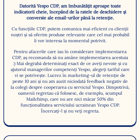
Datorită Yespo CDP, am îmbunătățit aproape toate
indicatorii cheie, începând de la ratele de deschidere și
conversie ale email-urilor până la retenție.
Cu funcțiile CDP, putem comunica mai eficient cu clienții
noștri și să oferim produse relevante care cel mai probabil
îi vor interesa la momentul potrivit.
Pentru afacerile care iau în considerare implementarea
CDP, aș recomanda să nu amâne implementarea acestuia
:) Mai degrabă determinați exact de ce aveți nevoie și cu
ajutorul managerilor competenți Yespo, alegeți tariful care
vi se potrivește. Lucrez în marketing-ul de retenție de
peste 10 ani și nu am auzit niciodată feedback negativ de
la colegi despre cooperarea cu serviciul Yespo. Dimpotrivă,
oamenii regretau că folosesc, de exemplu, scumpul
Mailchimp, care nu are nici măcar 50% din
funcționalitatea serviciului ucrainean Yespo CDP.
Încercați-l și nu veți regreta.