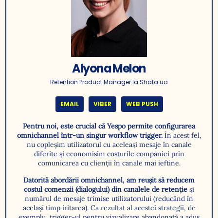
Alyona Melon
Retention Product Manager la Shafa.ua
EMAIL
VIBER
WEB PUSH
Pentru noi, este crucial că Yespo permite configurarea
omnichannel într-un singur workflow trigger.
În acest fel,
nu copleșim utilizatorul cu aceleași mesaje în canale
diferite și economisim costurile companiei prin
comunicarea cu clienții în canale mai ieftine.
Datorită abordării omnichannel, am reușit să reducem
costul comenzii (dialogului) din canalele de retenție
și
numărul de mesaje trimise utilizatorului (reducând în
același timp iritarea). Ca rezultat al acestei strategii, de
exemplu, trigger-ul pentru vizualizare abandonată a adus