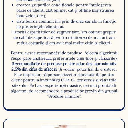
crearea grupurilor condiționale pentru înțelegerea
bazei de clienți atât online, cât și offline (construirea
ipotezelor, etc.);
distribuirea comunicării prin diverse canale în funcție
de preferințele clientului.
Datorită capacităților de segmentare, am obținut grupuri
de calitate superioară pentru trimiterea de mailuri, am
redus costurile și am avut mai multe citiri și clicuri.
Pentru a crea recomandări de produse, folosim algoritmii
Yespo (care analizează preferințele clienților și vânzările).
Recomandările de produse pe site aduc deja aproximativ
2,5% din cifra de afaceri
. Și vedem potențial de creștere.
Este important să personalizezi recomandările pentru
client pentru a îmbunătăți CTR-ul, conversia și vânzările
site-ului. Pe baza experienței noastre, cei mai profitabili
algoritmi de recomandare a produselor provin din grupul
“Produse similare”.