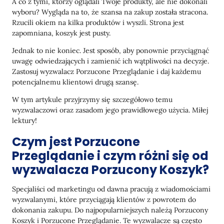
A co z tymi, którzy oglądali Twoje produkty, ale nie dokonali
Struktura e-maila: Kluczowe elementy do
wyboru? Wygląda na to, że szansa na zakup została stracona.
umieszczenia w wiadomości
Rzucili okiem na kilka produktów i wyszli. Strona jest
Opcje Personalizacji Treści: Rekomendacje,
zapomniana, koszyk jest pusty.
Korzyści, Przekonujące Argumenty
Jednak to nie koniec. Jest sposób, aby ponownie przyciągnąć
Omnichannel: nie tylko e-mail
uwagę odwiedzających i zamienić ich wątpliwości na decyzje.
Zastosuj wyzwalacz Porzucone Przeglądanie i daj każdemu
Dlaczego warto używać różnych kanałów
potencjalnemu klientowi drugą szansę.
komunikacji
W tym artykule przyjrzymy się szczegółowo temu
Podsumowanie
wyzwalaczowi oraz zasadom jego prawidłowego użycia. Miłej
lektury!
Czym jest Porzucone
Przeglądanie i czym różni się od
wyzwalacza Porzucony Koszyk?
Specjaliści od marketingu od dawna pracują z wiadomościami
wyzwalanymi, które przyciągają klientów z powrotem do
dokonania zakupu. Do najpopularniejszych należą Porzucony
Koszyk i Porzucone Przeglądanie. Te wyzwalacze są często