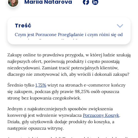
Mariia Natarova
Treść
Czym jest Porzucone Przeglądanie i czym różni się od
wyzwalacza Porzucony Koszyk?
Jak działa wyzwalacz Porzucone Przeglądanie
Zakupy online to prawdziwa przygoda, w której ludzie szukają
najlepszych ofert, porównują produkty i często pozostają
Kiedy i jak powinny być wysyłane wiadomości?
niezdecydowani. Zamiast tracić potencjalnych klientów,
Skuteczna treść dla Opuszczonych Przeglądów
dlaczego nie zmotywować ich, aby wrócili i dokonali zakupu?
Średnio tylko
Jak firmy wykorzystują Opuszczone Przeglądy
1,75%
wizyt na stronach e-commerce kończy
się zakupem, podczas gdy prawie 98,25% osób opuszcza
PUMA
stronę bez kupowania czegokolwiek.
„Foxtrot”
Jednym z najskuteczniejszych sposobów zwiększenia
konwersji jest wdrożenie wyzwalacza
Porzucony Koszyk
.
Yakaboo
Działa, gdy użytkownik dodaje produkty do koszyka, a
następnie opuszcza witrynę.
Aurum