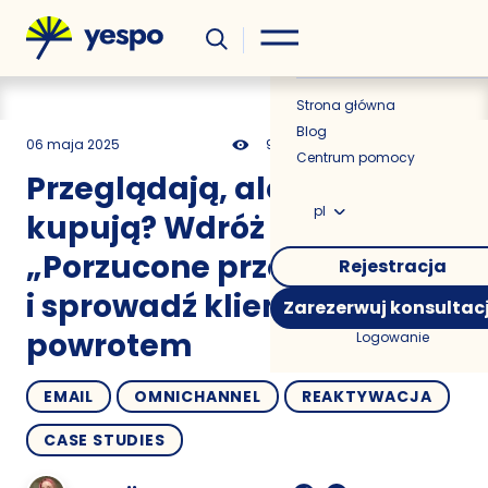
Wiedza
Aktualności
Strona główna
Blog
06 maja 2025
949
18 min
0.00
Centrum pomocy
Przeglądają, ale nie
pl
kupują? Wdróż wyzwalacz
„Porzucone przeglądanie”
Rejestracja
i sprowadź klientów z
Zarezerwuj konsultac
powrotem
Logowanie
EMAIL
OMNICHANNEL
REAKTYWACJA
CASE STUDIES