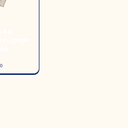
: Au
I cu pop-
ive
00