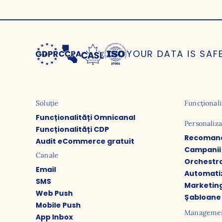
YOUR DATA IS SAF
Soluție
Funcționali
Funcționalități Omnicanal
Personaliz
Funcționalități CDP
Recomandă
Audit eCommerce gratuit
Campanii 
Canale
Orchestr
Email
Automati
SMS
Marketing
Web Push
Șabloane
Mobile Push
Management
App Inbox