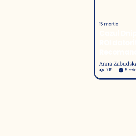
15 martie
Cazul Dni
ROI datori
Recomand
Personali
Anna Zabudsk
719
8 mi