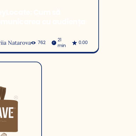
HeyLocate: Cum să
omunicarea cu audiența
21
riia Natarova
762
0.00
min