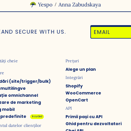
Yespo
Anna Zabudskaya
/
E
AND SECURE WITH US.
tăți cheie
Prețuri
Alege un plan
are
Integrări
ri (site/trigger/bulk)
Shopify
multilingve
WooCommerce
ație omnichannel
OpenCart
zare de marketing
API
 mobil
 predefinite
Primii pași cu API
În curând
Ghid pentru dezvoltatori
ul datelor clienților
Chei API