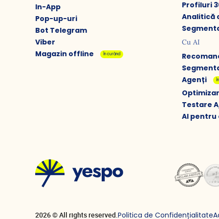
Profiluri 
In-App
Analitic
Pop-up-uri
Segmenta
Bot Telegram
Viber
Cu AI
Magazin offline
În curând
Recomand
Segmenta
Agenți
Î
Optimizar
Testare A
AI pentr
Politica de Confidențialitate
A
2026 © All rights reserved.