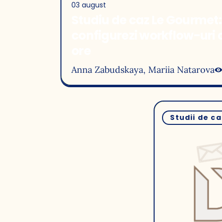
03 august
Studiu de caz Le Gourmet
configurezi workflow-uri 
ore
Anna Zabudskaya
, Mariia Natarova
Studii de ca