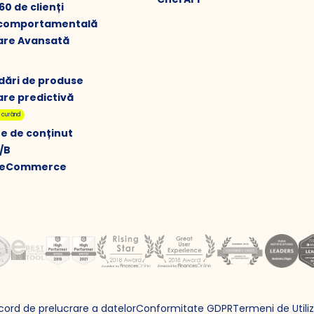
360 de clienți
ă comportamentală
re Avansată
ări de produse
re predictivă
n curând
e de conținut
/B
u eCommerce
cord de prelucrare a datelor
Conformitate GDPR
Termeni de Utili