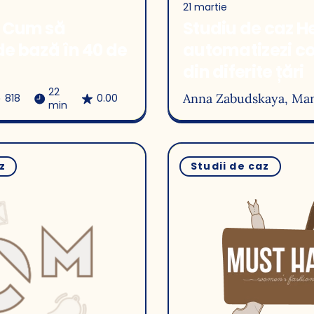
21 martie
: Cum să
Studiu de caz 
de bază în 40 de
automatizezi c
din diferite țări
22
Anna Zabudskaya
, Ma
818
0.00
min
z
Studii de caz