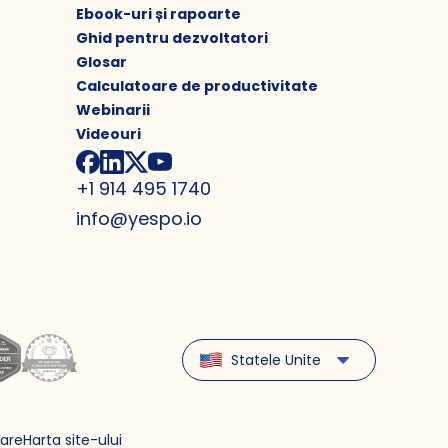
Ebook-uri și rapoarte
Ghid pentru dezvoltatori
Glosar
Calculatoare de productivitate
Webinarii
Videouri
+1 914 495 1740
info@yespo.io
Statele Unite
zare
Harta site-ului