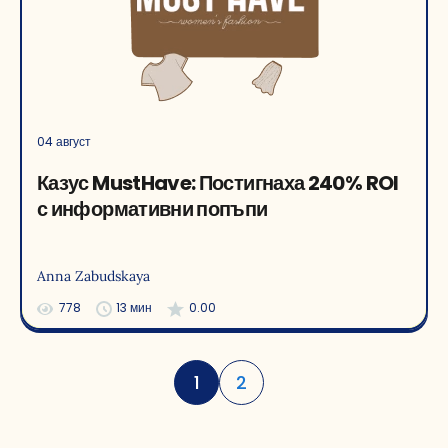
04 август
Казус MustHave: Постигнаха 240% ROI
с информативни попъпи
Anna Zabudskaya
778
13 мин
0.00
1
2