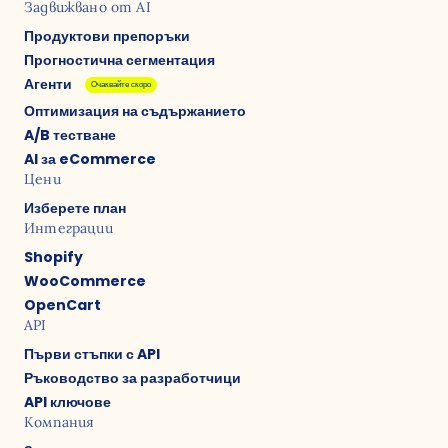
Задвижвано от AI
Продуктови препоръки
Прогностична сегментация
Агенти
Очаквайте скоро
Оптимизация на съдържанието
A/B тестване
AI за eCommerce
Цени
Изберете план
Интеграции
Shopify
WooCommerce
OpenCart
API
Първи стъпки с API
Ръководство за разработчици
API ключове
Компания