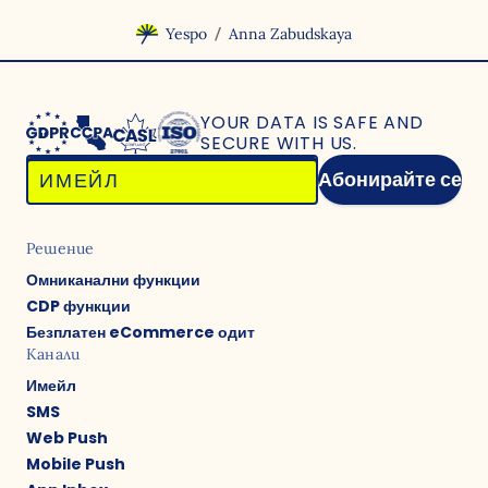
/
Yespo
Anna Zabudskaya
YOUR DATA IS SAFE
AND
SECURE WITH US.
Абонирайте се
Решение
Омниканални функции
CDP функции
Безплатен eCommerce одит
Канали
Имейл
SMS
Web Push
Mobile Push