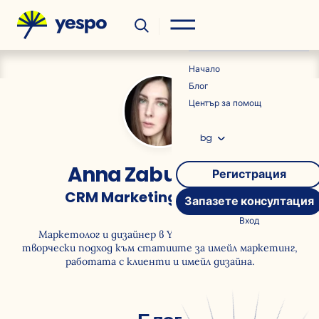
Полезно
Новини
Начало
Блог
Център за помощ
bg
Anna Zabudskaya
Регистрация
CRM Marketing Specialist
Запазете консултация
Вход
Маркетолог и дизайнер в Yespo Agency. Прилагам
творчески подход към статиите за имейл маркетинг,
работата с клиенти и имейл дизайна.