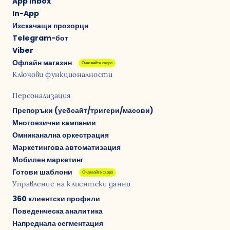
App Inbox
In-App
Изскачащи прозорци
Telegram-бот
Viber
Офлайн магазин
Очаквайте скоро
Ключови функционалности
Персонализация
Препоръки (уебсайт/тригери/масови)
Многоезични кампании
Омниканална оркестрация
Маркетингова автоматизация
Мобилен маркетинг
Готови шаблони
Очаквайте скоро
Управление на клиентски данни
360 клиентски профили
Поведенческа аналитика
Напреднала сегментация