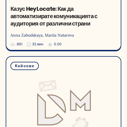
Казус HeyLocate: Как да
автоматизирате комуникацията с
аудитория от различни страни
Anna Zabudskaya
, Mariia Natarova
861
32 мин
0.00
Кейсове