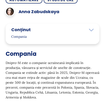
AUTOMATIZARE
STUDII DE CAZ
Anna Zabudskaya
Conținut
Compania
Provocare
Compania
Soluție
Coș abandonat
Dnipro-M este o companie ucraineană implicată în
producția, vânzarea și serviciul de unelte de construcție.
Vizualizare abandonată
Compania se extinde activ: până în 2025, Dnipro-M operează
cea mai mare rețea de magazine de scule din Ucraina, cu
Reducerea Prețului
peste 500 de locații, și continuă expansiunea europeană. În
Scăderea Prețului pentru Coșul Abandonat și
prezent, compania este prezentă în Polonia, Spania, Slovacia,
Navigare
Ungaria, Republica Cehă, Lituania, Letonia, Estonia, Georgia,
Armenia și Moldova.
Scăderea Prețului pentru Produse Similare