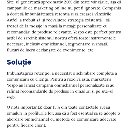
Site-ul generează aproximativ 20% din toate vânzările, așa că
campaniile de marketing online nu pot fi ignorate. Compania
a dorit să îmbunătățească retenția și să crească vânzările.
Astfel, a trebuit să-și reevalueze strategia existentă - să
treacă de la mesaje în masă la mesaje personalizate cu
recomandări de produse relevante. Yespo este perfect pentru
astfel de sarcini: sistemul nostru oferă toate instrumentele
necesare, inclusiv omnichannel, segmentare avansată,
fluxuri de lucru declanșate de evenimente, etc.
Soluție
Îmbunătățirea retenției a necesitat o schimbare completă a
comunicării cu clienții. Pentru a rezolva asta, marketerii
Yespo au lansat campanii omnichannel personalizate și au
rafinat recomandările de produse în emailuri și pe site-ul
web.
O notă importantă: doar 13% din toate contactele aveau
emailuri în profilurile lor, așa că a fost esențial să se adopte o
abordare omnichannel cu metode de comunicare adecvate
pentru fiecare client.