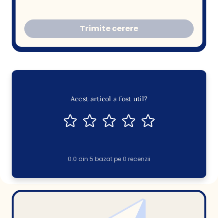
Trimite cerere
Acest articol a fost util?
0.0
din
5
bazat pe
0
recenzii