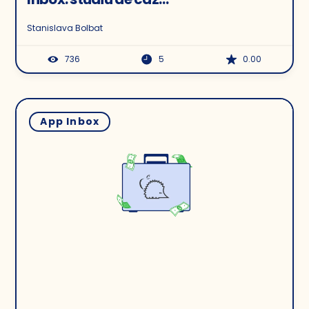
ZOOTOVARY.COM
Stanislava Bolbat
736
5
0.00
App Inbox