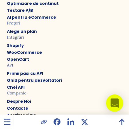
Optimizare de conținut
Testare A/B
AI pentru eCommerce
Prețuri
Alege un plan
Integrări
Shopify
WooCommerce
OpenCart
API
Primii pași cu API
Ghid pentru dezvoltatori
Chei API
Companie
Despre Noi
Contacte
Testimoniale
Parteneri
Carieră