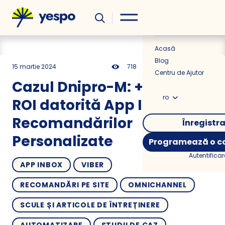
Util
Știri
Acasă
Blog
15 martie 2024
718
8 min
0.00
Centru de Ajutor
Cazul Dnipro-M: +1000%
ro
ROI datorită App Inbox și
Recomandărilor
Înregistr
Personalizate
Programează o co
Autentificar
APP INBOX
VIBER
RECOMANDĂRI PE SITE
OMNICHANNEL
SCULE ȘI ARTICOLE DE ÎNTREȚINERE