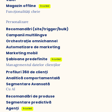
Magazin offline
În curând
Funcționalități cheie
Personalizare
Recomandări (site/trigger/bulk)
Campanii multilingve
Orchestrație omnichannel
Automatizare de marketing
Marketing mobil
Șabloane predefinite
În curând
Managementul datelor clienților
Profiluri 360 de clienți
Analitică comportamentală
Segmentare Avansată
Cu AI
Recomandări de produse
Segmentare predictivă
Agenți
În curând