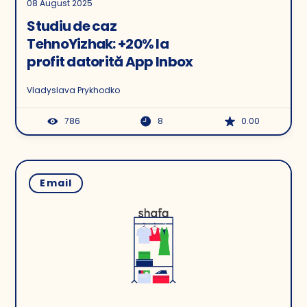
08 August 2025
Studiu de caz
TehnoYizhak: +20% la
profit datorită App Inbox
Vladyslava Prykhodko
786
8
0.00
Email