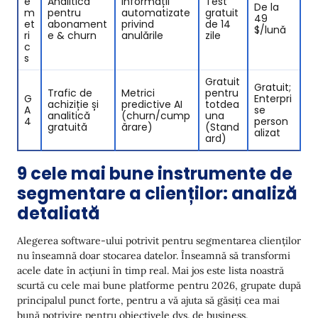
e
Analitică
Informații
Test
De la
m
pentru
automatizate
gratuit
49
et
abonament
privind
de 14
$/lună
ri
e & churn
anulările
zile
c
sㅤㅤ
Gratuit
Gratuit;
Trafic de
Metrici
pentru
G
Enterpri
achiziție și
predictive AI
totdea
A
se
analitică
(churn/cump
una
4
person
gratuită
ărare)
(Stand
alizat
ard)
9 cele mai bune instrumente de
segmentare a clienților: analiză
detaliată
Alegerea software-ului potrivit pentru segmentarea clienților
nu înseamnă doar stocarea datelor. Înseamnă să transformi
acele date în acțiuni în timp real. Mai jos este lista noastră
scurtă cu cele mai bune platforme pentru 2026, grupate după
principalul punct forte, pentru a vă ajuta să găsiți cea mai
bună potrivire pentru obiectivele dvs. de business.