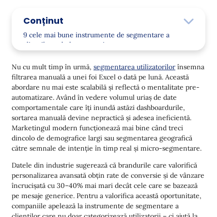
Conținut
9 cele mai bune instrumente de segmentare a
clienților: tabel comparativ
9 cele mai bune instrumente de segmentare a
Nu cu mult timp în urmă,
segmentarea utilizatorilor
însemna
clienților: analiză detaliată
filtrarea manuală a unei foi Excel o dată pe lună. Această
abordare nu mai este scalabilă și reflectă o mentalitate pre-
1. Yespo: Cel mai bun pentru micro-segmentare
automatizare. Având în vedere volumul uriaș de date
omnicanal
comportamentale care îți inundă astăzi dashboardurile,
2. Amplitude: O alegere solidă pentru cohorte
sortarea manuală devine nepractică și adesea ineficientă.
comportamentale
Marketingul modern funcționează mai bine când treci
dincolo de demografice largi sau segmentarea geografică
3. Mixpanel: Urmărirea în timp real a
către semnale de intenție în timp real și micro-segmentare.
evenimentelor și retenția
Datele din industrie sugerează că brandurile care valorifică
4. Twilio Segment: CDP pentru unificarea datelor
personalizarea avansată obțin rate de conversie și de vânzare
încrucișată cu 30–40% mai mari decât cele care se bazează
5. Contentsquare: Insighturi comportamentale
pe mesaje generice. Pentru a valorifica această oportunitate,
bazate pe UX
companiile apelează la instrumente de segmentare a
6. Heap: Analitică "Autocapture" low-code
clienților care nu doar categorizează utilizatorii – ci ajută la