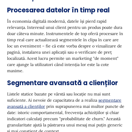
Procesarea datelor în timp real
În economia digitală modernă, datele își pierd rapid
relevanța. Interesul unui client pentru un produs poate dura
doar câteva minute. Instrumentele de top oferă procesare în
timp real care actualizează segmentele în clipa în care are
loc un eveniment – fie că este vorba despre o vizualizare de
pagină, instalarea unei aplicații sau o verificare de preț
localizată. Acest lucru permite un marketing "de moment"
care ajunge la utilizatori când intenția lor este la cote
maxime.
Segmentare avansată a clienților
Listele statice bazate pe vârstă sau locație nu mai sunt
suficiente. Ai nevoie de capacitatea de a realiza
segmentare
avansată a clienților
prin suprapunerea mai multor puncte de
date: istoric comportamental, frecvența achizițiilor și chiar
indicatori calculați precum "probabilitate de churn." Această
granularitate ajută la păstrarea unui mesaj mai puțin generic
și mai conștient de context.