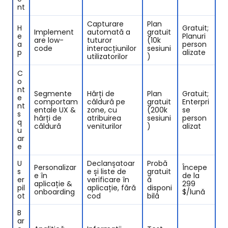
ntㅤㅤㅤㅤㅤㅤㅤ
Capturare
Plan
H
Gratuit;
Implement
automată a
gratuit
e
Planuri
are low-
tuturor
(10k
a
person
code
interacțiunilor
sesiuni
p
alizate
utilizatorilor
)
C
o
nt
Segmente
Hărți de
Plan
Gratuit;
e
comportam
căldură pe
gratuit
Enterpri
nt
entale UX &
zone, cu
(200k
se
s
hărți de
atribuirea
sesiuni
person
q
căldură
veniturilor
)
alizat
u
ar
e
U
Declanșatoar
Probă
Personalizar
Începe
s
e și liste de
gratuit
e în
de la
er
verificare în
ă
aplicație &
299
pil
aplicație, fără
disponi
onboarding
$/lună
ot
cod
bilă
B
ar