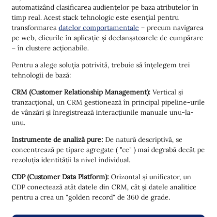
automatizând clasificarea audiențelor pe baza atributelor în
timp real. Acest stack tehnologic este esențial pentru
transformarea
datelor comportamentale
– precum navigarea
pe web, clicurile în aplicație și declanșatoarele de cumpărare
– în clustere acționabile.
Pentru a alege soluția potrivită, trebuie să înțelegem trei
tehnologii de bază:
CRM (Customer Relationship Management):
Vertical și
tranzacțional, un CRM gestionează în principal pipeline-urile
de vânzări și înregistrează interacțiunile manuale unu-la-
unu.
Instrumente de analiză pure:
De natură descriptivă, se
concentrează pe tipare agregate ( "ce" ) mai degrabă decât pe
rezoluția identității la nivel individual.
CDP (Customer Data Platform):
Orizontal și unificator, un
CDP conectează atât datele din CRM, cât și datele analitice
pentru a crea un "golden record" de 360 de grade.