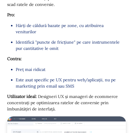
scad ratele de conversie.
Pro:
Hărți de căldură bazate pe zone, cu atribuirea
veniturilor
Identifică "puncte de fricțiune" pe care instrumentele
pur cantitative le omit
Contra:
Preț mai ridicat
Este axat specific pe UX pentru web/aplicații, nu pe
marketing prin email sau SMS
Utilizator ideal:
Designeri UX și manageri de ecommerce
concentrați pe optimizarea ratelor de conversie prin
îmbunătățiri de interfață.