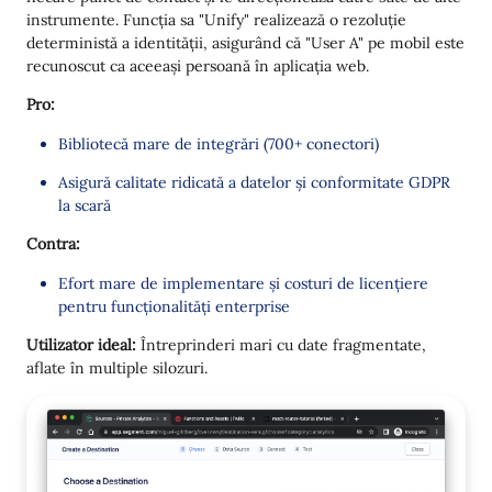
instrumente. Funcția sa "Unify" realizează o rezoluție
deterministă a identității, asigurând că "User A" pe mobil este
recunoscut ca aceeași persoană în aplicația web.
Pro:
Bibliotecă mare de integrări (700+ conectori)
Asigură calitate ridicată a datelor și conformitate GDPR
la scară
Contra:
Efort mare de implementare și costuri de licențiere
pentru funcționalități enterprise
Utilizator ideal:
Întreprinderi mari cu date fragmentate,
aflate în multiple silozuri.