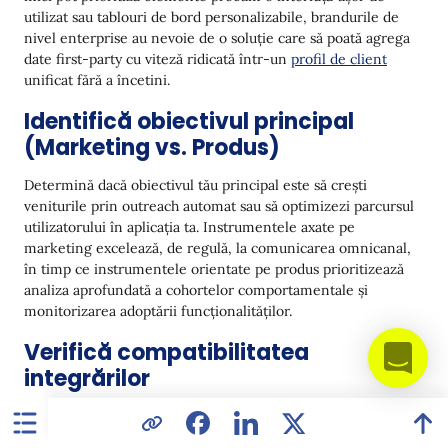
utilizat sau tablouri de bord personalizabile, brandurile de
nivel enterprise au nevoie de o soluție care să poată agrega
date first-party cu viteză ridicată într-un
profil de client
unificat fără a încetini.
Identifică obiectivul principal
(Marketing vs. Produs)
Determină dacă obiectivul tău principal este să crești
veniturile prin outreach automat sau să optimizezi parcursul
utilizatorului în aplicația ta. Instrumentele axate pe
marketing excelează, de regulă, la comunicarea omnicanal,
în timp ce instrumentele orientate pe produs prioritizează
analiza aprofundată a cohortelor comportamentale și
monitorizarea adoptării funcționalităților.
Verifică compatibilitatea
integrărilor
Motorul tău de segmentare este la fel de eficient precum
datele care îl alimentează. Asigură-te că instrumentul se