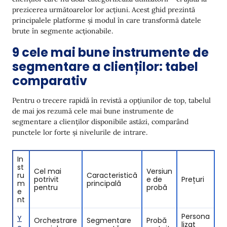
prezicerea următoarelor lor acțiuni. Acest ghid prezintă
7. Userpilot: Experiență în aplicație și onboarding
principalele platforme și modul în care transformă datele
brute în segmente acționabile.
8. Baremetrics: Analitică pentru abonamente și
churn
9 cele mai bune instrumente de
segmentare a clienților: tabel
9. GA4: Baza gratuită pentru achiziția de clienți
comparativ
Ce sunt instrumentele de segmentare a clienților?
Beneficiile instrumentelor de segmentare a clienților
Pentru o trecere rapidă în revistă a opțiunilor de top, tabelul
de mai jos rezumă cele mai bune instrumente de
Personalizare îmbunătățită la scară
segmentare a clienților disponibile astăzi, comparând
punctele lor forte și nivelurile de intrare.
Rată mai mare a achizițiilor repetate
Reducerea churn-ului prin alerte predictive
In
st
Cel mai
Versiun
Funcționalități cheie ale instrumentelor de
ru
Caracteristică
potrivit
e de
Prețuri
segmentare a clienților
m
principală
pentru
probă
e
nt
Procesarea datelor în timp real
Persona
Y
Segmentare avansată a clienților
Orchestrare
Segmentare
Probă
lizat