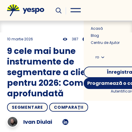
Util
Știri
Acasă
Blog
10 martie 2026
387
22 min
0.00
Centru de Ajutor
9 cele mai bune
ro
instrumente de
segmentare a clienților
Înregistr
pentru 2026: Comparație
Programează o co
aprofundată
Autentificar
SEGMENTARE
COMPARAȚII
Ivan Diulai