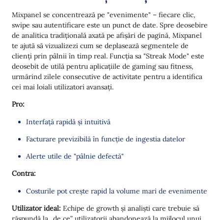
Mixpanel se concentrează pe "evenimente" – fiecare clic,
swipe sau autentificare este un punct de date. Spre deosebire
de analitica tradițională axată pe afișări de pagină, Mixpanel
te ajută să vizualizezi cum se deplasează segmentele de
clienți prin pâlnii în timp real. Funcția sa "Streak Mode" este
deosebit de utilă pentru aplicațiile de gaming sau fitness,
urmărind zilele consecutive de activitate pentru a identifica
cei mai loiali utilizatori avansați.
Pro:
Interfață rapidă și intuitivă
Facturare previzibilă în funcție de ingestia datelor
Alerte utile de "pâlnie defectă"
Contra:
Costurile pot crește rapid la volume mari de evenimente
Utilizator ideal:
Echipe de growth și analiști care trebuie să
răspundă la „de ce” utilizatorii abandonează la mijlocul unui