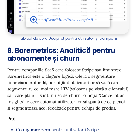
Tabloul de bord Userpilot pentru utilizatori și companii
8. Baremetrics: Analitică pentru
abonamente și churn
Pentru companiile SaaS care folosesc Stripe sau Braintree,
Baremetrics este o alegere logică. Oferă o segmentare
financiară profundă, permițând utilizatorilor să vadă care
segmente au cel mai mare LTV (valoarea pe viață a clientului)
sau care planuri sunt în risc de churn. Funcția "Cancellation
Insights" le cere automat utilizatorilor să spună de ce pleacă
și segmentează acel feedback pentru echipa de produs.
Pro:
Configurare zero pentru utilizatorii Stripe