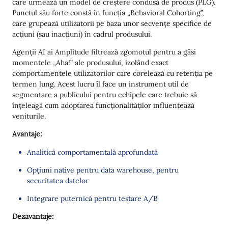
care urmează un model de creștere condusă de produs (PLG).
Punctul său forte constă în funcția „Behavioral Cohorting”,
care grupează utilizatorii pe baza unor secvențe specifice de
acțiuni (sau inacțiuni) în cadrul produsului.
Agenții AI ai Amplitude filtrează zgomotul pentru a găsi
momentele „Aha!” ale produsului, izolând exact
comportamentele utilizatorilor care corelează cu retenția pe
termen lung. Acest lucru îl face un instrument util de
segmentare a publicului pentru echipele care trebuie să
înțeleagă cum adoptarea funcționalităților influențează
veniturile.
Avantaje:
Analitică comportamentală aprofundată
Opțiuni native pentru data warehouse, pentru
securitatea datelor
Integrare puternică pentru testare A/B
Dezavantaje: