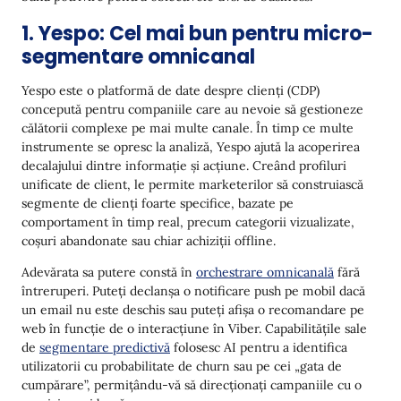
1. Yespo: Cel mai bun pentru micro-
segmentare omnicanal
Yespo este o platformă de date despre clienți (CDP)
concepută pentru companiile care au nevoie să gestioneze
călătorii complexe pe mai multe canale. În timp ce multe
instrumente se opresc la analiză, Yespo ajută la acoperirea
decalajului dintre informație și acțiune. Creând profiluri
unificate de client, le permite marketerilor să construiască
segmente de clienți foarte specifice, bazate pe
comportament în timp real, precum categorii vizualizate,
coșuri abandonate sau chiar achiziții offline.
Adevărata sa putere constă în
orchestrare omnicanală
fără
întreruperi. Puteți declanșa o notificare push pe mobil dacă
un email nu este deschis sau puteți afișa o recomandare pe
web în funcție de o interacțiune în Viber. Capabilitățile sale
de
segmentare predictivă
folosesc AI pentru a identifica
utilizatorii cu probabilitate de churn sau pe cei „gata de
cumpărare”, permițându-vă să direcționați campaniile cu o