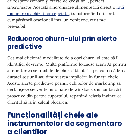
de reaprovizionare și oferte de cross-sell, perfect
sincronizate. Această sincronizare alimentează direct o
rată
mai mare a achizițiilor repetate
, transformând eficient
cumpărătorii ocazionali într-un venit recurent mai
previzibil.
Reducerea churn-ului prin alerte
predictive
Cea mai eficientă modalitate de a opri churn-ul este să îl
identifici devreme. Multe platforme folosesc acum AI pentru
a monitoriza semnalele de churn "tăcute" – precum scăderea
duratei sesiunii sau diminuarea implicării în funcții cheie.
Aceste alerte predictive permit echipelor de marketing să
declanșeze secvențe automate de win-back sau contactări
proactive din partea suportului, reparând relația înainte ca
clientul să ia în calcul plecarea.
Funcționalități cheie ale
instrumentelor de segmentare
a clienților