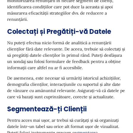
monitorizarea renunțării în fiecare segment de clienți,
identificarea condițiilor care pot duce la aceasta și apoi
măsurarea eficacității strategiilor dvs. de reducere a
renunțării.
Colectați și Pregătiți-vă Datele
Nu puteți efectua nicio formă de analitică a renunțării
clienților fără date relevante. De aceea, trebuie să colectați și
să pregătiți datele clienților în primul rând. Puteți desfășura
un sondaj sau folosi formulare de feedback pentru a obține
informații care altfel nu ar fi accesibile.
De asemenea, este necesar să urmăriți istoricul achizițiilor,
demografia clienților, interacțiunile cu suportul și alte date
de vânzare cu amănuntul relevante. Asigurați-vă că datele pe
care vă bazați sunt cuprinzătoare, corecte și actualizate.
Segmentează-ți Clienții
Pentru acces mai ușor, ar trebui să curățați și să organizați
datele într-un tabel sau orice alt format ușor de vizualizat.
Puteți folosi instrumente precum
segmentarea