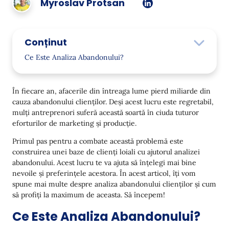
Myroslav Protsan
Conținut
Ce Este Analiza Abandonului?
De ce este atât de Crucială Analiza Abandonului
pentru o Afacere?
În fiecare an, afacerile din întreaga lume pierd miliarde din
cauza abandonului clienților. Deși acest lucru este regretabil,
Îmbunătățirea Retenției Clienților
mulți antreprenori suferă această soartă în ciuda tuturor
Înțelegerea Comportamentului Clienților
eforturilor de marketing și producție.
Primul pas pentru a combate această problemă este
Reducerea Costurilor
construirea unei baze de clienți loiali cu ajutorul analizei
Îmbunătățirea Eficacității Marketingului
abandonului. Acest lucru te va ajuta să înțelegi mai bine
nevoile și preferințele acestora. În acest articol, îți vom
Cresterea Profitabilității
spune mai multe despre analiza abandonului clienților și cum
să profiți la maximum de aceasta. Să începem!
Consolidarea Relațiilor cu Clienții
Ce Este Analiza Abandonului?
Obținerea unui Avantaj Competitiv