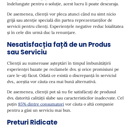
îndelungate pentru o soluție, acest lucru îi poate descuraja.
De asemenea, clienții vor pleca atunci când nu simt nicio
grijă sau atenție specială din partea reprezentanților de
servicii pentru clienți. Experiențele negative reduc loialitatea
și în cele din urmă duc la renunțare.
Nesatisfacția față de un Produs
sau Serviciu
Clienții au numeroase așteptări în timpul îmbunătățirii
experienței bazate pe reclamele dvs. și orice promisiuni pe
care le-ați făcut. Odată ce există o discrepanță în serviciul
dvs., aceștia vor căuta cea mai bună alternativă.
De asemenea, clienții pot să nu fie satisfăcuți de produsul
dvs. datorită calității slabe sau caracteristicilor inadecvate. Cel
puțin
85% dintre consumatori
vor căuta o altă companie
pentru a găsi un serviciu mai bun.
Preturi Ridicate