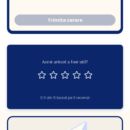
Trimite cerere
Acest articol a fost util?
0.0
din
5
bazat pe
0
recenzii