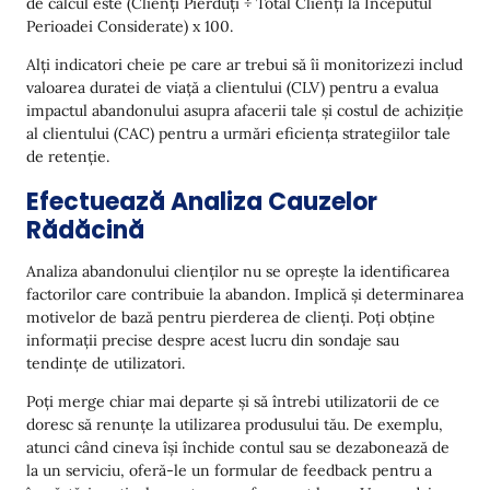
de calcul este (Clienți Pierduți ÷ Total Clienți la Începutul
Perioadei Considerate) x 100.
Alți indicatori cheie pe care ar trebui să îi monitorizezi includ
valoarea duratei de viață a clientului (CLV) pentru a evalua
impactul abandonului asupra afacerii tale și costul de achiziție
al clientului (CAC) pentru a urmări eficiența strategiilor tale
de retenție.
Efectuează Analiza Cauzelor
Rădăcină
Analiza abandonului clienților nu se oprește la identificarea
factorilor care contribuie la abandon. Implică și determinarea
motivelor de bază pentru pierderea de clienți. Poți obține
informații precise despre acest lucru din sondaje sau
tendințe de utilizatori.
Poți merge chiar mai departe și să întrebi utilizatorii de ce
doresc să renunțe la utilizarea produsului tău. De exemplu,
atunci când cineva își închide contul sau se dezabonează de
la un serviciu, oferă-le un formular de feedback pentru a