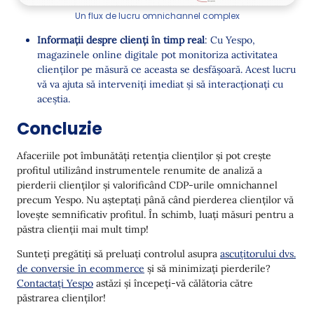
Un flux de lucru omnichannel complex
Informații despre clienți în timp real
: Cu Yespo,
magazinele online digitale pot monitoriza activitatea
clienților pe măsură ce aceasta se desfășoară. Acest lucru
vă va ajuta să interveniți imediat și să interacționați cu
aceștia.
Concluzie
Afaceriile pot îmbunătăți retenția clienților și pot crește
profitul utilizând instrumentele renumite de analiză a
pierderii clienților și valorificând CDP-urile omnichannel
precum Yespo. Nu așteptați până când pierderea clienților vă
lovește semnificativ profitul. În schimb, luați măsuri pentru a
păstra clienții mai mult timp!
Sunteți pregătiți să preluați controlul asupra
ascuțitorului dvs.
de conversie în ecommerce
și să minimizați pierderile?
Contactați Yespo
astăzi și începeți-vă călătoria către
păstrarea clienților!