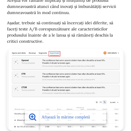
Aceștia vor rămâne implicați și mulțumiți de produsul
dumneavoastră atunci când inovați și îmbunătățiți servicii
dumneavoastră în mod continuu.
Așadar, trebuie să continuați să încercați idei diferite, să
faceți teste A/B corespunzătoare ale caracteristicilor
produsului înainte de a le lansa și să rămâneți deschis la
critici constructive.