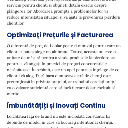
serviciu pentru clienți și obțineți detalii exacte despre
plângerea lor. Abordarea promptă a problemelor lor va
reduce intensitatea situației și va ajuta la prevenirea pierderii
clienților.
Optimizați Prețurile și Facturarea
O diferență de preț de 1 dolar poate fi motivul pentru care un
client ar putea alege un alt brand. Totuși, aceasta nu este o
unitate de măsură pentru a vinde produsele la pierdere sau
pentru a vă angaja în practici de prețuri concurențiale
nesănătoase. În schimb, este un apel pentru a înțelege de ce
clienții vă aleg. Dacă baza dumneavoastră de clienți este
pretențioasă în privința prețului, ar trebui să corelați prețul
cu o valoare suficientă care să facă fiecare dolar cheltuit să
merite.
Îmbunătățiți și Inovați Continu
Loialitatea față de brand nu este niciodată constantă. Ea
depinde de modul în care vă bucurați intenționat clienții.