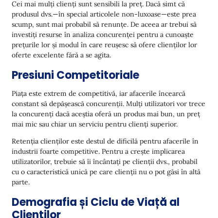
Cei mai mulți clienți sunt sensibili la preț. Dacă simt că
produsul dvs.—în special articolele non-luxoase—este prea
scump, sunt mai probabil să renunțe. De aceea ar trebui să
investiți resurse în analiza concurenței pentru a cunoaște
prețurile lor și modul în care reușesc să ofere clienților lor
oferte excelente fără a se agita.
Presiuni Competitoriale
Piața este extrem de competitivă, iar afacerile încearcă
constant să depășească concurenții. Mulți utilizatori vor trece
la concurenți dacă aceștia oferă un produs mai bun, un preț
mai mic sau chiar un serviciu pentru clienți superior.
Retenția clienților este destul de dificilă pentru afacerile în
industrii foarte competitive. Pentru a crește implicarea
utilizatorilor, trebuie să îi încântați pe clienții dvs., probabil
cu o caracteristică unică pe care clienții nu o pot găsi în altă
parte.
Demografia și Ciclu de Viață al
Clienților