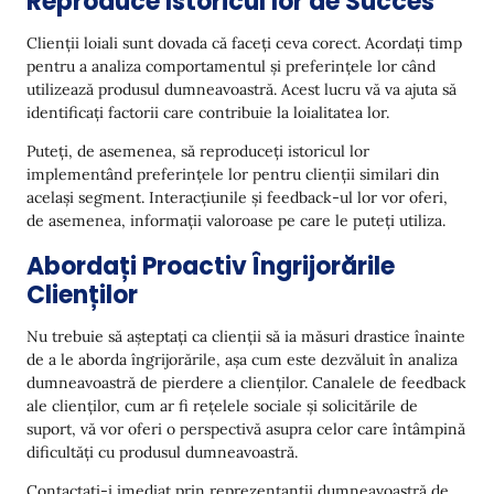
Reproduce Istoricul lor de Succes
Clienții loiali sunt dovada că faceți ceva corect. Acordați timp
pentru a analiza comportamentul și preferințele lor când
utilizează produsul dumneavoastră. Acest lucru vă va ajuta să
identificați factorii care contribuie la loialitatea lor.
Puteți, de asemenea, să reproduceți istoricul lor
implementând preferințele lor pentru clienții similari din
același segment. Interacțiunile și feedback-ul lor vor oferi,
de asemenea, informații valoroase pe care le puteți utiliza.
Abordați Proactiv Îngrijorările
Clienților
Nu trebuie să așteptați ca clienții să ia măsuri drastice înainte
de a le aborda îngrijorările, așa cum este dezvăluit în analiza
dumneavoastră de pierdere a clienților. Canalele de feedback
ale clienților, cum ar fi rețelele sociale și solicitările de
suport, vă vor oferi o perspectivă asupra celor care întâmpină
dificultăți cu produsul dumneavoastră.
Contactați-i imediat prin reprezentanții dumneavoastră de