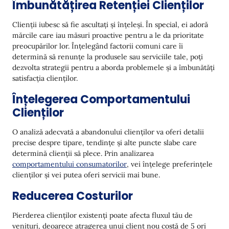
Îmbunătățirea Retenției Clienților
Calculează Rata de Abandon și Monitorizează
Indicatorii Cheie
Clienții iubesc să fie ascultați și înțeleși. În special, ei adoră
Efectuează Analiza Cauzelor Rădăcină
mărcile care iau măsuri proactive pentru a le da prioritate
preocupărilor lor. Înțelegând factorii comuni care îi
Dezvoltă și Implementează Strategii de Reducere
determină să renunțe la produsele sau serviciile tale, poți
a Abandonului
dezvolta strategii pentru a aborda problemele și a îmbunătăți
satisfacția clienților.
Monitorizează și Evaluează Rezultatele
Înțelegerea Comportamentului
5 Modalități de a Reduce Abandonul Clienților
Clienților
Îmbunătățește Satisfacția Clienților cu Experiențe
Personalizate
O analiză adecvată a abandonului clienților va oferi detalii
precise despre tipare, tendințe și alte puncte slabe care
Studiați Clienții Loiali pentru a Reproduce
determină clienții să plece. Prin analizarea
Istoricul lor de Succes
comportamentului consumatorilor
, vei înțelege preferințele
clienților și vei putea oferi servicii mai bune.
Abordați Proactiv Îngrijorările Clienților
Reducerea Costurilor
Optimizați Prețurile și Facturarea
Îmbunătățiți și Inovați Continu
Pierderea clienților existenți poate afecta fluxul tău de
venituri, deoarece atragerea unui client nou costă de 5 ori