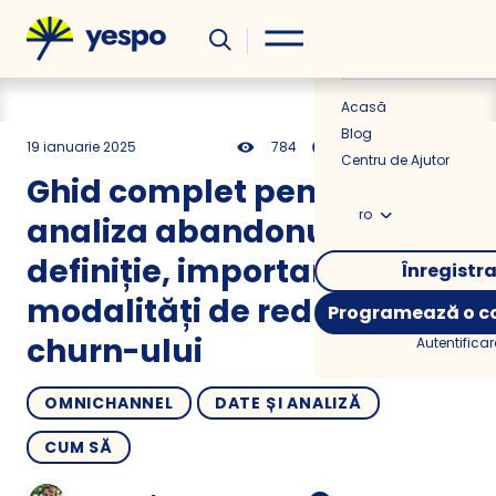
Util
Știri
Acasă
Blog
19 ianuarie 2025
784
19 min
0.00
Centru de Ajutor
Ghid complet pentru
ro
analiza abandonului:
definiție, importanță și 5
Înregistr
modalități de reducere a
Programează o co
churn-ului
Autentificar
OMNICHANNEL
DATE ȘI ANALIZĂ
CUM SĂ