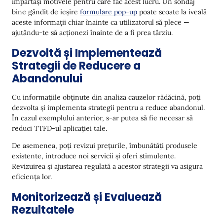
împărtăși motivele pentru care fac acest lucru. Un sondaj
bine gândit de ieșire
formulare pop-up
poate scoate la iveală
aceste informații chiar înainte ca utilizatorul să plece —
ajutându-te să acționezi înainte de a fi prea târziu.
Dezvoltă și Implementează
Strategii de Reducere a
Abandonului
Cu informațiile obținute din analiza cauzelor rădăcină, poți
dezvolta și implementa strategii pentru a reduce abandonul.
În cazul exemplului anterior, s-ar putea să fie necesar să
reduci TTFD-ul aplicației tale.
De asemenea, poți revizui prețurile, îmbunătăți produsele
existente, introduce noi servicii și oferi stimulente.
Revizuirea și ajustarea regulată a acestor strategii va asigura
eficiența lor.
Monitorizează și Evaluează
Rezultatele