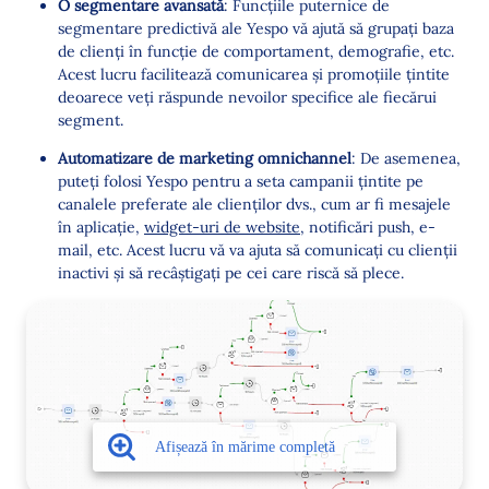
O segmentare avansată
: Funcțiile puternice de
segmentare predictivă ale Yespo vă ajută să grupați baza
de clienți în funcție de comportament, demografie, etc.
Acest lucru facilitează comunicarea și promoțiile țintite
deoarece veți răspunde nevoilor specifice ale fiecărui
segment.
Automatizare de marketing omnichannel
: De asemenea,
puteți folosi Yespo pentru a seta campanii țintite pe
canalele preferate ale clienților dvs., cum ar fi mesajele
în aplicație,
widget-uri de website
, notificări push, e-
mail, etc. Acest lucru vă va ajuta să comunicați cu clienții
inactivi și să recâștigați pe cei care riscă să plece.