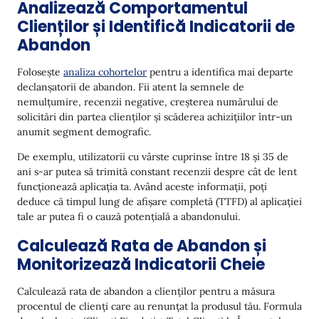
Analizează Comportamentul
Clienților și Identifică Indicatorii de
Abandon
Folosește
analiza cohortelor
pentru a identifica mai departe
declanșatorii de abandon. Fii atent la semnele de
nemulțumire, recenzii negative, creșterea numărului de
solicitări din partea clienților și scăderea achizițiilor într-un
anumit segment demografic.
De exemplu, utilizatorii cu vârste cuprinse între 18 și 35 de
ani s-ar putea să trimită constant recenzii despre cât de lent
funcționează aplicația ta. Având aceste informații, poți
deduce că timpul lung de afișare completă (TTFD) al aplicației
tale ar putea fi o cauză potențială a abandonului.
Calculează Rata de Abandon și
Monitorizează Indicatorii Cheie
Calculează rata de abandon a clienților pentru a măsura
procentul de clienți care au renunțat la produsul tău. Formula