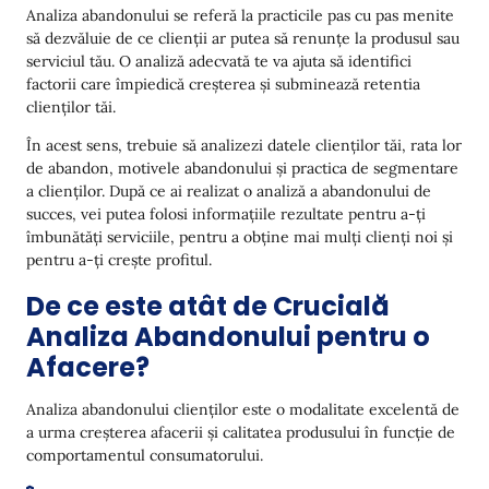
Informarea Dezvoltării Produsului
Analiza abandonului se referă la practicile pas cu pas menite
să dezvăluie de ce clienții ar putea să renunțe la produsul sau
Motivele Principale pentru Renunțarea Clienților
serviciul tău. O analiză adecvată te va ajuta să identifici
factorii care împiedică creșterea și subminează retentia
O Experiență Client Deficitară
clienților tăi.
Nesatisfacția față de un Produs sau Serviciu
În acest sens, trebuie să analizezi datele clienților tăi, rata lor
Preturi Ridicate
de abandon, motivele abandonului și practica de segmentare
a clienților. După ce ai realizat o analiză a abandonului de
Presiuni Competitoriale
succes, vei putea folosi informațiile rezultate pentru a-ți
îmbunătăți serviciile, pentru a obține mai mulți clienți noi și
Demografia și Ciclu de Viață al Clienților
pentru a-ți crește profitul.
Cum să Efectuați Corect Analiza Renunțării
De ce este atât de Crucială
Definiți-vă Obiectivele și Scopurile
Analiza Abandonului pentru o
Afacere?
Colectați și Pregătiți-vă Datele
Segmentează-ți Clienții
Analiza abandonului clienților este o modalitate excelentă de
a urma creșterea afacerii și calitatea produsului în funcție de
Analizează Comportamentul Clienților și
comportamentul consumatorului.
Identifică Indicatorii de Abandon