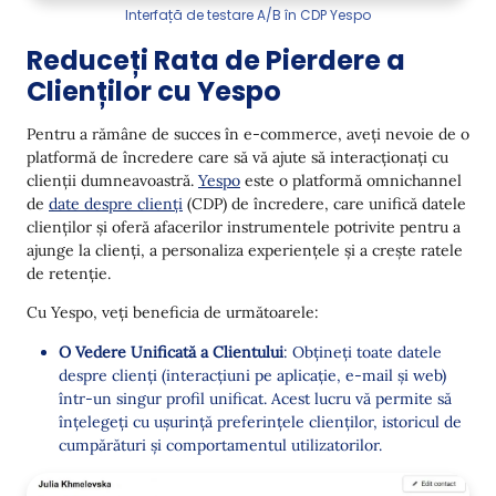
Interfață de testare A/B în CDP Yespo
Reduceți Rata de Pierdere a
Clienților cu Yespo
Pentru a rămâne de succes în e-commerce, aveți nevoie de o
platformă de încredere care să vă ajute să interacționați cu
clienții dumneavoastră.
Yespo
este o platformă omnichannel
de
date despre clienți
(CDP) de încredere, care unifică datele
clienților și oferă afacerilor instrumentele potrivite pentru a
ajunge la clienți, a personaliza experiențele și a crește ratele
de retenție.
Cu Yespo, veți beneficia de următoarele:
O Vedere Unificată a Clientului
: Obțineți toate datele
despre clienți (interacțiuni pe aplicație, e-mail și web)
într-un singur profil unificat. Acest lucru vă permite să
înțelegeți cu ușurință preferințele clienților, istoricul de
cumpărături și comportamentul utilizatorilor.