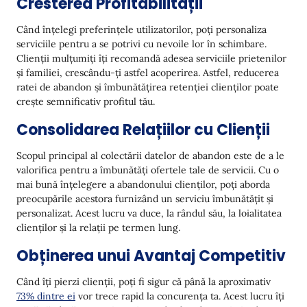
Cresterea Profitabilității
Când înțelegi preferințele utilizatorilor, poți personaliza
serviciile pentru a se potrivi cu nevoile lor în schimbare.
Clienții mulțumiți îți recomandă adesea serviciile prietenilor
și familiei, crescându-ți astfel acoperirea. Astfel, reducerea
ratei de abandon și îmbunătățirea retenției clienților poate
crește semnificativ profitul tău.
Consolidarea Relațiilor cu Clienții
Scopul principal al colectării datelor de abandon este de a le
valorifica pentru a îmbunătăți ofertele tale de servicii. Cu o
mai bună înțelegere a abandonului clienților, poți aborda
preocupările acestora furnizând un serviciu îmbunătățit și
personalizat. Acest lucru va duce, la rândul său, la loialitatea
clienților și la relații pe termen lung.
Obținerea unui Avantaj Competitiv
Când îți pierzi clienții, poți fi sigur că până la aproximativ
73% dintre ei
vor trece rapid la concurența ta. Acest lucru îți