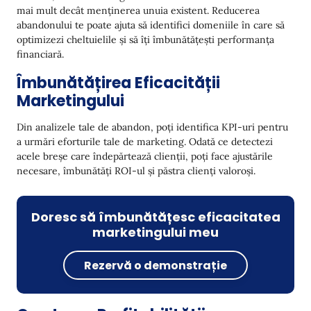
Reduceți Rata de Pierdere a Clienților cu Yespo
mai mult decât menținerea unuia existent. Reducerea
abandonului te poate ajuta să identifici domeniile în care să
Concluzie
optimizezi cheltuielile și să îți îmbunătățești performanța
financiară.
Îmbunătățirea Eficacității
Marketingului
Din analizele tale de abandon, poți identifica KPI-uri pentru
a urmări eforturile tale de marketing. Odată ce detectezi
acele breșe care îndepărtează clienții, poți face ajustările
necesare, îmbunătăți ROI-ul și păstra clienți valoroși.
Doresc să îmbunătățesc eficacitatea
marketingului meu
Rezervă o demonstrație