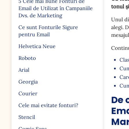
5 Cele mai Bune Fonturi de
tonul ș
Email de Utilizat în Campaniile
Dvs. de Marketing
Unul di
Ce sunt Fonturile Sigure
alegi. 
pentru Email
mesajul
Helvetica Neue
Continu
Roboto
Clas
Cum
Arial
Car
Georgia
Cum
Courier
De 
Cele mai evitate fonturi?
Ema
Stencil
Mar
Comic Sans