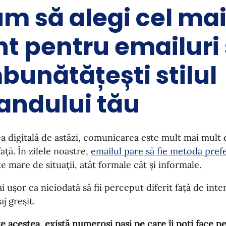
m să alegi cel ma
nt pentru emailuri 
bunătățești stilul
andului tău
a digitală de astăzi, comunicarea este mult mai mult 
față. În zilele noastre,
emailul pare să fie metoda pref
te mare de situații, atât formale cât și informale.
i ușor ca niciodată să fii perceput diferit față de inten
j greșit.
e acestea, există numeroși pași pe care îi poți face pe