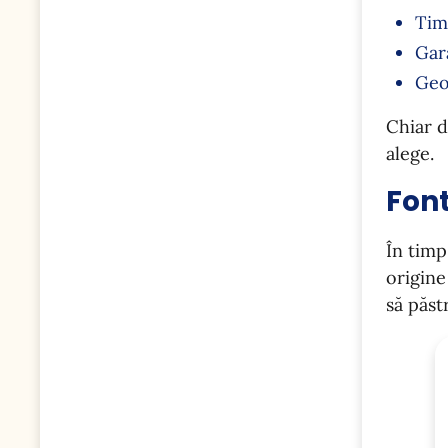
Tim
Ga
Geo
Chiar d
alege.
Font
În timp
origine
să păst