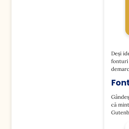
Deși id
fonturi
demarcă
Font
Gândeșt
că mint
Gutenbe