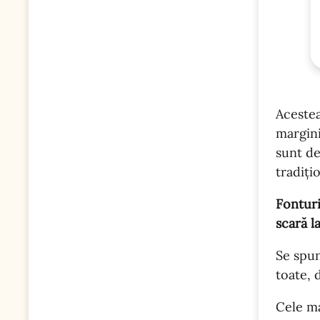
Acestea
margini
sunt de
tradiți
Fonturil
scară l
Se spun
toate, 
Cele ma