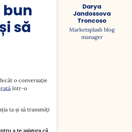
i bun
Darya
Jandossova
Troncoso
și să
Marketsplash blog
manager
decât o conversație
erată
într-o
ția ta și să transmiți
ntru a te asigura că