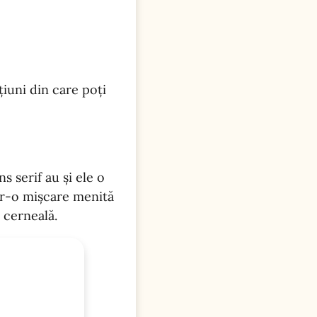
țiuni din care poți
s serif au și ele o
ntr-o mișcare menită
 cerneală.