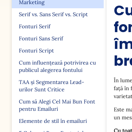
Marketing
Cu
Serif vs. Sans Serif vs. Script
fo
Fonturi Serif
îm
Fonturi Sans Serif
Fonturi Script
br
Cum influențează potrivirea cu
publicul alegerea fontului
În lume
TAA și Segmentarea Lead-
față în 
urilor Sunt Critice
varieta
Cum să Alegi Cel Mai Bun Font
pentru Emailuri
Este ma
un mesa
Elemente de stil în emailuri
Cu toat