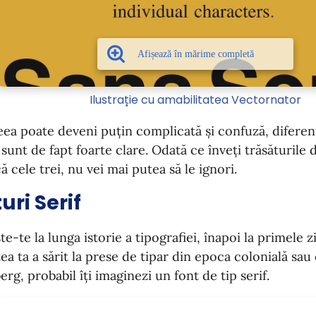
Ilustrație cu amabilitatea Vectornator
eea poate deveni puțin complicată și confuză, diferen
 sunt de fapt foarte clare. Odată ce înveți trăsăturile 
 cele trei, nu vei mai putea să le ignori.
uri Serif
e-te la lunga istorie a tipografiei, înapoi la primele zil
ea ta a sărit la prese de tipar din epoca colonială sau 
rg, probabil îți imaginezi un font de tip serif.