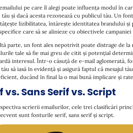
emailului pe care îl alegi poate influența modul în ca
 tău și dacă acesta rezonează cu publicul tău. Un font
ățește lizibilitatea, întărește identitatea brandului ș
specifice care să se alinieze cu obiectivele campaniei 
ltă parte, un font ales nepotrivit poate distrage de la
lurile tale să fie mai greu de citit și potențial determ
iardă interesul. Într-o căsuță de e-mail aglomerată, fo
 tău să iasă în evidență și asigură faptul că mesajul t
 eficient, ducând în final la o mai bună implicare și rat
f vs. Sans Serif vs. Script
spectiva scrierii emailurilor, cele trei clasificări princ
ecvent sunt fonturile serif, sans serif și script.