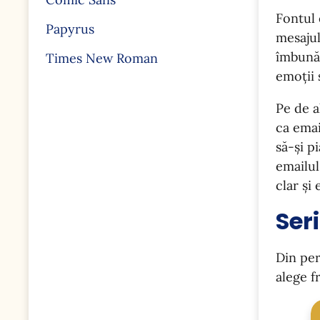
Fontul 
Papyrus
mesajul
îmbunăt
Times New Roman
emoții 
Pe de a
ca emai
să-și p
emailul
clar și
Seri
Din per
alege fr