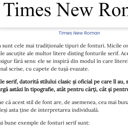
Times New Roman
 sunt cele mai tradiționale tipuri de fonturi. Micile
le ascuțite ale multor litere disting fonturile serif.
sigur fără sens: ele se inspiră din modul în care lite
onal scrise, cu capete de tușă evazate.
e serif, datorită stilului clasic și oficial pe care îl au,
argă astăzi în tipografie, atât pentru cărți, cât și pentr
e că acest stil de font are, de asemenea, cea mai bună 
deși asta ține de interpretarea individuală.
i bune exemple de fonturi serif sunt: