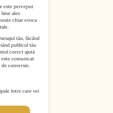
re este perceput
 bine ales
i poate chiar evoca
tale.
 mesajul tău, făcând
inând publicul tău
ntul corect ajută
ău este comunicat
e de conversie.
ipale între care vei