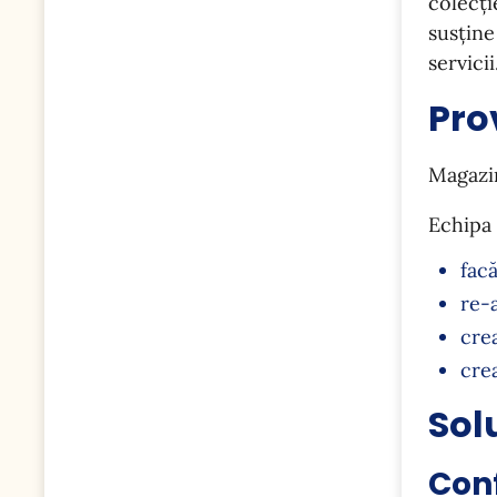
colecți
susține
servicii
Pro
Magazin
Echipa 
fac
re-
crea
cre
Sol
Con