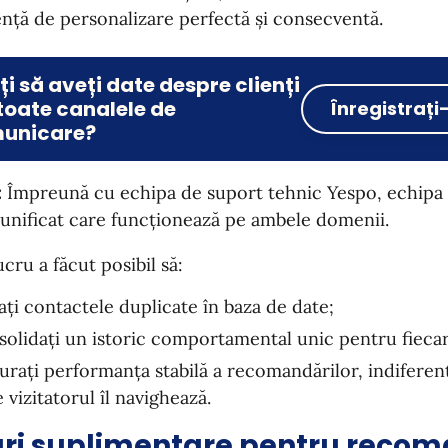
nță de personalizare perfectă și consecventă.
ți să aveți date despre clienți
toate canalele de
Înregistrați
unicare?
:
Împreună cu echipa de suport tehnic Yespo, echipa 
unificat care funcționează pe ambele domenii.
ucru a făcut posibil să:
ați contactele duplicate în baza de date;
solidați un istoric comportamental unic pentru fiecare
gurați performanța stabilă a recomandărilor, indifere
 vizitatorul îl navighează.
ări suplimentare pentru recom