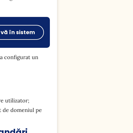
-vă în sistem
a configurat un
 utilizator;
nt de domeniul pe
andări