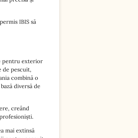
 permis IBIS să
e pentru exterior
 de pescuit,
pania combină o
 bază diversă de
gere, creând
profesioniști.
a mai extinsă