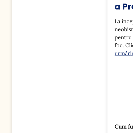
a P
La înce
neobișn
pentru 
foc. Cl
urmărir
Cum fu