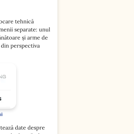
vocare tehnică
menii separate: unul
ânătoare și arme de
 din perspectiva
ii
ctează date despre