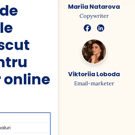
 de
Mariia Natarova
Copywriter
le
scut
ntru
 online
Viktoriia Loboda
Email-marketer
iluri