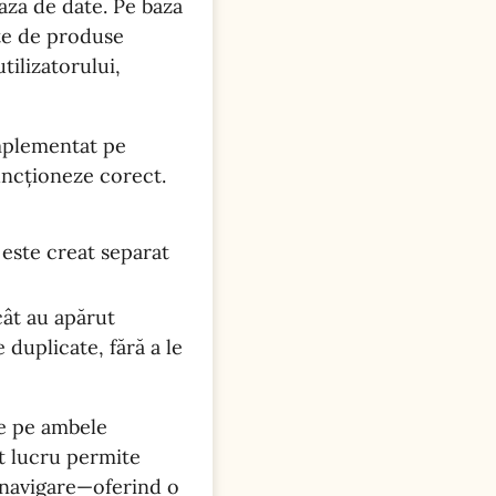
aza de date. Pe baza
nte de produse
ilizatorului,
implementat pe
uncționeze corect.
este creat separat
cât au apărut
 duplicate, fără a le
e pe ambele
st lucru permite
e navigare—oferind o