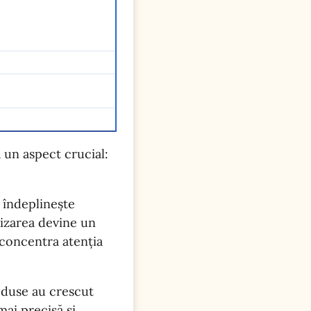
 un aspect crucial:
 îndeplinește
lizarea devine un
 concentra atenția
oduse au crescut
ai precisă și