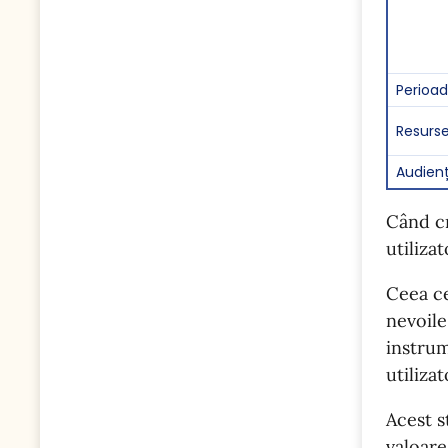
Perioa
Resurs
Audien
Când cr
utiliza
Ceea ce
nevoile
instrum
utiliza
Acest s
valoare