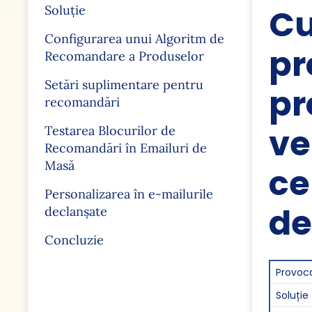
Cu
Soluție
Configurarea unui Algoritm de
pr
Recomandare a Produselor
Setări suplimentare pentru
pr
recomandări
ve
Testarea Blocurilor de
Recomandări în Emailuri de
Masă
ce
Personalizarea în e-mailurile
de
declanșate
Concluzie
Provoc
Soluție