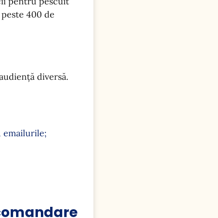
cii pentru pescuit
d peste 400 de
audiență diversă.
 emailurile;
ecomandare