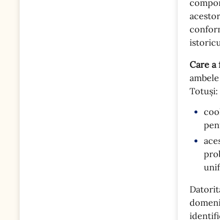
comport
acestor
conform
istoricu
Care a 
ambele 
Totuși:
coo
pen
ace
prob
unif
Datori
domeni
identif