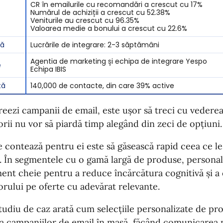
CR în emailurile cu recomandări a crescut cu 17%
Numărul de achiziții a crescut cu 52.38%
Veniturile au crescut cu 96.35%
Valoarea medie a bonului a crescut cu 22.6%
dă
Lucrările de integrare: 2-3 săptămâni
Agentia de marketing și echipa de integrare Yespo
e
Echipa IBIS
ță
140,000 de contacte, din care 39% active
eezi campanii de email, este ușor să treci cu vederea
torii nu vor să piardă timp alegând din zeci de opțiuni.
 contează pentru ei este să găsească rapid ceea ce le
. În segmentele cu o gamă largă de produse, persona
ent cheie pentru a reduce încărcătura cognitivă și a
torului pe oferte cu adevărat relevante.
tudiu de caz arată cum selecțiile personalizate de pr
a campaniilor de email în masă, făcând comunicarea m