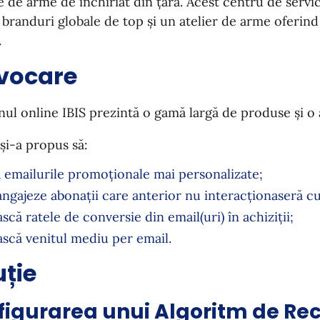
e de arme de închiriat din țară. Acest centru de servi
 branduri globale de top și un atelier de arme oferin
.
vocare
ul online IBIS prezintă o gamă largă de produse și o 
și-a propus să:
ă emailurile promoționale mai personalizate;
angajeze abonații care anterior nu interacționaseră cu
scă ratele de conversie din email(uri) în achiziții;
ască venitul mediu per email.
uție
figurarea unui Algoritm de R