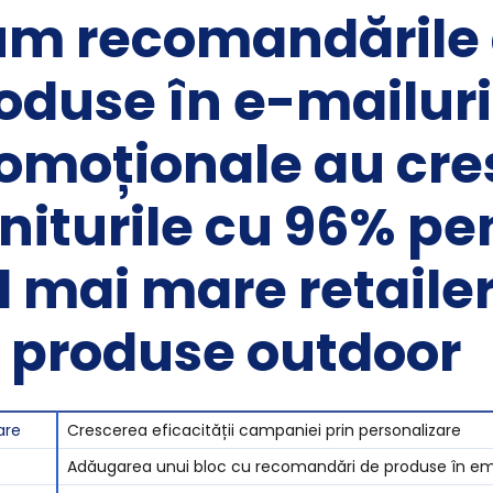
m recomandările
oduse în e-mailuri
omoționale au cre
niturile cu 96% pe
l mai mare retailer
 produse outdoor
are
Crescerea eficacității campaniei prin personalizare
Adăugarea unui bloc cu recomandări de produse în ema