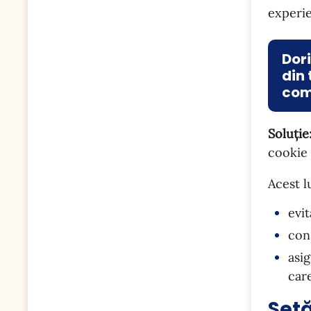
experie
Dori
din 
com
Soluție
cookie 
Acest l
evit
con
asi
care
Set