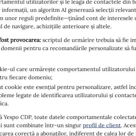
amentul utilizatorilor și le leagă de contactele din b
 informații, un algoritm AI generează selecții releva
 unor reguli predefinite—ținând cont de interesele ut
l de navigare, achizițiile anterioare și altele.
fost provocarea:
scriptul de urmărire trebuia să fie 
domenii pentru ca recomandările personalizate să f
kie-ul care urmărește comportamentul utilizatorului 
tru fiecare domeniu;
st cookie este esențial pentru personalizare, astfel în
leme legate de identificarea utilizatorului și contacte
ica.
tă Yespo CDP, toate datele comportamentale colectat
i sunt combinate într-un singur
profil de client
. Ace
icarea corectă a abonaților, indiferent de calea lor d