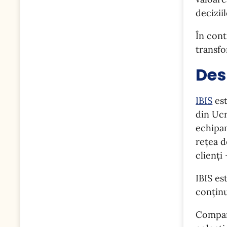
decizii
În cont
transfo
Des
ІBIS
est
din Ucr
echipam
rețea d
clienți 
IBIS es
conținu
Compan