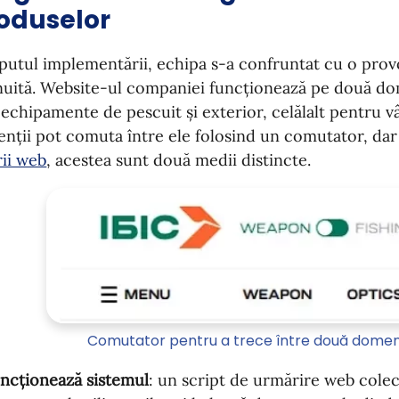
roduselor
putul implementării, echipa s-a confruntat cu o pro
uită. Website-ul companiei funcționează pe două do
echipamente de pescuit și exterior, celălalt pentru v
ienții pot comuta între ele folosind un comutator, dar
ii web
, acestea sunt două medii distincte.
Comutator pentru a trece între două domen
ncționează sistemul
: un script de urmărire web cole