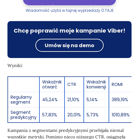
Wiadomość użyta w tajnej wyprzedaży O.TAJE
Chcę poprawić moje kampanie Viber!
Umów się na demo
Wyniki:
Wskaźnik
Wskaźnik
CTR
ROMI
otwarć
konwersji
Regularny
45,24%
21,10%
5,14%
389,19%
segment
Segment
57,83%
20,01%
5,73%
1010,89%
predykcyjny
Kampania z segmentami predykcyjnymi przebijała niemal
wszystkie metryki. Pomimo nieco niższego CTR, osiągnęła