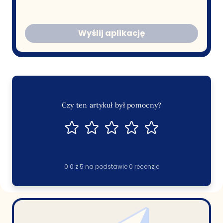
Wyślij aplikację
Czy ten artykuł był pomocny?
0.0
z
5
na podstawie
0
recenzje