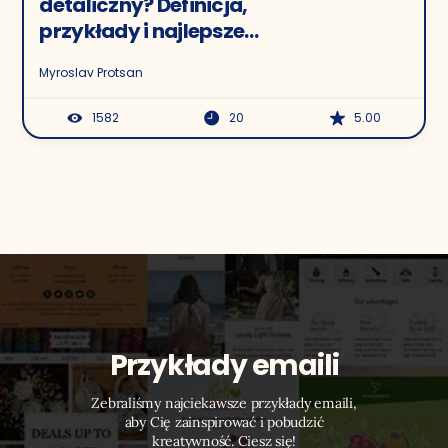
detaliczny? Definicja,
przykłady i najlepsze
praktyki
Myroslav Protsan
1582
20
5.00
Przykłady emaili
Zebraliśmy najciekawsze przykłady emaili,
aby Cię zainspirować i pobudzić
kreatywność. Ciesz się!