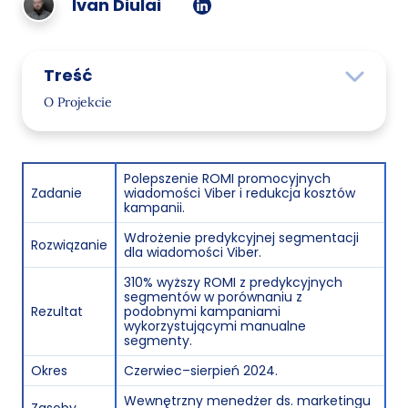
Ivan Diulai
Treść
O Projekcie
Zadanie
Rozwiązanie
Polepszenie ROMI promocyjnych
Zadanie
wiadomości Viber i redukcja kosztów
Implementacja Projektu
kampanii.
Początkowa kampania z segmentami ręcznymi
Wdrożenie predykcyjnej segmentacji
Rozwiązanie
dla wiadomości Viber.
Testowanie segmentów predykcyjnych
310% wyższy ROMI z predykcyjnych
segmentów w porównaniu z
Dalsze testy
Rezultat
podobnymi kampaniami
wykorzystującymi manualne
Wyniki i Plany na Przyszłość
segmenty.
Okres
Czerwiec–sierpień 2024.
Wewnętrzny menedżer ds. marketingu