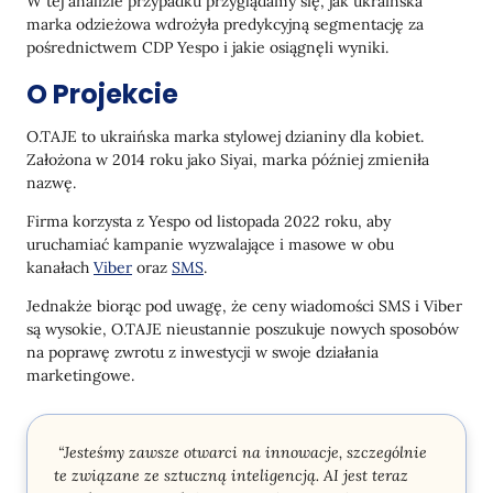
W tej analizie przypadku przyglądamy się, jak ukraińska
marka odzieżowa wdrożyła predykcyjną segmentację za
pośrednictwem CDP Yespo i jakie osiągnęli wyniki.
O Projekcie
O.TAJE to ukraińska marka stylowej dzianiny dla kobiet.
Założona w 2014 roku jako Siyai, marka później zmieniła
nazwę.
Firma korzysta z Yespo od listopada 2022 roku, aby
uruchamiać kampanie wyzwalające i masowe w obu
kanałach
Viber
oraz
SMS
.
Jednakże biorąc pod uwagę, że ceny wiadomości SMS i Viber
są wysokie, O.TAJE nieustannie poszukuje nowych sposobów
na poprawę zwrotu z inwestycji w swoje działania
marketingowe.
“Jesteśmy zawsze otwarci na innowacje, szczególnie
te związane ze sztuczną inteligencją. AI jest teraz