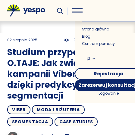
Wiedza
Aktualności
Strona główna
Blog
02 sierpnia 2025
985
10 min
0.00
Centrum pomocy
Studium przypadku
pl
O.TAJE: Jak zwiększyć ROMI
kampanii Viber o 310%
Rejestracja
dzięki predykcyjnej
Zarezerwuj konsultac
segmentacji
Logowanie
VIBER
MODA I BIŻUTERIA
SEGMENTACJA
CASE STUDIES