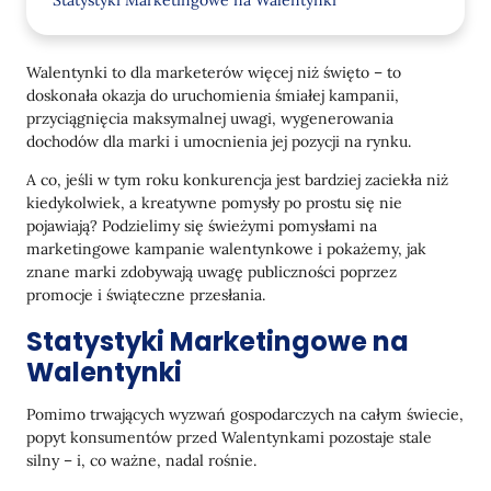
Statystyki Marketingowe na Walentynki
17 Najlepszych Pomysłów Marketingowych na
Walentynki w Tym Roku
Walentynki to dla marketerów więcej niż święto – to
doskonała okazja do uruchomienia śmiałej kampanii,
Uruchom Wyprzedaż na Walentynki
przyciągnięcia maksymalnej uwagi, wygenerowania
Stwórz Przewodnik Prezentowy
dochodów dla marki i umocnienia jej pozycji na rynku.
A co, jeśli w tym roku konkurencja jest bardziej zaciekła niż
Zaoferuj Gotowe Zestawy Prezentowe
kiedykolwiek, a kreatywne pomysły po prostu się nie
Dodaj Poczucie Humoru do Wiadomości
pojawiają? Podzielimy się świeżymi pomysłami na
marketingowe kampanie walentynkowe i pokażemy, jak
Dodaj Romantyczne Widgety na Stronę
znane marki zdobywają uwagę publiczności poprzez
promocje i świąteczne przesłania.
Zaproponuj Darmową Dostawę
Statystyki Marketingowe na
Poza Handel: Podziel się Ciepłem
Walentynki
Zainspiruj Romantyczne Gesty
Pomimo trwających wyzwań gospodarczych na całym świecie,
Świętuj Samoocenę
popyt konsumentów przed Walentynkami pozostaje stale
Nie Przegap – Zaoferuj Subskrypcję
silny – i, co ważne, nadal rośnie.