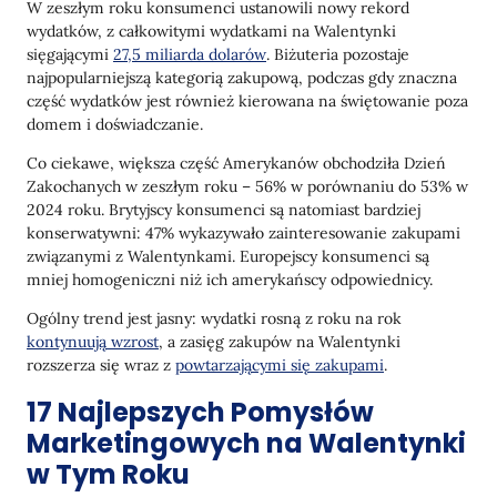
Stwórz Specjalną Ofertę na Kolację
W zeszłym roku konsumenci ustanowili nowy rekord
wydatków, z całkowitymi wydatkami na Walentynki
Przyciągnij uwagę ofertą ograniczoną czasowo
sięgającymi
27,5 miliarda dolarów
. Biżuteria pozostaje
najpopularniejszą kategorią zakupową, podczas gdy znaczna
Podziękuj
część wydatków jest również kierowana na świętowanie poza
domem i doświadczanie.
Zaproponuj spersonalizowane prezenty
Co ciekawe, większa część Amerykanów obchodziła Dzień
Prowadź konsumenta według kategorii
Zakochanych w zeszłym roku – 56% w porównaniu do 53% w
Ratuj swoich klientów kartami podarunkowymi na
2024 roku. Brytyjscy konsumenci są natomiast bardziej
ostatnią chwilę
konserwatywni: 47% wykazywało zainteresowanie zakupami
związanymi z Walentynkami. Europejscy konsumenci są
Zalecaj dodatkowe produkty
mniej homogeniczni niż ich amerykańscy odpowiednicy.
Przypadki Użycia Marketingu na Walentynki
Ogólny trend jest jasny: wydatki rosną z roku na rok
kontynuują wzrost
, a zasięg zakupów na Walentynki
Zamień Klasyczną Grę w Walentynkową
rozszerza się wraz z
powtarzającymi się zakupami
.
Wizualizację
17 Najlepszych Pomysłów
Zmiana Świątecznego Posiłku w Okazję
Promocyjną
Marketingowych na Walentynki
w Tym Roku
Kiedy Twoja Marka Jest Rozpoznawalna na
Świecie, Prostota Działa