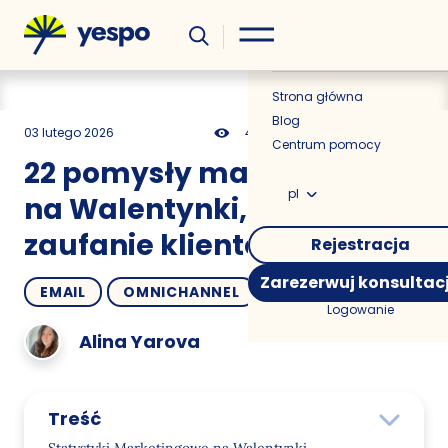
Wiedza
Aktualności
Strona główna
Blog
03 lutego 2026
449
12 min
0.00
Centrum pomocy
22 pomysły marketingowe
pl
na Walentynki, aby zdobyć
zaufanie klientów
Rejestracja
Zarezerwuj konsultac
EMAIL
OMNICHANNEL
POMYSŁY
Logowanie
Alina Yarova
Treść