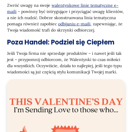
Zwróć uwagę na swoje
walentynkowe linie tematyczne e-
maili
– powinny być intrygujące i przyciągać uwagę klientów,
a nie ich nudzić. Dobrze skonstruowana linia tematyczna
pomaga również zapobiec
odbijaniu e-maili
, zapewniając, że
Twoja wiadomość trafi do skrzynki odbiorczej.
Poza Handel: Podziel się Ciepłem
Jeśli Twoja firma nie sprzedaje produktów – i nawet jeśli tak
jest – przypomnij odbiorcom, że Walentynki to czas miłości
dla wszystkich. Oczywiście, działa to najlepiej, jeśli tego typu
wiadomości są już częścią stylu komunikacji Twojej marki.