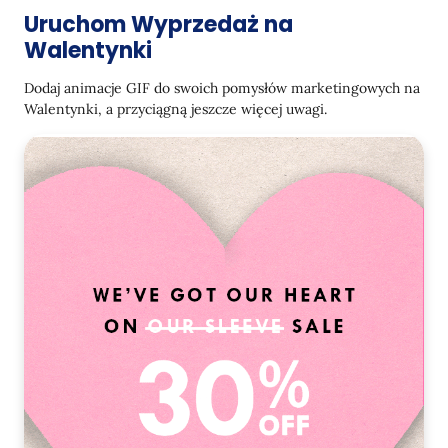
Uruchom Wyprzedaż na
Przemyślane Rozwiązanie na Ostatnią Chwilę na
Walentynki
Walentynki
Dodaj animacje GIF do swoich pomysłów marketingowych na
Kiedy Nazwa Marki Staje Się Częścią Święta
Walentynki, a przyciągną jeszcze więcej uwagi.
Napędzaj swoje działania marketingowe na
Walentynki z Yespo
Końcowe myśli