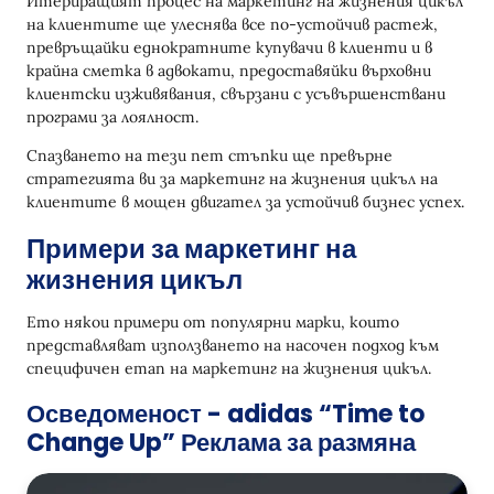
Итериращият процес на маркетинг на жизнения цикъл
на клиентите ще улеснява все по-устойчив растеж,
превръщайки еднократните купувачи в клиенти и в
крайна сметка в адвокати, предоставяйки върховни
клиентски изживявания, свързани с усъвършенствани
програми за лоялност.
Спазването на тези пет стъпки ще превърне
стратегията ви за маркетинг на жизнения цикъл на
клиентите в мощен двигател за устойчив бизнес успех.
Примери за маркетинг на
жизнения цикъл
Ето някои примери от популярни марки, които
представляват използването на насочен подход към
специфичен етап на маркетинг на жизнения цикъл.
Осведоменост - adidas “Time to
Change Up” Реклама за размяна