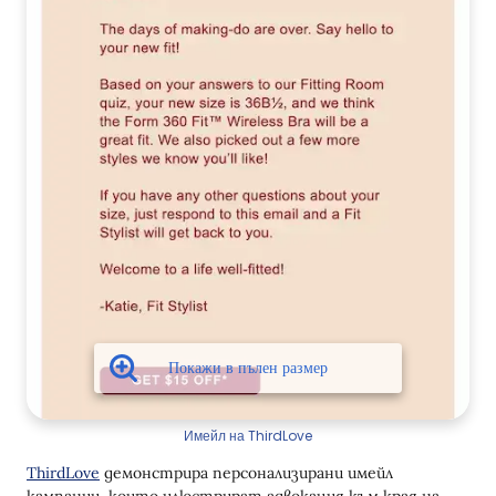
Имейл на ThirdLove
ThirdLove
демонстрира персонализирани имейл
кампании, които илюстрират адвокация към края на