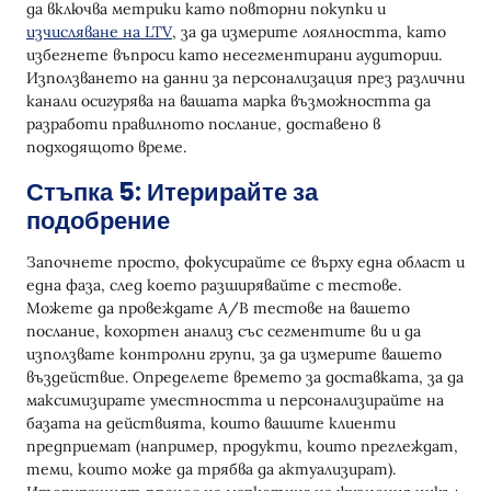
да включва метрики като повторни покупки и
изчисляване на LTV
, за да измерите лоялността, като
избегнете въпроси като несегментирани аудитории.
Използването на данни за персонализация през различни
канали осигурява на вашата марка възможността да
разработи правилното послание, доставено в
подходящото време.
Стъпка 5: Итерирайте за
подобрение
Започнете просто, фокусирайте се върху една област и
една фаза, след което разширявайте с тестове.
Можете да провеждате A/B тестове на вашето
послание, кохортен анализ със сегментите ви и да
използвате контролни групи, за да измерите вашето
въздействие. Определете времето за доставката, за да
максимизирате уместността и персонализирайте на
базата на действията, които вашите клиенти
предприемат (например, продукти, които преглеждат,
теми, които може да трябва да актуализират).