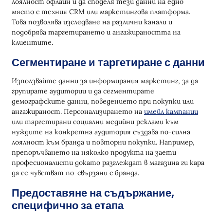
лоялност офлайн и да споделя тези данни на едно
място с техния CRM или маркетингова платформа.
Това позволява изследване на различни канали и
подобрява таргетирането и ангажираността на
клиентите.
Сегментиране и таргетиране с данни
Използвайте данни за информирания маркетинг, за да
групирате аудитории и да сегментирате
демографските данни, поведението при покупки или
ангажираност. Персонализирането на
имейл кампании
или таргетирани социални медийни реклами към
нуждите на конкретна аудитория създава по-силна
лоялност към бранда и повторни покупки. Например,
препоръчването на няколко продукта на заети
професионалисти докато разглеждат в магазина ги кара
да се чувстват по-свързани с бранда.
Предоставяне на съдържание,
специфично за етапа