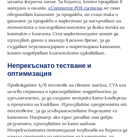
цялата жизнена линия. За бизнеси, които продават в
магазини и онлайн,
eCommerce POS системи
не само
обединяват каналите за продажби, но също така и
данните за продажби и маркетинг за насърчаване на
точността и последователността за всяка точка на
контакт с клиента. Сега маркетолозите могат да
използват данни и анализи в реално време, за да
създават персонализирани и таргетирани кампании,
които подобряват клиентското изживяване.
Непрекъснато тестване и
оптимизация
Провеждайте A/B тестове на своите имейли, CTA или
целеви страници и проследявайте подробности за
изпълнението, за да следите метрики като конверсии
и проценти на кликване. Използвайте прозренията от
тестовете, за да усъвършенствате бъдещите си
кампании. Например, ако едно заглавие има добри
резултати, използвайте го като шаблон.
Непрекъснатата оптимизация позволява на бизнеса да
намали степента на отпадане на клиентите, да