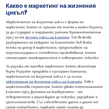
Какво е маркетинг на жизнения
Стъпка 3: Създайте подходящо съдържание и
цикъл?
послания
Стъпка 4: Използвайте цялата си
Маркетингът на жизнения цикъл е форма на
информация
маркетинг, която се прилага от големи и малки бизнеси,
за да създадат и подхранят значими взаимоотношения
Стъпка 5: Итерирайте за подобрение
през целия
жизнен цикъл на клиента
. Той включва
разбирането на нуждите на клиентите във всяка
Примери за маркетинг на жизнения цикъл
точка на допир в маркетинга, предоставяне на
Осведоменост - adidas “Time to Change Up”
персонализирани и съответни преживявания, които
Реклама за размяна
стимулират ангажираността и повторните покупки.
Обмисляне: Бюлетин на Outside Magazine
За разлика от масовия маркетинг, който акцентира
върху бързите продажби и изолирани кампании,
Конверсия: Промоционална оферта на
маркетингът на жизнения цикъл е за пълна
Backcountry
оркестрация на жизнения цикъл на клиента
. Това е
маркетингова стратегия, която движи потенциалните
Задържане: Кампания на Sierra Club за Деня на
клиенти през фунията на конверсията – от
Земята
осведоменост и разглеждане до покупка, задържане и
Адвокация: Персонализирани имейли на
застъпничество. Със собствените данни и данни от
Thirdlove
самия потребител, марките имат силата да