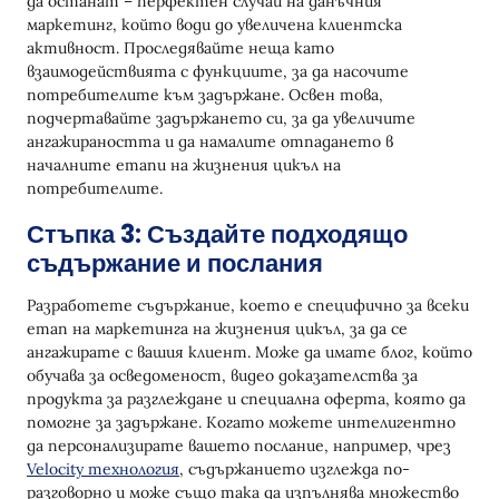
да останат – перфектен случай на данъчния
маркетинг, който води до увеличена клиентска
активност. Проследявайте неща като
взаимодействията с функциите, за да насочите
потребителите към задържане. Освен това,
подчертавайте задържането си, за да увеличите
ангажираността и да намалите отпадането в
началните етапи на жизнения цикъл на
потребителите.
Стъпка 3: Създайте подходящо
съдържание и послания
Разработете съдържание, което е специфично за всеки
етап на маркетинга на жизнения цикъл, за да се
ангажирате с вашия клиент. Може да имате блог, който
обучава за осведоменост, видео доказателства за
продукта за разглеждане и специална оферта, която да
помогне за задържане. Когато можете интелигентно
да персонализирате вашето послание, например, чрез
Velocity технология
, съдържанието изглежда по-
разговорно и може също така да изпълнява множество