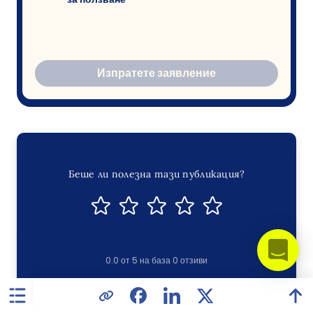
Изпратете заявление
Беше ли полезна тази публикация?
0.0
от
5
на база
0
отзиви