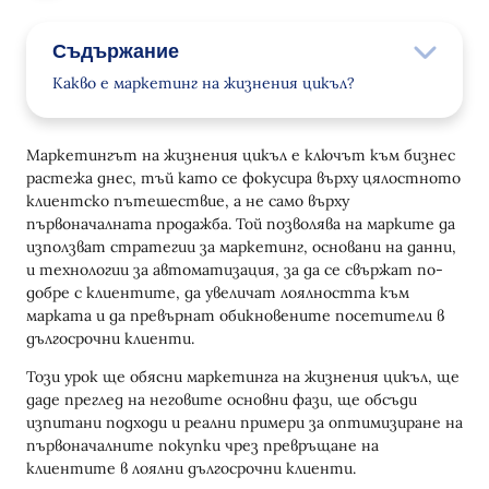
Съдържание
Какво е маркетинг на жизнения цикъл?
5 основни етапа на маркетинга на жизнения
цикъл
Маркетингът на жизнения цикъл е ключът към бизнес
растежа днес, тъй като се фокусира върху цялостното
Осведоменост
клиентско пътешествие, а не само върху
Разглеждане
първоначалната продажба. Той позволява на марките да
използват стратегии за маркетинг, основани на данни,
Конверсия
и технологии за автоматизация, за да се свържат по-
добре с клиентите, да увеличат лоялността към
Задържане
марката и да превърнат обикновените посетители в
дългосрочни клиенти.
Адвокация
Този урок ще обясни маркетинга на жизнения цикъл, ще
Как да изградите стратегия за маркетинг през
даде преглед на неговите основни фази, ще обсъди
жизнения цикъл
изпитани подходи и реални примери за оптимизиране на
Стъпка 1: Определете вашата аудитория
първоначалните покупки чрез превръщане на
клиентите в лоялни дългосрочни клиенти.
Стъпка 2: Намерете вашия момент "Аха"