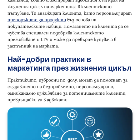
жизнения цикъл на маркетинга в клиентското
пътуване. Те ангажират клиента, като персонализират
препоръките за продукти
въз основа на
покупателските навици. Помагането на клиента да се
чувства специален подобрява клиентското
преживяване и LTV и може да превърне купувача в
застъпник на марката.
Най-добри практики в
маркетинга през жизнения цикъл
Практиките, изброени по-долу, могат да помогнат за
създаването на безпроблемно, персонализирано,
омниканално изживяване за потенциалните клиенти,
превръщайки ги в адвокати.