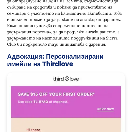
за отпразнуване на Деня на Земята, възможности за
събиране на средства и покани да присъствате на
семинари с участието на климатични активисти. Това
е отличен пример за задържане на ангажиран дарител.
Кампанията използва споделените ценности на
задържания персонал, за да продължи ангажирането, а
задържането на настоящите поддръжници на Sierra
Club би подкрепило тази инициатива с дарения.
Адвокация: Персонализирани
имейли на Thirdlove