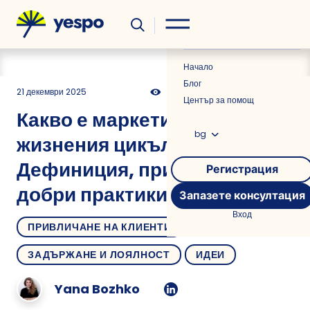
Полезно
Новини
Начало
Блог
21 декември 2025
667
31 мин
0.00
Център за помощ
Какво е маркетинг на
bg
жизнения цикъл?
Дефиниция, примери и най-
Регистрация
добри практики
Запазете консултация
Вход
ПРИВЛИЧАНЕ НА КЛИЕНТИ
ЗАДЪРЖАНЕ И ЛОЯЛНОСТ
ИДЕИ
Yana Bozhko