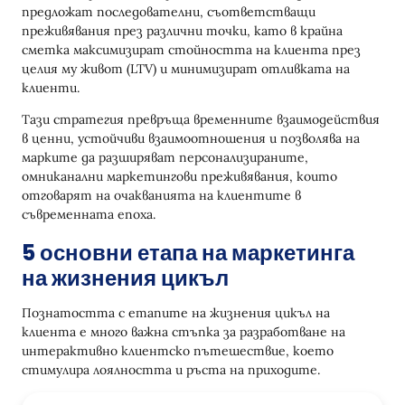
предложат последователни, съответстващи
Най-добри практики в маркетинга през
преживявания през различни точки, като в крайна
жизнения цикъл
сметка максимизират стойността на клиента през
целия му живот (LTV) и минимизират отливката на
Синхронизиране на маркетинговите и
клиенти.
продажбените екипи
Тази стратегия превръща временните взаимодействия
Сегментиране и таргетиране с данни
в ценни, устойчиви взаимоотношения и позволява на
Предоставяне на съдържание, специфично за
марките да разширяват персонализираните,
етапа
омниканални маркетингови преживявания, които
отговарят на очакванията на клиентите в
Използване на напреднали инструменти
съвременната епоха.
Непрекъснато тестване и оптимизация
5 основни етапа на маркетинга
на жизнения цикъл
Заключение
Познатостта с етапите на жизнения цикъл на
клиента е много важна стъпка за разработване на
интерактивно клиентско пътешествие, което
стимулира лоялността и ръста на приходите.