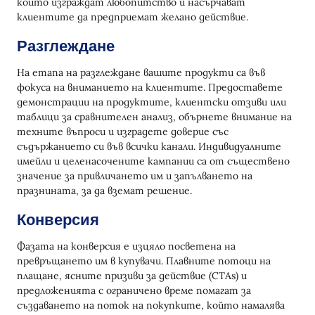
които изграждат любопитство и насърчават
клиентите да предприемат желано действие.
Разглеждане
На етапа на разглеждане вашите продукти са във
фокуса на вниманието на клиентите. Предоставете
демонстрации на продуктите, клиентски отзиви или
таблици за сравнителен анализ, обърнете внимание на
техните въпроси и изградете доверие със
съдържанието си във всички канали. Индивидуалните
имейли и целенасочените кампании са от съществено
значение за привличането им и запълването на
празнината, за да вземат решение.
Конверсия
Фазата на конверсия е изцяло посветена на
превръщането им в купувачи. Плавните потоци на
плащане, ясните призиви за действие (CTAs) и
предложенията с ограничено време помагат за
създаването на поток на покупките, който намалява