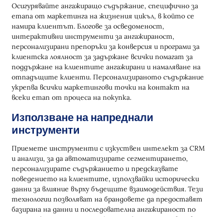
Осигурявайте ангажиращо съдържание, специфично за
етапа от маркетинга на жизнения цикъл, в който се
намира клиентът. Блогове за осведоменост,
интерактивни инструменти за ангажираност,
персонализирани препоръки за конверсия и програми за
клиентска лоялност за задържане всички помагат за
поддържане на клиентите ангажирани и намаляване на
отпадъщите клиенти. Персонализираното съдържание
укрепва всички маркетингови точки на контакт на
всеки етап от процеса на покупка.
Използване на напреднали
инструменти
Приемете инструменти с изкуствен интелект за CRM
и анализи, за да автоматизирате сегментирането,
персонализирате съдържанието и предсказвате
поведението на клиентите, използвайки исторически
данни за влияние върху бъдещите взаимодействия. Тези
технологии позволяват на брандовете да предоставят
базирана на данни и последователна ангажираност по