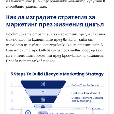
на клиентите (LTV), превръщайки лоялните купувачи в
гласовити защитници.
Как да изградите стратегия за
маркетинг през жизнения цикъл
Ефективната стратегия за маркетинг през жизнения
цикъл насочва клиентите през всяка стъпка от
тяхното пътуване, осигурявайки консистентност в
клиентските преживявания и ефективно поддържане
на потенциални клиенти през крос-канална кампания.
Следва петстъпков подход: