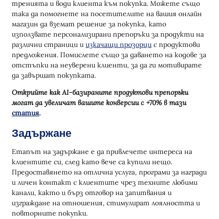
тренията и води клиента към покупка. Можете също
така да помогнете на посетителите на вашия онлайн
магазин да вземат решение за покупка, като
използвате персонализирани препоръки за продукти на
различни страници и
изкачащи прозорци
с продуктови
предложения. Помислете също за даването на кодове за
отстъпки на неуверени клиенти, за да ги мотивирате
да завършат покупката.
Открийте как AI-базираните продуктови препоръки
могат да увеличат вашите конверсии с +70% в тази
статия
.
Задържане
Етапът на задържане е да привлечете интереса на
клиентите си, след като вече са купили нещо.
Предоставянето на отлична услуга, програми за награди
и личен контакт с клиентите чрез техните любими
канали, както и бърз отговор на запитвания и
изграждане на отношения, стимулират лоялността и
повторните покупки.