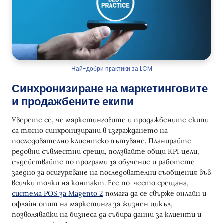
Най-добри практики за LCM
Синхронизиране на маркетинговите
и продажбените екипи
Уверете се, че маркетинговите и продажбените екипи
са тясно синхронизирани в изграждането на
последователно клиентско пътуване. Планирайте
редовни съвместни срещи, ползвайте общи KPI цели,
съдействайте по програми за обучение и работете
заедно за осигуряване на последователни съобщения във
всички точки на контакт. Все по-често срещана,
система POS за Magento 2
помага да се свърже онлайн и
офлайн опит на маркетинга за жизнен цикъл,
позволявайки на бизнеса да събира данни за клиенти и