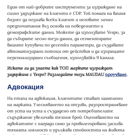
Един от най-добрите инструменти за изграждане на
силно задържане на клиенти е CDP. Той помага на вашия
бизнес да познава всеки клиент и неговите лични
предпочитания въз основа на поведението и
демографските данни. Можете да използвате Yespo, за
да събирате лесно тези данни, да сегментирате
вашите купувачи по десетки параметри, да създавате
автоматизирани потоци от действия и да изпращате
персонализирани съобщения, използвайки 9 канала.
Искате ли да знаете как ТОП марките изграждат
задържане с Yespo? Разгледайте този MAUDAU
проучване
.
Адвокация
На етапа на адвокация, клиентите стават шампиони
на марката. Улесняването на отзиви, разпространяване
от уста на уста и създадено от потребителите
съдържание увеличава техния брой. Оценяването на
адвокатите с награди само за привилегировани засилва
тяхната лоялност и удължава стойността на живота