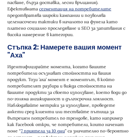
пасване, бърза доставка, лесни връщания).
Ефективната
сегментация на потребителите
предотвратява широки кампании и позволява
целенасочени тактики в началото на фунела като
платено социално проследяване и SEO за запитвания с
висока намерение в категории.
Стъпка 2: Намерете вашия момент
"Аха"
Идентифицирайте момента, когато вашите
потребители осъзнават стойността на вашия
продукт. Този ’аха’ момент е моментът, в който
потребителят разбира и вижда стойността на
вашите продукти за своето използване, което води до
по-голяма ангажираност и дългосрочна лоялност.
Наблюдавайте метрики за използване, проведете
анкети сред клиенти или тествайте пътища за
вътрешен потребител по трендове, като например
как Facebook откри, че потребители, които наченат
поне “
7 приятели за 10 дни
” са значително по-вероятно