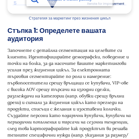
Стратегия за маркетинг през жизнения цикъл
Стъпка 1: Определете вашата
аудитория
Започнете с детайлна сегментация на целевите си
клиенти. Идентифицирайте демографски, поведение и
точки на болка, за да насочите вашите маркетингови
усилия през жизнения цикъл. За електронната
търговия сегментирайте по роли и намерение:
първопосетители срещу връщащи се купувачи, VIP-ове
с висока AOV срещу търсачи на изгодни сделки,
разглеждачи на категории (напр. обувки срещу връхни
дрехи) и сигнали за жизнения цикъл като прегледи на
продукти, списъци с желания и изоставени колички.
Създайте персони като
подаръчни купувачи
,
купувачи на
периодични попълнения
и
търсачи на сезонни тенденции
,
след това картографирайте как продуктът ви решава
техните специфични нужди (напр. указания за размер/