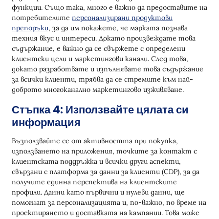
функции. Също така, много е важно да предоставите на
потребителите
персонализирани продуктови
препоръки
, за да им покажете, че марката познава
техния вкус и интереси. Докато произвеждате това
съдържание, е важно да се свържете с определени
клиентски цели и маркетингови канали. След това,
докато разработвате и изпълнявате това съдържание
за всички клиенти, трябва да се стремите към най-
доброто многоканално маркетингово изживяване.
Стъпка 4: Използвайте цялата си
информация
Възползвайте се от активността при покупка,
използването на приложения, точките за контакт с
клиентската поддръжка и всички други аспекти,
свързани с платформа за данни за клиенти (CDP), за да
получите единна перспектива на клиентските
профили. Данни като първични и нулеви данни, ще
помогнат за персонализацията и, по-важно, по време на
проектирането и доставката на кампании. Това може