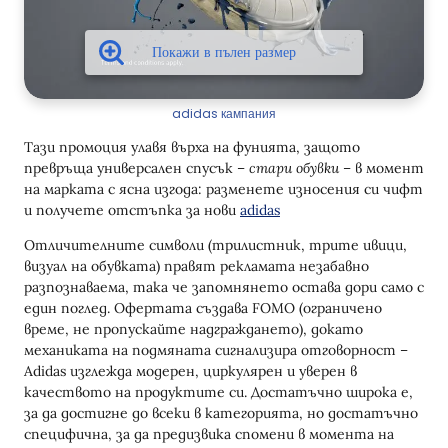
adidas кампания
Тази промоция улавя върха на фунията, защото
превръща универсален спусък –
стари обувки
– в момент
на марката с ясна изгода: разменете износения си чифт
и получете отстъпка за нови
adidas
Отличителните символи (трилистник, трите ивици,
визуал на обувката) правят рекламата незабавно
разпознаваема, така че запомнянето остава дори само с
един поглед. Офертата създава FOMO (ограничено
време, не пропускайте надграждането), докато
механиката на подмяната сигнализира отговорност –
Adidas изглежда модерен, циркулярен и уверен в
качеството на продуктите си. Достатъчно широка е,
за да достигне до всеки в категорията, но достатъчно
специфична, за да предизвика спомени в момента на