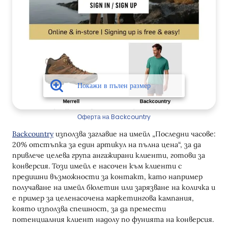
Оферта на Backcountry
Backcountry
използва заглавие на имейл „Последни часове:
20% отстъпка за един артикул на пълна цена“, за да
привлече целева група ангажирани клиенти, готови за
конверсия. Този имейл е насочен към клиенти с
предишни възможности за контакт, като например
получаване на имейл бюлетин или зарязване на количка и
е пример за целенасочена маркетингова кампания,
която използва спешност, за да премести
потенциалния клиент надолу по фунията на конверсия.