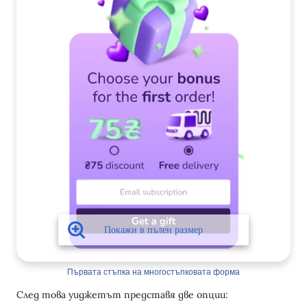
Първата стъпка на многостъпковата форма
След това уиджетът представя две опции: