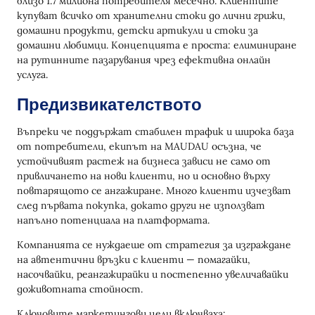
близо 1.7 милиона потребителя месечно. Клиентите
купуват всичко от хранителни стоки до лични грижи,
домашни продукти, детски артикули и стоки за
домашни любимци. Концепцията е проста: елиминиране
на рутинните пазарувания чрез ефективна онлайн
услуга.
Предизвикателството
Въпреки че поддържат стабилен трафик и широка база
от потребители, екипът на MAUDAU осъзна, че
устойчивият растеж на бизнеса зависи не само от
привличането на нови клиенти, но и основно върху
повтарящото се ангажиране. Много клиенти изчезват
след първата покупка, докато други не използват
напълно потенциала на платформата.
Компанията се нуждаеше от стратегия за изграждане
на автентични връзки с клиенти — помагайки,
насочвайки, реангажирайки и постепенно увеличавайки
доживотната стойност.
Ключовите маркетингови цели включваха: