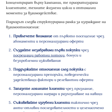
концентрират върху кампании, те приоритизираха
клиентите, техните жизнени цикли и оптимални
моменти за взаимодействие.
Подходът следва структурирана рамка за изграждане на
взаимоотношения:
Привлечете внимание
от първото посещение чрез
абонаменти и персонализирани оферти
Създайте незабравими първи покупки
чрез
посрещащи работни потоци
, бонуси и
безпроблемни изживявания
Поддържайте отношения след покупка
с
персонализирани препоръки, поведенчески
задействащи фактори и релевантни оферти
Запазете лоялните клиенти
чрез признание,
персонализирани награди и разпознаване на навици
Съживявайте изгубени клиенти
тактично чрез
анти-отливни последователности и целенасочено