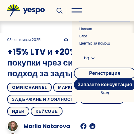
Полезно
Новини
Начало
Блог
03 септември 2025
870
28 мин
0.00
Център за помощ
+15% LTV и +20% повторни
bg
покупки чрез систематичен
подход за задържане
Регистрация
Запазете консултация
OMNICHANNEL
МАРКЕТПЛЕЙСИ
Вход
ЗАДЪРЖАНЕ И ЛОЯЛНОСТ
СЕГМЕНТАЦИЯ
ИДЕИ
КЕЙСОВЕ
Mariia Natarova