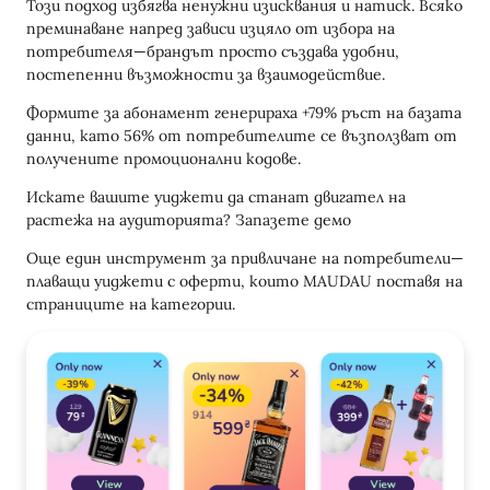
Този подход избягва ненужни изисквания и натиск. Всяко
преминаване напред зависи изцяло от избора на
потребителя—брандът просто създава удобни,
постепенни възможности за взаимодействие.
Формите за абонамент генерираха +79% ръст на базата
данни, като 56% от потребителите се възползват от
получените промоционални кодове.
Искате вашите уиджети да станат двигател на
растежа на аудиторията? Запазете демо
Още един инструмент за привличане на потребители—
плаващи уиджети с оферти, които MAUDAU поставя на
страниците на категории.