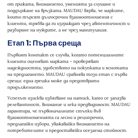
от грижата, вниманието, уменията за слушане и
поддържане на връзката. MAUDAU вярва, че марките,
които търсят дългосрочни взаимоотношения с
клиенти, трябва да ги изграждат чрез автентичност и
разбиране на нуждите, а не чрез манипулация.
Етап 1: Първа среща
Първият контакт се случва, когато потенциалните
клиенти оценяват марката – проверяват
надеждността, удобството на покупката и яснотата
на предлагането. MAUDAU сравнява този етап с първи
срещи: една грешка може да предотврати
продължението.
Успехът изисква избягване на натиск, като се запазва
релевантност, внимание и лека предвидимост. MAUDAU
гарантира, че първоначалните стъпки във
взаимоотношенията са лесни и реципрочни,
предлагайки избори, уважавайки вниманието на
потребителите и предоставяйки осезаема стойност.