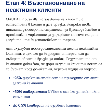
Етап 4: Възстановяване на
неактивни клиенти
MAUDAU признава, че загубата на клиенти е
естествена в която и да е връзка. Въпреки това,
тяхната дългосрочна стратегия за взаимодействие и
проактивен маркетинг за задържане не само следят
загубите—те възстановяват интереса.
Анти-загубни последователности целят неактивни
клиенти, с цел или да възродят интерес, или да
съберат обратна връзка за отказ. Резултатите от
кампании доказват, че дори изгубени клиенти могат да
се върнат чрез деликатни, персонализирани подходи:
+25% директна стойност на приходите
от анти-
загубни кампании
~50% отворяемост
в Viber и имейли за неактивни
сегменти
До 0.5%
конверсия на изгубени клиенти