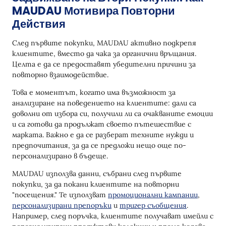
MAUDAU Мотивира Повторни
Действия
След първите покупки, MAUDAU активно подкрепя
клиентите, вместо да чака за органични връщания.
Целта е да се предоставят убедителни причини за
повторно взаимодействие.
Това е моментът, когато има възможност за
анализиране на поведението на клиентите: дали са
доволни от избора си, получили ли са очакваните емоции
и са готови да продължат своето пътешествие с
марката. Важно е да се разберат техните нужди и
предпочитания, за да се предложи нещо още по-
персонализирано в бъдеще.
MAUDAU използва данни, събрани след първите
покупки, за да покани клиентите на повторни
"посещения." Те използват
промоционални кампании
,
персонализирани препоръки
и
тригер съобщения
.
Например, след поръчка, клиентите получават имейли с