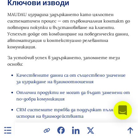
Ключови изводи
MAUDAU изградиха задържането като цялостен
систематичен процес — от първоначалния контакт до
повторни покупки и възстановяване на клиенти.
Успехът дойде от комбиниране на поведенчески данни,
автоматизация и контекстуално релевантна
комуникация.
За устойчив успех в задържането, запомнете тези
основи:
Качествените данни са от съществено значение
за изграждане на взаимоотношения
Отлични продукти не могат да бъдат заменени от
по-добра комуникация
CRM системите трябва да поддържат пълна
история на взаимодействията
Маркетинговите инструменти изискват
гъвкавост и контрол