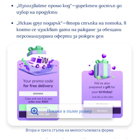
„Използвайте промо код“—директен достъп до
избор на продукти
„Искам друг подарък“—втора стъпка на потока, в
която се изискват дати на раждане за обещани
персонализирани оферти за рожден ден
Втора и трета стъпка на многостъпковата форма