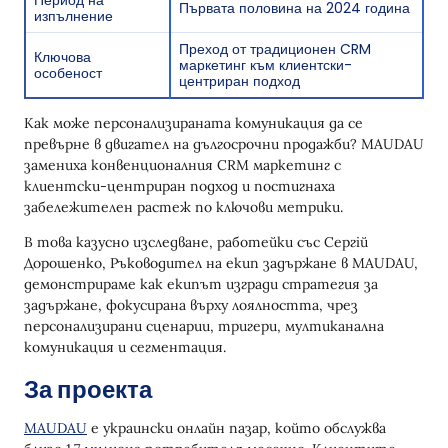
Период на
Първата половина на 2024 година
изпълнение
Преход от традиционен CRM
Ключова
маркетинг към клиентски-
особеност
центриран подход
Как може персонализираната комуникация да се
превърне в двигател на дългосрочни продажби? MAUDAU
замениха конвенционалния CRM маркетинг с
клиентски-центриран подход и постигнаха
забележителен растеж по ключови метрики.
В това казусно изследване, работейки със Сергій
Дорошенко, Ръководител на екип задържане в MAUDAU,
демонстрираме как екипът изгради стратегия за
задържане, фокусирана върху лоялността, чрез
персонализирани сценарии, тригери, мултиканална
комуникация и сегментация.
За проекта
MAUDAU
е украински онлайн пазар, който обслужва