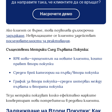
да направите така, че клиентите да се връщат?
Насрочете демо
Ако клиент се върне, това позволява дългосрочна
задържане
. Невръщащите се клиенти задействат
последователности за реактивация
.
Съществени Метрики След Първата Покупка:
RPR нови—процентът на новите клиенти, които
правят втори покупки
Среден брой категории на първа/втора покупка
График за втора покупка—среден интервал между
първата и втората покупка
Тези метрики показват колко ефективно марките
конвертират нови потребители в редовни клиенти.
Задвижване на Втори Покупки: Как