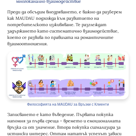
многоканално взаимодействие
Преди да обсъдим внедряването, е важно да разберем
как MAUDAU подхожда към развитието на
потребителското изживяване. Те разглеждат
задържането като систематично взаимодействие,
което се развива по правилата на романтичните
взаимоотношения.
Философията на MAUDAU за Връзки с Клиенти
Записването е като въведение. Първата покупка
напомня за първа среща – времето и емоционалната
връзка са от значение. Втора покупка сигнализира за
истински интерес. Оттам нататък успехът зависи