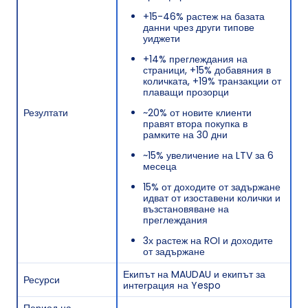
+15-46% растеж на базата
данни чрез други типове
уиджети
+14% преглеждания на
страници, +15% добавяния в
количката, +19% транзакции от
плаващи прозорци
Резултати
~20% от новите клиенти
правят втора покупка в
рамките на 30 дни
~15% увеличение на LTV за 6
месеца
15% от доходите от задържане
идват от изоставени колички и
възстановяване на
преглеждания
3х растеж на ROI и доходите
от задържане
Екипът на MAUDAU и екипът за
Ресурси
интеграция на Yespo