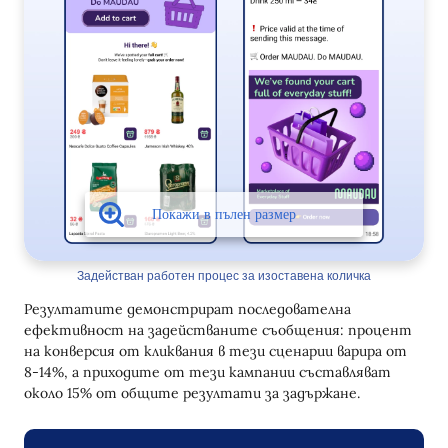
Задействан работен процес за изоставена количка
Резултатите демонстрират последователна
ефективност на задействаните съобщения: процент
на конверсия от кликвания в тези сценарии варира от
8-14%, а приходите от тези кампании съставляват
около 15% от общите резултати за задържане.