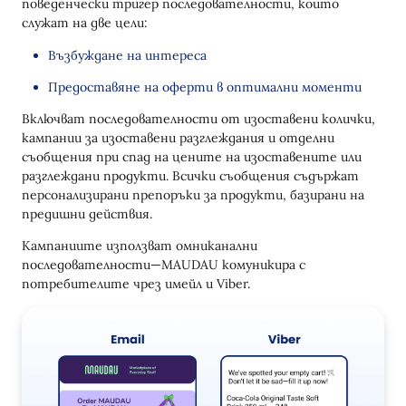
поведенчески тригер последователности, които
служат на две цели:
Възбуждане на интереса
Предоставяне на оферти в оптимални моменти
Включват последователности от изоставени колички,
кампании за изоставени разглеждания и отделни
съобщения при спад на цените на изоставените или
разглеждани продукти. Всички съобщения съдържат
персонализирани препоръки за продукти, базирани на
предишни действия.
Кампаниите използват омниканални
последователности—MAUDAU комуникира с
потребителите чрез имейл и Viber.