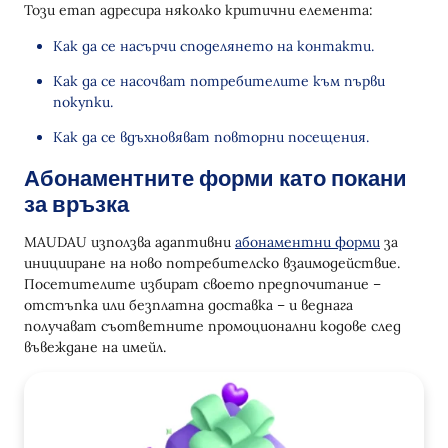
Този етап адресира няколко критични елемента:
Как да се насърчи споделянето на контакти.
Как да се насочват потребителите към първи
покупки.
Как да се вдъхновяват повторни посещения.
Абонаментните форми като покани
за връзка
MAUDAU използва адаптивни
абонаментни форми
за
иницииране на ново потребителско взаимодействие.
Посетителите избират своето предпочитание –
отстъпка или безплатна доставка – и веднага
получават съответните промоционални кодове след
въвеждане на имейл.