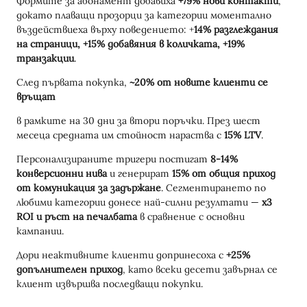
Формите за абонамент добавиха
+79% нови контакти
,
докато плаващи прозорци за категории моментално
въздействиеха върху поведението: +
14% разглеждания
на страници, +15% добавяния в количката, +19%
транзакции
.
След първата покупка,
~20% от новите клиенти се
връщат
в рамките на 30 дни за втори поръчки. През шест
месеца средната им стойност нараства с
15% LTV
.
Персонализираните тригери постигат
8-14%
конверсионни нива
и генерират
15% от общия приход
от комуникация за задържане
. Сегментирането по
любими категории донесе най-силни резултати —
x3
ROI и ръст на печалбата
в сравнение с основни
кампании.
Дори неактивните клиенти допринесоха с
+25%
допълнителен приход
, като всеки десети завърнал се
клиент извършва последващи покупки.