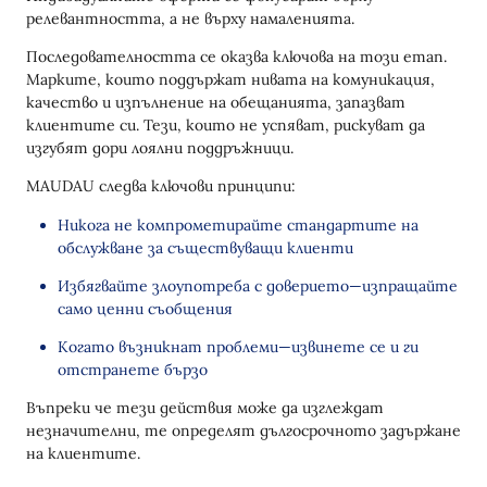
релевантността, а не върху намаленията.
Последователността се оказва ключова на този етап.
Марките, които поддържат нивата на комуникация,
качество и изпълнение на обещанията, запазват
клиентите си. Тези, които не успяват, рискуват да
изгубят дори лоялни поддръжници.
MAUDAU следва ключови принципи:
Никога не компрометирайте стандартите на
обслужване за съществуващи клиенти
Избягвайте злоупотреба с доверието—изпращайте
само ценни съобщения
Когато възникнат проблеми—извинете се и ги
отстранете бързо
Въпреки че тези действия може да изглеждат
незначителни, те определят дългосрочното задържане
на клиентите.