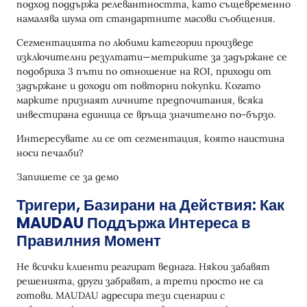
подход поддържа релевантността, като същевременно
намалява шума от стандартните масови съобщения.
Сегментацията по любими категории произведе
изключителни резултати—метриките за задържане се
подобриха 3 пъти по отношение на ROI, приходи от
задържане и доходи от повторни покупки. Когато
марките признаят личните предпочитания, всяка
инвестирана единица се връща значително по-бързо.
Интересувате ли се от сегментация, която наистина
носи печалби?
Запишете се за демо
Тригери, Базирани на Действия: Как
MAUDAU Поддържа Интереса в
Правилния Момент
Не всички клиенти реагират веднага. Някои забавят
решенията, други забравят, а трети просто не са
готови. MAUDAU адресира тези сценарии с