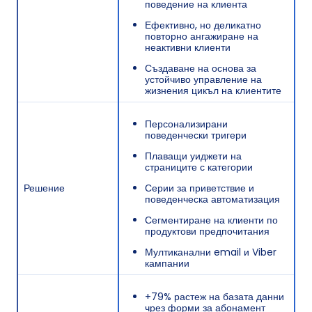
Тригери, Базирани на Действия: Как MAUDAU
поведение на клиента
Поддържа Интереса в Правилния Момент
Ефективно, но деликатно
повторно ангажиране на
Етап 3: Взаимодействие с лоялни клиенти
неактивни клиенти
Етап 4: Възстановяване на неактивни клиенти
Създаване на основа за
устойчиво управление на
Резултати
жизнения цикъл на клиентите
Ключови изводи
Персонализирани
поведенчески тригери
Плаващи уиджети на
страниците с категории
Решение
Серии за приветствие и
поведенческа автоматизация
Сегментиране на клиенти по
продуктови предпочитания
Мултиканални email и Viber
кампании
+79% растеж на базата данни
чрез форми за абонамент