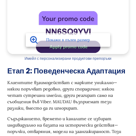
Имейл с персонализирани продуктови препоръки
Етап 2: Поведенческа Адаптация
Клиентите взаимодействат с марките уникално—
някои поръчват редовно, други спорадично; някои
четат сутрешни имейли, други реагират само на
съобщения във Viber. MAUDAU възприемат тези
разлики, вместо да ги игнорират.
Съдържанието, времето и каналите се избират
индивидуално на базата на исторически действия—
поръчки, отваряния, модели на заангажираност. Този