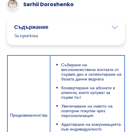
Serhii Doroshenko
Съдържание
За проекта
Предизвикателството
Решението
Събиране на
Етап 1: Първа среща
висококачествени контакти от
първия ден и сегментиране на
Абонаментните форми като покани за
базата данни веднага
връзка
Конвертиране на абонати в
клиенти, които купуват за
Създаване на силни първи впечатления
първи път
Задвижване на Втори Покупки: Как MAUDAU
Увеличаване на нивото на
повторни покупки чрез
Мотивира Повторни Действия
Предизвикателства
персонализация
Етап 2: Поведенческа Адаптация
Адаптиране на комуникацията
към индивидуалното