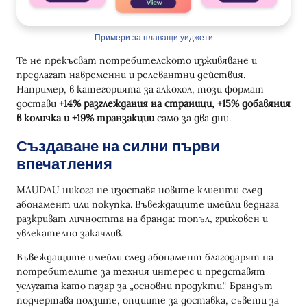
Примери за плаващи уиджети
Те не прекъсват потребителското изживяване и
предлагат навременни и релевантни действия.
Например, в категорията за алкохол, този формат
достави
+14% разглеждания на страници, +15% добавяния
в количка и +19% транзакции
само за два дни.
Създаване на силни първи
впечатления
MAUDAU никога не изоставя новите клиенти след
абонамент или покупка. Въвеждащите имейли веднага
разкриват личността на бранда: топъл, грижовен и
увлекателно закачлив.
Въвеждащите имейли след абонамент благодарят на
потребителите за техния интерес и представят
услугата като пазар за „основни продукти.“ Брандът
подчертава ползите, опциите за доставка, съвети за