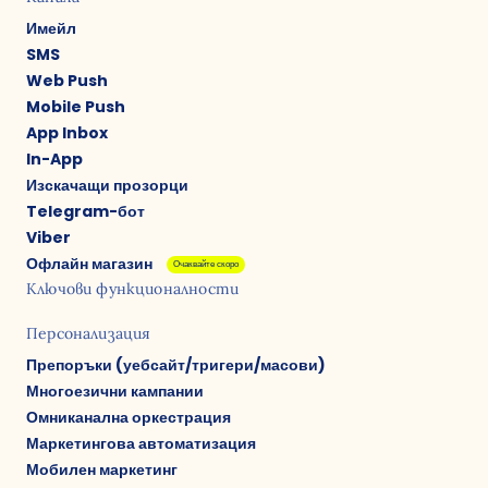
Имейл
SMS
Web Push
Mobile Push
App Inbox
In-App
Изскачащи прозорци
Telegram-бот
Viber
Офлайн магазин
Очаквайте скоро
Ключови функционалности
Персонализация
Препоръки (уебсайт/тригери/масови)
Многоезични кампании
Омниканална оркестрация
Маркетингова автоматизация
Мобилен маркетинг