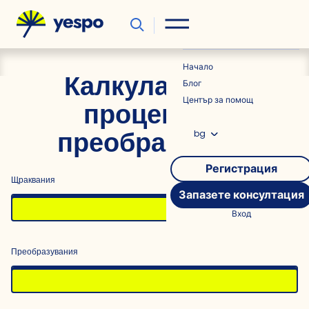
Полезно
Новини
Начало
Калкулатор за
Блог
Център за помощ
процент на
преобразуване
bg
Регистрация
Щраквания
Запазете консултация
Вход
Преобразувания