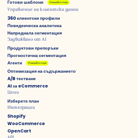
Готови шаблони
Очаквайте скоро
Управление на клиентски данни
360 клиентски профили
Поведенческа аналитика
Напреднала сегментация
Задвижвано от AI
Продуктови препоръки
Прогностична сегментация
Агенти
Очаквайте скоро
Оптимизация на съдържанието
A/B тестване
AI за eCommerce
Цени
Изберете план
Интеграции
Shopify
WooCommerce
OpenCart
API