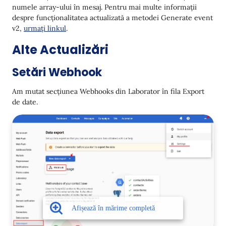
numele array-ului în mesaj. Pentru mai multe informații
                    "imageurl": "https://site.com/uploads/
despre funcționalitatea actualizată a metodei Generate event
                    "brand": "Le Petit Olivier",

v2,
                    "tags_weight": "200",

urmați linkul
.
                    "tags_oldprice": "467"

Alte Actualizări
                },

                {

                    "name": "Apă parfumată Magnolia Nobile"
Setări Webhook
                    "price": "2341",

                    "url": "https://site.com/catalog/perfum
Am mutat secțiunea Webhooks din Laborator în fila Export
                    "imageurl": "https://site.com/uploads/
                    "brand": "Acqua Di Parma",

de date.
                    "tags_weight": "100",

                    "tags_oldprice": "4467"

                }

            ]

        },

        {

            "name": "recommendedItems",

            "value": [

                {

                    "name": "Șampon pentru păr uscat",

                    "price": "441",

                    "url": "https://site.com/shampoo-dry-ha
                    "imageurl": "https://site.com/uploads/