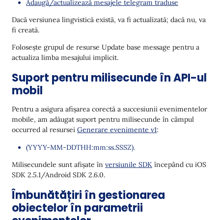
Adaugă/actualizează mesajele telegram traduse
Dacă versiunea lingvistică există, va fi actualizată; dacă nu, va
fi creată.
Folosește grupul de resurse Update base message pentru a
actualiza limba mesajului implicit.
Suport pentru milisecunde în API-ul
mobil
Pentru a asigura afișarea corectă a succesiunii evenimentelor
mobile, am adăugat suport pentru milisecunde în câmpul
occurred al resursei
Generare evenimente v1
:
(YYYY-MM-DDTHH:mm:ss.SSSZ).
Milisecundele sunt afișate în
versiunile SDK
începând cu iOS
SDK 2.5.1/Android SDK 2.6.0.
Îmbunătățiri în gestionarea
obiectelor în parametrii