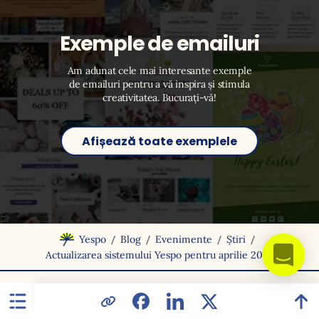
Exemple de emailuri
Am adunat cele mai interesante exemple
de emailuri pentru a vă inspira și stimula
creativitatea. Bucurați-vă!
Afișează toate exemplele
/
/
/
/
Yespo
Blog
Evenimente
Știri
Actualizarea sistemului Yespo pentru aprilie 2025
YOUR DATA IS SAFE
AND