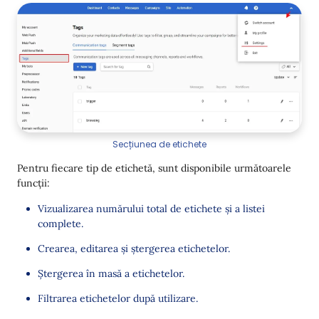
Transmiterea mesajelor multilingve
Suport pentru milisecunde în API-ul mobil
Îmbunătățiri în gestionarea obiectelor în
parametrii evenimentelor
Alte Actualizări
Setări Webhook
Secțiunea de etichete
Extinderea informațiilor despre activitatea
Pentru fiecare tip de etichetă, sunt disponibile următoarele
contactelor
funcții:
Webhooks
Vizualizarea numărului total de etichete și a listei
Metoda API Get Contacts Activity
complete.
Export către BigQuery/PostgreSQL
Crearea, editarea și ștergerea etichetelor.
Ștergerea în masă a etichetelor.
Capabilități avansate de testare a fluxului de lucru
Filtrarea etichetelor după utilizare.
Opțiune nouă în regulile sursei de date