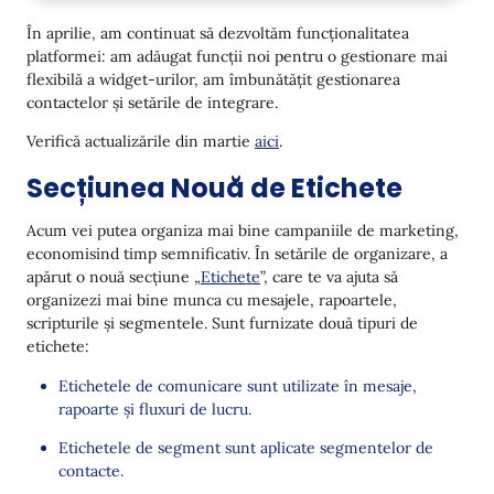
Widget-uri
În aprilie, am continuat să dezvoltăm funcționalitatea
Schimbarea Denumirilor Paginilor Widget-ului
platformei: am adăugat funcții noi pentru o gestionare mai
flexibilă a widget-urilor, am îmbunătățit gestionarea
Afișarea ID-ului Mesajelor Asociate
contactelor și setările de integrare.
Stilul Premiului
Verifică actualizările din martie
aici
.
Noi Reguli de Afișare a Widget-urilor
Secțiunea Nouă de Etichete
Cheia de stocare locală și Cookie
Acum vei putea organiza mai bine campaniile de marketing,
Stratul de date este setat
economisind timp semnificativ. În setările de organizare, a
apărut o nouă secțiune „
Etichete
”, care te va ajuta să
Pentru vizitatorii care revin
organizezi mai bine munca cu mesajele, rapoartele,
Email
scripturile și segmentele. Sunt furnizate două tipuri de
etichete:
Actualizări Editor
Etichetele de comunicare sunt utilizate în mesaje,
SMS/Viber
rapoarte și fluxuri de lucru.
Furnizori Noi
Etichetele de segment sunt aplicate segmentelor de
contacte.
API