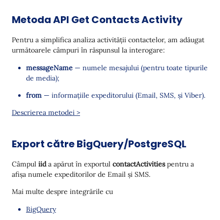
Metoda API Get Contacts Activity
Pentru a simplifica analiza activității contactelor, am adăugat
următoarele câmpuri în răspunsul la interogare:
messageName
— numele mesajului (pentru toate tipurile
de media);
from
— informațiile expeditorului (Email, SMS, și Viber).
Descrierea metodei >
Export către BigQuery/PostgreSQL
Câmpul
iid
a apărut în exportul
contactActivities
pentru a
afișa numele expeditorilor de Email și SMS.
Mai multe despre integrările cu
BigQuery