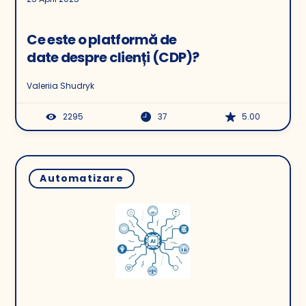
Ce este o platformă de
date despre clienți (CDP)?
Valeriia Shudryk
2295
37
5.00
Automatizare