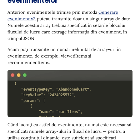
evenimentelor
Anterior, evenimentele trimise prin metoda
Generare
eveniment v2
puteau transmite doar un singur array de date.
Numele acestui array trebuia specificat în setările blocului
fluxului de lucru care extrage informația din eveniment, în
câmpul JSON.
Acum poți transmite un număr nelimitat de array-uri în
evenimente, de exemplu, viewedItems și
recommendedItems.
{

    "eventTypeKey": "AbandonedCart",

    "keyValue": "2424925572",

    "params": [

        {

            "name": "cartItems",

            "value": [

                {

Când lucrați cu astfel de evenimente, nu mai este necesar să
                    "name": "Balsam pentru păr uscat",

specificați numele array-ului în fluxul de lucru — pentru a
                    "price": "341",

utiliza conținutul dinamic, este suficient să specificați
                    "url": "https://site.com/conditioner-dr