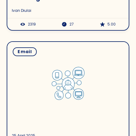
Ivan Diulai
2319
27
5.00
Email
25 April 2025