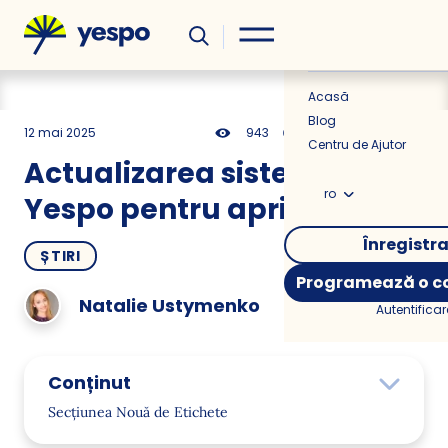
Util
Știri
Acasă
Blog
12 mai 2025
943
12 min
0.00
Centru de Ajutor
Actualizarea sistemului
ro
Yespo pentru aprilie 2025
Înregistr
ȘTIRI
Programează o co
Natalie Ustymenko
Autentificar
Conținut
Secțiunea Nouă de Etichete