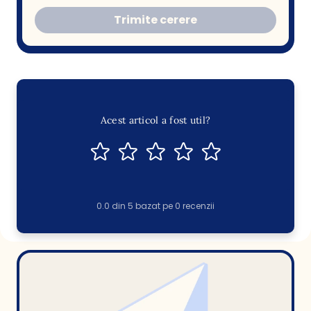
Trimite cerere
Acest articol a fost util?
0.0
din
5
bazat pe
0
recenzii