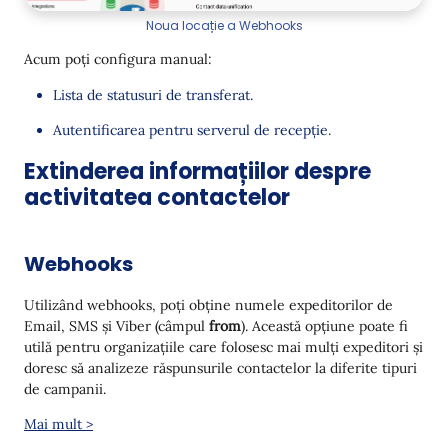
                    "brand": "Le Petit Olivier",

                    "tags_weight": "200",

Noua locație a Webhooks
                    "tags_oldprice": "467"

                },

Acum poți configura manual:
                {

                    "name": "Cremă de față Magnolia Nobile"
Lista de statusuri de transferat.
                    "price": "1341",

                    "url": "https://site.com/catalog/face-c
Autentificarea pentru serverul de recepție.
                    "imageurl": "https://site.com/uploads/
Extinderea informațiilor despre
                    "brand": "Acqua Di Parma",

                    "tags_weight": "100",

activitatea contactelor
                    "tags_oldprice": "4467"

                }

            ]

        },

Webhooks
        {

            "name": "emailAddress",

Utilizând webhooks, poți obține numele expeditorilor de
            "value": site@en.net

Email, SMS și Viber (câmpul
from
). Această opțiune poate fi
        }

    ]

utilă pentru organizațiile care folosesc mai mulți expeditori și
doresc să analizeze răspunsurile contactelor la diferite tipuri
de campanii.
Mai mult >