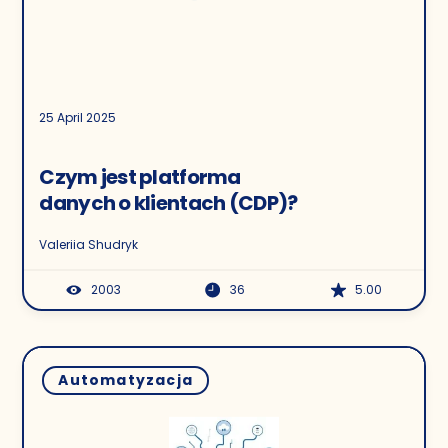
25 April 2025
Czym jest platforma
danych o klientach (CDP)?
Valeriia Shudryk
2003
36
5.00
Automatyzacja