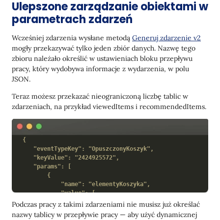
Ulepszone zarządzanie obiektami w
parametrach zdarzeń
Wcześniej zdarzenia wysłane metodą
Generuj zdarzenie v2
mogły przekazywać tylko jeden zbiór danych. Nazwę tego
zbioru należało określić w ustawieniach bloku przepływu
pracy, który wydobywa informacje z wydarzenia, w polu
JSON.
Teraz możesz przekazać nieograniczoną liczbę tablic w
zdarzeniach, na przykład viewedItems i recommendedItems.
{

    "eventTypeKey": "OpuszczonyKoszyk",

    "keyValue": "2424925572",

    "params": [

        {

            "name": "elementyKoszyka",

            "value": [

                {

Podczas pracy z takimi zdarzeniami nie musisz już określać
                    "name": "Odżywka do suchych włosów",

nazwy tablicy w przepływie pracy — aby użyć dynamicznej
                    "price": "341",
