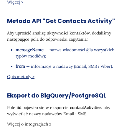
Więcej >
Metoda API "Get Contacts Activity"
Aby uprościć analizę aktywności kontaktów, dodaliśmy
następujące pola do odpowiedzi zapytania:
messageName
— nazwa wiadomości (dla wszystkich
typów mediów);
from
— informacje o nadawcy (Email, SMS i Viber).
Opis metody >
Eksport do BigQuery/PostgreSQL
Pole
iid
pojawiło się w eksporcie
contactActivities
, aby
wyświetlać nazwy nadawców Email i SMS.
Więcej o integracjach z