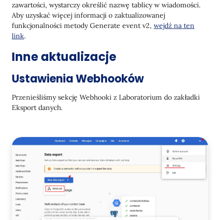
zawartości, wystarczy określić nazwę tablicy w wiadomości.
                    "url": "https://site.com/conditioner-dr
Aby uzyskać więcej informacji o zaktualizowanej
                    "imageurl": "https://site.com/uploads/
funkcjonalności metody Generate event v2,
wejdź na ten
                    "brand": "Le Petit Olivier",

link
                    "tags_weight": "200",

.
                    "tags_oldprice": "467"

Inne aktualizacje
                },

                {

                    "name": "Woda perfumowana Magnolia Nobi
Ustawienia Webhooków
                    "price": "2341",

                    "url": "https://site.com/catalog/perfum
Przenieśliśmy sekcję Webhooki z Laboratorium do zakładki
                    "imageurl": "https://site.com/uploads/
                    "brand": "Acqua Di Parma",

Eksport danych.
                    "tags_weight": "100",

                    "tags_oldprice": "4467"

                }

            ]

        },

        {

            "name": "polecaneProdukty",

            "value": [

                {

                    "name": "Szampon do suchych włosów",

                    "price": "441",

                    "url": "https://site.com/shampoo-dry-ha