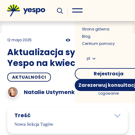
Wiedza
Aktualności
Strona główna
Blog
12 maja 2025
841
12 min
0.00
Centrum pomocy
Aktualizacja systemu
pl
Yespo na kwiecień 2025
Rejestracja
AKTUALNOŚCI
Zarezerwuj konsultac
Natalie Ustymenko
Logowanie
Treść
Nowa Sekcja Tagów