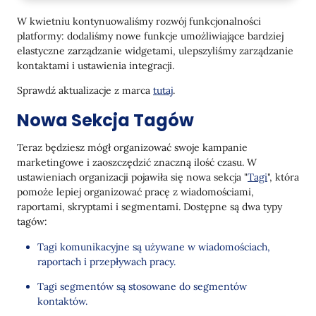
Widgety
W kwietniu kontynuowaliśmy rozwój funkcjonalności
Zmiana Nazw Stron Widgetów
platformy: dodaliśmy nowe funkcje umożliwiające bardziej
elastyczne zarządzanie widgetami, ulepszyliśmy zarządzanie
Wyświetlanie ID Połączonych Wiadomości
kontaktami i ustawienia integracji.
Styl Nagrody
Sprawdź aktualizacje z marca
tutaj
.
Nowe Zasady Wyświetlania Widgetów
Nowa Sekcja Tagów
Klucz lokalnego przechowywania i Cookie
Teraz będziesz mógł organizować swoje kampanie
Warstwa danych jest ustawiona
marketingowe i zaoszczędzić znaczną ilość czasu. W
ustawieniach organizacji pojawiła się nowa sekcja "
Tagi
", która
Dla powracających odwiedzających
pomoże lepiej organizować pracę z wiadomościami,
Email
raportami, skryptami i segmentami. Dostępne są dwa typy
tagów:
Aktualizacje Edytora
Tagi komunikacyjne są używane w wiadomościach,
SMS/Viber
raportach i przepływach pracy.
Nowi Dostawcy
Tagi segmentów są stosowane do segmentów
kontaktów.
API