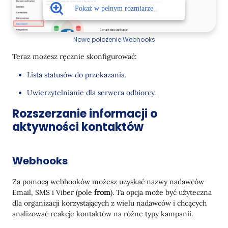
                    "imageurl": "https://site.com/uploads/
                    "brand": "Le Petit Olivier",

                    "tags_weight": "200",

                    "tags_oldprice": "467"

                },

Nowe położenie Webhooks
                {

                    "name": "Krem do twarzy Magnolia Nobile
Teraz możesz ręcznie skonfigurować:
                    "price": "1341",

                    "url": "https://site.com/catalog/face-c
Lista statusów do przekazania.
                    "imageurl": "https://site.com/uploads/
Uwierzytelnianie dla serwera odbiorcy.
                    "brand": "Acqua Di Parma",

                    "tags_weight": "100",

Rozszerzanie informacji o
                    "tags_oldprice": "4467"

                }

aktywności kontaktów
            ]

        },

        {

            "name": "adresEmail",

Webhooks
            "value": site@en.net

        }

Za pomocą webhooków możesz uzyskać nazwy nadawców
    ]

Email, SMS i Viber (pole
from
). Ta opcja może być użyteczna
dla organizacji korzystających z wielu nadawców i chcących
analizować reakcje kontaktów na różne typy kampanii.