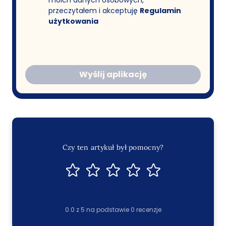
przeczytałem i akceptuję
Regulamin
użytkowania
Wyślij aplikację
Czy ten artykuł był pomocny?
0.0
z
5
na podstawie
0
recenzje