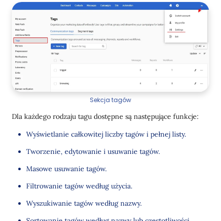
Przesyłanie wiadomości wielojęzycznych
Wsparcie milisekund w Mobile API
Ulepszone zarządzanie obiektami w parametrach
zdarzeń
Inne aktualizacje
Ustawienia Webhooków
Sekcja tagów
Rozszerzanie informacji o aktywności kontaktów
Dla każdego rodzaju tagu dostępne są następujące funkcje:
Webhooks
Wyświetlanie całkowitej liczby tagów i pełnej listy.
Metoda API "Get Contacts Activity"
Tworzenie, edytowanie i usuwanie tagów.
Eksport do BigQuery/PostgreSQL
Masowe usuwanie tagów.
Rozszerzone możliwości testowania procesów
Filtrowanie tagów według użycia.
Nowa opcja w regułach źródła danych
Wyszukiwanie tagów według nazwy.
Sortowanie tagów według nazwy lub częstotliwości