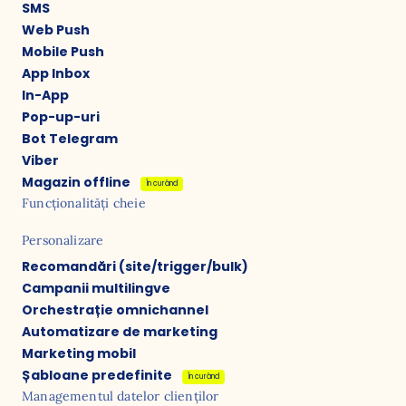
SMS
Web Push
Mobile Push
App Inbox
In-App
Pop-up-uri
Bot Telegram
Viber
Magazin offline
În curând
Funcționalități cheie
Personalizare
Recomandări (site/trigger/bulk)
Campanii multilingve
Orchestrație omnichannel
Automatizare de marketing
Marketing mobil
Șabloane predefinite
În curând
Managementul datelor clienților