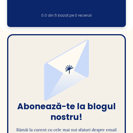
0.0
din
5
bazat pe
0
recenzii
Abonează-te la blogul
nostru!
Rămâi la curent cu cele mai noi sfaturi despre email