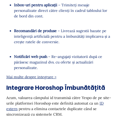
Inbox-uri pentru aplicații
– Trimiteți mesaje
personalizate direct către clienți în cadrul tabloului lor
de bord din cont.
Recomandări de produse
– Livrează sugestii bazate pe
inteligență artificială pentru a îmbunătăți implicarea și a
crește ratele de conversie.
Notificări web push
– Re-angajați vizitatorii după ce
părăsesc magazinul dvs. cu oferte și actualizări
personalizate.
Mai multe despre integrare >
Integrare Horoshop Îmbunătățită
Acum, valoarea câmpului id transmisă către Yespo de pe site-
urile platformei Horoshop este definită automat ca un
ID
extern
pentru a elimina contactele duplicate când se
sincronizează cu sistemele CRM.