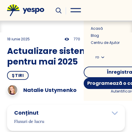
Util
Știri
Acasă
Blog
18 iunie 2025
770
6 min
0.00
Centru de Ajutor
Actualizare sistem Yespo
ro
pentru mai 2025
Înregistr
ȘTIRI
Programează o co
Natalie Ustymenko
Autentificar
Conținut
Fluxuri de lucru