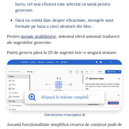
lucru, cel mai eficient este selectat ca sursă pentru
Integrare Horoshop Îmbunătățită
generare.
Etichete pentru Mesajele de Test
Dacă nu există date despre eficacitate, mesajele sunt
formate pe baza a cinci aleatorii din bloc.
Pentru
mesaje multilingve
, sistemul oferă automat traduceri
ale sugestiilor generate.
Puteți genera până la 20 de sugestii într-o singură sesiune.
Generarea mesajelor AI
Această funcționalitate simplifică crearea de conținut push de