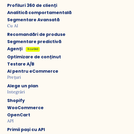
Profiluri 360 de clienți
Analitică comportamentală
Segmentare Avansată
Cu AI
Recomandări de produse
Segmentare predictivă
Agenți
În curând
Optimizare de conținut
Testare A/B
AI pentru eCommerce
Prețuri
Alege un plan
Integrări
Shopify
WooCommerce
OpenCart
API
Primii pași cu API