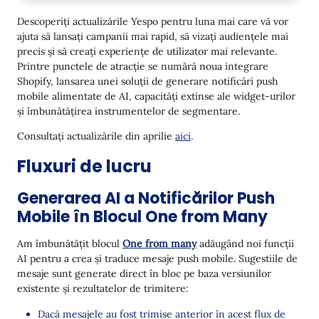
Generarea AI a Notificărilor Push Mobile în Blocul
One from Many
Descoperiți actualizările Yespo pentru luna mai care vă vor
ajuta să lansați campanii mai rapid, să vizați audiențele mai
Testarea Fluxurilor de Lucru
precis și să creați experiențe de utilizator mai relevante.
Filtru Suplimentar pentru Căutare Ușoară a
Printre punctele de atracție se numără noua integrare
Fluxurilor de Lucru cu Erori
Shopify, lansarea unei soluții de generare notificări push
mobile alimentate de AI, capacități extinse ale widget-urilor
Segmentare
și îmbunătățirea instrumentelor de segmentare.
Operatorul Between pentru Câmpuri Numerice
Consultați actualizările din aprilie
aici
.
Segmentarea bazată pe evenimente în
Fluxuri de lucru
Campaniile Telegram
Generarea AI a Notificărilor Push
Widget-uri
Mobile în Blocul One from Many
Animație de Apariție
Am îmbunătățit blocul
One from many
adăugând noi funcții
Suport pentru Evenimente pentru Componentele
AI pentru a crea și traduce mesaje push mobile. Sugestiile de
NPS și Rating
mesaje sunt generate direct în bloc pe baza versiunilor
Alte actualizări
existente și rezultatelor de trimitere:
Nouă Integrare: Shopify
Dacă mesajele au fost trimise anterior în acest flux de