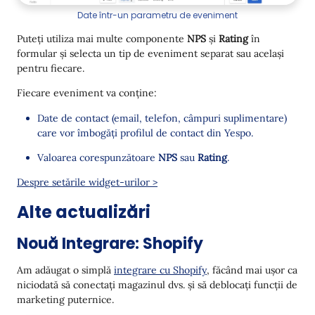
Date într-un parametru de eveniment
Puteți utiliza mai multe componente
NPS
și
Rating
în
formular și selecta un tip de eveniment separat sau același
pentru fiecare.
Fiecare eveniment va conține:
Date de contact (email, telefon, câmpuri suplimentare)
care vor îmbogăți profilul de contact din Yespo.
Valoarea corespunzătoare
NPS
sau
Rating
.
Despre setările widget-urilor >
Alte actualizări
Nouă Integrare: Shopify
Am adăugat o simplă
integrare cu Shopify
, făcând mai ușor ca
niciodată să conectați magazinul dvs. și să deblocați funcții de
marketing puternice.