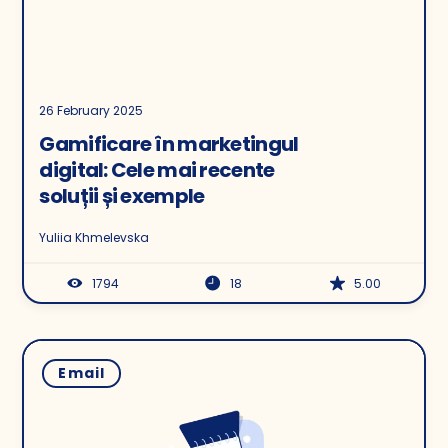
26 February 2025
Gamificare în marketingul
digital: Cele mai recente
soluții și exemple
Yuliia Khmelevska
1794
18
5.00
Email