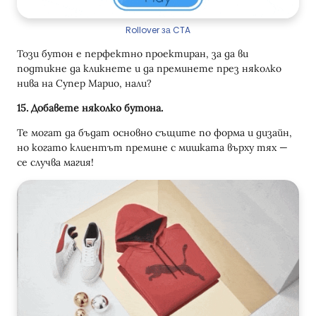
Rollover за CTA
Този бутон е перфектно проектиран, за да ви
подтикне да кликнете и да преминете през няколко
нива на Супер Марио, нали?
15. Добавете няколко бутона.
Те могат да бъдат основно същите по форма и дизайн,
но когато клиентът премине с мишката върху тях —
се случва магия!