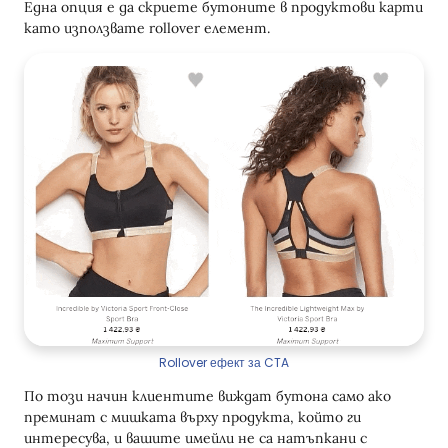
Една опция е да скриете бутоните в продуктови карти
като използвате rollover елемент.
Rollover ефект за CTA
По този начин клиентите виждат бутона само ако
преминат с мишката върху продукта, който ги
интересува, и вашите имейли не са натъпкани с