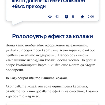
която донесе на FREETOUR.com
+85% приходи
43
13
0.00
Рололоувър ефект за колажи
Неща като необичайно оформление на елементи,
уникални продуктови карти или асиметрични блокове
правят имейлите незабравими. Напоследък имейл
кампаниите използват колажи доста често. Но дори и
добре комбинирани картинки все още могат да бъдат
подобрени.
16. Разнообразявайте Вашите колажи.
Ако правите колаж от една единствена картина,
оживете го, като добавите ефект на смесване, когато
курсорът е над него.