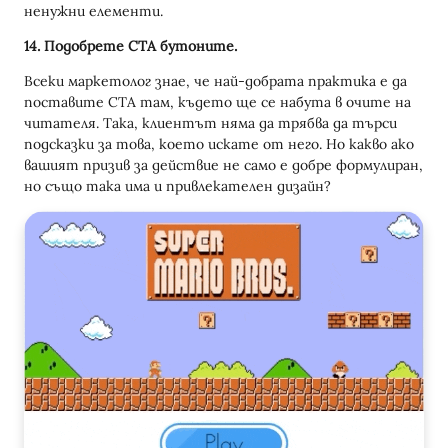
ненужни елементи.
14. Подобрете CTA бутоните.
Всеки маркетолог знае, че най-добрата практика е да
поставите CTA там, където ще се набута в очите на
читателя. Така, клиентът няма да трябва да търси
подсказки за това, което искате от него. Но какво ако
вашият призив за действие не само е добре формулиран,
но също така има и привлекателен дизайн?