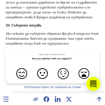
лесен за постигане директно по време на създаването
на имейла — просто изрежете изображението и го
преоразмерете, за да пасне на блока. Можете да
направите това в вграден редактор на изображения.
20. Съберете отзиви.
Ако искате да съберете обратна връзка в отделен блок
в кампанията, вместо да изпращате още един имейл,
направете този блок по-изразителен.
Рололоувър ефект за събиране на отзиви
Усмихвайте се или намигвайте на тези клиенти, които
искат да ви похвалят, и покажете колко сте натъжени,
когато видите отрицателен отзив.