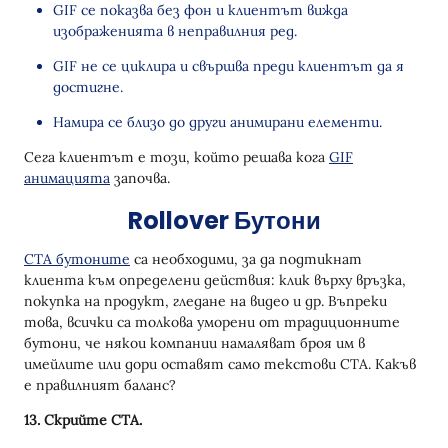
GIF се показва без фон и клиентът вижда
изображенията в неправилния ред.
GIF не се циклира и свършва преди клиентът да я
достигне.
Намира се близо до други анимирани елементи.
Сега клиентът е този, който решава кога
GIF
анимацията
започва.
Rollover Бутони
CTA бутоните
са необходими, за да подтикнат
клиента към определени действия: клик върху връзка,
покупка на продукт, гледане на видео и др. Въпреки
това, всички са толкова уморени от традиционните
бутони, че някои компании намаляват броя им в
имейлите или дори оставят само текстови CTA. Какъв
е правилният баланс?
13. Скрийте CTA.