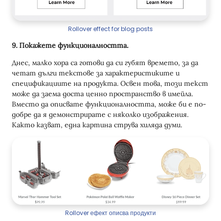
Rollover effect for blog posts
9. Покажете функционалността.
Днес, малко хора са готови да си губят времето, за да
четат дълги текстове за характеристиките и
спецификациите на продукта. Освен това, този текст
може да заема доста ценно пространство в имейла.
Вместо да описвате функционалността, може би е по-
добре да я демонстрирате с няколко изображения.
Както казват, една картина струва хиляда думи.
Rollover ефект описва продукти