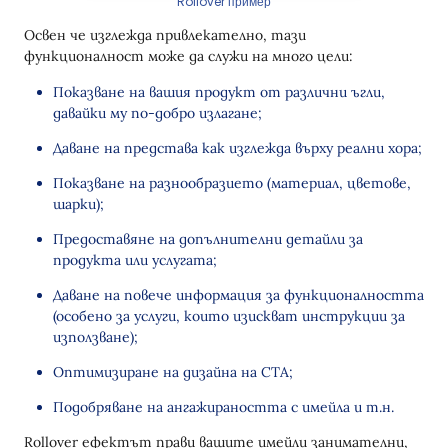
Rollover пример
Освен че изглежда привлекателно, тази
функционалност може да служи на много цели:
Показване на вашия продукт от различни ъгли,
давайки му по-добро излагане;
Даване на представа как изглежда върху реални хора;
Показване на разнообразието (материал, цветове,
шарки);
Предоставяне на допълнителни детайли за
продукта или услугата;
Даване на повече информация за функционалността
(особено за услуги, които изискват инструкции за
използване);
Оптимизиране на дизайна на СТА;
Подобряване на ангажираността с имейла и т.н.
Rollover ефектът прави вашите имейли занимателни,