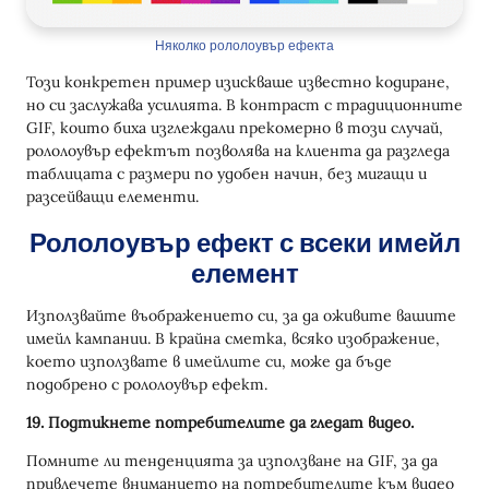
Няколко рололоувър ефекта
Този конкретен пример изискваше известно кодиране,
но си заслужава усилията. В контраст с традиционните
GIF, които биха изглеждали прекомерно в този случай,
рололоувър ефектът позволява на клиента да разгледа
таблицата с размери по удобен начин, без мигащи и
разсейващи елементи.
Рололоувър ефект с всеки имейл
елемент
Използвайте въображението си, за да оживите вашите
имейл кампании. В крайна сметка, всяко изображение,
което използвате в имейлите си, може да бъде
подобрено с рололоувър ефект.
19. Подтикнете потребителите да гледат видео.
Помните ли тенденцията за използване на GIF, за да
привлечете вниманието на потребителите към видео