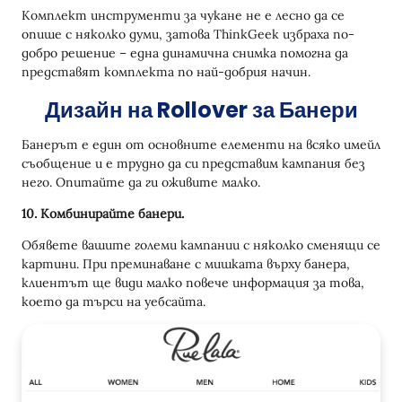
Комплект инструменти за чукане не е лесно да се
опише с няколко думи, затова ThinkGeek избраха по-
добро решение – една динамична снимка помогна да
представят комплекта по най-добрия начин.
Дизайн на Rollover за Банери
Банерът е един от основните елементи на всяко имейл
съобщение и е трудно да си представим кампания без
него. Опитайте да ги оживите малко.
10. Комбинирайте банери.
Обявете вашите големи кампании с няколко сменящи се
картини. При преминаване с мишката върху банера,
клиентът ще види малко повече информация за това,
което да търси на уебсайта.