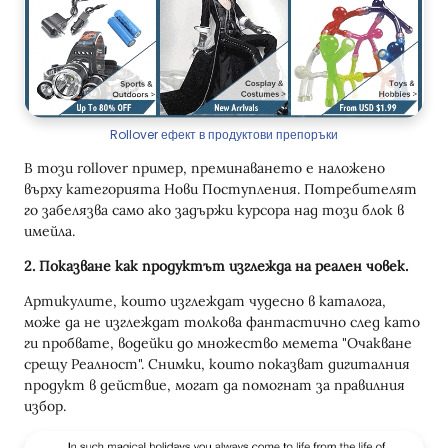
Rollover ефект в продуктови препоръки
В този rollover пример, преминаването е наложено
върху категорията Нови Поступления. Потребителят
го забелязва само ако задържи курсора над този блок в
имейла.
2. Показване как продуктът изглежда на реален човек.
Артикулите, които изглеждат чудесно в каталога,
може да не изглеждат толкова фантастично след като
ги пробвате, водейки до множество мемета "Очакване
срещу Реалност". Снимки, които показват дигиталния
продукт в действие, могат да помогнат за правилния
избор.