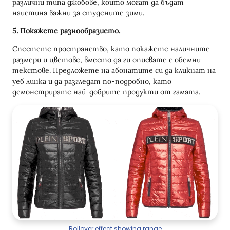
различни типа джобове, които могат да бъдат
наистина важни за студените зими.
5. Покажете разнообразието.
Спестете пространство, като покажете наличните
размери и цветове, вместо да ги описвате с обемни
текстове. Предложете на абонатите си да кликнат на
уеб линка и да разгледат по-подробно, като
демонстрирате най-добрите продукти от гамата.
Rollover effect showing range