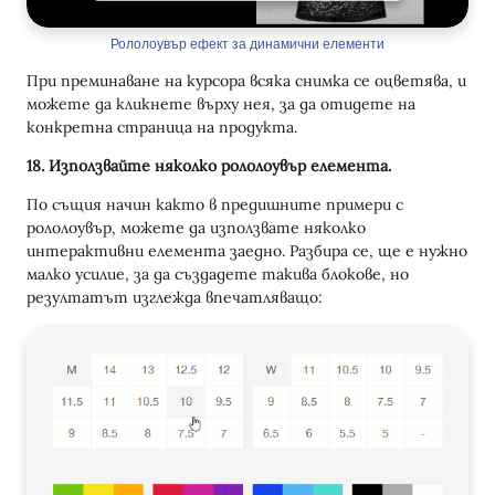
Рололоувър ефект за динамични елементи
При преминаване на курсора всяка снимка се оцветява, и
можете да кликнете върху нея, за да отидете на
конкретна страница на продукта.
18. Използвайте няколко рололоувър елемента.
По същия начин както в предишните примери с
рололоувър, можете да използвате няколко
интерактивни елемента заедно. Разбира се, ще е нужно
малко усилие, за да създадете такива блокове, но
резултатът изглежда впечатляващо: