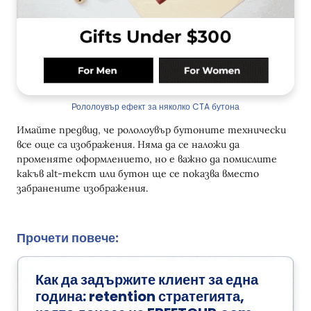
Рололоувър ефект за няколко CTA бутона
Имайте предвид, че рололоувър бутоните технически
все още са изображения. Няма да се наложи да
променяте оформлението, но е важно да помислите
какъв alt-текст или бутон ще се показва вместо
забранените изображения.
Прочети повече:
Как да задържите клиент за една
година: retention стратегията,