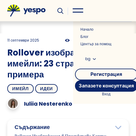
Полезно
Новини
Начало
Блог
11 септември 2025
932
26 мин
0.00
Център за помощ
Rollover изображения в
bg
имейли: 23 страхотни
примера
Регистрация
Запазете консултация
ИМЕЙЛ
ИДЕИ
Вход
Iuliia Nesterenko
Съдържание