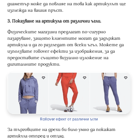
диаметър може да повлияе на това как артикулът ще
изглежда на вашия пръст.
3. Показване на артикула от различни ъгли.
Физическите магазини предлагат по-сигурно
пазаруване, защото клиентите могат да задържат
артикула и да го разгледат от всеки ъгъл. Можете да
използвате rollover ефекти за изображения, за да
предоставите същото визуално изложение на
дигиталните продукти.
Rollover ефект от различни ъгли
За търговците на дрехи би било умно да покажат
артикула отпред и отзад.