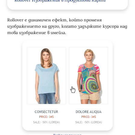
Rollover Изображения в Продуктови Карти
Rollover ефект в текстови блокове
Rollover е динамичен ефект, който променя
Дизайн на Rollover за Банери
изображението на друго, когато задържите курсора над
това изображение в имейла.
Rollover Бутони
Рололоувър ефект за колажи
Рололоувър ефект с всеки имейл елемент
Как да добавите ефект на задържане в
редактора
Оптимизация за мобилни устройства