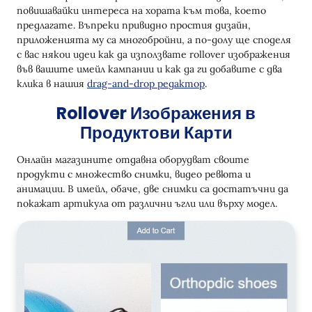
повишавайки интереса на хората към това, което
предлагате. Въпреки привидно простия дизайн,
приложенията му са многобройни, а по-долу ще споделя
с вас някои идеи как да използвате rollover изображения
във вашите имейл кампании и как да ги добавите с два
клика в нашия
drag-and-drop редактор
.
Rollover Изображения в
Продуктови Карти
Онлайн магазините отдавна оборудват своите
продукти с множество снимки, видео ревюта и
анимации. В имейл, обаче, две снимки са достатъчни да
покажат артикула от различни ъгли или върху модел.