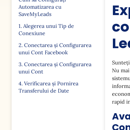
Ex
Automatizarea cu
SaveMyLeads
co
1. Alegerea unui Tip de
Conexiune
Le
2. Conectarea și Configurarea
unui Cont Facebook
Sunteți
3. Conectarea și Configurarea
Nu mai 
unui Cont
sistemu
4. Verificarea și Pornirea
informa
Transferului de Date
economi
rapid i
Ava
Con