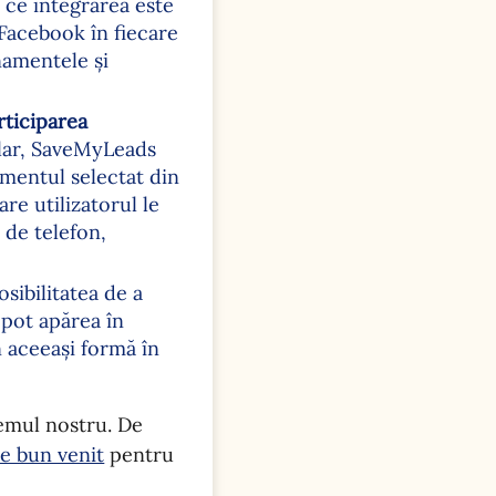
ce integrarea este
Facebook în fiecare
onamentele și
rticiparea
lar, SaveMyLeads
gmentul selectat din
are utilizatorul le
 de telefon,
sibilitatea de a
 pot apărea în
n aceeași formă în
temul nostru. De
e bun venit
pentru