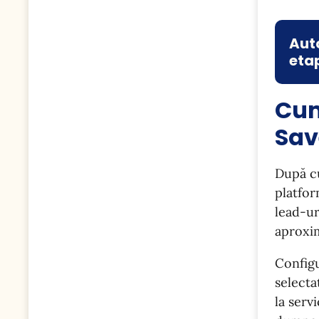
Aut
etap
Cum
Sav
După cu
platfor
lead-ur
aproxim
Configu
selecta
la serv