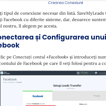
Crearea Conexiunii
ți tipul de conexiune necesar din listă. SaveMyLeads 
ți Facebook cu diferite sisteme, dar, deoarece suntem
l nostru, îl alegem pe acesta.
onectarea și Configurarea unu
ebook
clic pe
Conectați contul
«
Facebook
» și introduceți num
contului de Facebook pe care îl veți folosi pentru a c