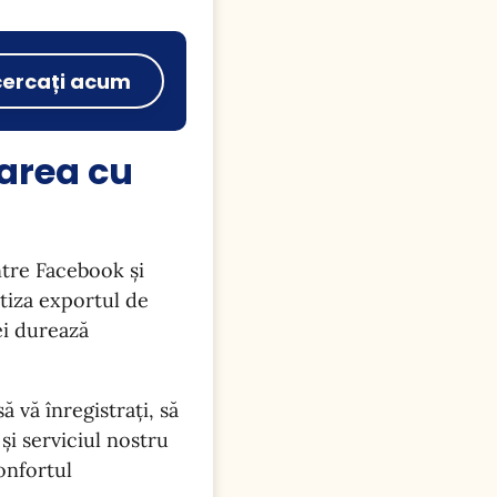
cercați acum
area cu
ntre Facebook și
tiza exportul de
ei durează
 vă înregistrați, să
și serviciul nostru
onfortul