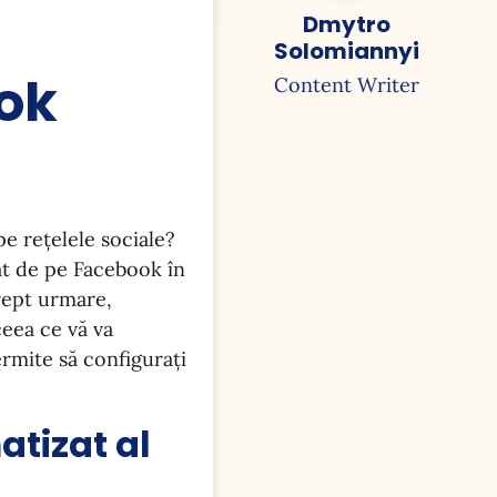
Dmytro
Solomiannyi
ok
Content Writer
pe rețelele sociale?
at de pe Facebook în
Drept urmare,
ceea ce vă va
rmite să configurați
atizat al