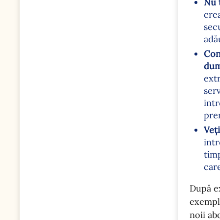
Nu 
cre
secu
adă
Con
dum
ext
serv
int
pre
Veți
intr
tim
care
După ex
exempl
noii ab