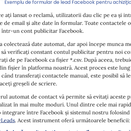
Exemplu de formular de lead Facebook pentru achiziți
e ați lansat o reclamă, utilizatorii dau clic pe ea și i
e de email și alte date în formular. Toate contactele o
 într-un cont publicitar Facebook.
a colectează date automat, dar apoi începe munca m
 să verificați constant contul publicitar pentru noi con
rați de pe Facebook ca fișier *.csv. După aceea, trebui
din fișier în platforma noastră. Acest proces este lung
, când transferați contactele manual, este posibil să l
faceți greșeli de scriere.
rul automat de contact vă permite să evitați aceste p
lizat în mai multe moduri. Unul dintre cele mai rapid
o integrare între Facebook și sistemul nostru folosind 
Leads
. Acest instrument oferă următoarele beneficii: