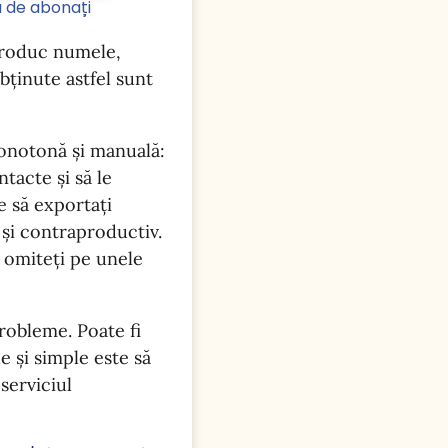
a de abonați
ntroduc numele,
bținute astfel sunt
onotonă și manuală:
tacte și să le
e să exportați
 și contraproductiv.
e omiteți pe unele
robleme. Poate fi
e și simple este să
serviciul