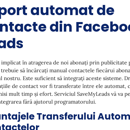
port automat de
ntacte din Facebo
ads
 implicat în atragerea de noi abonați prin publicitate 
trebuie să încărcați manual contactele fiecărui abon
l nostru. Este suficient să integrați aceste sisteme. 
țiile de contact vor fi transferate între ele automat, 
si mult timp și efort. Serviciul SaveMyLeads vă va pe
ntegrarea fără ajutorul programatorului.
ntajele Transferului Autom
tactelor