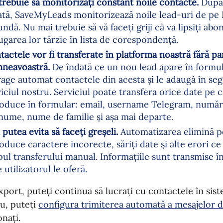
trebuie să monitorizați constant noile contacte.
După 
ată, SaveMyLeads monitorizează noile lead-uri de pe 
ndă. Nu mai trebuie să vă faceți griji că va lipsiți ab
ugarea lor târzie în lista de corespondență.
tactele vor fi transferate în platforma noastră fără pa
neavoastră.
De îndată ce un nou lead apare în formu
rage automat contactele din acesta și le adaugă în se
iciul nostru. Serviciul poate transfera orice date pe c
roduce în formular: email, username Telegram, număr
nume, nume de familie și așa mai departe.
 putea evita să faceți greșeli.
Automatizarea elimină po
oduce caractere incorecte, săriți date și alte erori ce
pul transferului manual. Informațiile sunt transmise î
 utilizatorul le oferă.
port, puteți continua să lucrați cu contactele în sis
u, puteți
configura trimiterea automată a mesajelor d
onați.