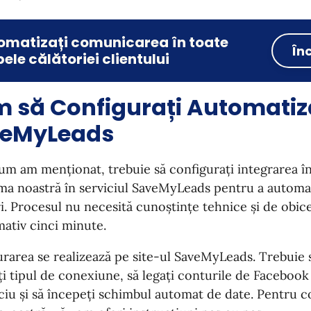
omatizați comunicarea în toate
În
ele călătoriei clientului
 să Configurați Automatiz
eMyLeads
m am menționat, trebuie să configurați integrarea î
ma noastră în serviciul SaveMyLeads pentru a automa
i. Procesul nu necesită cunoștințe tehnice și de obic
ativ cinci minute.
rarea se realizează pe site-ul SaveMyLeads. Trebuie să
ți tipul de conexiune, să legați conturile de Facebook 
iciu și să începeți schimbul automat de date. Pentru c