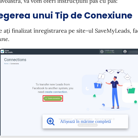
oastră, vă vom oferi instrucțiuni pas cu pas:
legerea unui Tip de Conexiune
 ați finalizat înregistrarea pe site-ul SaveMyLeads, fa
une
.