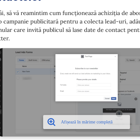
âi, să vă reamintim cum funcționează achiziția de abo
o campanie publicitară pentru a colecta lead-uri, adă
ular care invită publicul să lase date de contact pen
ter.