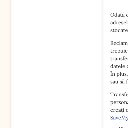
Odată c
adresel
stocate
Reclam
trebuie
transfe
datele 
În plus
sau să 
Transfe
persona
creați 
SaveMy