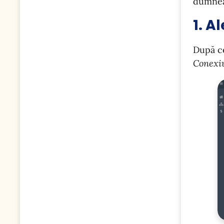
dumneav
1. A
După ce
Conexi