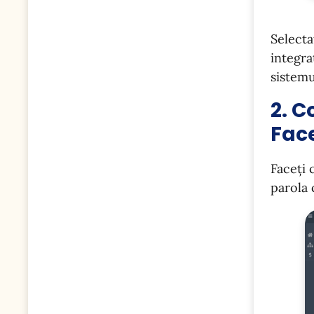
Selecta
integra
sistemu
2. C
Fac
Faceți 
parola 