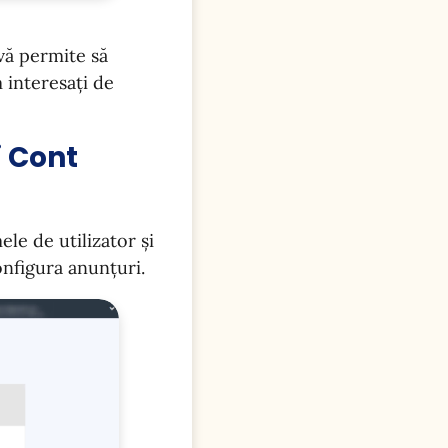
vă permite să
 interesați de
i Cont
ele de utilizator și
onfigura anunțuri.