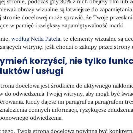
ej stronie, podczas gdy 80% z nich obejrzy film lub zd
nieważ obrazy wizualne są łatwiejsze do zapamiętania
j stronie docelowej może sprawić, że Twoje przesłani
jące w pamięć i zwiększy zapamiętywalność marki.
znie,
według Neila Patela
, te elementy wizualne są de
ających witrynę, jeśli chodzi o zakupy przez strony
ymień korzyści, nie tylko funkc
uktów i usługi
strona docelowa jest środkiem do aktywnego nakłoni
ów do odwiedzenia Twojej witryny, aby mogli być świ
erowania. Kiedy dajesz im paragraf za paragrafem tre
znalezienia cennych informacji, ryzykujesz znudzenia
 ponownego odwiedzenia.
t tego, Twoja strona docelowa powinna być konkretn