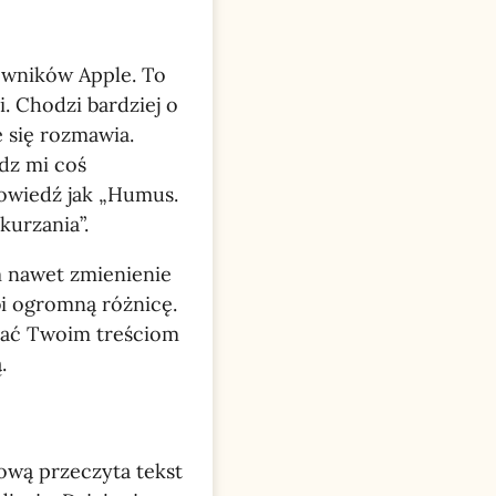
kowników Apple. To
. Chodzi bardziej o
e się rozmawia.
edz mi coś
powiedź jak „Humus.
kurzania”.
m nawet zmienienie
bi ogromną różnicę.
ać Twoim treściom
.
ową przeczyta tekst