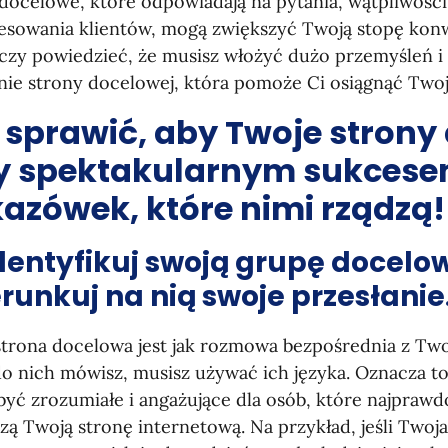
docelowe, które odpowiadają na pytania, wątpliwości,
resowania klientów, mogą zwiększyć Twoją stopę konw
czy powiedzieć, że musisz włożyć dużo przemyśleń i
nie strony docelowej, która pomoże Ci osiągnąć Twoj
 sprawić, aby Twoje strony
y spektakularnym sukcese
azówek, które nimi rządzą!
identyfikuj swoją grupę docelow
runkuj na nią swoje przesłanie
strona docelowa jest jak rozmowa bezpośrednia z Two
o nich mówisz, musisz używać ich języka. Oznacza to
być zrozumiałe i angażujące dla osób, które najpraw
ą Twoją stronę internetową. Na przykład, jeśli Twoj