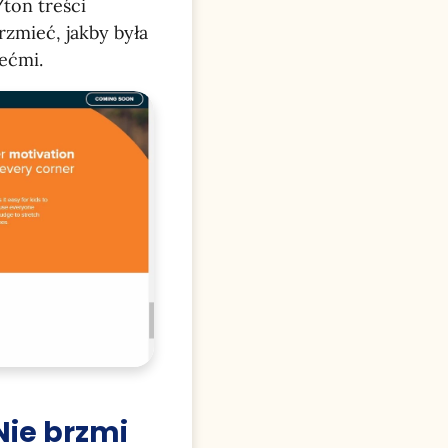
/ton treści
zmieć, jakby była
ećmi.
Nie brzmi