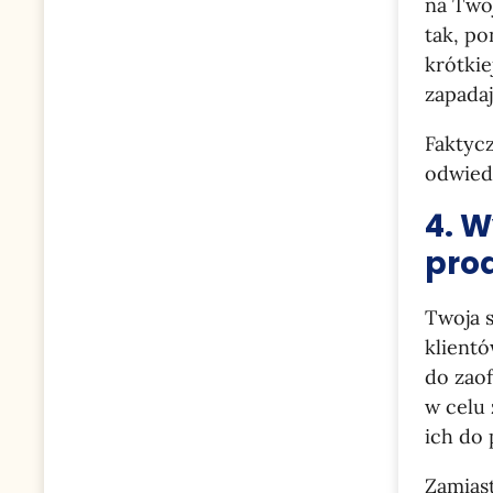
na Twoj
tak, po
krótkie
zapada
Faktyc
odwiedz
4. W
prod
Twoja 
klient
do zaof
w celu 
ich do
Zamias