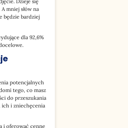
jęcie. Dzieje się
. A mniej słów na
e będzie bardziej
cydujące dla 92,6%
 docelowe.
je
enia potencjalnych
adomi tego, co masz
ści do przeszukania
 ich i zniechęcenia
a i oferować cenne