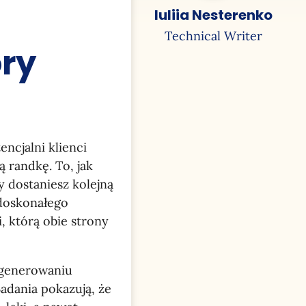
Iuliia Nesterenko
Technical Writer
óry
encjalni klienci
ą randkę. To, jak
y dostaniesz kolejną
 doskonałego
, którą obie strony
 generowaniu
adania pokazują, że