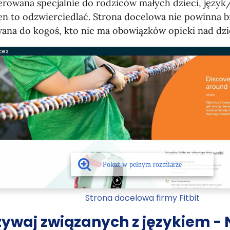
ierowana specjalnie do rodziców małych dzieci, język
n to odzwierciedlać. Strona docelowa nie powinna br
wana do kogoś, kto nie ma obowiązków opieki nad dzi
Strona docelowa firmy Fitbit
żywaj związanych z językiem - 