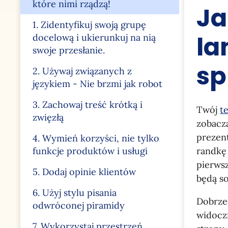
które nimi rządzą!
Ja
1. Zidentyfikuj swoją grupę
la
docelową i ukierunkuj na nią
swoje przesłanie.
sp
2. Używaj związanych z
językiem - Nie brzmi jak robot
3. Zachowaj treść krótką i
Twój
t
zwięzłą
zobaczą
prezent
4. Wymień korzyści, nie tylko
funkcje produktów i usługi
randkę
pierwsz
5. Dodaj opinie klientów
będą so
6. Użyj stylu pisania
Dobrze
odwróconej piramidy
widoczn
7. Wykorzystaj przestrzeń