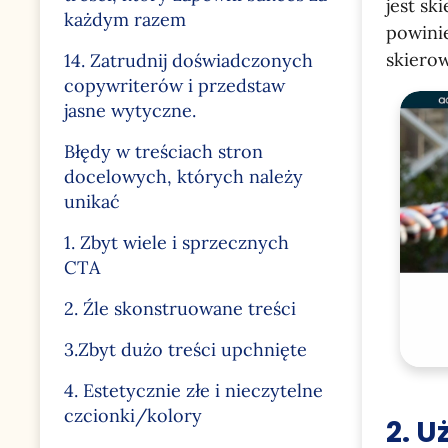
jest sk
każdym razem
powinie
skiero
14. Zatrudnij doświadczonych
copywriterów i przedstaw
jasne wytyczne.
Błędy w treściach stron
docelowych, których należy
unikać
1. Zbyt wiele i sprzecznych
CTA
2. Źle skonstruowane treści
3.Zbyt dużo treści upchnięte
4. Estetycznie złe i nieczytelne
czcionki/kolory
2. U