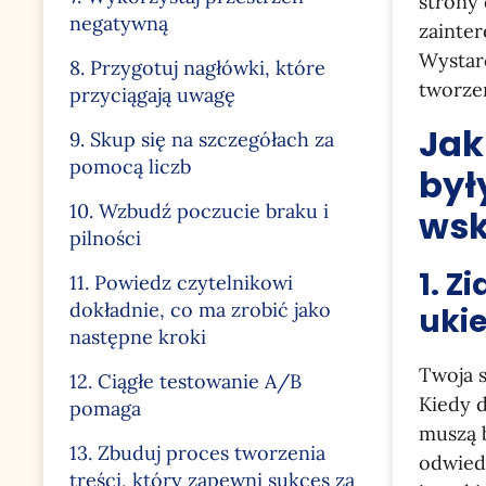
strony 
negatywną
zainte
Wystar
8. Przygotuj nagłówki, które
tworze
przyciągają uwagę
Jak
9. Skup się na szczegółach za
pomocą liczb
był
10. Wzbudź poczucie braku i
wsk
pilności
1. Z
11. Powiedz czytelnikowi
dokładnie, co ma zrobić jako
ukie
następne kroki
Twoja 
12. Ciągłe testowanie A/B
Kiedy d
pomaga
muszą 
13. Zbuduj proces tworzenia
odwiedz
treści, który zapewni sukces za