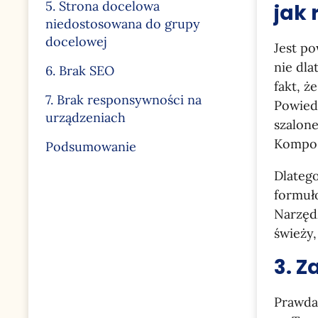
5. Strona docelowa
jak 
niedostosowana do grupy
docelowej
Jest po
nie dla
6. Brak SEO
fakt, ż
7. Brak responsywności na
Powiedz
urządzeniach
szalone
Kompost
Podsumowanie
Dlateg
formuło
Narzędz
świeży,
3. Z
Prawda 