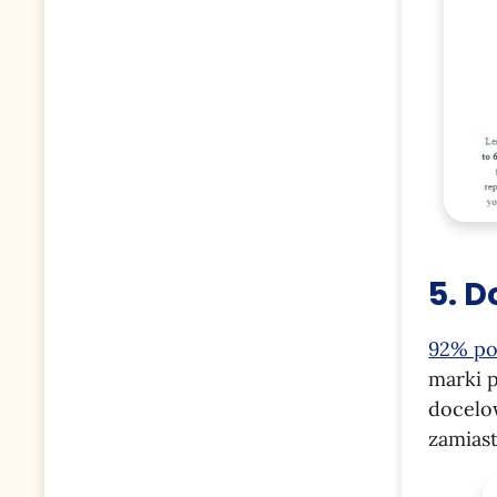
5. D
92% po
marki p
docelo
zamiast