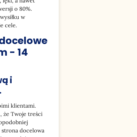
 lęki, a nawet
ersji o 80%.
 wysiłku w
e cele.
 docelowe
m - 14
ą i
.
imi klientami.
, że Twoje treści
dopodobniej
a strona docelowa