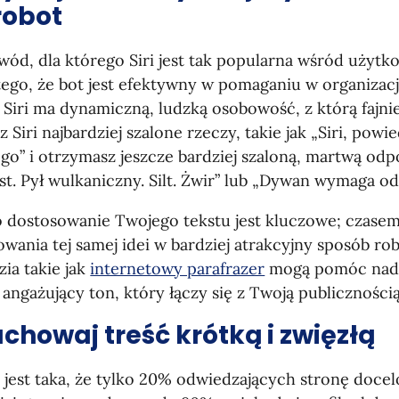
robot
wód, dla którego Siri jest tak popularna wśród użyt
tego, że bot jest efektywny w pomaganiu w organizacji
e Siri ma dynamiczną, ludzką osobowość, z którą fajni
 Siri najbardziej szalone rzeczy, takie jak „Siri, powi
go” i otrzymasz jeszcze bardziej szaloną, martwą od
. Pył wulkaniczny. Silt. Żwir” lub „Dywan wymaga od
o dostosowanie Twojego tekstu jest kluczowe; czase
wania tej samej idei w bardziej atrakcyjny sposób ro
ia takie jak
internetowy parafrazer
mogą pomóc nad
 angażujący ton, który łączy się z Twoją publicznością
achowaj treść krótką i zwięzłą
jest taka, że tylko 20% odwiedzających stronę docel