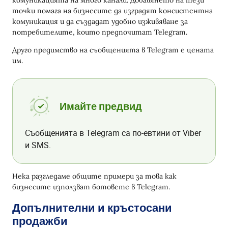
комуникацията на много канали. Добавянето на тези
ефективна
точки помага на бизнесите да изградят консистентна
комуникация и да създадат удобно изживяване за
Определете бизнес целите на кампанията
потребителите, които предпочитат Telegram.
Планирайте и опростете потребителското
Друго предимство на съобщенията в Telegram е цената
пътуване
им.
Подгответе релевантно съдържание
Тествайте и подобрявайте резултатите
Имайте предвид
Заключение
Съобщенията в Telegram са по-евтини от Viber
и SMS.
Нека разгледаме общите примери за това как
бизнесите използват ботовете в Telegram.
Допълнителни и кръстосани
продажби