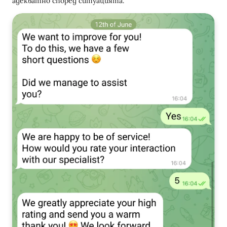
адекватно според ситуацията.