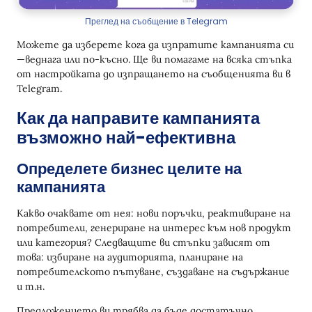
Преглед на съобщение в Telegram
Можете да изберете кога да изпратите кампанията си
—веднага или по-късно. Ще ви помагаме на всяка стъпка
от настройката до изпращането на съобщенията ви в
Telegram.
Как да направите кампанията
възможно най-ефективна
Определете бизнес целите на
кампанията
Какво очаквате от нея: нови поръчки, реактивиране на
потребители, генериране на интерес към нов продукт
или категория? Следващите ви стъпки зависят от
това: избиране на аудиторията, планиране на
потребителското пътуване, създаване на съдържание
и т.н.
Предложението ви трябва да бъде достатъчно