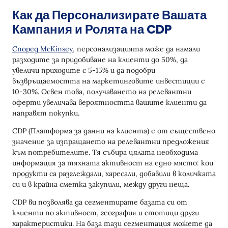
Как да Персонализирате Вашата
Кампания и Ролята на CDP
Според McKinsey
, персонализацията може да намали
разходите за придобиване на клиенти до 50%, да
увеличи приходите с 5-15% и да подобри
възвръщаемостта на маркетинговите инвестиции с
10-30%. Освен това, получаването на релевантни
оферти увеличава вероятността вашите клиенти да
направят покупки.
CDP (Платформа за данни на клиента) е от съществено
значение за изпращането на релевантни предложения
към потребителите. Тя събира цялата необходима
информация за тяхната активност на едно място: кои
продукти са разглеждали, харесали, добавили в количката
си и в крайна сметка закупили, между други неща.
CDP ви позволява да сегментирате базата си от
клиенти по активност, география и стотици други
характеристики. На база тази сегментация можете да