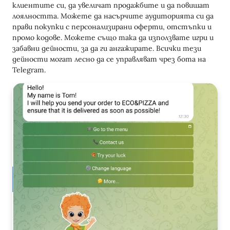
клиентите си, да увеличат продажбите и да повишат
лоялността. Можете да насърчите аудиторията си да
прави покупки с персонализирани оферти, отстъпки и
промо кодове. Можете също така да използвате игри и
забавни дейности, за да ги ангажирате. Всички тези
дейности могат лесно да се управляват чрез бота на
Telegram.