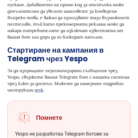
пускане. Добавянето на промо код за отстъпка може
допълнително да увеличи шансовете за конверсия.
Въпреки това, е важно да използвате тази възможност
пестеливо, тъй като прекомерната реклама може да
накара потребителите да изключат известията от
вашия бот или дори да го блокират напълно.
Стартиране на кампания в
Telegram чрез Yespo
За да изпращате персонализирани съобщения чрез
Yespo, свържете вашия Telegram бот с нашата система
чрез ключ за достъп. Можете да намерите подробни
инструкции
тук
.
Помнете
Yespo не разработва Telegram ботове за