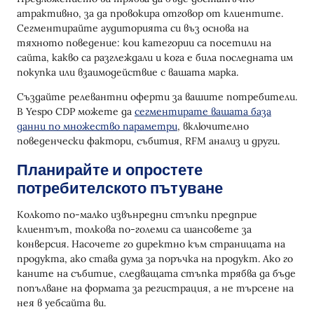
атрактивно, за да провокира отговор от клиентите.
Сегментирайте аудиторията си въз основа на
тяхното поведение: кои категории са посетили на
сайта, какво са разглеждали и кога е била последната им
покупка или взаимодействие с вашата марка.
Създайте релевантни оферти за вашите потребители.
В Yespo CDP можете да
сегментирате вашата база
данни по множество параметри
, включително
поведенчески фактори, събития, RFM анализ и други.
Планирайте и опростете
потребителското пътуване
Колкото по-малко извънредни стъпки предприе
клиентът, толкова по-големи са шансовете за
конверсия. Насочете го директно към страницата на
продукта, ако става дума за поръчка на продукт. Ако го
каните на събитие, следващата стъпка трябва да бъде
попълване на формата за регистрация, а не търсене на
нея в уебсайта ви.