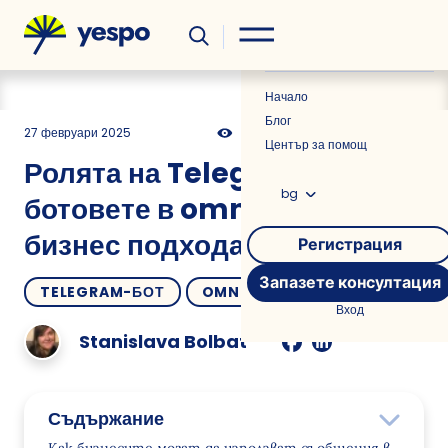
Полезно
Новини
Начало
Блог
27 февруари 2025
573
18 мин
0.00
Център за помощ
Ролята на Telegram
bg
ботовете в omnichannel
бизнес подхода
Регистрация
Запазете консултация
TELEGRAM-БОТ
OMNICHANNEL
Вход
Stanislava Bolbat
Съдържание