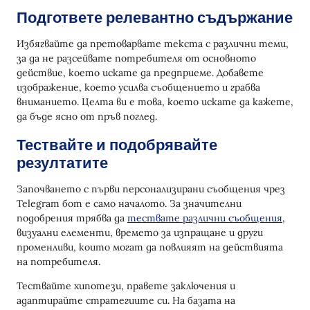
Подгответе релевантно съдържание
Избягвайте да претоварвате текста с различни теми,
за да не разсейвате потребителя от основното
действие, което искате да предприеме. Добавете
изображение, което усилва съобщението и грабва
вниманието. Целта ви е това, което искате да кажете,
да бъде ясно от пръв поглед.
Тествайте и подобрявайте
резултатите
Започването с първи персонализирани съобщения чрез
Telegram бот е само началото. За значителни
подобрения трябва да
тествате различни съобщения
,
визуални елементи, времето за изпращане и други
променливи, които могат да повлияят на действията
на потребителя.
Тествайте хипотези, правете заключения и
адаптирайте стратегиите си. На базата на