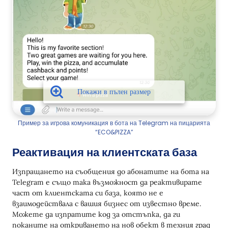
Пример за игрова комуникация в бота на Telegram на пицарията
“ECO&PIZZA”
Реактивация на клиентската база
Изпращането на съобщения до абонатите на бота на
Telegram е също така възможност да реактивирате
част от клиентската си база, която не е
взаимодействала с вашия бизнес от известно време.
Можете да изпратите код за отстъпка, да ги
поканите на откриването на нов обект в техния град