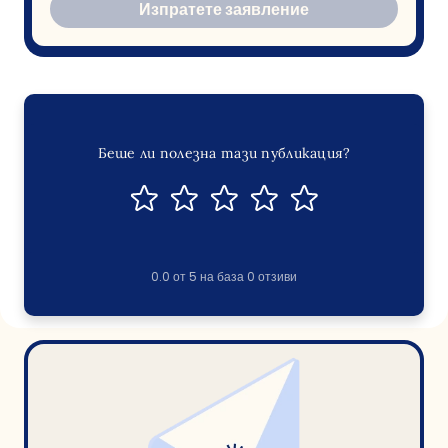
Изпратете заявление
Беше ли полезна тази публикация?
0.0
от
5
на база
0
отзиви