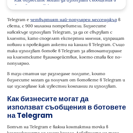
Как бизнесите могат да използват съобщения в
ботовете на Telegram
Допълнителни и кръстосани продажби
Telegram е
четвъртият най-популярен мессенджър
в
света, с 900 милиона потребители. Бизнесите
Задържане на клиенти
навсякъде използват Telegram, за да се свързват с
Реактивация на клиентската база
клиенти, като споделят експертни мнения, изпращат
новини и провеждат анкети на канали в Telegram. Също
Провеждане на анкети
така използват ботове в Telegram за автоматизиране
на клиентските взаимодействия, което става все по-
Регистрация в Програмата за Лоялност
популярно.
Как да Персонализирате Вашата Кампания и
В тази статия ще разгледаме ползите, които
Ролята на CDP
бизнесите могат да получат от ботовете в Telegram и
ще изследваме как известни компании ги използват.
Персонализирани Промо Кампании
Как бизнесите могат да
Стартиране на кампания в Telegram чрез Yespo
използват съобщения в ботовете
Технически възможности на кампанията
на Telegram
Създаване на кампания
Ботът на Telegram е важна контактна точка в
Как да направите кампанията възможно най-