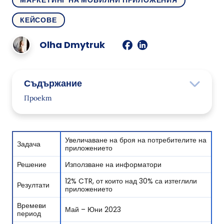
МАРКЕТИНГ НА МОБИЛНИ ПРИЛОЖЕНИЯ
КЕЙСОВЕ
Olha Dmytruk
Съдържание
Проект
Решение
Информатор, пренасочващ към
Увеличаване на броя на потребителите на
Задача
приложението
приложението
Условия за показване
Решение
Използване на информатори
Резултати
12% CTR, от които над 30% са изтеглили
Резултати
приложението
Времеви
Май – Юни 2023
период