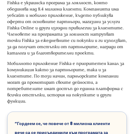
Fishka е украинска програма за лоялност, която
обединява над 8.4 милиона клиенти. Компанията има
уебсайт и мобилно приложение, където публикува
оферти от основните партньори, магазини за услуги
Fishka Online и други изгодни привилегии за клиентите.
Членовете на програмата за лоялност натрупват
точки Fishka за ежедневните си покупки и ги използват,
за да получат отстъпки от партньорите, награди от
каталога и за благотворителни проекти.
Мобилното приложение Fishka е приоритетен канал за
комуникация както за партньорите, така и за
клиентите. По този начин, парньорските компании
могат да промотират своите дейности, а
потребителите имат достъп до единна платформа с
всички отстъпки, история на покупките и други
функции.
“Гордеем се, че повече от 8 милиона клиенти
вече са се присъединили към програмата за