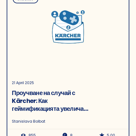
21 April 2025
Проучване на случай с
Kärcher: Как
геймификацията увеличава
CTR и процента на отваряне
Stanislava Bolbat
855
8
5.00