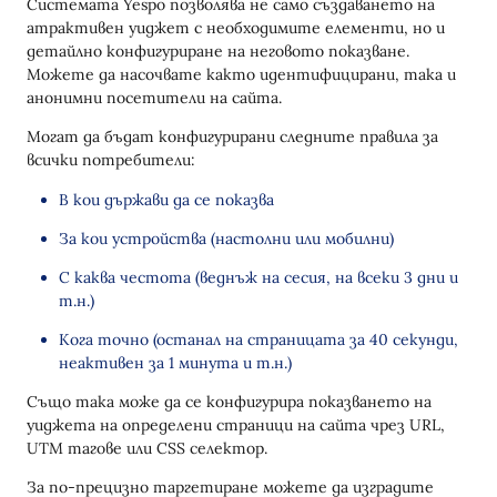
Системата Yespo позволява не само създаването на
атрактивен уиджет с необходимите елементи, но и
детайлно конфигуриране на неговото показване.
Можете да насочвате както идентифицирани, така и
анонимни посетители на сайта.
Могат да бъдат конфигурирани следните правила за
всички потребители:
В кои държави да се показва
За кои устройства (настолни или мобилни)
С каква честота (веднъж на сесия, на всеки 3 дни и
т.н.)
Кога точно (останал на страницата за 40 секунди,
неактивен за 1 минута и т.н.)
Също така може да се конфигурира показването на
уиджета на определени страници на сайта чрез URL,
UTM тагове или CSS селектор.
За по-прецизно таргетиране можете да изградите