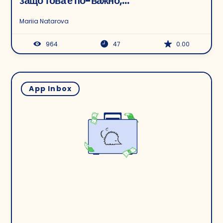
защо това е по-важно,
отколкото си мислите
Mariia Natarova
964
47
0.00
App Inbox