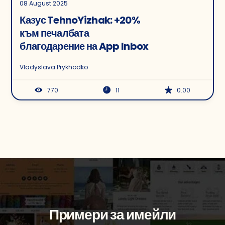
08 August 2025
Казус TehnoYizhak: +20%
към печалбата
благодарение на App Inbox
Vladyslava Prykhodko
770
11
0.00
Примери за имейли