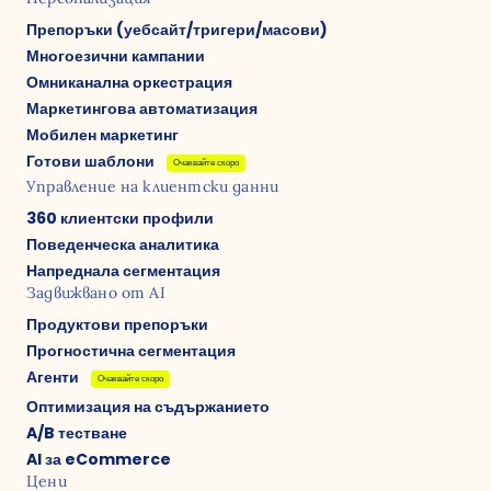
Препоръки (уебсайт/тригери/масови)
Многоезични кампании
Омниканална оркестрация
Маркетингова автоматизация
Мобилен маркетинг
Готови шаблони
Очаквайте скоро
Управление на клиентски данни
360 клиентски профили
Поведенческа аналитика
Напреднала сегментация
Задвижвано от AI
Продуктови препоръки
Прогностична сегментация
Агенти
Очаквайте скоро
Оптимизация на съдържанието
A/B тестване
AI за eCommerce
Цени