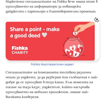
Маркетинг специалистите на Fishka вече имаха опит в
използването на информатори за новинарски
дайджести с партньори и благотворителни промоции.
Fishka благотворителен уиджет
Специалистите на компанията тестваха различни
опции за уиджети, за да разберат кои съобщения е най-
добре да се използват в този канал. Към момента на
писане на тази казус, уиджетът, който насърчава
използването на мобилно приложение, имаше най-
високата конверсия.