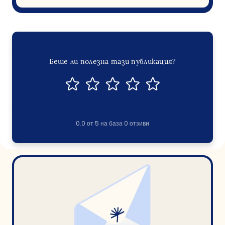
Беше ли полезна тази публикация?
0.0
от
5
на база
0
отзиви