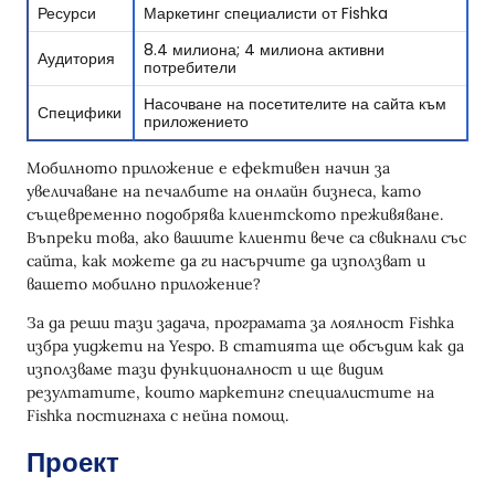
Ресурси
Маркетинг специалисти от Fishka
8.4 милиона; 4 милиона активни
Аудитория
потребители
Насочване на посетителите на сайта към
Специфики
приложението
Мобилното приложение е ефективен начин за
увеличаване на печалбите на онлайн бизнеса, като
същевременно подобрява клиентското преживяване.
Въпреки това, ако вашите клиенти вече са свикнали със
сайта, как можете да ги насърчите да използват и
вашето мобилно приложение?
За да реши тази задача, програмата за лоялност Fishka
избра уиджети на Yespo. В статията ще обсъдим как да
използваме тази функционалност и ще видим
резултатите, които маркетинг специалистите на
Fishka постигнаха с нейна помощ.
Проект