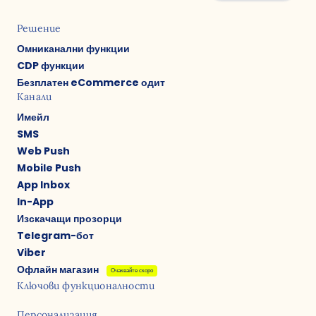
Решение
Омниканални функции
CDP функции
Безплатен eCommerce одит
Канали
Имейл
SMS
Web Push
Mobile Push
App Inbox
In-App
Изскачащи прозорци
Telegram-бот
Viber
Офлайн магазин
Очаквайте скоро
Ключови функционалности
Персонализация