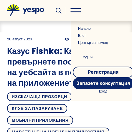
Полезно
Новини
Начало
Блог
28 август 2023
689
9 мин
0.00
Център за помощ
Казус Fishka: Как да
bg
превърнете посетителите
на уебсайта в потребители
Регистрация
на приложението
Запазете консултация
Вход
ИЗСКАЧАЩИ ПРОЗОРЦИ
КЛУБ ЗА ПАЗАРУВАНЕ
МОБИЛНИ ПРИЛОЖЕНИЯ