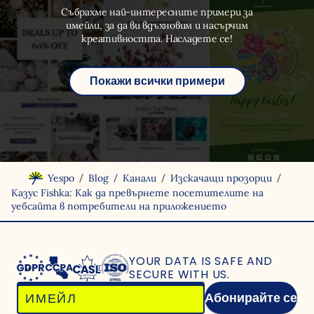
Събрахме най-интересните примери за
имейли, за да ви вдъхновим и насърчим
креативността. Насладете се!
Покажи всички примери
/
/
/
/
Yespo
Blog
Канали
Изскачащи прозорци
Казус Fishka: Как да превърнете посетителите на
уебсайта в потребители на приложението
YOUR DATA IS SAFE
AND
SECURE WITH US.
Абонирайте се