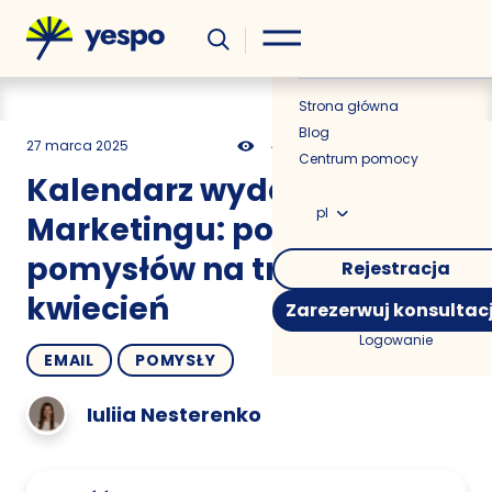
Wiedza
Aktualności
Strona główna
Blog
27 marca 2025
422
12 min
0.00
Centrum pomocy
Kalendarz wydarzeń Email
pl
Marketingu: ponad 100
pomysłów na treści na
Rejestracja
kwiecień
Zarezerwuj konsultac
Logowanie
EMAIL
POMYSŁY
Iuliia Nesterenko