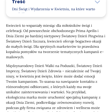
Treść
Dni Świąt i Wydarzenia w Kwietniu, na które warto
zwrócić uwagę
Tematy wiadomości e-mail na kwiecień
Kwiecień to wspaniały miesiąc dla miłośników świąt i
celebracji. Od powszechnie obchodzonego Prima Aprilis i
8 Kreatywnych Pomysłów na Email Marketing w
Dnia Ziemi po bardziej nietypowy Światowy Dzień Pingwina i
Kwietniu
Światowy Dzień Szczura, kwiecień oferuje bogactwo okazji
do małych świąt. Dla sprytnych marketerów to prawdziwa
kopalnia pomysłów na tworzenie tematycznych kampanii e-
mailowych.
Międzynarodowy Dzień Walki na Poduszki, Światowy Dzień
Imprezy, Światowy Dzień Zdrowia – niezależnie od Twojej
niszy, w kwietniu jest święto, które może dodać emocji
Twoim kampaniom. To szansa na nawiązanie kontaktu z
różnorodnymi odbiorcami, z których każdy ma swoje
unikalne zainteresowania i wartości. Na przykład,
ekologiczna marka może uruchomić specjalną kampanię z
okazji Dnia Ziemi, podkreślając zrównoważony rozwój,
podczas gdy firma związana ze zdrowiem i wellness może