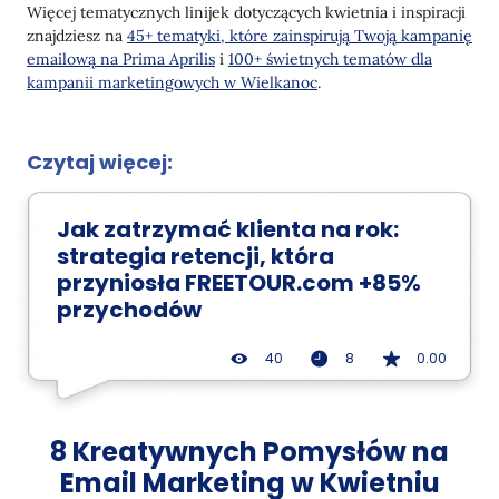
Więcej tematycznych linijek dotyczących kwietnia i inspiracji
znajdziesz na
45+ tematyki, które zainspirują Twoją kampanię
emailową na Prima Aprilis
i
100+ świetnych tematów dla
kampanii marketingowych w Wielkanoc
.
Czytaj więcej:
Jak zatrzymać klienta na rok:
strategia retencji, która
przyniosła FREETOUR.com +85%
przychodów
40
8
0.00
8 Kreatywnych Pomysłów na
Email Marketing w Kwietniu