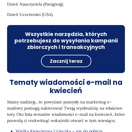
Dzień Nauczyciela (Paragwaj);
Dzień Uczciwości (USA).
Wszystkie narzędzia, których
potrzebujesz do wysyłania kampanii
zbiorczych i transakcyjnych
Zacznij teraz
Tematy wiadomości e-mail na
kwiecień
Mamy nadzieję, że powyższe pomysły na marketing e-
mailowy pomogą nakierować Twoją wyobraźnię na właściwe
tory. Oto lista tematów wiadomości e-mail na kwiecień, które
pozwolą ci rozkwitnąć wskaźniki otwarć w tym miesiącu.
Wielka Kwiecienna Ucieczka – nie do pobicia