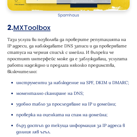
Spamhaus
2.
MXToolbox
Тази услуга ви позволява да проверите репутацията на
IP адреси, да наблюдавате DNS записи и да проверявате
статуса на черния списък с имейли. И въпреки че
простият интерфейс може да е заблуждаващ, услугата
работи надеждно и предлага няколко предимства,
включително:
инструменти за наблюдение на SPF, DKIM и DMARC;
моментално сканиране на DNS;
удобно табло за проследяване на IP и домейни;
проверка на оценката на спам на домейна;
бърз достъп до текуща информация за IP адреса в
долния ляв ъгъл.