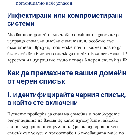
потенциално небезопасен.
Инфектирани или компрометирани
системи
Ако вашият домейн или сървър е хакнат и започне да
изпраща спам или имейли с имитация, особено със
съмнителни връзки, той може почти моментално да
бъде добавен в черен списък за имейли. В много случаи IP
адресът на изпращане също попада в черен списък за IP.
Как да премахнете вашия домейн
от черен списък
1. Идентифицирайте черния списък,
в който сте включени
Пуснете проверка за спам на домейна и потвърдете
репутацията на вашия IP, като използвате няколко
специализирани инструмента (доста изчерпателен
списък със услуги е предоставен в следващата глава по-