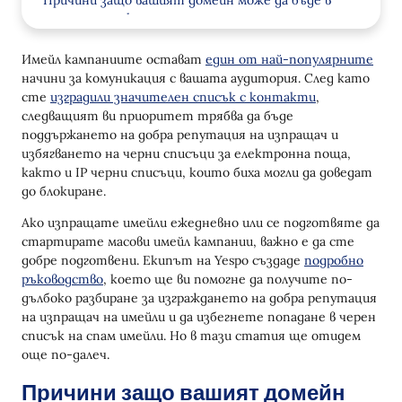
Причини защо вашият домейн може да бъде в
черния списък
Жалби за спам
Имейл кампаниите остават
един от най-популярните
начини за комуникация с вашата аудитория. След като
Вашият домейн споделя IP адрес с спам
сте
изградили значителен списък с контакти
,
изпращач
следващият ви приоритет трябва да бъде
Неактивни имейл адреси
поддържането на добра репутация на изпращач и
избягването на черни списъци за електронна поща,
Липсващи или неправилни цифрови подписи
както и IP черни списъци, които биха могли да доведат
до блокиране.
Слабо взаимодействие със абонатите
Ако изпращате имейли ежедневно или се подготвяте да
Промени на IP адреса
стартирате масови имейл кампании, важно е да сте
добре подготвени. Екипът на Yespo създаде
подробно
Внезапен скок в обема на изпращане
ръководство
, което ще ви помогне да получите по-
Инфектирани или компрометирани системи
дълбоко разбиране за изграждането на добра репутация
на изпращач на имейли и да избегнете попадане в черен
Как да премахнете вашия домейн от черен
списък на спам имейли. Но в тази статия ще отидем
списък
още по-далеч.
1. Идентифицирайте черния списък, в който
Причини защо вашият домейн
сте включени