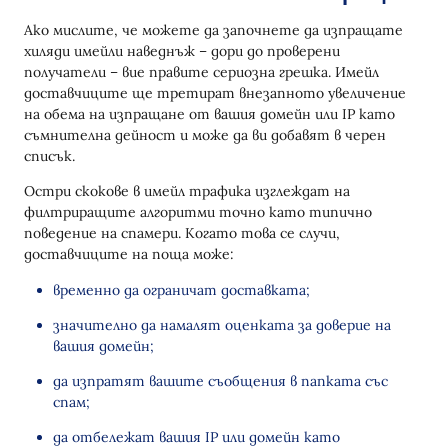
Ако мислите, че можете да започнете да изпращате
хиляди имейли наведнъж – дори до проверени
получатели – вие правите сериозна грешка. Имейл
доставчиците ще третират внезапното увеличение
на обема на изпращане от вашия домейн или IP като
съмнителна дейност и може да ви добавят в черен
списък.
Остри скокове в имейл трафика изглеждат на
филтриращите алгоритми точно като типично
поведение на спамери. Когато това се случи,
доставчиците на поща може:
временно да ограничат доставката;
значително да намалят оценката за доверие на
вашия домейн;
да изпратят вашите съобщения в папката със
спам;
да отбележат вашия IP или домейн като