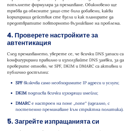
попълнете формуляра за премахване. Обикновено ще
трябва да обясните защо сте били добавени, какви
коригиращи действия сте взели и как планирате да
предотвратите повторното възникване на проблема.
4. Проверете настройките за
автентикация
След премахването, уверете се, че всички DNS записи са
конфигурирани правилно и използвайте DNS заявки, за да
проверите отново, че SPF, DKIM и DMARC са активни и
публично достъпни:
SPF
включва само необходимите IP адреси и услуги;
DKIM
подписва всички изходящи имейли;
DMARC
е настроен на поне „none“ (идеално, с
постепенно преминаване към стриктна политика).
5. Загрейте изпращанията си