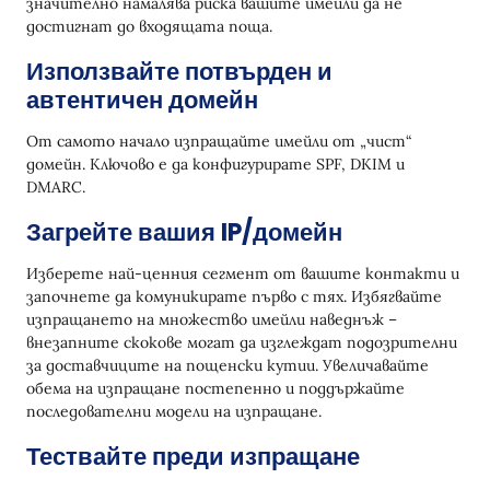
значително намалява риска вашите имейли да не
достигнат до входящата поща.
Използвайте потвърден и
автентичен домейн
От самото начало изпращайте имейли от „чист“
домейн. Ключово е да конфигурирате SPF, DKIM и
DMARC.
Загрейте вашия IP/домейн
Изберете най-ценния сегмент от вашите контакти и
започнете да комуникирате първо с тях. Избягвайте
изпращането на множество имейли наведнъж –
внезапните скокове могат да изглеждат подозрителни
за доставчиците на пощенски кутии. Увеличавайте
обема на изпращане постепенно и поддържайте
последователни модели на изпращане.
Тествайте преди изпращане