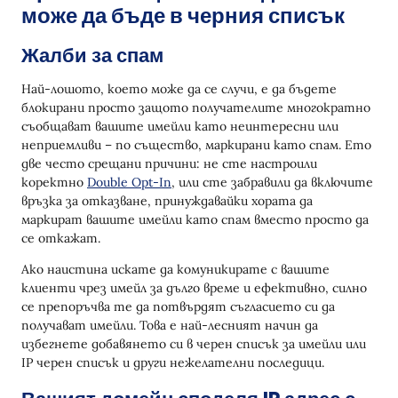
може да бъде в черния списък
2. Отстранете основния проблем
Жалби за спам
3. Подайте заявка за премахване от черен
списък
Най-лошото, което може да се случи, е да бъдете
4. Проверете настройките за автентикация
блокирани просто защото получателите многократно
съобщават вашите имейли като неинтересни или
5. Загрейте изпращанията си
неприемливи – по същество, маркирани като спам. Ето
две често срещани причини: не сте настроили
6. Редовно следете репутацията си
коректно
Double Opt-In
, или сте забравили да включите
връзка за отказване, принуждавайки хората да
Как да избегнете добавяне в черен списък
маркират вашите имейли като спам вместо просто да
Използвайте потвърден и автентичен
се откажат.
домейн
Ако наистина искате да комуникирате с вашите
Загрейте вашия IP/домейн
клиенти чрез имейл за дълго време и ефективно, силно
се препоръчва те да потвърдят съгласието си да
Тествайте преди изпращане
получават имейли. Това е най-лесният начин да
избегнете добавянето си в черен списък за имейли или
Добавете Captcha към формата за абонамент
IP черен списък и други нежелателни последици.
Поддържайте Чист Списък с Имейли