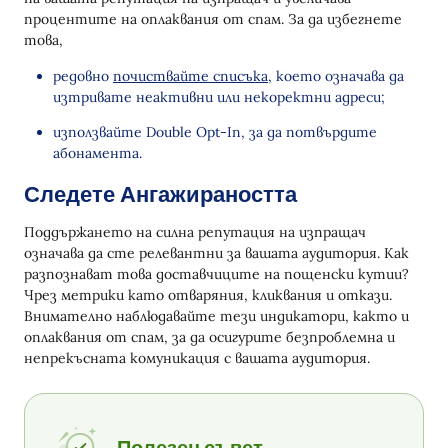
процентите на оплаквания от спам. За да избегнете
това,
редовно
почиствайте списъка
, което означава да
изтривате неактивни или некоректни адреси;
използвайте Double Opt-In, за да потвърдите
абонамента.
Следете Ангажираността
Поддържането на силна репутация на изпращач
означава да сте релевантни за вашата аудитория. Как
разпознават това доставчиците на пощенски кутии?
Чрез метрики като отваряния, кликвания и откази.
Внимателно наблюдавайте тези индикатори, както и
оплаквания от спам, за да осигурите безпроблемна и
непрекъсната комуникация с вашата аудитория.