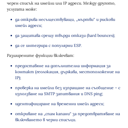
черен списък на имейли или IP адреси. Между другото,
услугата може:
да открива несъществуващи, „мъртви“ и рискови
имейл адреси;
да защитава срещу твърди откази (hard bounces);
да се интегрира с популярни ESP.
Разширените функции включват:
предоставяне на допълнителна информация за
контакт (геолокация, държава, местоположение на
IP);
проверка на имейли без изпращане на съобщение – с
използване на SMTP запитвания и DNS ping;
идентифициране на временни имейл адреси;
откриване на „спам капани“ за предотвратяване на
включването в черни списъци.