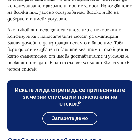
конфигурирате правилно и трите записа. Използването
на всички тях заедно осигурява най-високо ниво на
доверие от имейл услугите.
Ако някой от тези записи липсва или е некоректно
конфигуриран, нападателите могат да имитират
вашия домейн и да изпращат спам от ваше име. Това
води до отбелязване на вашите легитимни съобщения
като съмнителни от имейл доставчиците и увеличава
риска от попадане в папка със спам или от включване в
черен списък.
Искате ли да спрете да се притеснявате
за черни списъци и показатели на
отскок?
Запазете демо