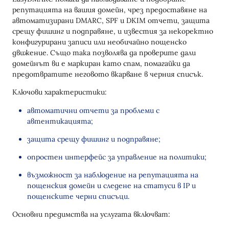
репутацията на вашия домейн, чрез предоставяне на
автоматизирани DMARC, SPF и DKIM отчети, защита
срещу фишинг и подправяне, и известия за некоректно
конфигурирани записи или необичайно пощенско
движение. Също така позволява да проверите дали
домейнът ви е маркиран като спам, помагайки да
предотвратите неговото вкарване в черния списък.
Ключови характеристики:
автоматични отчети за проблеми с
автентикацията;
защита срещу фишинг и подправяне;
опростен интерфейс за управление на политики;
възможност за наблюдение на репутацията на
пощенския домейн и следене на статуси в IP и
пощенските черни списъци.
Основни предимства на услугата включват: