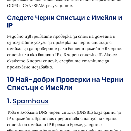
GDPR и CAN-SPAM регулациите.
Следете Черни Списъци с Имейли и
IP
Редовно извършвайте проверка за спам на домейна и
използвайте услуги за проверка на черни списъци с
имейли, за да проверите дали вашият домейн е в черния
списък или ако вашият IP е в черен списък с IP. Ако се
окажете в черен списък, следвайте стъпките за
премахване незабавно.
10 Най-добри Проверки на Черни
Списъци с Имейли
1.
Spamhaus
Това е глобална DNS черен списък (DNSBL) база данни за
IP и домейни. Spamhaus предоставя статус на черния
списък на имейли и IP в реално време, заедно с
автоматизирани възможности за проверка на домейни