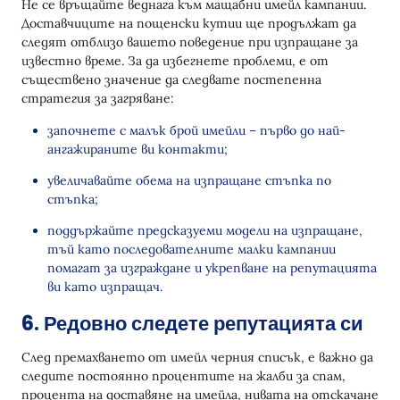
Не се връщайте веднага към мащабни имейл кампании.
Доставчиците на пощенски кутии ще продължат да
следят отблизо вашето поведение при изпращане за
известно време. За да избегнете проблеми, е от
съществено значение да следвате постепенна
стратегия за загряване:
започнете с малък брой имейли – първо до най-
ангажираните ви контакти;
увеличавайте обема на изпращане стъпка по
стъпка;
поддържайте предсказуеми модели на изпращане,
тъй като последователните малки кампании
помагат за изграждане и укрепване на репутацията
ви като изпращач.
6. Редовно следете репутацията си
След премахването от имейл черния списък, е важно да
следите постоянно процентите на жалби за спам,
процента на доставяне на имейла, нивата на отскачане