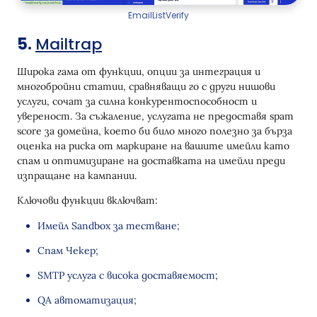
EmailListVerify
5.
Mailtrap
Широка гама от функции, опции за интеграция и
многобройни статии, сравняващи го с други нишови
услуги, сочат за силна конкурентоспособност и
увереност. За съжаление, услугата не предоставя spam
score за домейна, което би било много полезно за бърза
оценка на риска от маркиране на вашите имейли като
спам и оптимизиране на доставката на имейли преди
изпращане на кампании.
Ключови функции включват:
Имейл Sandbox за тестване;
Спам Чекер;
SMTP услуга с висока доставяемост;
QA автоматизация;