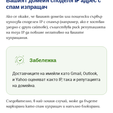
Вашият домейн споделя IP адрес с
Следете Ангажираността
спам изпращач
Минимизирайте Оплаквания от Спам –
Ако се окаже, че вашият домейн или пощенски сървър
Добавете Линк за Отписване
използва споделен IP с спамър (например, ако е хостван
заедно с други сайтове), съществува риск репутацията
Следете Черни Списъци с Имейли и IP
на този IP да повлияе негативно на вашите
10 Най-добри Проверки на Черни Списъци с
изпращания.
Имейли
1. Spamhaus
Забележка
2. MXToolbox
3. Zerobounce
Доставчиците на имейли като Gmail, Outlook,
4. EmailListVerify
и Yahoo оценяват както IP, така и репутацията
на домейна.
5. Mailtrap
6. EasyDMARC
Следователно, в най-лошия случай, може да бъдете
7. InboxAlly
маркирани като спам изпращач и напълно блокирани.