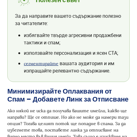
Полезен съвет
За да направите вашето съдържание полезно
за читателите:
избягвайте твърде агресивни продажбени
тактики и спам;
използвайте персонализация и ясен CTA;
вашата аудитория и им
сегментирайте
изпращайте релевантно съдържание.
Минимизирайте Оплаквания от
Спам – Добавете Линк за Отписване
Ако някой не иска да получава вашите имейли, какво ще
направи? Ще се отпише. Но ако не може да намери тази
опция? Тогава целият поток ще попадне в спама. За да
избегнете това, поставете линка за отписване на
видно място във вашия имейл. Това също е изискване на