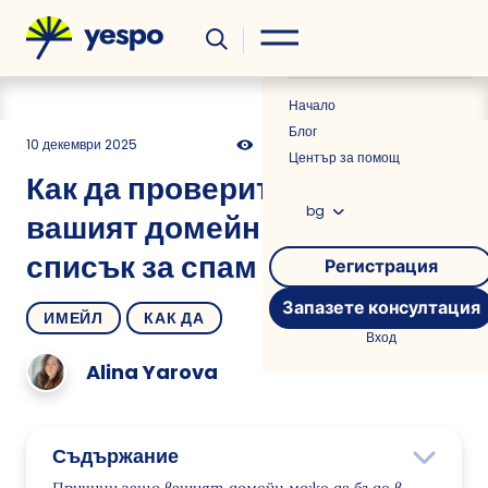
Полезно
Новини
Начало
Блог
10 декември 2025
1511
37 мин
0.00
Център за помощ
Как да проверите дали
bg
вашият домейн е в черен
списък за спам
Регистрация
Запазете консултация
ИМЕЙЛ
КАК ДА
Вход
Alina Yarova
Съдържание