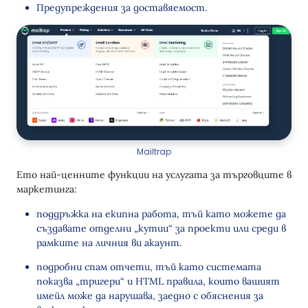
Предупреждения за доставяемост.
Mailtrap
Ето най-ценните функции на услугата за търговците в
маркетинга:
поддръжка на екипна работа, тъй като можете да
създавате отделни „кутии“ за проекти или среди в
рамките на личния ви акаунт.
подробни спам отчети, тъй като системата
показва „тригери“ и HTML правила, които вашият
имейл може да нарушава, заедно с обяснения за