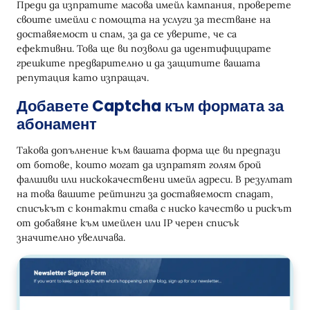
Преди да изпратите масова имейл кампания, проверете
своите имейли с помощта на услуги за тестване на
доставяемост и спам, за да се уверите, че са
ефективни. Това ще ви позволи да идентифицирате
грешките предварително и да защитите вашата
репутация като изпращач.
Добавете Captcha към формата за
абонамент
Такова допълнение към вашата форма ще ви предпази
от ботове, които могат да изпратят голям брой
фалшиви или нискокачествени имейл адреси. В резултат
на това вашите рейтинги за доставяемост спадат,
списъкът с контакти става с ниско качество и рискът
от добавяне към имейлен или IP черен списък
значително увеличава.