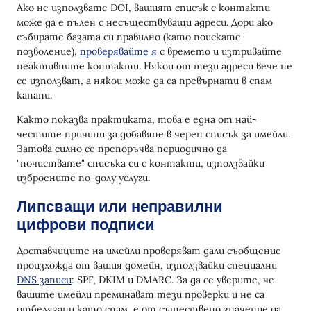
Ако не използвате DOI, вашият списък с контакти
може да е пълен с несъществуващи адреси. Дори ако
събирате базата си правилно (като поискате
позволение),
проверявайте я
с времето и изтривайте
неактивните контакти. Някои от тези адреси вече не
се използват, а някои може да са превърнати в спам
капани.
Както показва практиката, това е една от най-
честите причини за добавяне в черен списък за имейли.
Затова силно се препоръчва периодично да
"почиствате" списъка си с контакти, използвайки
изброените по-долу услуги.
Липсващи или неправилни
цифрови подписи
Доставчиците на имейли проверяват дали съобщение
произхожда от вашия домейн, използвайки специални
DNS записи
: SPF, DKIM и DMARC. За да се уверите, че
вашите имейли преминават тези проверки и не са
отбелязани като спам, е от съществено значение да