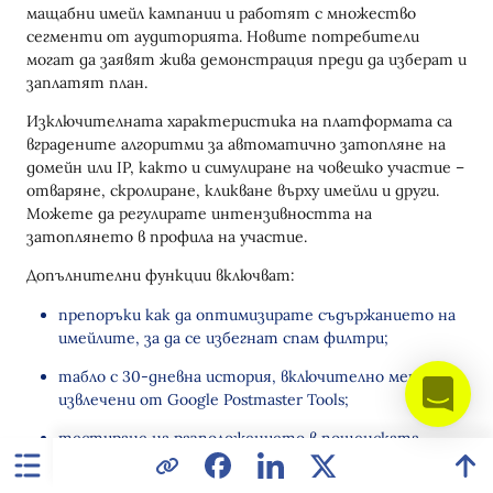
мащабни имейл кампании и работят с множество
сегменти от аудиторията. Новите потребители
могат да заявят жива демонстрация преди да изберат и
заплатят план.
Изключителната характеристика на платформата са
вградените алгоритми за автоматично затопляне на
домейн или IP, както и симулиране на човешко участие –
отваряне, скролиране, кликване върху имейли и други.
Можете да регулирате интензивността на
затоплянето в профила на участие.
Допълнителни функции включват:
препоръки как да оптимизирате съдържанието на
имейлите, за да се избегнат спам филтри;
табло с 30-дневна история, включително метрики
извлечени от Google Postmaster Tools;
тестиране на разположението в пощенската
кутия, където можете да видите точно къде
попадат имейлите – в Inbox, таба Promotions или в