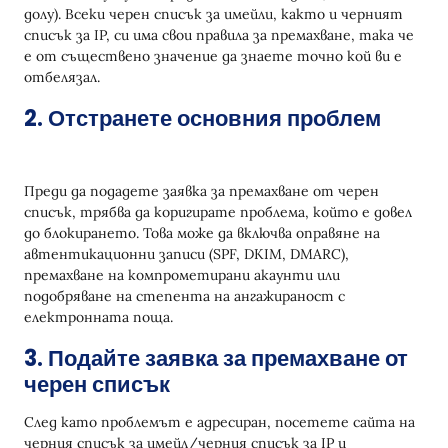
долу). Всеки черен списък за имейли, както и черният
списък за IP, си има свои правила за премахване, така че
е от съществено значение да знаете точно кой ви е
отбелязал.
2. Отстранете основния проблем
Преди да подадете заявка за премахване от черен
списък, трябва да коригирате проблема, който е довел
до блокирането. Това може да включва оправяне на
автентикационни записи (SPF, DKIM, DMARC),
премахване на компрометирани акаунти или
подобряване на степента на ангажираност с
електронната поща.
3. Подайте заявка за премахване от
черен списък
След като проблемът е адресиран, посетете сайта на
черния списък за имейл/черния списък за IP и