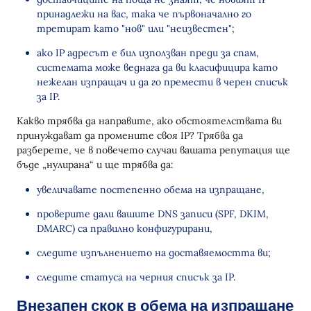
принадлежи на вас, така че първоначално го
третират като "нов" или "неизвестен";
ако IP адресът е бил използван преди за спам,
системата може веднага да ви класифицира като
нежелан изпращач и да го премести в черен списък
за IP.
Какво трябва да направите, ако обстоятелствата ви
принуждават да промените своя IP? Трябва да
разберете, че в повечето случаи вашата репутация ще
бъде „нулирана“ и ще трябва да:
увеличавате постепенно обема на изпращане,
проверите дали вашите DNS записи (SPF, DKIM,
DMARC) са правилно конфигурирани,
следите изпълнението на доставяемостта ви;
следите статуса на черния списък за IP.
Внезапен скок в обема на изпращане