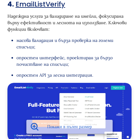
4.
EmailListVerify
Надеждна услуга за валидиране на имейли, фокусирана
върху ефективност и леснота на използване. Ключови
функции включват:
масова валидация и бърза проверка на големи
списъци;
опростен интерфейс, проектиран за бързо
почистване на списъци;
опростен API за лесна интеграция.