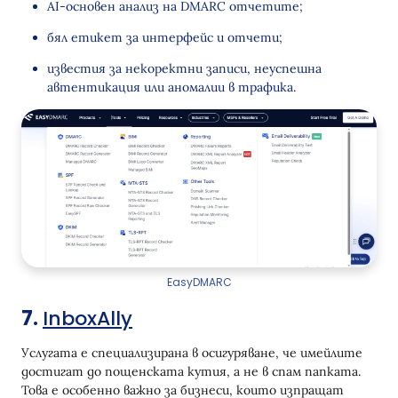
AI-основен анализ на DMARC отчетите;
бял етикет за интерфейс и отчети;
известия за некоректни записи, неуспешна
автентикация или аномалии в трафика.
EasyDMARC
7.
InboxAlly
Услугата е специализирана в осигуряване, че имейлите
достигат до пощенската кутия, а не в спам папката.
Това е особенно важно за бизнеси, които изпращат