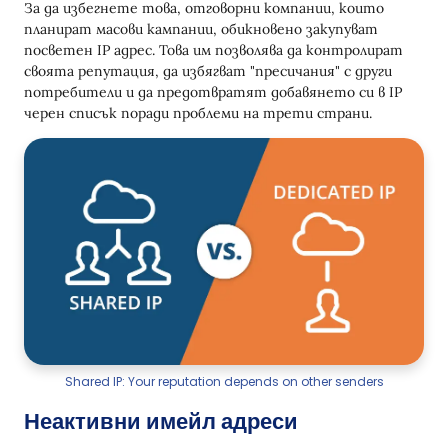
8. InboxKit
За да избегнете това, отговорни компании, които
планират масови кампании, обикновено закупуват
9. NoBounz
посветен IP адрес. Това им позволява да контролират
своята репутация, да избягват "пресичания" с други
10. MailinBox
потребители и да предотвратят добавянето си в IP
Заключение
черен списък поради проблеми на трети страни.
Shared IP: Your reputation depends on other senders
Неактивни имейл адреси