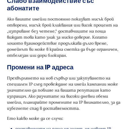
Слабо взаимодействие със
абонатите
Ако вашите имейли постоянно показват нисък брой
отворени, нисък брой кликвания или висок процент на
„изтриване без четене,“ доставчиците на поща
виждат това като знак за ниско доверие. Когато
лошото взаимодействие продължава дълго време,
домейнът ви може в крайна сметка да бъде ограничен,
отбелязан или дори блокиран.
Промени на IP адреса
Прехвърлянето на нов сървър или закупуването на
специален IP след провеждане на имейл кампании може
значително да повлияе на вашата репутация като
изпращач. Ако разчитате на високи дневни обеми
имейли, планирайте промените на IP внимателно, за да
избегнете спад в доставяемостта.
Ето какво може да се случи:
доставчиците на поща не знаят, че новият IP