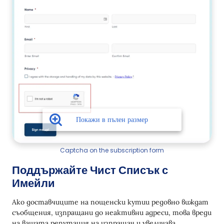
Captcha on the subscription form
Поддържайте Чист Списък с
Имейли
Ако доставчиците на пощенски кутии редовно виждат
съобщения, изпращани до неактивни адреси, това вреди
на вашата репутация на изпращач и увеличава