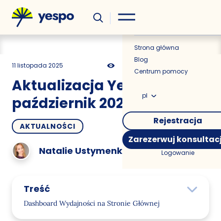
Wiedza
Aktualności
Strona główna
Blog
11 listopada 2025
489
5 min
0.00
Centrum pomocy
Aktualizacja Yespo na
pl
październik 2025
Rejestracja
AKTUALNOŚCI
Zarezerwuj konsultac
Natalie Ustymenko
Logowanie
Treść
Dashboard Wydajności na Stronie Głównej