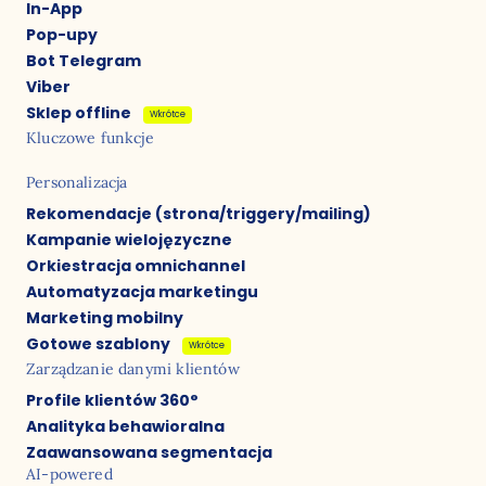
In-App
Pop-upy
Bot Telegram
Viber
Sklep offline
Wkrótce
Kluczowe funkcje
Personalizacja
Rekomendacje (strona/triggery/mailing)
Kampanie wielojęzyczne
Orkiestracja omnichannel
Automatyzacja marketingu
Marketing mobilny
Gotowe szablony
Wkrótce
Zarządzanie danymi klientów
Profile klientów 360°
Analityka behawioralna
Zaawansowana segmentacja
AI-powered