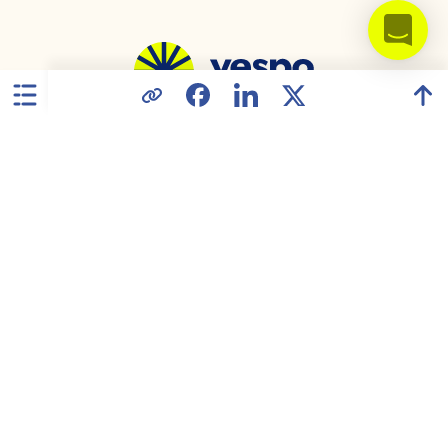
Stany Zjednoczone
Polityka prywatności
Umowa powierzenia przetwarzania danych
Zgodność z GDPR
Warunki korzystania
Mapa strony
2026 © All rights reserved.