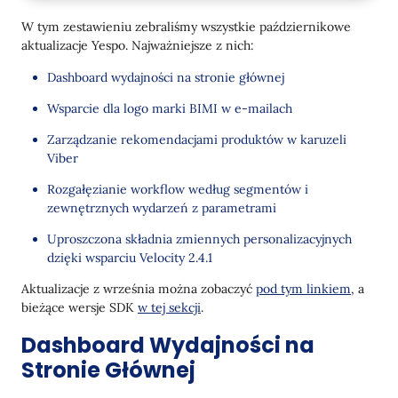
Omnikanałowość
W tym zestawieniu zebraliśmy wszystkie październikowe
BIMI: Logo Marki w Skrzynce Odbiorczej
aktualizacje Yespo. Najważniejsze z nich:
Karuzela Viber: Rekomendacje Produktów bez
Dashboard wydajności na stronie głównej
Kodowania w Edytorze
Wsparcie dla logo marki BIMI w e-mailach
Etykieta Analityczna w Mobile Push
Zarządzanie rekomendacjami produktów w karuzeli
Telegram: Śledzenie Kliknięć w Przycisk z
Viber
Danymi Zwrotnymi
Rozgałęzianie workflow według segmentów i
Widgety
zewnętrznych wydarzeń z parametrami
Łatwiejsze testowanie
Uproszczona składnia zmiennych personalizacyjnych
dzięki wsparciu Velocity 2.4.1
Inne aktualizacje
Aktualizacje z września można zobaczyć
pod tym linkiem
, a
Blok Gałęzi: Sprawdzanie Segmentów i
bieżące wersje SDK
w tej sekcji
.
Zewnętrznych Zdarzeń z Parametrami
Dashboard Wydajności na
Velocity 2.4.1: Łatwiejsza Praca z Zmiennymi
Stronie Głównej
Testowanie Webhooka