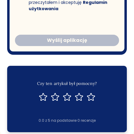
przeczytałem i akceptuję
Regulamin
użytkowania
Wyślij aplikację
Czy ten artykuł był pomocny?
0.0
z
5
na podstawie
0
recenzje