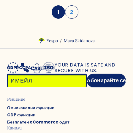
1
2
/
Yespo
Maya Skidanova
YOUR DATA IS SAFE
AND
SECURE WITH US.
Абонирайте се
Решение
Омниканални функции
CDP функции
Безплатен eCommerce одит
Канали