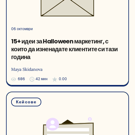
06 октомври
15+ идеи за Halloween маркетинг, с
които да изненадате клиентите си тази
година
Maya Skidanova
686
42 мин
0.00
Кейсове