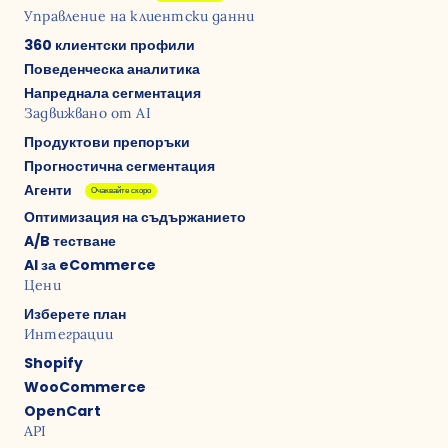
Управление на клиентски данни
360 клиентски профили
Поведенческа аналитика
Напреднала сегментация
Задвижвано от AI
Продуктови препоръки
Прогностична сегментация
Агенти
Очаквайте скоро
Оптимизация на съдържанието
A/B тестване
AI за eCommerce
Цени
Изберете план
Интеграции
Shopify
WooCommerce
OpenCart
API