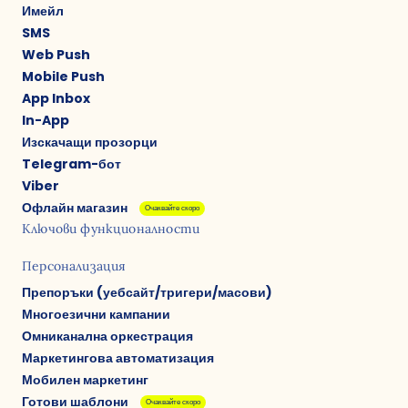
Имейл
SMS
Web Push
Mobile Push
App Inbox
In-App
Изскачащи прозорци
Telegram-бот
Viber
Офлайн магазин
Очаквайте скоро
Ключови функционалности
Персонализация
Препоръки (уебсайт/тригери/масови)
Многоезични кампании
Омниканална оркестрация
Маркетингова автоматизация
Мобилен маркетинг
Готови шаблони
Очаквайте скоро