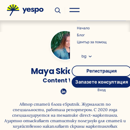
Полезно
Новини
Начало
Блог
Център за помощ
bg
Maya Skidanova
Регистрация
Content Writer
Запазете консултация
Вход
Автор статей блога eSputnik. Журналист по
специальности, работала репортером. С 2020 года
специализируется на тематике direct-маркетинга.
Азартно отыскивает статистику полезную для статей и
хозяйственно накапливает скрины маркетинговых