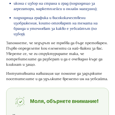
икона с избор на страна и град (подходящо за
агрегатори, маркетплейси и онлайн магазини);
подходяща графика и висококачествени
изображения, които отговарят на темата на
бранда и уточняват за какво е уебсайтът (по
избор).
Запомнете, че хедърът не трябва да бъде претоварен.
Първо определете кои елементи са най-важни за вас.
Уверете се, че ги структурирате така, че
потребителите да разберат и да е очевидно къде да
кликнат и защо.
Интуитивната навигация ще помогне да задържите
посетителите и да удължите времето им на уебсайта.
Моля, обърнете внимание!