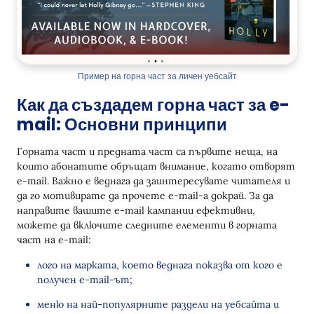
Пример на горна част за личен уебсайт
Как да създадем горна част за e-
mail: Основни принципи
Горната част и предната част са първите неща, на
които абонатите обръщат внимание, когато отворят
e-mail. Важно е веднага да заинтересувате читателя и
да го мотивирате да прочете e-mail-а докрай. За да
направите вашите e-mail кампании ефективни,
можете да включите следните елементи в горната
част на e-mail:
лого на марката, което веднага показва от кого е
получен e-mail-ът;
меню на най-популярните раздели на уебсайта и