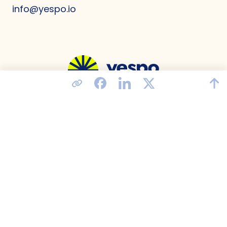
info@yespo.io
Съединени американски щати
Политика за конфиденциалност
Споразумение за обработка на данни
Съответствие с GDPR
Условия за ползване