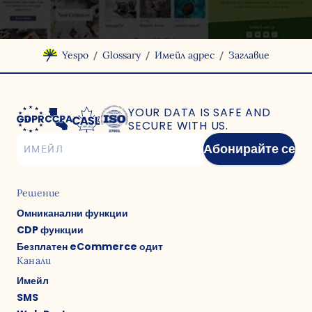
/
/
/
Yespo
Glossary
Имейл адрес
Заглавие
YOUR DATA IS SAFE
AND
SECURE WITH US.
Абонирайте се
Решение
Омниканални функции
CDP функции
Безплатен eCommerce одит
Канали
Имейл
SMS