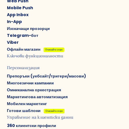
Web Push
Mobile Push
App Inbox
In-App
Изскачащи прозорци
Telegram-бот
Viber
Офлайн магазин
Очаквайте скоро
Ключови функционалности
Персонализация
Препоръки (уебсайт/тригери/масови)
Многоезични кампании
Омниканална оркестрация
Маркетингова автоматизация
Мобилен маркетинг
Готови шаблони
Очаквайте скоро
Управление на клиентски данни
360 клиентски профили