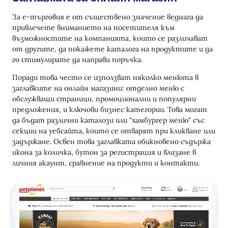
За е-търговия е от съществено значение веднага да
привлечете вниманието на посетителя към
възможностите на компанията, които се различават
от другите, да покажете каталога на продуктите и да
го стимулирате да направи поръчка.
Поради това често се използват няколко менюта в
заглавките на онлайн магазини: отделно меню с
обслужващи страници, промоционални и популярни
предложения, и ключови бизнес категории. Това могат
да бъдат различни каталози или "хамбургер меню" със
секции на уебсайта, които се отварят при кликване или
задържане. Освен това заглавката обикновено съдържа
икона за количка, бутон за регистрация и влизане в
личния акаунт, сравнение на продукти и контакти.