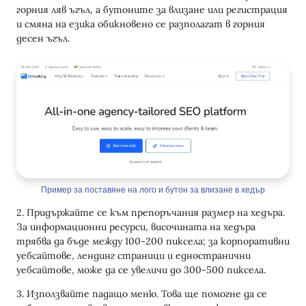
горния ляв ъгъл, а бутоните за влизане или регистрация
и смяна на езика обикновено се разполагат в горния
десен ъгъл.
Пример за поставяне на лого и бутон за влизане в хедър
2. Придържайте се към препоръчания размер на хедъра.
За информационни ресурси, височината на хедъра
трябва да бъде между 100-200 пиксела; за корпоративни
уебсайтове, лендинг страници и едностранични
уебсайтове, може да се увеличи до 300-500 пиксела.
3. Използвайте падащо меню. Това ще помогне да се