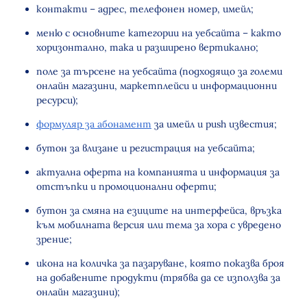
контакти – адрес, телефонен номер, имейл;
меню с основните категории на уебсайта – както
хоризонтално, така и разширено вертикално;
поле за търсене на уебсайта (подходящо за големи
онлайн магазини, маркетплейси и информационни
ресурси);
формуляр за абонамент
за имейл и push известия;
бутон за влизане и регистрация на уебсайта;
актуална оферта на компанията и информация за
отстъпки и промоционални оферти;
бутон за смяна на езиците на интерфейса, връзка
към мобилната версия или тема за хора с увредено
зрение;
икона на количка за пазаруване, която показва броя
на добавените продукти (трябва да се използва за
онлайн магазини);