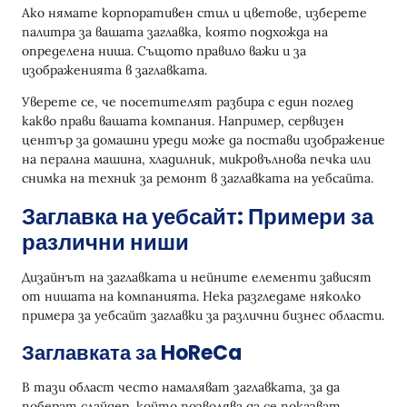
Ако нямате корпоративен стил и цветове, изберете
палитра за вашата заглавка, която подхожда на
определена ниша. Същото правило важи и за
изображенията в заглавката.
Уверете се, че посетителят разбира с един поглед
какво прави вашата компания. Например, сервизен
център за домашни уреди може да постави изображение
на перална машина, хладилник, микровълнова печка или
снимка на техник за ремонт в заглавката на уебсайта.
Заглавка на уебсайт: Примери за
различни ниши
Дизайнът на заглавката и нейните елементи зависят
от нишата на компанията. Нека разгледаме няколко
примера за уебсайт заглавки за различни бизнес области.
Заглавката за HoReCa
В тази област често намаляват заглавката, за да
поберат слайдер, който позволява да се показват