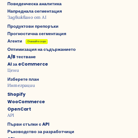
Поведенческа аналитика
Напреднала сегментация
Задвижвано от AI
Продуктови препоръки
Прогностична сегментация
Агенти
Очаквайте скоро
Оптимизация на съдържанието
A/B тестване
AI за eCommerce
Цени
Изберете план
Интеграции
Shopify
WooCommerce
OpenCart
API
Първи стъпки с API
Ръководство за разработчици