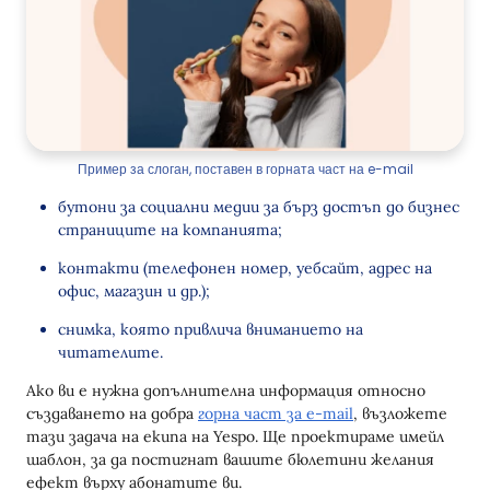
Пример за слоган, поставен в горната част на e-mail
бутони за социални медии за бърз достъп до бизнес
страниците на компанията;
контакти (телефонен номер, уебсайт, адрес на
офис, магазин и др.);
снимка, която привлича вниманието на
читателите.
Ако ви е нужна допълнителна информация относно
създаването на добра
горна част за e-mail
, възложете
тази задача на екипа на Yespo. Ще проектираме имейл
шаблон, за да постигнат вашите бюлетини желания
ефект върху абонатите ви.