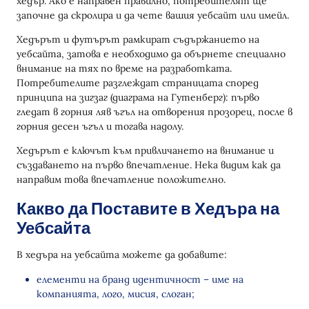
хедър. Ако е направен правилно, потребителят ще
започне да скролира и да чете вашия уебсайт или имейл.
Хедърът и футърът рамкират съдържанието на
уебсайта, затова е необходимо да обърнете специално
внимание на тях по време на разработката.
Потребителите разглеждат страницата според
принципа на зигзаг (диаграма на Гутенберг): първо
гледат в горния ляв ъгъл на отворения прозорец, после в
горния десен ъгъл и тогава надолу.
Хедърът е ключът към привличането на внимание и
създаването на първо впечатление. Нека видим как да
направим това впечатление положително.
Какво да Поставите в Хедъра на
Уебсайта
В хедъра на уебсайта можете да добавите:
елементи на бранд идентичност – име на
компанията, лого, мисия, слоган;