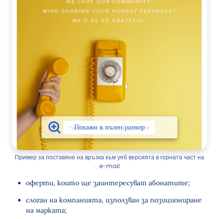
Пример за поставяне на връзка към уеб версията в горната част на
e-mail
оферти, които ще заинтересуват абонатите;
слоган на компанията, използван за позициониране
на марката;