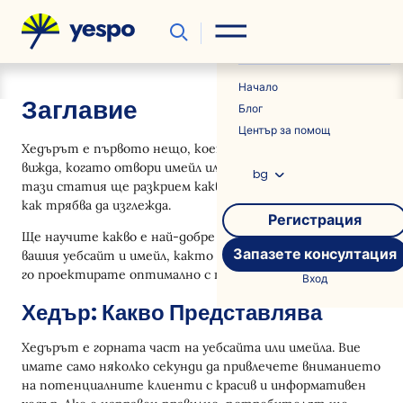
Полезно
Новини
Начало
Заглавие
Блог
Център за помощ
Хедърът е първото нещо, което потребителят
вижда, когато отвори имейл или посети уебсайт. В
bg
тази статия ще разкрием какво представлява той и
как трябва да изглежда.
Регистрация
Ще научите какво е най-добре да поставите в хедъра на
Запазете консултация
вашия уебсайт и имейл, както и съвети за това как да
го проектирате оптимално с примери.
Вход
Хедър: Какво Представлява
Хедърът е горната част на уебсайта или имейла. Вие
имате само няколко секунди да привлечете вниманието
на потенциалните клиенти с красив и информативен