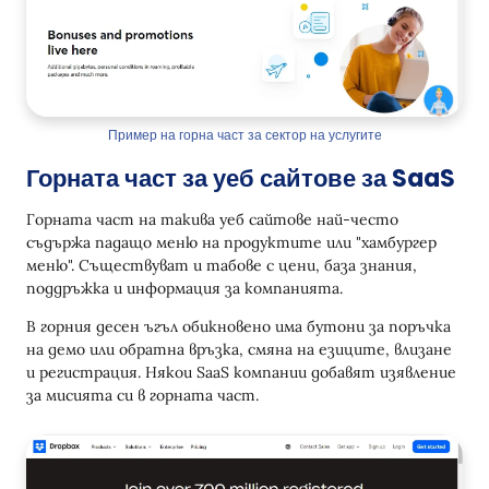
Пример на горна част за сектор на услугите
Горната част за уеб сайтове за SaaS
Горната част на такива уеб сайтове най-често
съдържа падащо меню на продуктите или "хамбургер
меню". Съществуват и табове с цени, база знания,
поддръжка и информация за компанията.
В горния десен ъгъл обикновено има бутони за поръчка
на демо или обратна връзка, смяна на езиците, влизане
и регистрация. Някои SaaS компании добавят изявление
за мисията си в горната част.