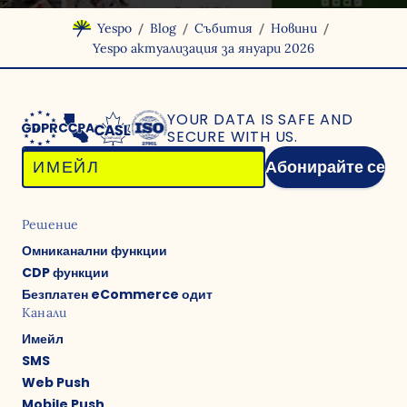
/
/
/
/
Yespo
Blog
Събития
Новини
Yespo актуализация за януари 2026
YOUR DATA IS SAFE
AND
SECURE WITH US.
Абонирайте се
Решение
Омниканални функции
CDP функции
Безплатен eCommerce одит
Канали
Имейл
SMS
Web Push
Mobile Push