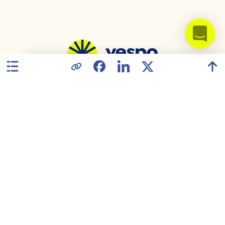
Съединени американски щати
Политика за конфиденциалност
Споразумение за обработка на данни
Съответствие с GDPR
Условия за ползване
Карта на сайта
2026 © All rights reserved.