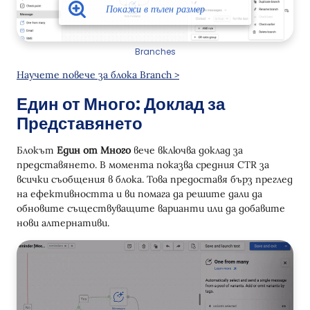
Branches
Научете повече за блока Branch >
Един от Много: Доклад за
Представянето
Блокът
Един от Много
вече включва доклад за
представянето. В момента показва средния CTR за
всички съобщения в блока. Това предоставя бърз преглед
на ефективността и ви помага да решите дали да
обновите съществуващите варианти или да добавите
нови алтернативи.