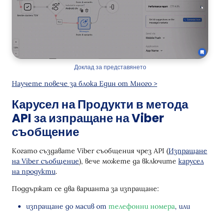
Доклад за представянето
Научете повече за блока Един от Много >
Карусел на Продукти в метода
API за изпращане на Viber
съобщение
Когато създавате Viber съобщения чрез API (
Изпращане
на Viber съобщение
), вече можете да включите
карусел
на продукти
.
Поддържат се два варианта за изпращане:
изпращане до масив от
телефонни номера
, или