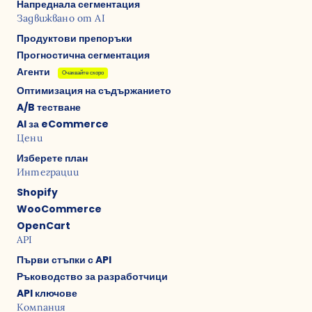
Напреднала сегментация
Задвижвано от AI
Продуктови препоръки
Прогностична сегментация
Агенти
Очаквайте скоро
Оптимизация на съдържанието
A/B тестване
AI за eCommerce
Цени
Изберете план
Интеграции
Shopify
WooCommerce
OpenCart
API
Първи стъпки с API
Ръководство за разработчици
API ключове
Компания