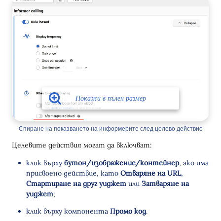
Спиране на показването на информерите след целево действие
Целевите действия могат да включват:
клик върху
бутон/изображение/контейнер
, ако има
присвоено действие, като
Отваряне на URL
,
Стартиране на друг уиджет
или
Затваряне на
уиджет
;
клик върху компонента
Промо код
.