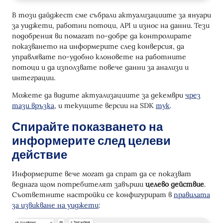
Език на контакт в контекста на работния
В този дайджест сме събрали актуализациите за януари
процес
за уиджети, работни потоци, API и износ на данни. Тези
подобрения ви помагат по-добре да контролирате
Клон: По-лесно подреждане на клонове
показването на информерите след конверсия, да
Един от Много: Доклад за Представянето
управлявате по-удобно клоновете на работните
потоци и да използвате повече данни за анализи и
Карусел на Продукти в метода API за изпращане
интеграции.
на Viber съобщение
Можете да видите актуализациите за декември
чрез
Части на SMS в експорта за BigQuery и
тази връзка
, и текущите версии на SDK
тук
.
PostgreSQL
Спирайте показването на
информерите след целеви
действие
Информерите вече могат да спрат да се показват
веднага щом потребителят завърши
целево действие
.
Съответните настройки се конфигурират в
правилата
за извикване на уиджети
: