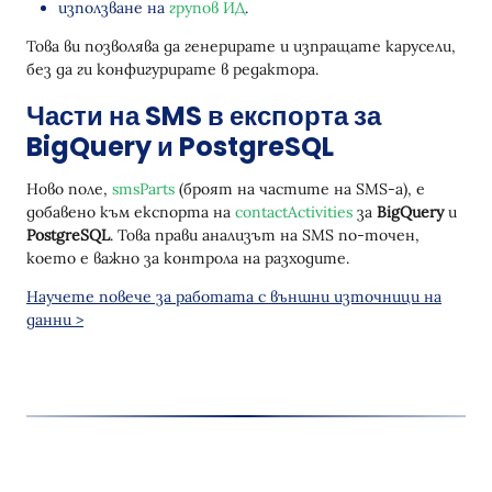
използване на
групов ИД
.
Това ви позволява да генерирате и изпращате карусели,
без да ги конфигурирате в редактора.
Части на SMS в експорта за
BigQuery и PostgreSQL
Ново поле,
smsParts
(броят на частите на SMS-а), е
добавено към експорта на
contactActivities
за
BigQuery
и
PostgreSQL
. Това прави анализът на SMS по-точен,
което е важно за контрола на разходите.
Научете повече за работата с външни източници на
данни >