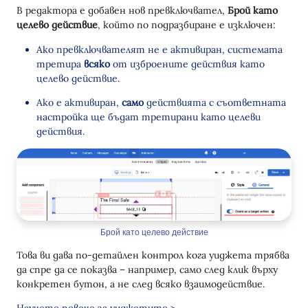
В редактора е добавен нов превключвател,
Брой като
целево действие
, който по подразбиране е изключен:
Ако превключвателят не е активиран, системата
третира
всяко
от изброените действия като
целево действие.
Ако е активиран,
само
действията с съответната
настройка ще бъдат третирани като целеви
действия.
Брой като целево действие
Това ви дава по-детайлен контрол кога уиджета трябва
да спре да се показва – например, само след клик върху
конкретен бутон, а не след всяко взаимодействие.
Научете повече за уиджетите >