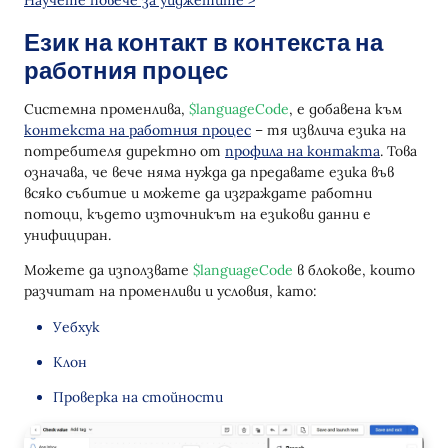
Език на контакт в контекста на
работния процес
Системна променлива,
$languageCode
, е добавена към
контекста на работния процес
– тя извлича езика на
потребителя директно от
профила на контакта
. Това
означава, че вече няма нужда да предавате езика във
всяко събитие и можете да изграждате работни
потоци, където източникът на езикови данни е
унифициран.
Можете да използвате
$languageCode
в блокове, които
разчитат на променливи и условия, като:
Уебхук
Клон
Проверка на стойности