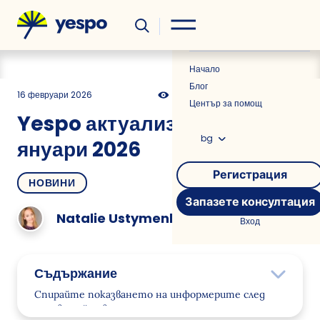
Полезно
Новини
Начало
Блог
16 февруари 2026
367
6 мин
0.00
Център за помощ
Yespo актуализация за
bg
януари 2026
Регистрация
НОВИНИ
Запазете консултация
Natalie Ustymenko
Вход
Съдържание
Спирайте показването на информерите след
целеви действие