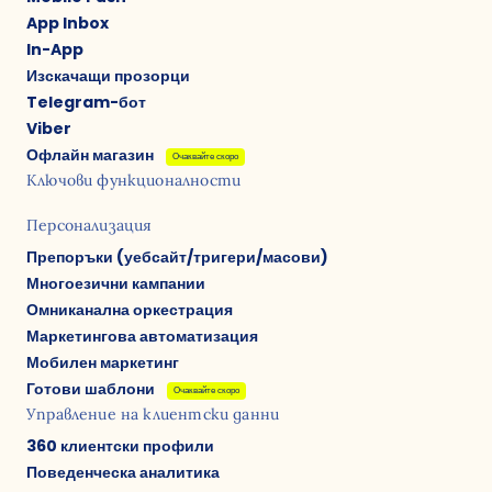
App Inbox
In-App
Изскачащи прозорци
Telegram-бот
Viber
Офлайн магазин
Очаквайте скоро
Ключови функционалности
Персонализация
Препоръки (уебсайт/тригери/масови)
Многоезични кампании
Омниканална оркестрация
Маркетингова автоматизация
Мобилен маркетинг
Готови шаблони
Очаквайте скоро
Управление на клиентски данни
360 клиентски профили
Поведенческа аналитика