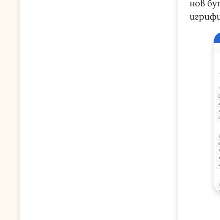
нов бу
игриф