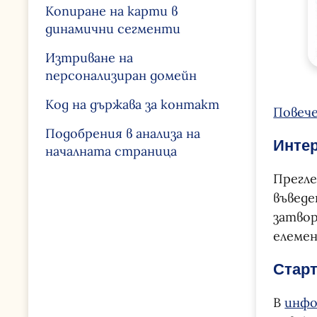
Копиране на карти в
динамични сегменти
Изтриване на
персонализиран домейн
Код на държава за контакт
Повече
Подобрения в анализа на
Интер
началната страница
Прегле
въведе
затвор
елеме
Старт
В
инф