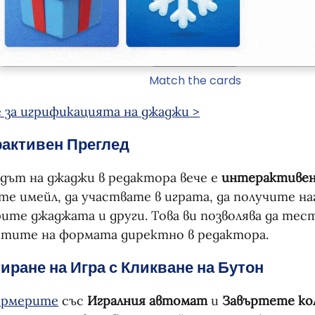
Match the cards
 за игрификацията на джаджи >
активен Преглед
дът на джаджи в редактора вече е
интерактиве
те имейл, да участвате в играта, да получите наг
ите джаджата и други. Това ви позволява да те
нтите на формата директно в редактора.
иране на Игра с Кликване на Бутон
ормерите
със
Игралния автомат
и
Завъртете ко