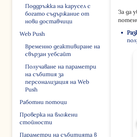
Поддръжка на карусел с
За да 
богато съдържание от
потенц
нови доставчици
Раз
Web Push
пол
Временно деактивиране на
свързан уебсайт
Получаване на параметри
на събития за
персонализация на Web
Push
Работни потоци
Проверка на вложени
стойности
Параметри на събитията в