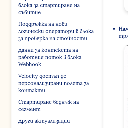
блока за стартиране на
събитие
Поддръжка на нови
Нам
логически оператори в блока
тря
за проверка на стойности
Данни за контекста на
работния поток в блока
Webhook
Velocity достъп до
персонализирани полета за
контакти
Стартиране веднъж на
сегмент
Други актуализации