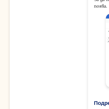
поява.
Подр