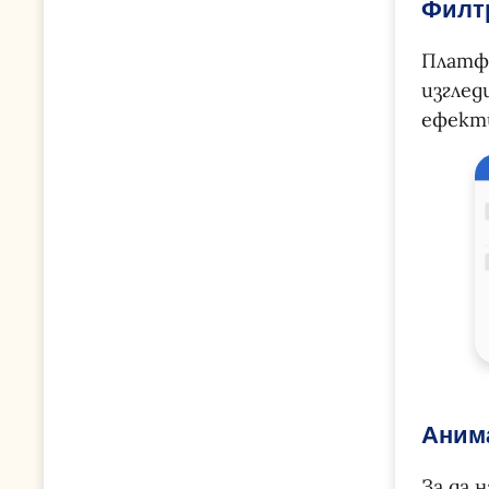
Филт
Платфо
изглед
ефекти
Анима
За да 