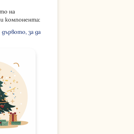
ето на
ни компонента:
 дървото, за да