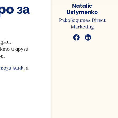
po за
Natalie
Ustymenko
Ръководител Direct
Marketing
аджи,
акто и други
и.
 този линк
, а