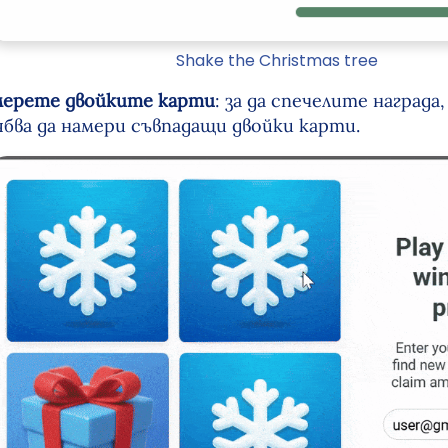
Shake the Christmas tree
ерете двойките карти
: за да спечелите наград
бва да намери съвпадащи двойки карти.