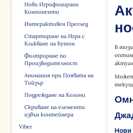
Ак
Нови Игрифицирани
Компоненти
но
Интерактивен Преглед
Стартиране на Игра с
Кликване на Бутон
В този
оптими
Филтриране по
Производителност
актуал
Анимация при Появата на
Может
Тийзър
текущ
Подреждане на Колони
Ом
Скриване на елементи
Джа
извън контейнера
Viber
Нови