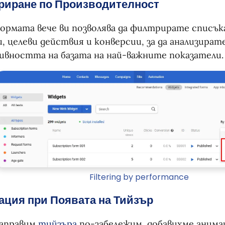
риране по Производителност
рмата вече ви позволява да филтрирате списък
и, целеви действия и конверсии, за да анализират
вността на базата на най-важните показатели.
Filtering by performance
ция при Появата на Тийзър
направим
тийзъра
по-забележим, добавихме анима