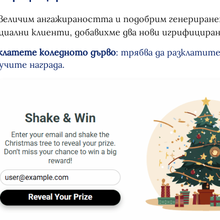
увеличим ангажираността и подобрим генериран
иални клиенти, добавихме два нови игрифицира
клатете коледното дърво
: трябва да разклатите
учите награда.