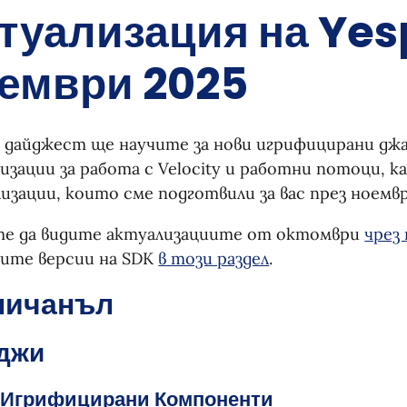
туализация на Yes
ември 2025
 дайджест ще научите за нови игрифицирани дж
зации за работа с Velocity и работни потоци, к
изации, които сме подготвили за вас през ноемвр
е да видите актуализациите от октомври
чрез
ите версии на SDK
в този раздел
.
ничанъл
джи
 Игрифицирани Компоненти