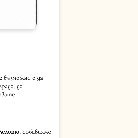
н
: възможно е да
рада, да
ствате
лелото
, добавихме