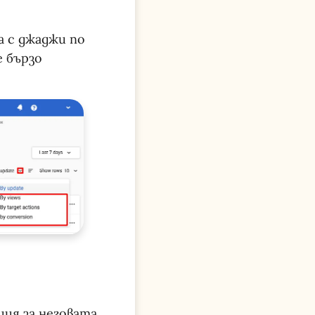
а с джаджи по
е бързо
ция за неговата