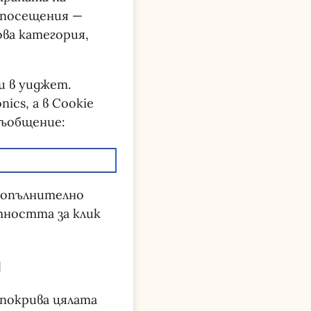
у посещения —
ова категория,
и в уиджет.
nics, а в Cookie
съобщение:
 допълнително
тността за клик
и
 покрива цялата