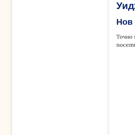
Уид
Нов
Точно 
посети