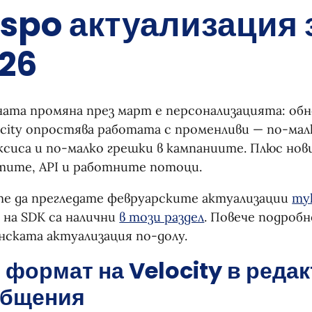
spo актуализация 
26
ата промяна през март е персонализацията: о
ocity опростява работата с променливи — по-мал
сиса и по-малко грешки в кампаниите. Плюс нов
тите, API и работните потоци.
е да прегледате февруарските актуализации
ту
 на SDK са налични
в този раздел
. Повече подроб
ската актуализация по-долу.
 формат на Velocity в редак
бщения