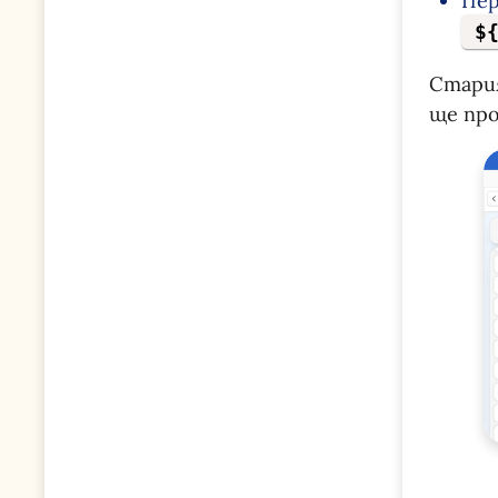
Пер
$
Стари
ще про