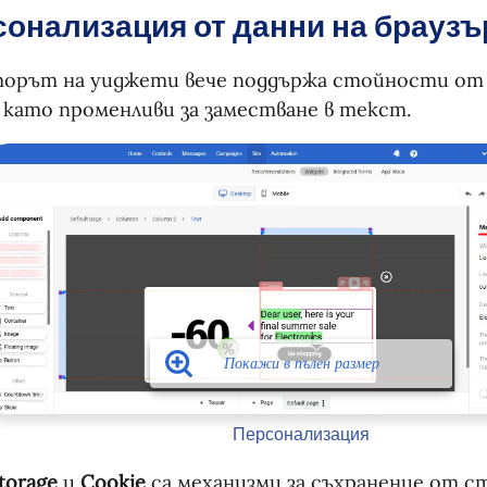
онализация от данни на браузъ
торът на уиджети вече поддържа стойности о
като променливи за заместване в текст.
Персонализация
Storage
и
Cookie
са механизми за съхранение от с