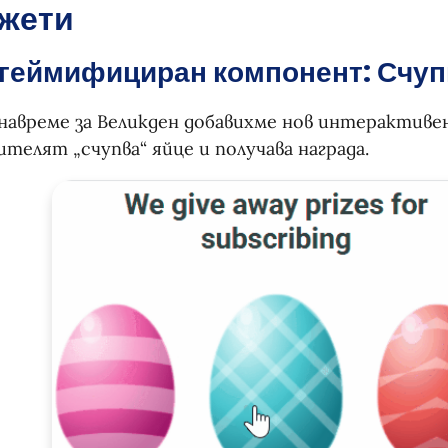
жети
 геймифициран компонент: Счуп
навреме за Великден добавихме нов интерактиве
телят „счупва“ яйце и получава награда.