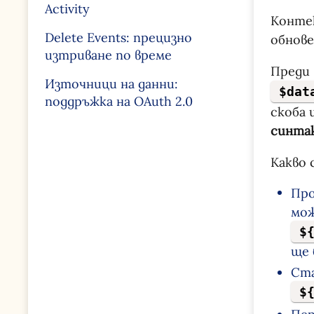
Activity
Контек
Delete Events: прецизно
обнове
изтриване по време
Преди 
Източници на данни:
$dat
поддръжка на OAuth 2.0
скоба 
синтак
Какво 
Про
мож
$
ще 
Ста
$