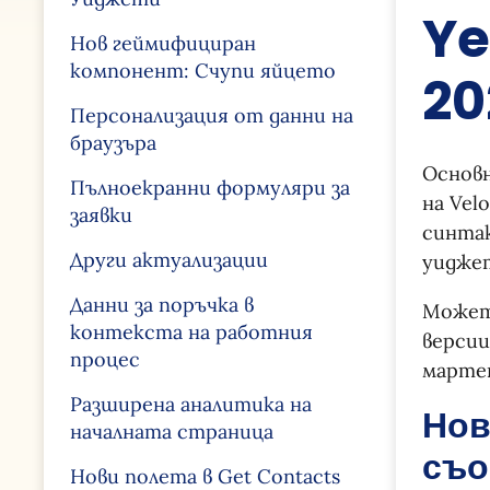
Ye
Нов геймифициран
компонент: Счупи яйцето
20
Персонализация от данни на
браузъра
Основн
Пълноекранни формуляри за
на Vel
заявки
синтак
Други актуализации
уидже
Данни за поръчка в
Может
контекста на работния
версии
процес
мартен
Разширена аналитика на
Нов
началната страница
съо
Нови полета в Get Contacts