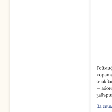
Гейми
хората
очаква
— абон
завърш
За ге