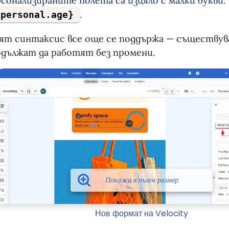
сонализираните полета са изцяло с малки букви:
.
{personal.age}
ят синтаксис все още се поддържа — съществу
дължат да работят без промени.
Нов формат на Velocity