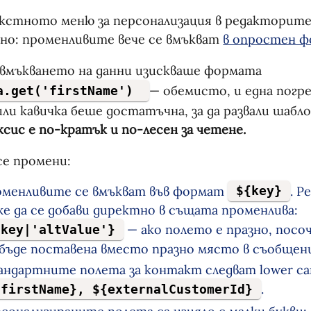
стното меню за персонализация в редакторите
но: променливите вече се вмъкват
в опростен 
вмъкването на данни изискваше формата
— обемисто, и една погр
a.get('firstName') 
или кавичка беше достатъчна, за да развали шабл
сис е по-кратък и по-лесен за четене.
се промени:
менливите се вмъкват във формат
. Р
${key}
е да се добави директно в същата променлива:
— ако полето е празно, пос
{key|'altValue'}
бъде поставена вместо празно място в съобщен
ндартните полета за контакт следват lower ca
.
{firstName}, ${externalCustomerId}