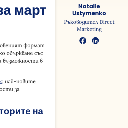
за март
Natalie
Ustymenko
Ръководител Direct
Marketing
бновеният формат
ко объркване със
и възможности в
к
; най-новите
ности за
торите на