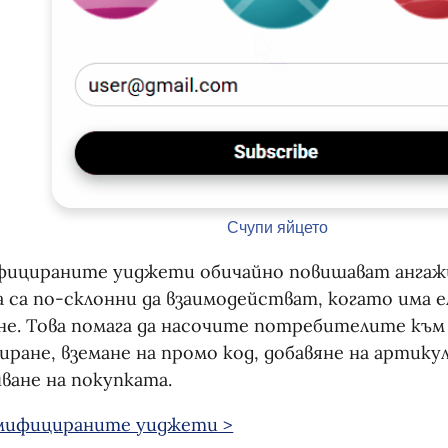
Счупи яйцето
фицираните уиджети обичайно повишават анга
 са по-склонни да взаимодействат, когато има е
не. Това помага да насочите потребителите към
иране, вземане на промо код, добавяне на артику
ване на покупката.
ймифицираните уиджети >