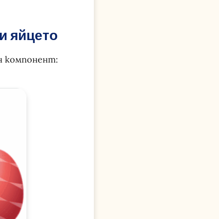
и яйцето
н компонент: