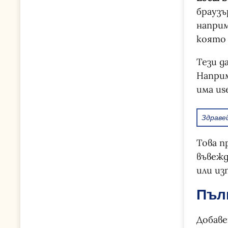
браузъ
наприм
която 
Тези д
Наприм
има us
Здраве
Това п
въвежд
или из
Пъл
Добаве