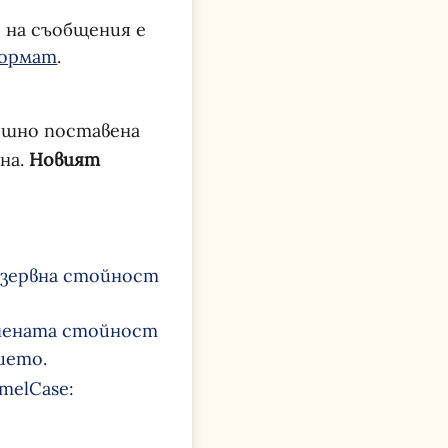
 на съобщения е
формат
.
ешно поставена
она.
Новият
езервна стойност
очената стойност
ието.
melCase: