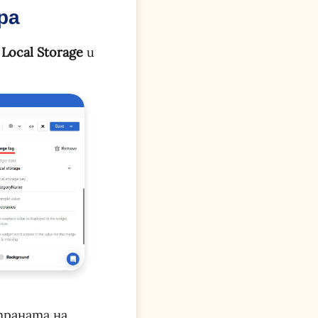
ра
т
Local Storage
и
траната на