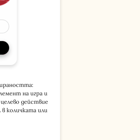
жираността:
лемент на игра и
 целево действие
л в количката или