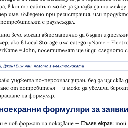
ра, в които сайтът може да запазва данни межд
ер име, въведено при регистрация, или продукт
потребителят е разглеждал.
анни вече могат автоматично да бъдат изтеглян
ер, ако в Local Storage има categoryName = Electro
erName = John, посетителят ще види следното 
й, Джон! Виж най-новото в електрониката
рави уиджета по-персонализиран, без да изисква
ане от потребителя — и може да увеличи вероя
пращане на формуляр.
ноекранни формуляри за заявк
н е нов формат на показване —
Пълен екран
: той