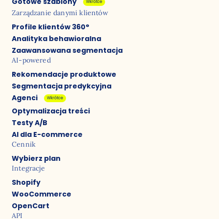
Gotowe szablony
Wkrótce
Zarządzanie danymi klientów
Profile klientów 360°
Analityka behawioralna
Zaawansowana segmentacja
AI-powered
Rekomendacje produktowe
Segmentacja predykcyjna
Agenci
Wkrótce
Optymalizacja treści
Testy A/B
AI dla E-commerce
Cennik
Wybierz plan
Integracje
Shopify
WooCommerce
OpenCart
API