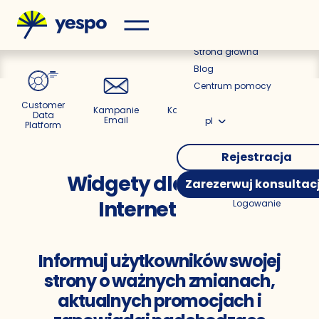
Cennik
Strona główna
Blog
Centrum pomocy
Customer
Kampanie
Kampanie
Kampanie
P
Data
Email
SMS
Viber
pl
Platform
Rejestracja
Widgety dla Strony
Zarezerwuj konsultac
Internetowej
Logowanie
Informuj użytkowników swojej
strony o ważnych zmianach,
aktualnych promocjach i