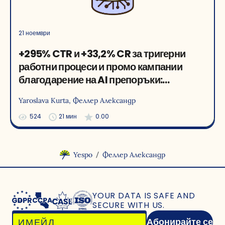
21 ноември
+295% CTR и +33,2% CR за тригерни
работни процеси и промо кампании
благодарение на AI препоръки:
рецептата за успех на Liki24.com
Yaroslava Kurta
, Феллер Александр
524
21 мин
0.00
/
Yespo
Феллер Александр
YOUR DATA IS SAFE
AND
SECURE WITH US.
Абонирайте се