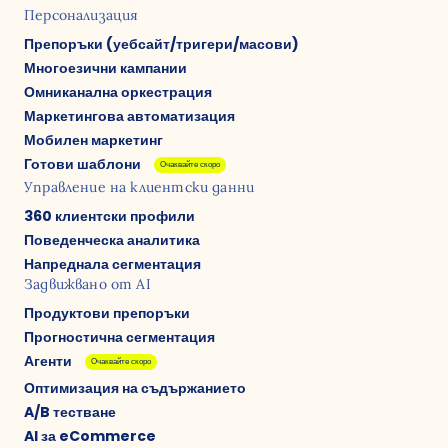
Персонализация
Препоръки (уебсайт/тригери/масови)
Многоезични кампании
Омниканална оркестрация
Маркетингова автоматизация
Мобилен маркетинг
Готови шаблони
Очаквайте скоро
Управление на клиентски данни
360 клиентски профили
Поведенческа аналитика
Напреднала сегментация
Задвижвано от AI
Продуктови препоръки
Прогностична сегментация
Агенти
Очаквайте скоро
Оптимизация на съдържанието
A/B тестване
AI за eCommerce