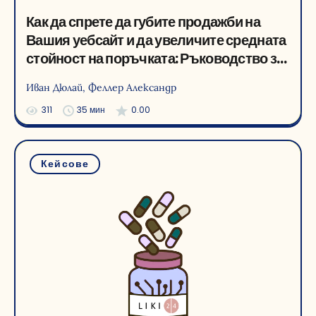
Как да спрете да губите продажби на
Вашия уебсайт и да увеличите средната
стойност на поръчката: Ръководство за
настройка на AI продуктови препоръки с
Иван Дюлай
, Феллер Александр
ecommerce кейс стъдита
311
35 мин
0.00
Кейсове