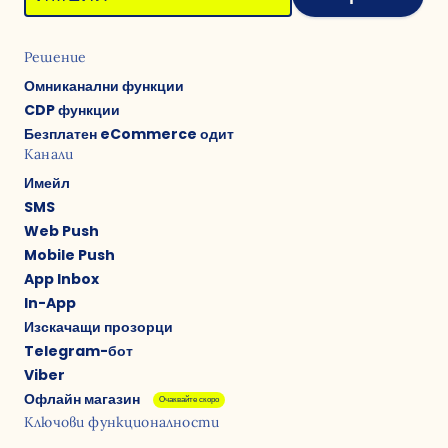
Решение
Омниканални функции
CDP функции
Безплатен eCommerce одит
Канали
Имейл
SMS
Web Push
Mobile Push
App Inbox
In-App
Изскачащи прозорци
Telegram-бот
Viber
Офлайн магазин
Очаквайте скоро
Ключови функционалности