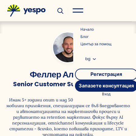
Полезно
Новини
Начало
Блог
Център за помощ
bg
Феллер Александр
Регистрация
Senior Customer Success Manager
Запазете консултация
Вход
Имам 5+ години опит и над 50 проекта в e-commerce и
мобилни приложения, специализирам се във внедряването
и автоматизацията на маркетингови процеси и
развитието на retention маркетинг. Фокус върху AI
персонализация, omnichannel комуникация и lifecycle
стратегии - всичко, което повишава приходите, LTV и
честотата на покупки.